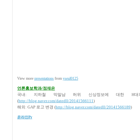
View more
presentations
from
yseul0125
언론홍보학과/정재은
국내: 지하철 막말남 허위 신상정보에 대한 H
(
http://blog.naver.com/datedll/20141566111
)
해외: GAP 로고 변경 (
http://blog.naver.com/datedll/20141566189
)
온라인Pr