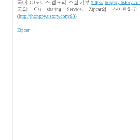
국내: CJ도너스 캠프의 '소셜 기부'(
http://jhopppy.tistory.c
국외: Car sharing Service, Zipcar의 스마
(
http://jhopppy.tistory.com/93
)
Zipcar