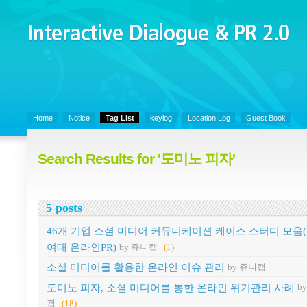
Interactive Dialogue &
PR 2.0
Juny's Blog is open for sharing personal experience and knowledge on k
Organizational Communicaitons, Soft Skills, Social Media
Home
Notice
Tag List
keylog
Location Log
Guest Book
Search Results for '도미노 피자'
5 posts
46개 기업 소셜 미디어 커뮤니케이션 케이스 스터디 모음
여대 온라인PR)
by 쥬니캡
(1)
소셜 미디어를 활용한 온라인 이슈 관리
by 쥬니캡
도미노 피자, 소셜 미디어를 통한 온라인 위기관리 사례
b
캡
(18)