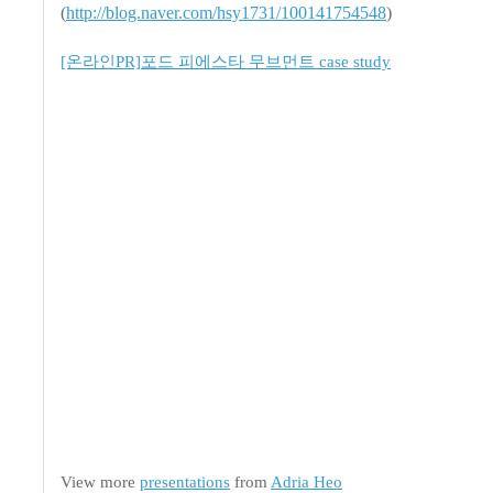
(
http://blog.naver.com/hsy1731/100141754548
)
[온라인PR]포드 피에스타 무브먼트 case study
View more
presentations
from
Adria Heo