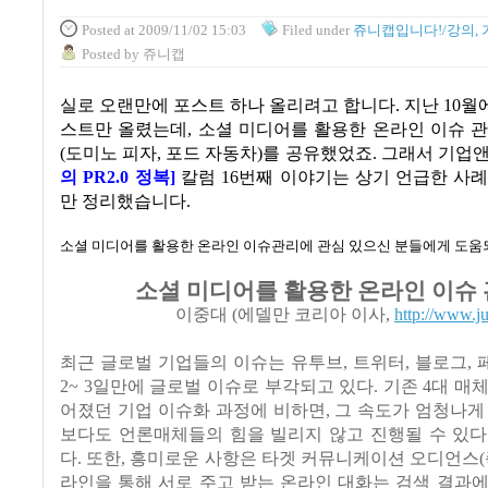
Posted
at 2009/11/02 15:03
Filed
under
쥬니캡입니다!/강의, 
Posted
by
쥬니캡
실로 오랜만에 포스트 하나 올리려고 합니다. 지난
10
월
스트만 올렸는데
,
소셜 미디어를 활용한 온라인 이슈 
(
도미노 피자
,
포드 자동차
)
를 공유했었죠
.
그래서
기업
의
PR2.0
정복
]
칼럼
16
번째 이야기는 상기 언급한 사례
만 정리했습니다
.
소셜 미디어를 활용한 온라인 이슈관리에 관심 있으신 분들에게 도
소셜 미디어를 활용한 온라인 이슈
이중대
(
에델만 코리아 이사
,
http://www.j
최근 글로벌 기업들의 이슈는 유투브
,
트위터
,
블로그
,
2~ 3
일만에 글로벌 이슈로 부각되고 있다
.
기존
4
대 매
어졌던 기업 이슈화 과정에 비하면
,
그 속도가 엄청나게
보다도 언론매체들의 힘을 빌리지 않고 진행될 수 있다
다
.
또한
,
흥미로운 사항은 타겟 커뮤니케이션 오디언스
(
라인을 통해 서로 주고 받는 온라인 대화는 검색 결과