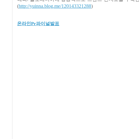
(
http://yuinna.blog.me/120143321288
)
온라인Pr파이널발표