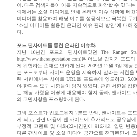
어
,
다른 검색자들이 이를 지속적으로 파악할 수 있다는
럼에서는 소셜 미디어로 인해 온라인 이슈 상황에 빠
미디어를 활용하여 해당 이슈를 성공적으로 극복한 두가
‘
소셜 미디어를 활용한 온라인 이슈 관리 방안
’
에 대해 
다
.
포드 팬사이트를 통한 온라인 이슈화
:
지난
10
년간 포드의 팬사이트였던
The Ranger Stat
http://www.therangerstation.com)
은 어느날 갑자기 포드의
게 위협하는 존재로 변하게 된다
. 2009
년
12
월
9
일 해당
는 포드로부터 사이트 운영을 지속하지 말라는 서한을
련 서한에서는 사이트
URL
을 포드측에 양도하고
, 5,00
야 한다는 요구 사항들이 담겨 있었다
.
관련 서한을 접
는 해당 사항을 어떻게 대응해야 할지 몰라
,
팬사이트 사
의 고민사항을 포스팅하게 된다
.
그의 포스트가 업로드된지
2
분도 안돼
,
팬사이트는 포드
게 되고
,
관련 내용이 팬 사이트에 추가적으로 공유됨에
부정적 코멘트 및 대화
(22
시간만에
916
개의 열띤 반응
다른 팬사이트 및 소셜 미디어 공간으로 전파된면서
,
포