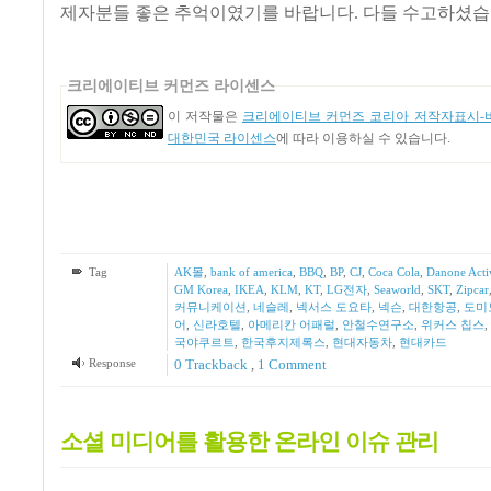
제자분들 좋은 추억이였기를 바랍니다. 다들 수고하셨습니
크리에이티브 커먼즈 라이센스
이 저작물은
크리에이티브 커먼즈 코리아 저작자표시-비
대한민국 라이센스
에 따라 이용하실 수 있습니다.
Tag
AK몰
,
bank of america
,
BBQ
,
BP
,
CJ
,
Coca Cola
,
Danone Acti
GM Korea
,
IKEA
,
KLM
,
KT
,
LG전자
,
Seaworld
,
SKT
,
Zipcar
커뮤니케이션
,
네슬레
,
넥서스 도요타
,
넥슨
,
대한항공
,
도미
어
,
신라호텔
,
아메리칸 어패럴
,
안철수연구소
,
위커스 칩스
,
국야쿠르트
,
한국후지제록스
,
현대자동차
,
현대카드
Response
0 Trackback
,
1
Comment
소셜 미디어를 활용한 온라인 이슈 관리