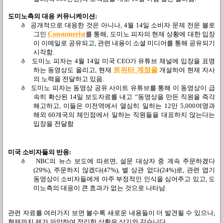
도미노측의 대응 커뮤니케이션
:
ð
공개적으로 대응한 것은 아니나
, 4
월
14
일 소비자 문제 전문 블로
그인
Consumerist
를 통해
,
도미노 피자의 현재 상황에 대한 입장
이 이메일로 공유되고
,
관련 내용이 소셜 미디어를 통해 공유되기
시작함
.
ð
도미노 피자는
4
월
14
일 미국
CEO
가 유튜브 채널에 입장을 표명
하는 동영상도 올리고
,
현재
트위터
계정을
개설하여 현재 자사
의 노력을 전달하고 있음
.
ð
도미노 피자는 동영상 공유 사이트 유튜브를 통해 이 동영상이 급
속히 확산된
14
일 보도자료를 내고
”
동영상을 만든 직원을 즉각
해고하고
,
이들은 미전역에서 열심히 일하는
12
만
5,000
여명과
해외
60
개국의 체인점에서 일하는 직원들을 대표하지 않는다는
입장을 전달함
미국 소비자들의 반응
:
ð
NBC
의 뉴스 보도에 따르면
,
설문 대상자 중 계속 주문하겠다
(29%),
주문하지 않겠다
(47%),
별 상관 없다
(24%)
로
,
관련 엽기
동영상이 소비자들에게 아주 부정적인 인식을 심어주고 있고
,
도
미노측의 대응이 큰 효과가 없는 것으로 나타남
.
관련 자료를 여러가지 보면 볼수록 새로운 내용들이 더 발견될 수 있으나
,
현재까지 제가 파악하여 정리한 상황은 상기와 같습니다
.