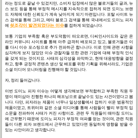
라는 정도로 끝날 수 있겄지만
,
소비자 입장에서 많은 블로거들의 글과
,
뉴
스 보도 등을 통해 부정적 메시지를 지속적으로 접하게 되면 도미노 브랜
드 자체에 대한 신뢰도가 계속 낮아지게 되기 마련입니다
.
포탈 사이트 뉴
스 검색을 통해 그리고
,
메타 블로그 검색을 통해 국내에서도 도미노 피자
에
쇳조각이
발견되었다는
이슈
를 접하게 되었습니다
.
보통 기업의 부족함 혹은 부도덕함이 떠오르면
,
디씨인사이드와 같은 온
라인 커뮤니티 사이트를 통해 아주 급격히 배포되고 있고
,
블로거들은 이
를 다시 이슈 포스팅으로 추가 전파하곤 합니니다
.
이로 인해 관련 사항을
심각하게 보지 않았던 이슈 관찰자들 또한 관련 기업에 대해 부정적 인식
을 갖게 되는 것이지요
.
사태의 심각성을 파악하고
,
현재 대응방향을 결정
하고
,
향후 긍정적 콘텐츠 생산 및 배포를 위한 기획을 위해서라도
,
기업은
소셜 미디어 모니터링을 진행해야 할 것입니다
.
자
,
정리 들어갑니다
.
이번 도미노 피자 이슈는 어떻게 생각해보면 부적합하고 부족한 직원 두
명이 재미삼아 진행한 하나의 해프닝으로 끝날수도 있는 사건이였다고 봅
니다
.
다만
,
피자라는 제품이 너무나 일상생활에서 접하기 쉬운 범용적인
제품이였고
,
트위터와 같은 소셜 미디어를 통해 사람들이 빨리 부정적 입
소문을 전파하여 사태가 커진 사항이죠
.
관련 두 직원들이 때마침 도미노
에 근무했기 때문에 도미노 피자가 부정적 여파를 얻는 것이며
,
관련 직원
들이 다른 피자 브랜드에서 근무하고 있었다면 동일하게 영향을 받을 수
있는 사안이라고 생각합니다
.