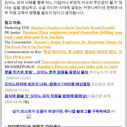
도미노 피자 사례를 통해 어느 기업이나 부정적 이슈의 주인공이 될 수 있
다는 점을 명심하고
,
소셜 미디어 시대에 걸맞는 커뮤니케이션 전략과 내
부 직원 교육이 병행될 필요가 있다고 생각됩니다
.
참고 자료
:
Marketing VOX:
Domino's Employees Incite YouTube Brand Scandal
PR Junkie:
Dominos Pizza employees record themselves defiling your
food—and then post it to YouTube
The Consumerist:
Domino's Rogue Employees Do Disgusting Things To
The Food, Put It On YouTube
,
Communication as Ikor:
핵심
메시지는
꼭
사람이
중심이
되어야
한다
도
미노 PR & Crisis
a shel of my former self:
Two employees threaten pizza chain’s reputation
BRANDREPUBLIC:
Domino's Pizza to take snot video pair to court
콧물
치즈로
토핑’…
도미노
호주
점원들
동영상
물의
쿠키뉴스
IT/
과학
|
2009.04.15 (
수
)
도미노
피자에
쇳조각
나와...
법원서 150
만원
배상결정
조선일보 경제
|
2009.04.15 (
수
)
음식에
몹쓸
짓’
도미노
피자
직원들
법정에[
동영상]
서울신문 세계
|
2009.04.16 (
목
)
상기 포스트가 도움이 되셨다면, 쥬니캡 블로그를
구독하세요 =>
크리에이티브 커먼즈 라이센스