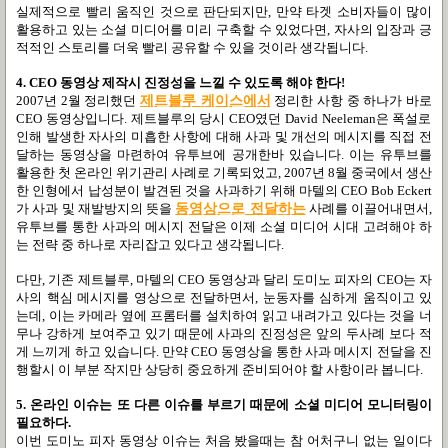
실제적으로 빨리 움직인 것으로 판단되지만
,
만약 타겟 소비자들이 많이
활용하고 있는 소셜 미디어를 미리 구축할 수 있었다면
,
자사의 입장과 긍
적적인 스토리를 더욱 빨리 공유할 수 있을 것이라 생각됩니다
.
4. CEO
동영상 제작시 진정성을 느낄 수 있도록 해야 한다!
2007
년
2
월 정리했던
제트블루
케이스에서
정리한 사항 중 하나가 바로
CEO
동영상입니다
.
제트블루의 당시
CEO
였던
David Neeleman
은 폭설로
인해 발생한 자사의 미흡한 사항에 대해 사과 및 개선의 메시지를 직접 전
달하는 동영상을 마련하여 유투브에 공개한바 있습니다
.
이는 유투브를
활용한 첫 온라인 위기관리 사례로 기록되었고
, 2007
년
8
월 중국에서 생산
한 인형에서 납성분이 발견된 것을 사과하기 위해 마텔의
CEO Bob Eckert
가 사과 및 재발방지의 뜻을
동영상으로
전달하는
사례를 이끌어내면서
,
유투브를 통한 사과의 메시지 전달은 이제 소셜 미디어 시대 고려해야 하
는 전략 중 하나로 자리잡고 있다고 생각됩니다
.
다만
,
기존 제트블루
,
마텔의
CEO
동영상과 달리 도미노 피자의
CEO
는 자
사의 핵심 메시지를 영상으로 전달하면서
,
눈동자를 심하게 움직이고 있
는데
,
이는 카메라 옆에 프롬터를 설치하여 읽고 내려가고 있다는 것을 너
무나 강하게 보여주고 있기 때문에 사과의 진정성은 앞의 두사례 보다 적
게 느끼게 하고 있습니다
.
만약
CEO
동영상을 통한 사과 메시지 전달을 진
행할시 이 부분 작지만 상당히 중요하게 준비되어야 할 사항이라 봅니다
.
5.
온라인 이슈는 또 다른 이슈를 부르기 때문에 소셜 미디어 모니터링이
필요하다
.
이번 도미노 피자 동영상 이슈는 처음 봤을때는 참 어처구니 없는 일이다