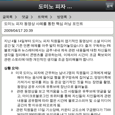
도미노 피자 동영상 사례를 통한 핵심 러닝 포인트
검색
글목록
댓글
트랙백
방명록
도미노 피자 동영상 사례를 통한 핵심 러닝 포인트
2009/04/17 20:39
지난
4
월
14
일부터 도미노 피자 직원들의 엽기적인 동영상이 소셜 미디어
공간 및 기존 언론 매체를 아주 발칵 뒤집어놓았습니다
.
즐겨 구독하는
PR
블로거들과 뉴스레터에서는 금주 내내 계속 관련 내용들에 대한 자신들의
생각을 정리해서 콘텐츠를 공유하는데
,
이제서야 시간이 조금 확보되어
관련 스토리에 대한 개인적인 생각을 조금 정리해볼까 합니다
.
상황 요약
:
ð
미국 도미노 피자에 근무하는 남녀
2
명의 직원들이 고객에게 배달
해야 하는 음식에 들어갈 햄을 콧구멍속에 집어넣고
,
엉덩이쪽에
가져가서 방귀를 뀌는 등 온갖 엽기적인 짓을 하는 장면을 촬영
,
동영상 공유 사이트 유튜브에 장난으로 올려놓음
.
ð
관련 동영상을 보고 역겨움을 느낀 사람들은 유투브에 댓글을 달
고
,
마이크로블로그인 트위터를 통해 자신들의 지인들에게 관련
내용을 공유함에 따라 짧은 시간에 블로고스피어 및 소셜 미디어
공간의 핫 이슈로 떠오르게 됨
.
ð
관련 직원들은
15
일
기소당해
,
카운티 교도소에 구금됐다가
7500
달러
(
약
990
만원
)
씩 보석금을 내고
16
일 아침 일단 풀려남
.