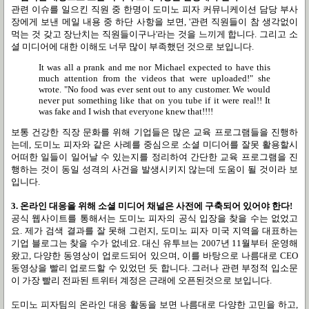
관련 이슈를 일으킨 직원 중 한명이 도미노 피자 커뮤니케이션 담당 부사
장에게 보낸 메일 내용 중 하단 사항을 보면
, '
관련 직원들이 참 생각없이
먹는 것 갖고 장난치는 직원들이구나'라는 것을 느끼게 합니다
. 그리고 소
셜 미디어에 대한 이해도 너무 많이 부족했던 것으로 보입니다.
It was all a prank and me nor Michael expected to have this
much attention from the videos that were uploaded!" she
wrote. "No food was ever sent out to any customer. We would
never put something like that on you tube if it were real!! It
was fake and I wish that everyone knew that!!!!
보통 건강한 직장 문화를 위해 기업들은 많은 교육 프로그램들을 진행하
는데
,
도미노 피자와 같은 사례를 중심으로 소셜 미디어를 잘못 활용할시
어떠한 일들이 일어날 수 있는지를 정리하여 간단한 교육 프로그램을 진
행하는 것이 동일 성격의 사건을 발생시키지 않는데 도움이 될 것이라 보
입니다
.
3.
온라인 대응을 위해 소셜 미디어 채널은 사전에 구축되어 있어야 한다!
공식 웹사이트를 통해서는 도미노 피자의 공식 입장을 찾을 수는 없었고
요
.
제가 검색 결과를 잘 못해 그런지
,
도미노 피자 미국 지역을 대표하는
기업 블로그는 찾을 수가 없네요
.
대신 유투브는
2007
년
11
월부터 운영해
왔고
,
다양한 동영상이 업로드되어 있으며
,
이를 바탕으로 나름대로
CEO
동영상을 빨리 업로드할 수 있었던 듯 합니다
.
그러나 관련 부정적 입소문
이 가장 빨리 전파된 트위터 계정은 근래에 오픈된것으로 보입니다
.
도미노 피자팀의 온라인 대응 활동을 보면 나름대로 다양한 고민을 하고
,