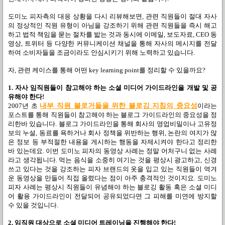
도미노 피자측의 대응 상황을 다시 리뷰해보면
,
관련 직원들이 절대 자사
의 정상적인 직원 유형이 아님을 강조하기 위해 관련 직원들을 즉시 해고
하고 법적 책임을 묻는 절차를 밟는 것과 동시에 이메일
,
보도자료
, CEO
동
영상
,
트위터 등 다양한 커뮤니케이션 채널을 통해 자사의 메시지를 전달
하여 소비자들을 조금이라도 안심시키기 위해 노력하고 있습니다
.
자
,
관련 케이스를 통해 어떤
key learning point
를 정리할 수 있을까요
?
1.
자사 임직원들이 참고해야 하는 소셜 미디어 가이드라인을 개발 및 공
유해야 한다!
2007
년 초
내부
직원
블로거들을
위한
블로깅
지침의
중요성
이라는
포스트를 통해 직원들이 참고해야 하는 블로그 가이드라인의 중요성을 정
리한바 있습니다
.
블로그 가이드라인을 통해 회사의 영업비밀이나 고유정
보의 누설
,
동료를 욕하거나 회사 정책을 위반하는 행위
,
논란의 여지가 많
은 정보 등 부적절한 내용을 게시하는 행동을 자제시켜야 한다고 정리한
바 있는데요
.
이번 도미노 피자의 동영상 사례는 정말 어처구니 없는 사례
라고 생각됩니다
.
먹는 음식을 소중히 여기는 것을 평상시 광고하고
,
신경
쓰고 있다는 것을 강조하는 피자 브랜드의 옷을 입고 있는 직원들이 역겨
운 동영상을 만들어 직접 올렸다는 점이 아주 충격적인 것이지요
.
도미노
피자 사례는 평상시 직원들이 유념해야 하는 블로깅 활동 혹은 소셜 미디
어 활용 가이드라인이 전달되어 공유되었다면 그 피해를 미연에 방지할
수 있을 것입니다
.
2.
임직원 대상으로 소셜 미디어 트레이닝을 진행해야 한다!