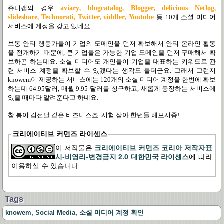
쥬니캡의 경우
aviary
,
blogcatalog
,
Blogger
,
delicious
Netlog
,
slideshare
,
Technorati
,
Twitter
,
viddler
,
Youtube
등
10
개 소셜 미디어
서비스에 계정을 갖고 있네요
.
보통 안티 행동가들이 기업의 도메인을 먼저 확보해서 안티 온라인 활동
을 전개하기 때문에
,
큰 기업들은 가능한 기업 도메인을 먼저 구매해서 확
보하곤 하는데요
.
소셜 미디어도 개인들이 기업을 대표하는 키워드로 관
련 서비스 계정을 확보할 수 있겠다는 생각도 들더군요
.
그래서 그런지
knowem
이 제공하는 서비스에는
120
개의 소셜 미디어 계정을 한번에 확보
하는데
64.95
달러
,
매월
9.95
달러를 청구하고
,
새롭게 등장하는 서비스에
있을 때마다 알려준다고 하네요
.
참 봉이 김선달 같은 비즈니스죠
.
시험 삼아 한번들 해보시죵
!
크리에이티브 커먼즈 라이센스
이 저작물은
크리에이티브 커먼즈 코리아 저작자표
시-비영리-변경금지 2.0 대한민국 라이센스
에 따라
이용하실 수 있습니다.
Tags
,
,
knowem
Social Media
소셜 미디어 계정 확인