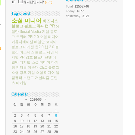
쥬니캡입니다!
(222)
Total
: 12552746
Today
: 1677
업
Tag cloud
Yesterday
: 3121
여
소셜 미디어
비즈니스
를
블로그
블로그
쥬니캡
PR
에
델만
Social Media
기업 블로
그
트위터
PR 2.0
소셜 미디어
커뮤니케이션
에델만 코리아
떤
블로그 마케팅
웹2.0
웹 2.0
블
l
로깅
비즈니스 블로그 서밋
디
지털 PR
김호
블로터닷넷
에
델만 디지털
소셜 미디어 마케
팅
인터뷰
이중대
CEO 블로그
소셜 링크
기업 소셜 미디어
델
컴퓨터
브랜드 저널리즘
콘텐
츠 마케팅
Calendar
«
2026/08
»
일
월
화
수
목
금
토
1
2
3
4
5
6
7
8
9
10
11
12
13
14
15
16
17
18
19
20
21
22
23
24
25
26
27
28
29