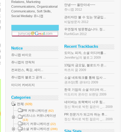
Relations, Marketing
보
안녕~~~ 올만이네~~~
Communications, Organizational
쥬니캡 2012
심
Communicaitons, Soft Skills,
포
Social Media
by 쥬니캡
관리자만 볼 수 있는 댓글입...
셜
비밀방문자 2012
각
우연찮게 방문했습니다. 정...
RunNGun 2012
원
Recent Trackbacks
Notice
와
도미노 피자, 소셜 미디어를...
쥬니캡 바이오
이
Jennifer님의 블로그 2009
쥬니캡의 연락처
고
13일의 금요일, 블로드가 온...
컨퍼런스, 특강, 세미...
하츠의 꿈 2009
쥬니캡의 블로그 공개 ...
소셜 네트워크를 통해 입사 ...
권과장(舊 권대리) 2009
미디어 커버리지
한국 기업의 소셜 미디어 이...
미도리의 온라인 브랜딩 2009
Categories
네이버는 트랙백이 너무 힘...
전체
(609)
정신 똑바로 박힌 젊은이 _... 2009
PR 커뮤니케이션
(62)
증
PR 전문가가 되고자 하는 후...
비즈니스 커뮤니케이션
정신 똑바로 박힌 젊은이 _... 2009
(13)
위기 커뮤니케이션
(22)
소셜 커뮤니케이션
(286)
Site Stats