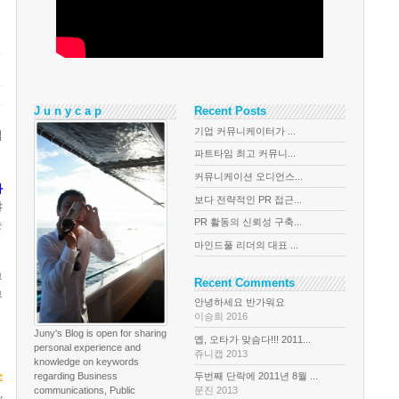
J u n y c a p
Recent Posts
기업 커뮤니케이터가 ...
업
파트타임 최고 커뮤니...
커뮤니케이션 오디언스...
과
보다 전략적인 PR 접근...
야
PR 활동의 신뢰성 구축...
는
마인드풀 리더의 대표 ...
부
Recent Comments
부
안녕하세요 반가워요
이승희 2016
Juny's Blog is open for sharing
옙, 오타가 맞슴다!!! 2011...
personal experience and
쥬니캡 2013
knowledge on keywords
e
regarding Business
두번째 단락에 2011년 8월 ...
communications, Public
문진 2013
면
,