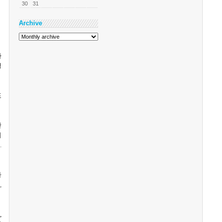
30
31
Archive
사
명
포
만
이
다
.
하
면
,
보
,