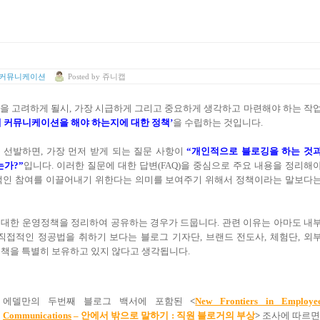
 커뮤니케이션
Posted
by
쥬니캡
용을 고려하게 될시
,
가장 시급하게 그리고 중요하게 생각하고 마련해야 하는 작
게 커뮤니케이션을 해야 하는지에 대한 정책
’
을 수립하는 것입니다
.
 선발하면
,
가장 먼저 받게 되는 질문 사항이
“
개인적으로 블로깅을 하는 것
는가
?”
입니다
.
이러한 질문에 대한 답변(FAQ)을 중심으로 주요 내용을 정리해
인 참여를 이끌어내기 위한다는 의미를 보여주기 위해서 정책이라는 말보다
 대한 운영정책을 정리하여 공유하는 경우가 드뭅니다
.
관련 이유는 아마도 내
직접적인 정공법을 취하기 보다는 블로그 기자단
,
브랜드 전도사
,
체험단
,
외
정책을 특별히 보유하고 있지 않다고 생각됩니다
.
에델만의 두번째 블로그 백서에 포함된
<
New Frontiers in Employe
Communications
–
안에서 밖으로 말하기
:
직원 블로거의 부상
>
조사에 따르