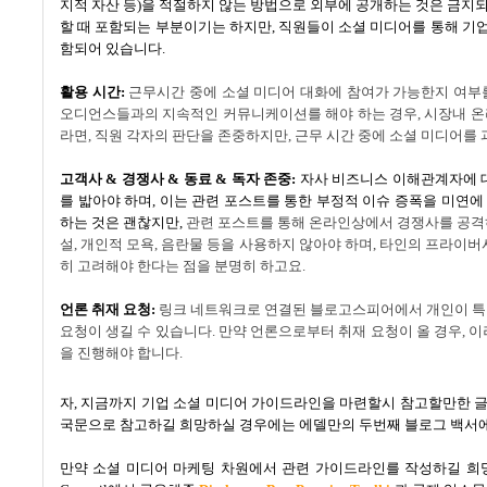
지적 자산 등
)
을 적절하지 않는 방법으로 외부에 공개하는 것은 금지
할 때 포함되는 부분이기는 하지만
,
직원들이 소셜 미디어를 통해 기
함되어 있습니다
.
활용 시간:
근무시간 중에 소셜 미디어 대화에 참여가 가능한지 여부
오디언스들과의 지속적인 커뮤니케이션를 해야 하는 경우
,
시장내 온
라면
,
직원 각자의 판단을 존중하지만
,
근무 시간 중에 소셜 미디어를
고객사
&
경쟁사
&
동료
&
독자 존중
:
자사 비즈니스 이해관계자에 
를 밟아야 하며
,
이는 관련 포스트를 통한 부정적 이슈 증폭을 미연에
하는 것은 괜찮지만
,
관련 포스트를 통해 온라인상에서 경쟁사를 공격
설
,
개인적 모욕
,
음란물 등을 사용하지 않아야 하며
,
타인의 프라이버
히 고려해야 한다는 점을 분명히 하고요.
언론 취재 요청
:
링크 네트워크로 연결된 블로고스피어에서 개인이 특
요청이 생길 수 있습니다
.
만약 언론으로부터 취재 요청이 올 경우
,
이
을 진행해야 합니다
.
자
,
지금까지 기업 소셜 미디어 가이드라인을 마련할시 참고할만한 글
국문으로 참고하길 희망하실 경우에는 에델만의 두번째 블로그 백서에
만약 소셜 미디어 마케팅 차원에서 관련 가이드라인를 작성하길 희