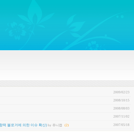
ywords regarding Business communications, Public Relations, Marketing Communica
2009/02/23
2008/10/15
2008/08/03
2007/11/02
2007/05/18
ogger(영향력 블로거에 의한 이슈 확산)
by 쥬니캡
(2)