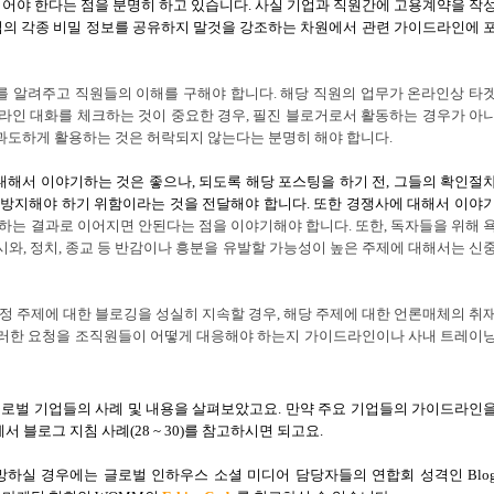
되어야
한다는 점을 분명히 하고 있습니다
.
사실 기업과 직원간에 고용계약을 작
업의 각종 비밀 정보를 공유하지 말것을 강조하는 차원에서 관련 가이드라인에 
를 알려주고 직원들의 이해를 구해야 합니다
.
해당 직원의 업무가 온라인상 타
라인 대화를 체크하는 것이 중요한 경우
,
필진 블로거로서 활동하는 경우가 아
 과도하게 활용하는 것은 허락되지 않는다는 분명히 해야 합니다
.
대해서 이야기하는 것은 좋으나
,
되도록 해당 포스팅을 하기 전
,
그들의 확인절
 방지해야 하기 위함이라는 것을 전달해야 합니다
.
또한 경쟁사에 대해서 이야
하는 결과로 이어지면 안된다는 점을 이야기해야 합니다
.
또한
,
독자들을 위해 
시와
,
정치
,
종교 등 반감이나 흥분을 유발할 가능성이 높은 주제에 대해서는 신
정 주제에 대한 블로깅을 성실히 지속할 경우
,
해당 주제에 대한 언론매체의 취
러한 요청을 조직원들이 어떻게 대응해야 하는지 가이드라인이나 사내 트레이
로벌 기업들의 사례 및 내용을 살펴보았고요
.
만약 주요 기업들의 가이드라인
서 블로그 지침 사례
(28 ~ 30)
를 참고하시면 되고요
.
망하실 경우에는 글로벌 인하우스 소셜 미디어 담당자들의 연합회 성격인
Blo