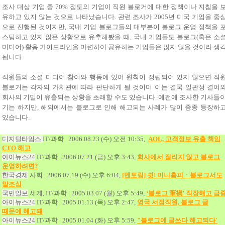
조사 대상 기업 중
70%
정도의 기업이 직원 블로거에 대한 정책이나 지침을 
유하고 있지 않는 것으로 나타났습니다
.
관련 조사가
2005
년 미국 기업을 중
으로 진행된 것이지만
,
국내 기업 블로그들의 대부분이 블로그 운영 정책을 
스팅하고 있지 않은 상황으로 유추해봤을 때
,
국내 기업들도 블로그
(
혹은 소
미디어
)
활용 가이드라인을 마련하여 공유하는 기업들은 많지 않을 것이라 생
됩니다
.
직원들의 소셜 미디어 참여와 행동에 있어 원칙이 정립되어 있지 않으면 직
블로거는 각자의 가치관에 따라 판단하게 될 것이며 이는 결국 일관성 결여
회사의 기밀이 유출되는 상황을 초래할 수도 있습니다
.
예전에 조사한 기사들
기는 하지만
,
해외에서는 블로그로 인해 해고되는 사례가 많이 종종 등장하
있습니다
.
디지털타임스
IT/
과학
|
2006.08.23 (
수
)
오전
10:35,
AOL,
고객정보
유출
책임
CTO
해고
아이뉴스
24
IT/
과학
|
2006.07.21 (
금
)
오후
3:43,
회사에서
잘리지
않고
블로그
운영하려면?
한국경제
사회
|
2006.07.19 (
수
)
오후
6:04,
[
멘토링]
쉿!
미니홈피ㆍ블로그서도
말조심
국민일보
세계
, IT/
과학
| 2005.03.07 (
월
)
오후
5:49,
‘
블로그
筆禍
’
직장해고
급
아이뉴스
24
IT/
과학
| 2005.01.13 (
목
)
오후
2:47,
영국
서점직원,
블로그
글
때문에
해고돼
아이뉴스
24
IT/
과학
| 2005.01.04 (
화
)
오후
5:59,
"
블로그에
글쓰다
해고되다'