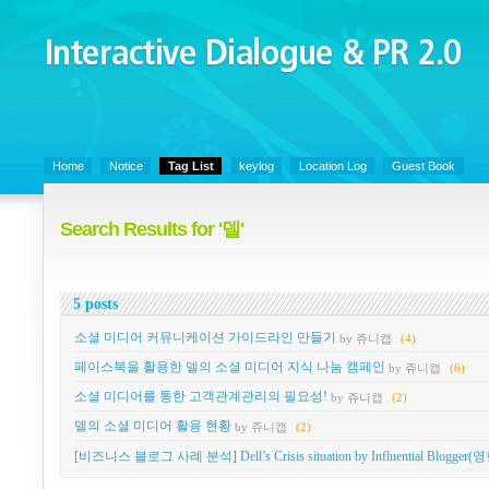
Interactive Dialogue &
PR 2.0
Juny's Blog is open for sharing personal experience and knowledge on ke
Home
Notice
Tag List
keylog
Location Log
Guest Book
Search Results for '델'
5 posts
소셜 미디어 커뮤니케이션 가이드라인 만들기
by 쥬니캡
(4)
페이스북을 활용한 델의 소셜 미디어 지식 나눔 캠페인
by 쥬니캡
(6)
소셜 미디어를 통한 고객관계관리의 필요성!
by 쥬니캡
(2)
델의 소셜 미디어 활용 현황
by 쥬니캡
(2)
[비즈니스 블로그 사례 분석] Dell’s Crisis situation by Influential Bl