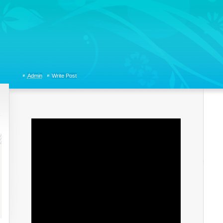
tions, Organizational Communicaitons, Soft Skills, Social Media
Admin
Write Post