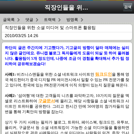
직장인들을 위한 소셜 미디어 및 스마트폰 활용팁
검색
글목록
댓글
트랙백
방명록
직장인들을 위한 소셜 미디어 및 스마트폰 활용팁
2010/03/25 14:26
하단의 글은 주간지에 기고했다가, 기고글의 방향이 달라 매체에는 실리
지 않은 글인데요. 쥬니캡 블로그 독자들에게 도움이 되실 듯 하여 올려봅
니다. 활용팀이 5개 정도인데, 나중에 조금 더 경험을 확대해서 추가 팁 정
리하여 공유해보겠슴다!
사례
1:
비즈니스맨들을 위한 소셜 네트워크 사이트인
링크드인
을 통해 영
국 헤드헌터가 중국 디지털
PR
에이전시에서 일할 수 있는
PR
전문가를 찾
고 있다며
,
한국에 있는
PR
전문가에게 이직 의향이 있는지 질문을 해온다
.
사례
2:
‘
섬여행
’
에 대한 고객들의 니즈를 파악하고자
, 10
가지의 질문을 엑
셀로 리스트화하여
구글문서
에 올리고
,
해당 사항들을 소셜 네트워크 사
이트인 트위터를 공유한다
.
그리고 한시간 만에
50
여명의 참가자들의 답
변을 통해 기획안의 방향을 잡는다
.
상기 두 가지 사례는 필자가 블로그
,
트위터
,
페이스북
,
링크드인
,
유투브
,
플리커
,
구글문서 등 소셜 네트워킹이 가능한 소셜 미디어들을 활용하면
서 실제적으로 겪은 사례들이다
.
소셜 미디어는 사람들의 의견
,
주장
,
인사