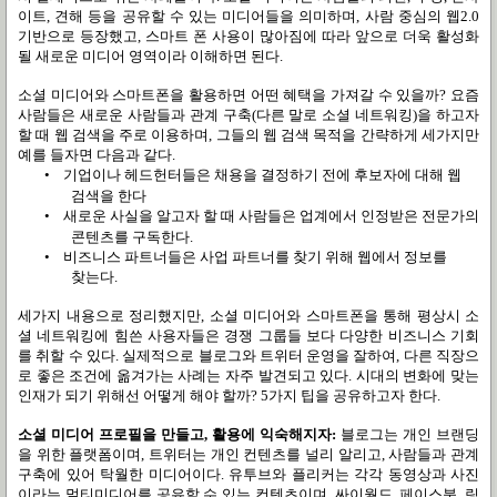
이트
,
견해 등을 공유할 수 있는 미디어들을 의미하며
,
사람 중심의 웹
2.0
기반으로 등장했고
,
스마트 폰 사용이 많아짐에 따라 앞으로 더욱 활성화
될 새로운 미디어 영역이라 이해하면 된다
.
소셜 미디어와 스마트폰을 활용하면 어떤 혜택을 가져갈 수 있을까
?
요즘
사람들은 새로운 사람들과 관계 구축
(
다른 말로 소셜 네트워킹
)
을 하고자
할 때 웹 검색을 주로 이용하며
,
그들의 웹 검색 목적을 간략하게 세가지만
예를 들자면 다음과 같다
.
•
기업이나 헤드헌터들은 채용을 결정하기 전에 후보자에 대해 웹
검색을 한다
•
새로운 사실을 알고자 할 때 사람들은 업계에서 인정받은 전문가의
콘텐츠를 구독한다
.
•
비즈니스 파트너들은 사업 파트너를 찾기 위해 웹에서 정보를
찾는다
.
세가지 내용으로 정리했지만
,
소셜 미디어와 스마트폰을 통해 평상시 소
셜 네트워킹에 힘쓴 사용자들은 경쟁 그룹들 보다 다양한 비즈니스 기회
를 취할 수 있다
.
실제적으로 블로그와 트위터 운영을 잘하여
,
다른 직장으
로 좋은 조건에 옮겨가는 사례는 자주 발견되고 있다
.
시대의 변화에 맞는
인재가 되기 위해선 어떻게 해야 할까
? 5
가지 팁을 공유하고자 한다
.
소셜 미디어 프로필을 만들고
,
활용에 익숙해지자
:
블로그는 개인 브랜딩
을 위한 플랫폼이며
,
트위터는 개인 컨텐츠를 널리 알리고
,
사람들과 관계
구축에 있어 탁월한 미디어이다
.
유투브와 플리커는 각각 동영상과 사진
이라는 멀티미디어를 공유할 수 있는 컨텐츠이며
,
싸이월드
,
페이스북
,
링