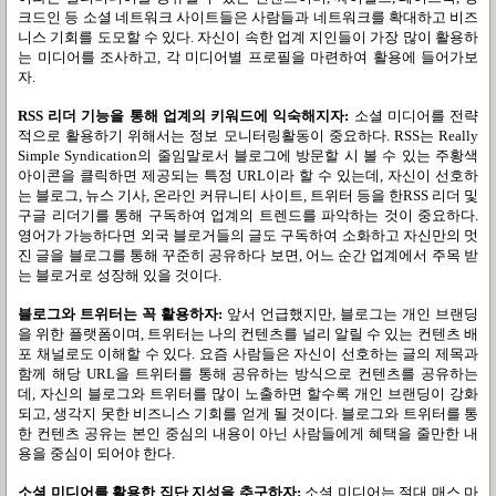
크드인 등 소셜 네트워크 사이트들은 사람들과 네트워크를 확대하고 비즈
니스 기회를 도모할 수 있다
.
자신이 속한 업계 지인들이 가장 많이 활용하
는 미디어를 조사하고
,
각 미디어별 프로필을 마련하여 활용에 들어가보
자
.
RSS
리더 기능을 통해 업계의 키워드에 익숙해지자
:
소셜 미디어를 전략
적으로 활용하기 위해서는 정보 모니터링활동이 중요하다
. RSS
는
Really
Simple Syndication
의 줄임말로서 블로그에 방문할 시 볼 수 있는 주황색
아이콘을 클릭하면 제공되는 특정
URL
이라 할 수 있는데
,
자신이 선호하
는 블로그
,
뉴스 기사
,
온라인 커뮤니티 사이트
,
트위터 등을 한
RSS
리더 및
구글 리더기를 통해 구독하여 업계의 트렌드를 파악하는 것이 중요하다
.
영어가 가능하다면 외국 블로거들의 글도 구독하여 소화하고 자신만의 멋
진 글을 블로그를 통해 꾸준히 공유하다 보면
,
어느 순간 업계에서 주목 받
는 블로거로 성장해 있을 것이다
.
블로그와 트위터는 꼭 활용하자
:
앞서 언급했지만
,
블로그는 개인 브랜딩
을 위한 플랫폼이며
,
트위터는 나의 컨텐츠를 널리 알릴 수 있는 컨텐츠 배
포 채널로도 이해할 수 있다
.
요즘 사람들은 자신이 선호하는 글의 제목과
함께 해당
URL
을 트위터를 통해 공유하는 방식으로 컨텐츠를 공유하는
데
,
자신의 블로그와 트위터를 많이 노출하면 할수록 개인 브랜딩이 강화
되고
,
생각지 못한 비즈니스 기회를 얻게 될 것이다
.
블로그와 트위터를 통
한 컨텐츠 공유는 본인 중심의 내용이 아닌 사람들에게 혜택을 줄만한 내
용을 중심이 되어야 한다
.
소셜 미디어를 활용한 집단 지성을 추구하자
:
소셜 미디어는 절대 매스 마