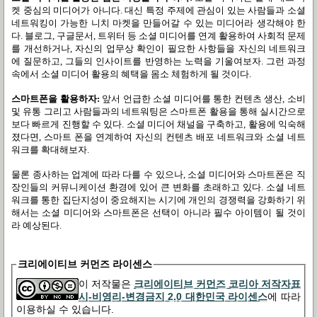
켓 중심의 미디어가 아니다
.
대신 특정 주제에 관심이 있는 사람들과 소셜
네트워킹이 가능한 니치 마켓을 만들어갈 수 있는 미디어라 생각해야 한
다
.
블로그
,
구글문서
,
트위터 등 소셜 미디어를 연계 활용하여 사회적 문제
를 개선하거나
,
자신의 업무상 확인이 필요한 사항들을 자신의 네트워크
에 질문하고
,
그들의 인사이트를 반영하는 노력을 기울여보자
.
그런 과정
속에서 소셜 미디어 활용의 혜택을 몸소 체험하게 될 것이다
.
스마트폰을 활용하자
:
앞서 언급한 소셜 미디어를 통한 컨텐츠 생산
,
소비
및 유통 그리고 사람들과의 네트워팅은 스마트폰 활용을 통해 실시간으로
보다 빠르게 진행할 수 있다
.
소셜 미디어 채널을 구축하고
,
활용에 익숙해
졌다면
,
스마트 폰을 연계하여 자신의 컨텐츠 배포 네트워크와 소셜 네트
워크를 확대해보자
.
물론 종사하는 업계에 따라 다를 수 있으나
,
소셜 미디어와 스마트폰은 직
장인들의 커뮤니케이션 환경에 있어 큰 변화를 초래하고 있다
.
소셜 네트
워크를 통한 집단지성이 중요해지는 시기에 개인의 경쟁력을 강화하기 위
해서는 소셜 미디어와 스마트폰은 선택이 아니라 필수 아이템이 될 것이
라 예상된다
.
크리에이티브 커먼즈 라이센스
이 저작물은
크리에이티브 커먼즈 코리아 저작자표
시-비영리-변경금지 2.0 대한민국 라이센스
에 따라
이용하실 수 있습니다.