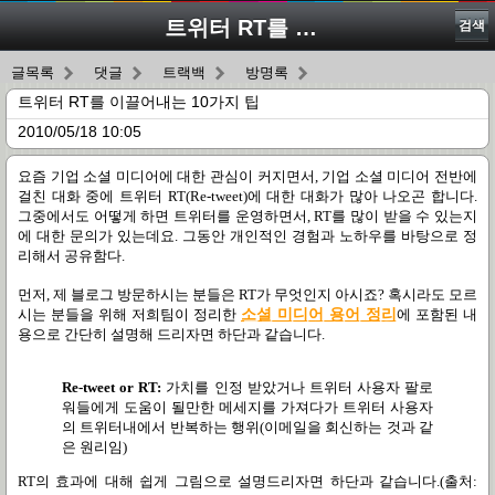
트위터 RT를 이끌어내는 10가지 팁
검색
글목록
댓글
트랙백
방명록
트위터 RT를 이끌어내는 10가지 팁
2010/05/18 10:05
요즘 기업 소셜 미디어에 대한 관심이 커지면서
,
기업 소셜 미디어 전반에
걸친 대화 중에 트위터
RT(Re-tweet)
에 대한 대화가 많아 나오곤 합니다
.
그중에서도 어떻게 하면 트위터를 운영하면서
, RT
를 많이 받을 수 있는지
에 대한 문의가 있는데요
.
그동안 개인적인 경험과 노하우를 바탕으로 정
리해서 공유함다
.
먼저
,
제 블로그 방문하시는 분들은
RT
가 무엇인지 아시죠
?
혹시라도 모르
시는 분들을 위해 저희팀이 정리한
소셜 미디어 용어 정리
에 포함된 내
용으로 간단히 설명해 드리자면 하단과 같습니다
.
Re-tweet
or
RT:
가치를 인정 받았거나 트위터 사용자 팔로
워들에게 도움이 될만한 메세지를 가져다가 트위터 사용자
의 트위터내에서 반복하는 행위
(
이메일을 회신하는 것과 같
은 원리임
)
RT의 효과에 대해 쉽게 그림으로 설명드리자면 하단과 같습니다.(출처: