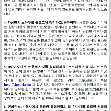
스북
,
스마트폰
,
소셜 미디어
, PR,
마케팅
,
브랜딩
,
기업의 사회적 책임
,
사
회적 기업 등 특정 키워드들을
1
년 정도 공유를 해왔는데
,
그런 과정 속에
서 넓은 의미의 온라인 커뮤니티 대화의 일원으로 포지셔닝할 수 있었습
니다
.
4.
자신만의 노하우를 블로그에 정리하고
,
공유하라
!:
새로운 소셜 미디어
는 항상 새롭게 활용하시는 분들이 생겨나는 법인데요
.
트위터만 하더라
도 처음 계정을 오픈하게 되면 어떻게 활용해야 하는지 난감한 경우가 많
습니다
. How to
개념의 블로그 글은 블로고스피어에서도 많이 회자되지
만
,
그런 성격의 컨텐츠를 블로그에 많이 쌓아놓으면 나중에 해당 포스트
를 접하신 분들이 추가 트윗을 해주고
,
또 거듭
RT
가 일어나는 것을 다수
목격하곤 합니다
.
블로고스피어와 트위터스피어에서 강한 브랜딩을 구축
하고 싶으시다면
,
자신만이 갖고 있는 노하우를 알기 쉽게 사진 이미지도
추가해서 작성하고
,
해당 링크를 공유하시면 짱임다
!
5. 100
자 이내로 트윗 메시지를 정리하세요
!:
트위터를 처음 하시는 분들
이 가장 많이 모르시는 부분이 의외로 긴
URL
을 줄이는 법을 모르시더군
요
.
트위터가
RT
로 많이 회자되려면 전략적으로
100
자 이내로 자신의 메
시지를 줄여야 하는데 꼭 필요한 것이
http://bit.ly
혹은
http://tinyurl.com
과 같은
URL
줄여주는 서비스임다
.
개인적으로는 트
위터로 공유한 링크 클릭 수 및
RT
수를 한번에 보여주는
http://bit.ly
서
비스를 많이 쓰는 편인데
,
선호하는 서비스가 없다면 해당 서비스를 꼭 사
용하셔서 전체 트윗 메시지를
100
자 이내로 줄여서 공유하시고요
.
6.
컨퍼런스나 행사에서 등장한 유명인물의 말 한마디를 요점만 전달하