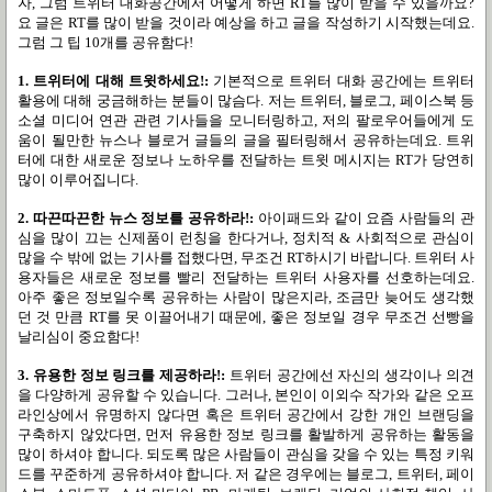
자
,
그럼 트위터 대화공간에서 어떻게 하면
RT
를 많이 받을 수 있을까요
?
요 글은
RT
를 많이 받을 것이라 예상을 하고 글을 작성하기 시작했는데요
.
그럼 그 팁
10개를
공유함다
!
1.
트위터에 대해 트윗하세요
!:
기본적으로 트위터 대화 공간에는 트위터
활용에 대해 궁금해하는 분들이 많슴다
.
저는 트위터
,
블로그
,
페이스북 등
소셜 미디어 연관 관련 기사들을 모니터링하고
,
저의 팔로우어들에게 도
움이 될만한 뉴스나 블로거 글들의 글을 필터링해서 공유하는데요
.
트위
터에 대한 새로운 정보나 노하우를 전달하는 트윗 메시지는
RT
가 당연히
많이 이루어집니다
.
2.
따끈따끈한 뉴스 정보를 공유하라
!:
아이패드와 같이 요즘 사람들의 관
심을 많이 끄는 신제품이 런칭을 한다거나
,
정치적
&
사회적으로 관심이
많을 수 밖에 없는 기사를 접했다면
,
무조건
RT
하시기 바랍니다
.
트위터 사
용자들은 새로운 정보를 빨리 전달하는 트위터 사용자를 선호하는데요
.
아주 좋은 정보일수록 공유하는 사람이 많은지라
,
조금만 늦어도 생각했
던 것 만큼
RT
를 못 이끌어내기 때문에
,
좋은 정보일 경우 무조건 선빵을
날리심이 중요함다
!
3.
유용한 정보 링크를 제공하라
!:
트위터 공간에선 자신의 생각이나 의견
을 다양하게 공유할 수 있습니다
.
그러나
,
본인이 이외수 작가와 같은 오프
라인상에서 유명하지 않다면 혹은 트위터 공간에서 강한 개인 브랜딩을
구축하지 않았다면
,
먼저 유용한 정보 링크를 활발하게 공유하는 활동을
많이 하셔야 합니다
.
되도록 많은 사람들이 관심을 갖을 수 있는 특정 키워
드를 꾸준하게 공유하셔야 합니다
.
저 같은 경우에는 블로그
,
트위터
,
페이