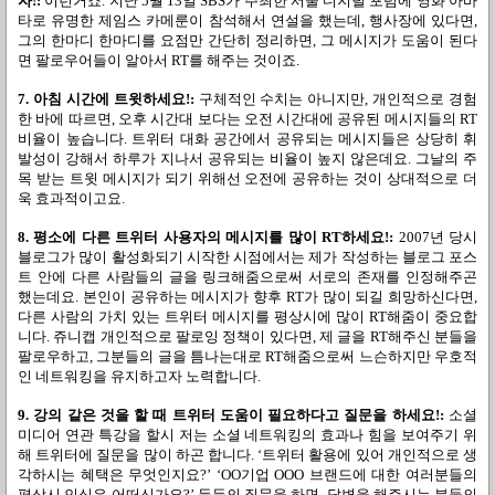
자
!:
이런거죠
.
지난
5
월
13
일
SBS
가 주최한 서울 디지털 포럼에 영화 아바
타로 유명한 제임스 카메룬이 참석해서 연설을 했는데
,
행사장에 있다면
,
그의 한마디 한마디를 요점만 간단히 정리하면
,
그 메시지가 도움이 된다
면 팔로우어들이 알아서
RT
를 해주는 것이죠
.
7.
아침 시간에 트윗하세요
!:
구체적인 수치는 아니지만
,
개인적으로 경험
한 바에 따르면
,
오후 시간대 보다는 오전 시간대에 공유된 메시지들의
RT
비율이 높습니다
.
트위터 대화 공간에서 공유되는 메시지들은 상당히 휘
발성이 강해서 하루가 지나서 공유되는 비율이 높지 않은데요
.
그날의 주
목 받는 트윗 메시지가 되기 위해선 오전에 공유하는 것이 상대적으로 더
욱 효과적이고요
.
8.
평소에 다른 트위터 사용자의 메시지를 많이
RT
하세요
!:
2007
년 당시
블로그가 많이 활성화되기 시작한 시점에서는 제가 작성하는 블로그 포스
트 안에 다른 사람들의 글을 링크해줌으로써 서로의 존재를 인정해주곤
했는데요
. 본인이 공유하는
메시지가 향후
RT
가 많이 되길 희망하신다면
,
다른 사람의 가치 있는 트위터 메시지를 평상시에 많이
RT
해줌이 중요합
니다
.
쥬니캡 개인적으로 팔로잉 정책이 있다면
,
제 글을
RT
해주신 분들을
팔로우하고
,
그분들의 글을 틈나는대로
RT
해줌으로써 느슨하지만 우호적
인 네트워킹을 유지하고자 노력합니다
.
9.
강의 같은 것을 할 때 트위터 도움이 필요하다고 질문을 하세요
!:
소셜
미디어 연관 특강을 할시 저는 소셜 네트워킹의 효과나 힘을 보여주기 위
해 트위터에 질문을 많이 하곤 합니다
. ‘
트위터 활용에 있어 개인적으로 생
각하시는 혜택은 무엇인지요
?’ ‘OO기업 OOO 브랜드
에 대한 여러분들의
평상시 인식은 어떠신가요
?’
등등의 질문을 하면
,
답변을 해주시는 분들의