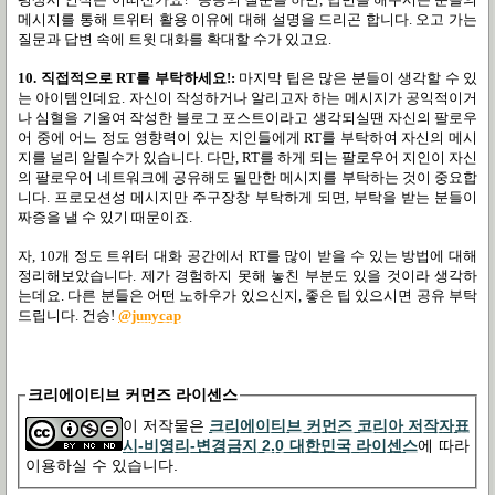
메시지를 통해 트위터 활용 이유에 대해 설명을 드리곤 합니다
.
오고 가는
질문과 답변 속에 트윗 대화를 확대할 수가 있고요
.
10. 직접적으로 RT
를 부탁하세요
!:
마지막 팁은 많은 분들이 생각할 수 있
는 아이템인데요
.
자신이 작성하거나 알리고자 하는 메시지가 공익적이거
나 심혈을 기울여 작성한 블로그 포스트이라고 생각되실땐 자신의 팔로우
어 중에 어느 정도 영향력이 있는 지인들에게
RT
를 부탁하여 자신의 메시
지를 널리 알릴수가 있습니다
.
다만
, RT
를 하게 되는 팔로우어 지인이 자신
의 팔로우어 네트워크에 공유해도 될만한 메시지를 부탁하는 것이 중요합
니다
.
프로모션성 메시지만 주구장창 부탁하게 되면
,
부탁을 받는 분들이
짜증을 낼 수 있기 때문이죠
.
자
, 10
개 정도 트위터 대화 공간에서
RT
를 많이 받을 수 있는 방법에 대해
정리해보았습니다
.
제가 경험하지 못해 놓친 부분도 있을 것이라 생각하
는데요
.
다른 분들은 어떤 노하우가 있으신지
,
좋은 팁 있으시면 공유 부탁
드립니다
.
건승
!
@junycap
크리에이티브 커먼즈 라이센스
이 저작물은
크리에이티브 커먼즈 코리아 저작자표
시-비영리-변경금지 2.0 대한민국 라이센스
에 따라
이용하실 수 있습니다.