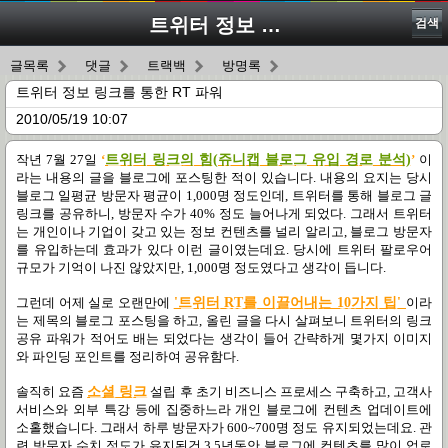
트위터 정보 링크를 통한 RT 파워
검색
글목록
댓글
트랙백
방명록
트위터 정보 링크를 통한 RT 파워
2010/05/19 10:07
작년
7
월
27
일
‘
트위터
링크의
힘(
쥬니캡
블로그
유입
경로
분석)
’
이
라는 내용의 글을 블로그에 포스팅한 적이 있습니다
.
내용의 요지는 당시
블로그 일평균 방문자 평균이
1,000
명 정도인데
,
트위터를 통해 블로그 글
링크를 공유하니
,
방문자 수가
40%
정도 늘어나게 되었다
.
그래서 트위터
는 개인이나 기업이 갖고 있는 정보 컨텐츠를 널리 알리고
,
블로그 방문자
를 유입하는데 효과가 있다 이런 글이였는데요
. 당시에 트위터 팔로우어
규모가 기억이 나진 않았지만, 1,000명 정도였다고 생각이 듭니다.
그런데 어제 실로 오랜만에
'트위터 RT를 이끌어내는 10가지 팁'
이라
는 제목의 블로그 포스팅을 하고
,
올린 글을 다시 살펴보니 트위터의 링크
공유 파워가 적어도 배는 되었다는 생각이 들어 간략하게 몇가지 이미지
와 파인딩 포인트를 정리하여 공유함다
.
솔직히 요즘
소셜 링크
설립 후 초기 비즈니스 프로세스 구축하고
,
고객사
서비스와 외부 특강 등에 집중하느라 개인 블로그에 컨텐츠 업데이트에
소홀했습니다
.
그래서 하루 방문자가
600~700
명 정도 유지되었는데요
.
관
련 방문자 수치 정도가 유지된건
3.5
년동안 블로그에 컨텐츠를 많이 업로