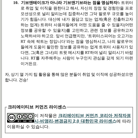
10.
기브앤테이크가 아니라 기브앤기브라는 점을 명심하자
!:
트위터
로 취업 및 이직을 원한다고 해서
,
자신의 장점 및 경험만을 프로
모션성으로 널리 알리는데 집중하시면 그닥 팔로우 규모를 높이
기가 힘듭니다
.
대신에 내가 몸담고 있는 업계
(
혹은 진출하고자
하는 업계
)
트위터 사용자들에게 어떤 도움을 줄 수 있을지
(
어떤
정보를 공유할 수 있을지
)
를 고민하고
,
관련 정보를 공유하고자
노력하셔야 하고요
.
앞서 언급했지만
, ‘
트위터스피어는 오고가는
RT
속에 싹트는 정입니다
’
라는 점을 명심하시고
,
나의 팔로우어
들에게 도움이 될만한 정보를 공유하는 업계 트위터 사용자가 있
다면
,
그
(
혹은 그녀
)
의 트윗 메시지를
RT
하여 널리 알리시기 바랍
니다
. RT
를 자주해주는 사람이 누구인지 관심을 갖게 되기 마련
이거든요
.
자
,
상기 열 가지 팁 활용을 통해 많은 분들이 취업 및 이직에 성공하셨으면
합니다
.
건승
!
크리에이티브 커먼즈 라이센스
이 저작물은
크리에이티브 커먼즈 코리아 저작자표
시-비영리-변경금지 2.0 대한민국 라이센스
에 따라
이용하실 수 있습니다.