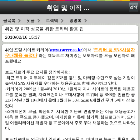
취업 및 이직 성공을 위한 트위터 활용 팁
검색
글목록
댓글
트랙백
방명록
취업 및 이직 성공을 위한 트위터 활용 팁
2010/02/16 15:37
취업 포털 사이트 커리어
(
www.career.co.k
r
)
에서
‘
트위터 등
SNS
사용자
우대채용 늘었다
’
라는 제목으로 재미있는 보도자료를 오늘 오전자로 배
포했네요
보도자료의 주요 요지를 정리하자면
:
-
최근 트위터
,
미투데이 같은
SNS
를 홍보 및 마케팅 수단으로 삼는 기업이
늘면서
SNS
사용자를 우대하는 채용공고도 함께 증가하고 있다
.
-
커리어가
2009
년
1
월부터
2010
년
1
월까지 자사 사이트에 등록된 채용공
고를 분석한 결과
,
자격요건이나 우대사항에 트위터 등
SNS
를 언급한 공
고가 작년
7
월
10
건에서 올해
1
월에는
53
건으로
6
개월간 무려
5
배 이상 늘
었다
.
-
스마트폰이 보급
,
확산되기 시작한 지난해 연말부터는 이들 채용공고가
더욱 큰 폭으로 증가했으며
,
마케팅을 비롯해 웹기획
,
웹프로그래머
,
모바
일 어플리케이션 개발자 등
IT
분야에서 주로 우대 채용하는 것으로 나타났
다
.
보도자료에도 언급되어 있지만
,
스마트폰 및 마이크로 블로그 활용이 증