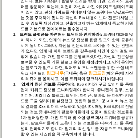
입니다
.
보통 사람들이 팔로우 신청을 받게 되면
,
신청자의 트위
터를 방문하게 되는데
,
여전히 자신의 사진 이미지도 업데이트되
어 있지 않고
,
관심 키워드를 적어놓지 않는 트위터는 맞팔로우하
는 것을 주저하게 됩니다
.
자신의
Bio
내용이 보다 전문가처럼 보
일 수 있도록 재점검하고
,
진출하고자 하는 업계에서 중요한 키워
드를 기본으로 업데이트는 필수입니다
.
2.
브랜드 플랫폼을 마련해서 트위터와 연계하라
!:
트위터 대화를 많
이 하시게 되면
,
업계의 뉴스 및 정보를 짧은 링크와 함께 공유하
시게 됩니다
.
그러나
,
자신을 전문적으로 보여줄 수 있는 컨텐츠
가 없다면 업계 내 파워 브랜딩을 갖추는데 시간이 오래 걸릴 수
밖에 없습니다
.
개인 블로그를 운영해오셨다면
,
자신의 전문성을
보여줄 수 있도록 기존 블로그 운영을 재점검하시고
,
만약 운영하
는 블로그가 없으시다면
,
적어도 비즈니스맨들을 위한 소셜 네트
워크 사이트인
링크나우
(국내용
)
혹은
링크드인
(해외용)
에 자신
의 레쥬메를 올리시고
,
이를 트위터에 링크하시기 바랍니다
.
3.
업계의 최신 정보를 공유하라
!:
RSS
리더와 구글 알리미를 통해
업계 키워드 정보를 모니터링해야 합니다
.
쥬니캡의 경우
,
소셜
미디어
,
비즈니스 블로그
,
트위터
,
아이폰
,
모바일 등 다양한 키워
드로 구글 알리미를 설정했고
,
영향력 블로거 및 네이버 뉴스 검
색 결과를
RSS
리더로 구독하고 있습니다
.
매일
RSS
리더로 전달
되는 정보 중 쥬니캡의 팔로우어들에게 도움이 될만한 정보들을
1
차 필터링한 후
,
개인 트위터 및 소셜 링크 회사 트위터를 공유하
는데
,
팔로우어들에게 도움이 되는 정보들은 다수의
RT
를 통해
널리 전파되기도 합니다
.
업계의 최신 정보를 자동으로 모니터링
할 수 있는 시스템을 꼭 구축하셔야 합니다
.