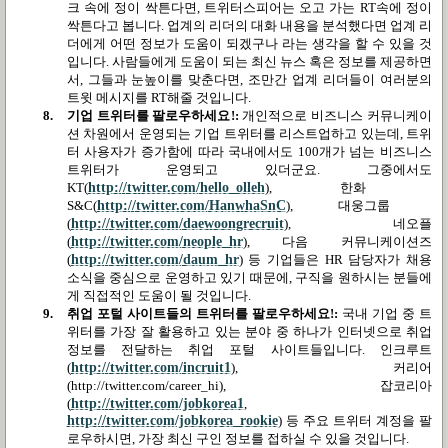
크 속에 정이 싹튼다면
,
트위터스피어는 오고 가는
RT
속에 정이
싹튼다고 봅니다
.
업계의 리더의 대화 내용을 분석했다면 업계 리
더에게 어떤 정보가 도움이 되겠구나 라는 생각을 할 수 있을 것
입니다
.
사람들에게 도움이 되는 최신 뉴스 혹은 정보를 제공하면
서
,
그들과 눈높이를 맞춘다면
,
조만간 업계 리더들이 여러분의
트윗 메시지를
RT
해줄 것입니다
.
8.
기업 트위터를 팔로우하세요
!:
개인적으로 비즈니스 커뮤니케이
션 차원에서 운영되는 기업 트위터를 리스트업하고 있는데
,
트위
터 사용자가 증가함에 따라 국내에서도
100
개가 넘는 비즈니스
트위터가 운영되고 있더군요
.
그중에서도
KT(
http://twitter.com/hello_olleh
),
한화
S&C(
http://twitter.com/HanwhaSnC
),
대웅그룹
(
http://twitter.com/daewoongrecruit
),
네오플
(
http://twitter.com/neople_hr
),
다음 커뮤니케이션즈
(
http://twitter.com/daum_hr
)
등 기업들은
HR
담당자가 채용
소식을 중심으로 운영하고 있기 때문에
,
구직을 원하시는 분들에
게 직접적인 도움이 될 것입니다
.
9.
취업 포털 사이트들의 트위터를 팔로우하세요
!:
국내 기업 중 트
위터를 가장 잘 활용하고 있는 분야 중 하나가 인터넷으로 취업
정보를 전달하는 취업 포털 사이트들입니다
.
인크루트
(
http://twitter.com/incruit1
),
커리어
(http://twitter.com/career_hi),
잡코리아
(
http://twitter.com/jobkorea1
,
http://twitter.com/jobkorea_rookie
)
등 주요 트위터 계정을 팔
로우하시면
,
가장 최신 구인 정보를 접하실 수 있을 것입니다
.