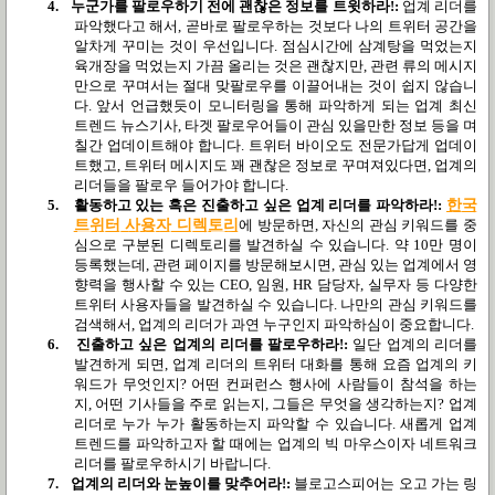
4.
누군가를 팔로우하기 전에 괜찮은 정보를 트윗하라
!:
업계 리더를
파악했다고 해서
,
곧바로 팔로우하는 것보다 나의 트위터 공간을
알차게 꾸미는 것이 우선입니다
.
점심시간에 삼계탕을 먹었는지
육개장을 먹었는지 가끔 올리는 것은 괜찮지만
,
관련 류의 메시지
만으로 꾸며서는 절대 맞팔로우를 이끌어내는 것이 쉽지 않습니
다
.
앞서 언급했듯이 모니터링을 통해 파악하게 되는 업계 최신
트렌드 뉴스기사
,
타겟 팔로우어들이 관심 있을만한 정보 등을 며
칠간 업데이트해야 합니다
.
트위터 바이오도 전문가답게 업데이
트했고
,
트위터 메시지도 꽤 괜찮은 정보로 꾸며져있다면
,
업계의
리더들을 팔로우 들어가야 합니다
.
5.
활동하고 있는 혹은 진출하고 싶은 업계 리더를 파악하라
!:
한국
트위터 사용자 디렉토리
에 방문하면
,
자신의 관심 키워드를 중
심으로 구분된 디렉토리를 발견하실 수 있습니다
.
약
10
만 명이
등록했는데
,
관련 페이지를 방문해보시면
,
관심 있는 업계에서 영
향력을 행사할 수 있는
CEO,
임원
, HR
담당자
,
실무자 등 다양한
트위터 사용자들을 발견하실 수 있습니다
.
나만의 관심 키워드를
검색해서
,
업계의 리더가 과연 누구인지 파악하심이 중요합니다
.
6.
진출하고 싶은 업계의 리더를 팔로우하라
!:
일단 업계의 리더를
발견하게 되면
,
업계 리더의 트위터 대화를 통해 요즘 업계의 키
워드가 무엇인지
?
어떤 컨퍼런스 행사에 사람들이 참석을 하는
지
,
어떤 기사들을 주로 읽는지
,
그들은 무엇을 생각하는지
?
업계
리더로 누가 누가 활동하는지 파악할 수 있습니다
.
새롭게 업계
트렌드를 파악하고자 할 때에는 업계의 빅 마우스이자 네트워크
리더를 팔로우하시기 바랍니다
.
7.
업계의 리더와 눈높이를 맞추어라
!:
블로고스피어는 오고 가는 링