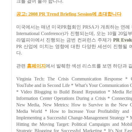
크를 걸어 볼까 합니다.
공고: 2008 PR Trend Briefing Session에 초대합니다
미국에서는 매년
미국PR협회인 PRSA가 개최하는 연례 
International Conference)가 진행되는데, 오는 10월 2
라델피아에서 진행되는 금번 컨퍼런스 주제가
PR Evolu
PR 산업에 미치는 영향에 대한 다양한 세션이 진행될
다.
관련
홈페이지
에서 발췌한 섹션 리스트를 보면 하단과 
Virginia Tech: The Crisis Communication Response * 
YouTube and in Second Life * What’s Your Communication 
* Video Blogging to Build Brand Reputation * Media Rela
Information Center Operations During a Crisis * Connectin
New Media, New Metrics: How to Survive in the New C
Media World * How to Increase Your Profitability and
Implementing a Successful Change-Management Strategy * 
Hitting the Moving Target: Political Campaigns and Mobi
Strategic Blogging for Successful Marketing * It's Not Ea