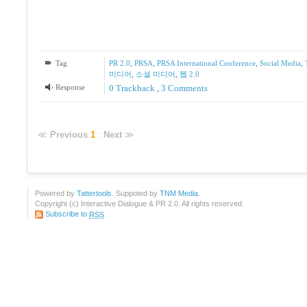
Tag
PR 2.0
,
PRSA
,
PRSA International Conference
,
Social Media
,
미디어
,
소셜 미디어
,
웹 2.0
Response
0 Trackback
,
3
Comments
≪
Previous
1
:
Next
≫
Powered by
Tattertools
. Suppoted by
TNM Media
.
Copyright (c) Interactive Dialogue & PR 2.0. All rights reserved.
Subscribe to
RSS