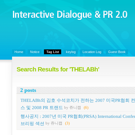
Interactive Dialogue &
PR 2.0
Juny's Blog is open for sharing personal experience and knowledge on k
Organizational Communicaitons, Soft Skills, Social Media
Home
Notice
Tag List
keylog
Location Log
Guest Book
Search Results for 'THELABh'
2 posts
THELABh의 김호 수석코치가 전하는 2007 미국PR협회 
스 및 2008 PR 트랜드
by 쥬니캡
(6)
행사공지 : 2007년 미국 PR협회(PRSA) International Confer
브리핑 섹션
by 쥬니캡
(3)