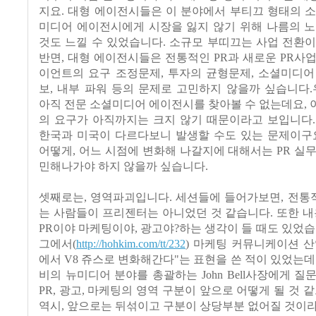
지요. 대형 에이전시들은 이 분야에서 부티끄 형태의 
미디어 에이전시에게 시장을 잃지 않기 위해 나름의 노
것도 느낄 수 있었습니다. 소규모 부띠끄는 사업 전환
반면, 대형 에이전시들은 전통적인 PR과 새로운 PR사
이언트의 요구 조정문제, 투자의 균형문제, 소셜미디어
보, 내부 파워 등의 문제로 고민하지 않을까 싶습니다
아직 전문 소셜미디어 에이전시를 찾아볼 수 없는데요,
의 요구가 아직까지는 크지 않기 때문이라고 보입니다.
한국과 미국이 다르다보니 발생할 수도 있는 문제이구요
어떻게, 어느 시점에 변화해 나갈지에 대해서는 PR 실
민해나가야 하지 않을까 싶습니다.
셋째로는, 영역파괴입니다. 세션들에 들어가보면, 전통적
는 사람들이 프리젠터는 아니었던 것 같습니다. 또한 내
PR이야 마케팅이야, 광고야?하는 생각이 들 때도 있었습
그에서(
http://hohkim.com/tt/232
) 마케팅 커뮤니케이션 
에서 V8 쥬스로 변화해간다"는 표현을 쓴 적이 있었는데
비의 뉴미디어 분야를 총괄하는 John Bell사장에게 질
PR, 광고, 마케팅의 영역 구분이 앞으로 어떻게 될 것 같
역시, 앞으로는 뒤섞이고 구분이 상당부분 없어질 것이