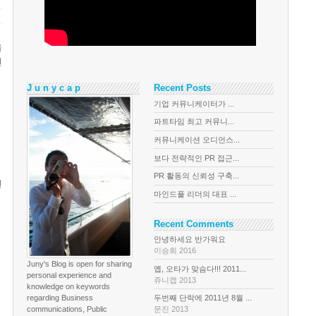
올
션
J u n y c a p
Recent Posts
기업 커뮤니케이터가 ...
파트타임 최고 커뮤니...
커뮤니케이션 오디언스...
보다 전략적인 PR 접근...
PR 활동의 신뢰성 구축...
전
마인드풀 리더의 대표 ...
Recent Comments
안녕하세요 반가워요
이승희 2016
Juny's Blog is open for sharing
옙, 오타가 맞슴다!!! 2011...
personal experience and
쥬니캡 2013
knowledge on keywords
regarding Business
두번째 단락에 2011년 8월 ...
communications, Public
문진 2013