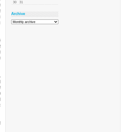
30
31
가
민
Archive
통
으
사
각
런
자
,
기
장
B
지
그
력