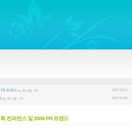
ywords regarding Business communications, Public Relations, Marketing Communica
2007/10/25
 PR 트랜드
by 쥬니캡
(6)
2007/10/08
션
by 쥬니캡
(3)
회 컨퍼런스 및 2008 PR 트랜드