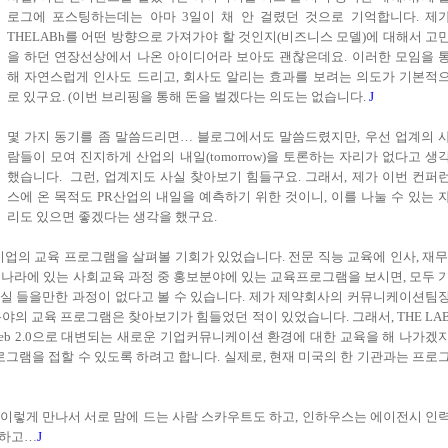
로그에 포스팅하는데는 아마 3일이 채 안 걸렸던 것으로 기억합니다. 제
THELABh를 어떤 방향으로 가져가야 할 것인지(비즈니스 모델)에 대해서 고
을 하던 연장선상에서 나온 아이디어라 보아도 괜찮은데요. 이러한 모임을 
해 자연스럽게 인사도 드리고, 회사도 알리는 효과를 보려는 의도가 기본적
로 있구요. (이번 브리핑을 통해 돈을 벌겠다는 의도는 없습니다.
J
몇 가지 동기를 좀 말씀드리면… 블로그에서도 말씀드렸지만, 우선 업계의 
람들이 모여 진지하게 산업의 내일(tomorrow)을 토론하는 자리가 없다고 생
했습니다. 그런, 업계지도 사실 찾아보기 힘들구요. 그래서, 제가 이번 컨퍼
스에 온 목적도 PR산업의 내일을 예측하기 위한 것이니, 이를 나눌 수 있는 
리도 있으면 좋겠다는 생각을 했구요.
 기업의 교육 프로그램을 살펴볼 기회가 있었습니다. 전문 직능 교육에 인사, 재무
리나라에 있는 사회교육 과정 중 홍보분야에 있는 교육프로그램을 보시면, 모두 
 사실 들을만한 과정이 없다고 볼 수 있습니다. 제가 제약회사의 커뮤니케이션팀
야의 교육 프로그램은 찾아보기가 힘들었던 적이 있었습니다. 그래서, THE LA
eb 2.0으로 대변되는 새로운 기업커뮤니케이션 환경에 대한 교육을 해 나가겠
로그램을 접할 수 있도록 하려고 합니다. 실제로, 현재 미국의 한 기관과는 프로
이렇게 만나서 서로 맘에 드는 사람 스카우트도 하고, 인하우스는 에이전시 인
 하고…
J