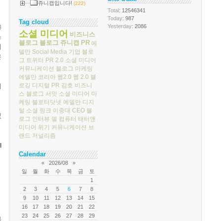
쥬니캡입니다!
(222)
Total
: 12546341
Today
: 987
Tag cloud
Yesterday
: 2086
야
소셜 미디어
비즈니스
스
블로그
블로그
쥬니캡
PR
에
의
델만
Social Media
기업 블로
은
그
트위터
PR 2.0
소셜 미디어
커뮤니케이션
블로그 마케팅
에델만 코리아
웹2.0
웹 2.0
블
로깅
디지털 PR
김호
비즈니
의
스 블로그 서밋
소셜 미디어 마
케팅
블로터닷넷
에델만 디지
털
소셜 링크
이중대
CEO 블
었
로그
인터뷰
델 컴퓨터
태터앤
미디어
위기 커뮤니케이션
브
랜드 저널리즘
d
Calendar
«
2026/08
»
일
월
화
수
목
금
토
1
2
3
4
5
6
7
8
9
10
11
12
13
14
15
16
17
18
19
20
21
22
23
24
25
26
27
28
29
블