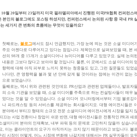
지난 10월 20일부터 23일까지 미국 필라델피아에서 진행된 미국PR협회 컨퍼런스
 본인의 블로그에도 포스팅 하셨지만, 컨퍼런스에서 논의된 사항 중 국내 PR 
는 세가지 큰 변화의 흐름에는 무엇이 있을까요?
첫째로는,
블로그
에서도 잠시 언급했지만, 가장 눈에 띄는 것은 소셜 미디어
주요 아젠다로 다루어지고 있다는 점입니다. 제목만으로 살펴보았을 때, 본 
션의 98개 중 15개가 소셜미디어나 뉴미디어를 다루고 있었구요. 실제 논의
내용은 그보다 많다고 보아야 할 것입니다. 물론, 이 곳에서도 소셜 미디어의 
향력에 대해 아직 피부로 느끼지 못하는 청중들도 있고, 그런 질문들도 있었
니다만, 큰 영향력을 불과 몇 년 안에 갖게 될 것이라는 점에는 이견이 없는 
으로 보였습니다.
둘째로는, 역시 위와 관련된 것인데요. PR산업과 관련된 업체들이나, 발표자
의 소속 기관을 보았을 때, 소셜 미디어를 주축으로 하는 컨설팅사들이 매우 
었다는 것을 알 수 있었습니다. 소셜 미디어 모니터링에서부터 기업 블로깅
나 파드캐스팅 등의 서비스를 제공하는 회사들이지요. 대형 에이전시들은 
분야에서 부티끄 형태의 소규모 전문 소셜미디어 에이전시에게 시장을 잃지 
부띠끄는 사업 전환이나 창업이 쉬운 반면, 대형 에이전시들은 전통적인 PR과 새
 소셜미디어 분야의 인재확보, 내부 파워 등의 문제로 고민하지 않을까 싶습니다
, 이는 클라이언트의 요구가 아직까지는 크지 않기 때문이라고 보입니다. 블
우리 시장이 어떻게, 어느 시점에 변화해 나갈지에 대해서는 PR 실무자들이 모