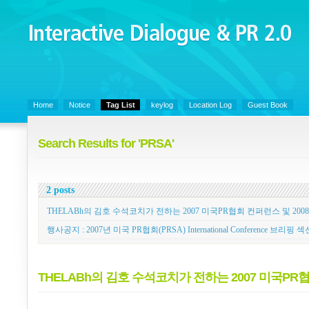
Interactive Dialogue &
PR 2.0
Juny's Blog is open for sharing personal experience and knowledge on ke
Home
Notice
Tag List
keylog
Location Log
Guest Book
Search Results for 'PRSA'
2 posts
THELABh의 김호 수석코치가 전하는 2007 미국PR협회 컨퍼런스 및 2008
행사공지 : 2007년 미국 PR협회(PRSA) International Conference 브리핑 섹
THELABh의 김호 수석코치가 전하는 2007 미국PR협