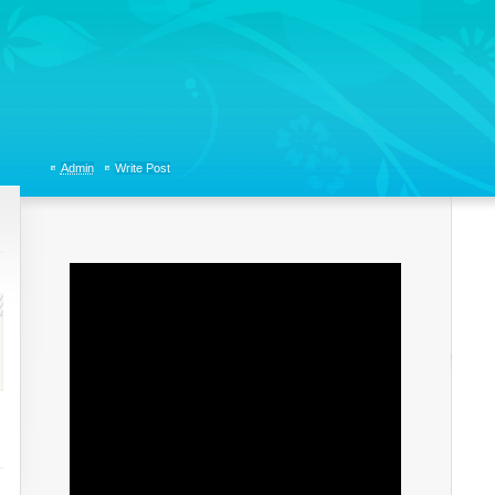
tions, Organizational Communicaitons, Soft Skills, Social Media
Admin
Write Post