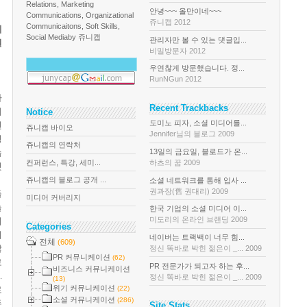
Relations, Marketing
안녕~~~ 올만이네~~~
Communications, Organizational
쥬니캡 2012
Communicaitons, Soft Skills,
에
Social Media
by 쥬니캡
관리자만 볼 수 있는 댓글입...
실
비밀방문자 2012
우연찮게 방문했습니다. 정...
RunNGun 2012
가
Recent Trackbacks
세
Notice
도미노 피자, 소셜 미디어를...
된
쥬니캡 바이오
Jennifer님의 블로그 2009
영
쥬니캡의 연락처
13일의 금요일, 블로드가 온...
습
컨퍼런스, 특강, 세미...
하츠의 꿈 2009
것
쥬니캡의 블로그 공개 ...
소셜 네트워크를 통해 입사 ...
권과장(舊 권대리) 2009
들
미디어 커버리지
늘
한국 기업의 소셜 미디어 이...
미도리의 온라인 브랜딩 2009
이
Categories
이
네이버는 트랙백이 너무 힘...
전체
(609)
않
정신 똑바로 박힌 젊은이 _... 2009
PR 커뮤니케이션
(62)
로
PR 전문가가 되고자 하는 후...
비즈니스 커뮤니케이션
.
정신 똑바로 박힌 젊은이 _... 2009
(13)
위기 커뮤니케이션
로
(22)
소셜 커뮤니케이션
(286)
두
Site Stats