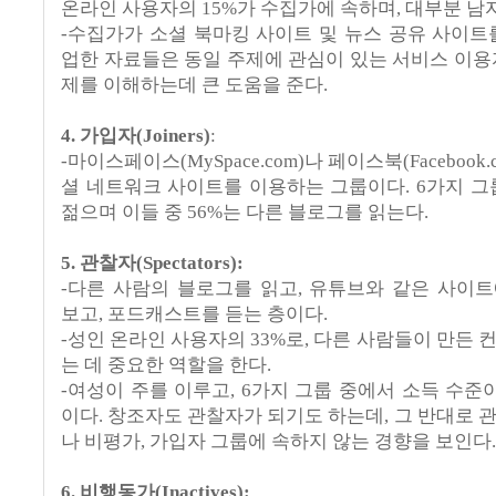
온라인 사용자의
15%
가 수집가에 속하며
,
대부분 남
-
수집가가 소셜 북마킹 사이트 및 뉴스 공유 사이트
업한 자료들은 동일 주제에 관심이 있는 서비스 이용
제를 이해하는데 큰 도움을 준다
.
4.
가입자
(Joiners)
:
-
마이스페이스
(MySpace.com)
나 페이스북
(Facebook.
셜 네트워크 사이트를 이용하는 그룹이다
. 6
가지 그
젊으며 이들 중
56%
는 다른 블로그를 읽는다
.
5.
관찰자
(Spectators):
-
다른 사람의 블로그를 읽고
,
유튜브와 같은 사이트
보고
,
포드캐스트를 듣는 층이다
.
-성인 온라인 사용자의
33%
로
,
다른 사람들이 만든 
는 데 중요한 역할을 한다
.
-
여성이 주를 이루고
, 6
가지 그룹 중에서 소득 수준이
이다
.
창조자도 관찰자가 되기도 하는데
,
그 반대로 
나 비평가
,
가입자 그룹에 속하지 않는 경향을 보인다
.
6.
비행동가
(Inactives):