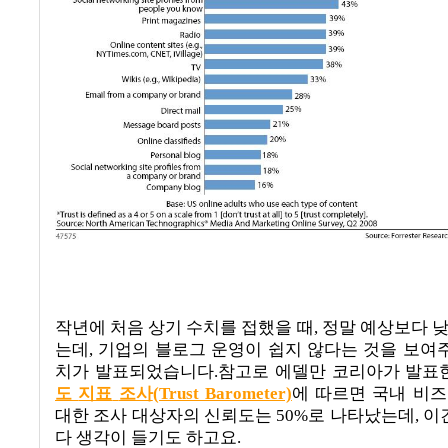
작년에
처음
상기
수치를
접했을
때
,
정말
예상보다
는데
,
기업의
블로그
운영이
쉽지
않다는
것을
보여
치가
발표되었습니다
.
참고로
에델만
코리아가
발표
도
지표
조사
(Trust Barometer)
에
따르면
국내
비즈
대한
조사
대상자의
신뢰도는
50%
로
나타났는데, 이
다
생각이
들기도
하고요
.