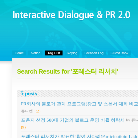
Interactive Dialogue &
PR 2.0
Juny's Blog is open for sharing personal experience and knowledge on k
Organizational Communicaitons, Soft Skills, Social Media
Home
Notice
Tag List
keylog
Location Log
Guest Book
Search Results for '포레스터 리서치'
5 posts
PR회사의 블로거 관계 프로그램(광고 및 스폰서 대화 비교
쥬니캡
(2)
포춘지 선정 500대 기업의 블로그 운영 비율 하락세
by 쥬
(9)
포레스터 리서치가 발표한 '참여 사다리(Participatioin Ladde