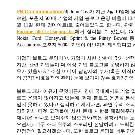
PR Communications
의
John Cass
가 지난
2
월
10
일에 
르면
,
포춘지
500
대 기업의 기업 블로그 운영 비율이
13
월
11
일 현재 업데이트
)
로 줄어들었다고 합니다
.
관련
Fortune 500 list signup list
에서
살펴볼 수 있는데
,
Co
Nokia, Ford, Honeywell, Sprint & the Pltney Bowes
등
Accenture
는 포춘지
500
대 기업이 아닌지라 제외했다고 
기업의 블로그 운영이야
,
기업이 처한 상황에 맞게 선
지만
,
관련 기업들이 더 이상 기업 블로그를 운영하지 
유가 있을까요
? 소셜 미디어 담당자의 부재(혹은 이직)
의 공격? 비효율적인 관리? 눈에 보이지 않는 효과? 경영
블로그 패쇄 이유가 무엇이든지 간에 국내에서도 기업 
로그 운영이 많아지고 있는데, 현재 블로그 운영을 통
얻지 못하고 있다고 생각하고 계시다면, 과연 우리 조
영하면서 타겟 고객들이 처한 문제 사항을 해결해주려
제시)은 하나도 보여주지 않으면서(혹은 경청하려는 노
으면서), 너무 조직 위주의 스토리만 전달하려고 노력한
간점검이 필요하겠습니다. 또한 블로그 운영을 너무 단