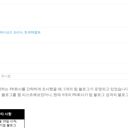
케이션즈 코리아
,
한국PR협회
y
쥬니캡
영하는
PR
회사를 간략하게 조사했을 때
, 5
개의 팀 블로그가 운영되고 있었습니
 블로그를 함 리스트해보았더니
,
현재
9
개의
PR
회사가 팀 블로그 성격의 블로
타 사항
월
18
일 시작
,
기업 블로그