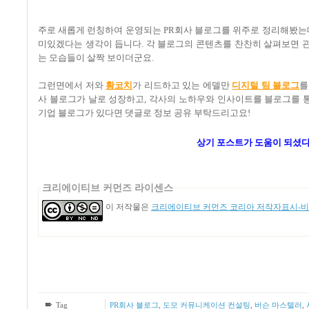
주로 새롭게 런칭하여 운영되는
PR
회사 블로그를 위주로 정리해봤는
미있겠다는 생각이 듭니다
.
각 블로그의 콘텐츠를 찬찬히 살펴보면 
는 모습들이 살짝 보이더군요
.
그런면에서 저와
황코치
가 리드하고 있는 에델만
디지털 팀 블로그
를
사 블로그가 날로 성장하고
,
각사의 노하우와 인사이트를 블로그를 
기업 블로그가 있다면 댓글로 정보 공유 부탁드리고요!
상기 포스트가 도움이
되셨다
크리에이티브 커먼즈 라이센스
이 저작물은
크리에이티브 커먼즈 코리아 저작자표시-비영
Tag
PR회사 블로그
,
도모 커뮤니케이션 컨설팅
,
버슨 마스텔러
,