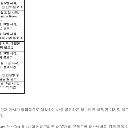
1
월
6
일 시작
,
션 신화 블로그
2
월
31
일 시작
,
ations Korea
그
월
20
일 시작
,
업 블로그
월
28
일 시작
,
러 기업 블로그
월 시작
,
에델만
R
팀 블로그
월
30
일 시작
,
화 블로그
2
월
11
일 시작
,
더
,
플래시먼
도모
션 컨설팅 등
담당 팀 블로그
2
월
16
일 시작
,
리아의 기업
 현재 자사가 중점적으로 생각하는 바를 공유하곤 하는데요
.
에델만 디지털 블
다
.
iary, Pod Cast
등
4
개의 카테고리로 총
37
개의 콘텐츠를 생산했네요
.
전체 글을 