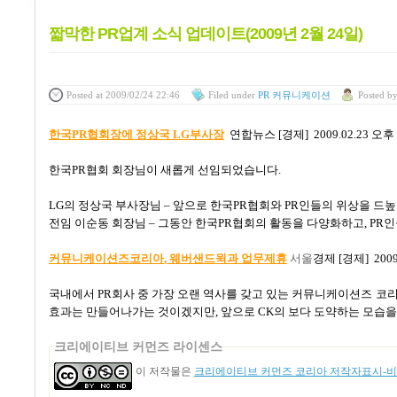
짧막한 PR업계 소식 업데이트(2009년 2월 24일)
Posted
at 2009/02/24 22:46
Filed
under
PR 커뮤니케이션
Posted
b
한국PR
협회장에 정상국 LG부사장
연합뉴스
[
경제
] 2009.02.23
오후
한국
PR
협회 회장님이 새롭게 선임되었습니다
.
LG
의 정상국 부사장님
–
앞으로 한국
PR
협회와
PR
인들의 위상을 드
전임 이순동 회장님
–
그동안 한국
PR
협회의 활동을 다양화하고
, PR
인
커뮤니케이션즈코리아
, 웨버샌드윅과 업무제휴
서울
경제
[
경제
] 200
국내에서
PR
회사 중 가장 오랜 역사를 갖고 있는 커뮤니케이션즈 코
효과는 만들어나가는 것이겠지만
,
앞으로
CK
의 보다 도약하는 모습을
크리에이티브 커먼즈 라이센스
이 저작물은
크리에이티브 커먼즈 코리아 저작자표시-비영