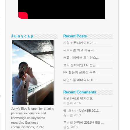
J u n y c a p
Recent Posts
기업 커뮤니케이터가 ...
파트타임 최고 커뮤니...
커뮤니케이션 오디언스...
보다 전략적인 PR 접근...
PR 활동의 신뢰성 구축...
마인드풀 리더의 대표 ...
Recent Comments
휴
안녕하세요 반가워요
이승희 2016
Juny's Blog is open for sharing
옙, 오타가 맞슴다!!! 2011...
personal experience and
쥬니캡 2013
knowledge on keywords
regarding Business
두번째 단락에 2011년 8월 ...
communications, Public
문진 2013