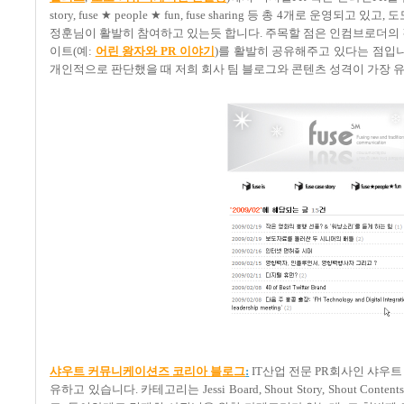
story, fuse ★ people ★ fun, fuse sharing
등 총
4
개로 운영되고 있고
,
도
정훈님이 활발히 참여하고 있는듯 합니다
.
주목할 점은 인컴브로더의 
이트
(
예
:
어린
왕자와 PR
이야기
)
를 활발히 공유해주고 있다는 점입
개인적으로 판단했을 때 저희 회사 팀 블로그와 콘텐츠 성격이 가장
샤
우트
커
뮤
니
케
이
션즈
코
리아
블
로그
:
IT
산업 전문
PR
회사인 샤우트
유하고 있습니다
.
카테고리는
Jessi Board, Shout Story, Shout Contents