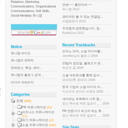
Relations, Marketing
안녕~~~ 올만이네~~~
Communications, Organizational
쥬니캡 2012
Communicaitons, Soft Skills,
Social Media
by 쥬니캡
관리자만 볼 수 있는 댓글입...
비밀방문자 2012
우연찮게 방문했습니다. 정...
RunNGun 2012
Recent Trackbacks
Notice
도미노 피자, 소셜 미디어를...
쥬니캡 바이오
Jennifer님의 블로그 2009
쥬니캡의 연락처
13일의 금요일, 블로드가 온...
컨퍼런스, 특강, 세미...
하츠의 꿈 2009
쥬니캡의 블로그 공개 ...
소셜 네트워크를 통해 입사 ...
권과장(舊 권대리) 2009
미디어 커버리지
한국 기업의 소셜 미디어 이...
다
미도리의 온라인 브랜딩 2009
Categories
그
네이버는 트랙백이 너무 힘...
전체
(609)
정신 똑바로 박힌 젊은이 _... 2009
PR 커뮤니케이션
(62)
PR 전문가가 되고자 하는 후...
비즈니스 커뮤니케이션
정신 똑바로 박힌 젊은이 _... 2009
(13)
위기 커뮤니케이션
(22)
소셜 커뮤니케이션
(286)
Site Stats