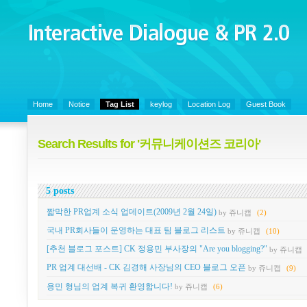
Interactive Dialogue &
PR 2.0
Juny's Blog is open for sharing personal experience and knowledge on ke
Home
Notice
Tag List
keylog
Location Log
Guest Book
Search Results for '커뮤니케이션즈 코리아'
5 posts
짧막한 PR업계 소식 업데이트(2009년 2월 24일)
by 쥬니캡
(2)
국내 PR회사들이 운영하는 대표 팀 블로그 리스트
by 쥬니캡
(10)
[추천 블로그 포스트] CK 정용민 부사장의 "Are you blogging?"
by 쥬니캡
PR 업계 대선배 - CK 김경해 사장님의 CEO 블로그 오픈
by 쥬니캡
(9)
용민 형님의 업계 복귀 환영합니다!
by 쥬니캡
(6)