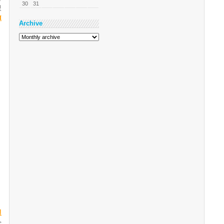
30
31
있
M
Archive
먼
e