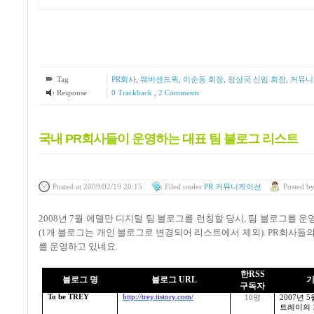
Tag
PR회사
,
웨버샌드윅
,
이순동 회장
,
정상국 신임 회장
,
커뮤니
Response
0 Trackback
,
2
Comments
국내 PR회사들이 운영하는 대표 팀 블로그 리스트
Posted
at 2009/02/19 20:15
Filed
under
PR 커뮤니케이션
Posted
b
2008
년
7
월 에델만 디지털 팀 블로그를 런칭할 당시
,
팀 블로그를 운
(1
개 블로그는 개인 블로그로 변경되어 리스트에서 제외
). PR
회사들의
를 운영하고 있네요
.
한
RSS
블로그 명
블로그
URL
기
구독자
To be TREY
http://trey.tistory.com/
10
명
2007
년
5
트레이의 