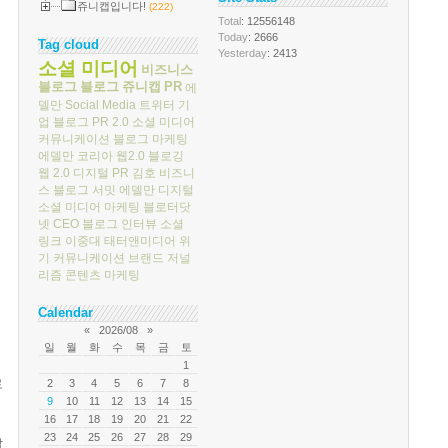
쥬니캡입니다!
(222)
Total
: 12556148
Today
: 2666
Tag cloud
Yesterday
: 2413
소셜 미디어
비즈니스
블로그
블로그
쥬니캡
PR
에
델만
Social Media
트위터
기
업 블로그
PR 2.0
소셜 미디어
커뮤니케이션
블로그 마케팅
에델만 코리아
웹2.0
블로깅
웹 2.0
디지털 PR
김호
비즈니
스 블로그 서밋
에델만 디지털
소셜 미디어 마케팅
블로터닷
넷
CEO 블로그
인터뷰
소셜
링크
이중대
태터앤미디어
위
기 커뮤니케이션
브랜드 저널
리즘
콘텐츠 마케팅
Calendar
«
2026/08
»
일
월
화
수
목
금
토
1
로
2
3
4
5
6
7
8
9
10
11
12
13
14
15
16
17
18
19
20
21
22
23
24
25
26
27
28
29
살