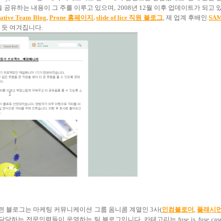
을 공유하는 내용이 그 주를 이루고 있으며
, 2008
년
12
월 이후 업데이트가 되고 
ative Team Blog
,
Prone
홈페이지
,
slide of lice 직원 블로그
,
제 업계 후배인
SA
 듯 여겨집니다
.
련 블로그는 마케팅 커뮤니케이션 그룹 옴니콤 계열인
3
사
(
인컴블로더
,
플래시
 담당하는 전문인력들이 운영하는 팀 블로그입니다
.
카테고리는
fuse is, fuse cas