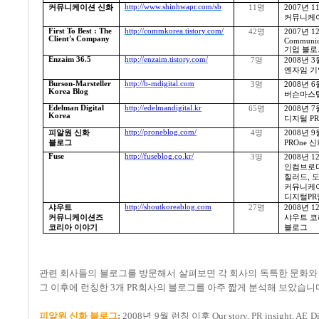
http://www.shinhwapr.com/sb
커뮤니케이션 신화
11
명
2007
년
1
커뮤니케이
First To Best : The
http://commkorea.tistory.com/
42
명
2007
년
1
Client's Company
Communic
기업 블로
Enzaim 36.5
http://enzaim.tistory.com/
7
명
2008
년
3
엔자임 기
Burson-Marsteller
http://b-mdigital.com
3
명
2008
년
6
Korea Blog
버슨마스텔
Edelman Digital
http://edelmandigital.kr
65
명
2008
년
7
Korea
디지털
P
http://proneblog.com/
피알원 신화
4
명
2008
년
9
블로그
PROne
신
Fuse
http://fuseblog.co.kr/
3
명
2008
년
1
인컴브로
힐러드
,
커뮤니케이
디지털
PR
http://shoutkoreablog.com
샤우트
27
명
2008
년
1
커뮤니케이션즈
샤우트 코
코리아 이야기
블로그
관련 회사들의 블로그를 방문해서 살펴보면 각 회사의 독특한 문화와
그 이후에 런칭한
3
개
PR
회사의 블로그를 아주 짧게 분석해 보았습니
피
알
원
신
화
블
로그
:
2008
년
9
월 런칭 이후
Our story, PR insight, AE D