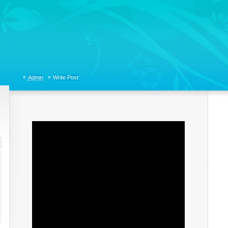
tions, Organizational Communicaitons, Soft Skills, Social Media
Admin
Write Post