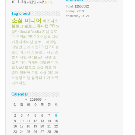
쥬니캡입니다!
(222)
Total
: 12553382
Today
: 2313
Tag cloud
Yesterday
: 3121
소셜 미디어
비즈니스
블로그
블로그
쥬니캡
PR
에
델만
Social Media
기업 블로
그
트위터
PR 2.0
소셜 미디어
커뮤니케이션
블로그 마케팅
에델만 코리아
웹2.0
웹 2.0
블
로깅
비즈니스 블로그 서밋
김
호
디지털 PR
블로터닷넷
소
셜 미디어 마케팅
에델만 디지
털
CEO 블로그
소셜 링크
이
중대
인터뷰
기업 소셜 미디어
소셜링크
델 컴퓨터
위기 커뮤
니케이션
Calendar
«
2026/08
»
일
월
화
수
목
금
토
1
2
3
4
5
6
7
8
9
10
11
12
13
14
15
16
17
18
19
20
21
22
23
24
25
26
27
28
29