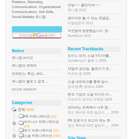
Relations, Marketing
안녕~~~ 올만이네~~~
Communications, Organizational
쥬니캡 2012
Communicaitons, Soft Skills,
Social Media
by 쥬니캡
관리자만 볼 수 있는 댓글입...
비밀방문자 2012
우연찮게 방문했습니다. 정...
RunNGun 2012
Recent Trackbacks
Notice
도미노 피자, 소셜 미디어를...
쥬니캡 바이오
Jennifer님의 블로그 2009
쥬니캡의 연락처
13일의 금요일, 블로드가 온...
컨퍼런스, 특강, 세미...
하츠의 꿈 2009
쥬니캡의 블로그 공개 ...
소셜 네트워크를 통해 입사 ...
권과장(舊 권대리) 2009
미디어 커버리지
한국 기업의 소셜 미디어 이...
미도리의 온라인 브랜딩 2009
Categories
네이버는 트랙백이 너무 힘...
전체
(609)
정신 똑바로 박힌 젊은이 _... 2009
PR 커뮤니케이션
(62)
PR 전문가가 되고자 하는 후...
비즈니스 커뮤니케이션
정신 똑바로 박힌 젊은이 _... 2009
(13)
위기 커뮤니케이션
(22)
소셜 커뮤니케이션
(286)
Site Stats