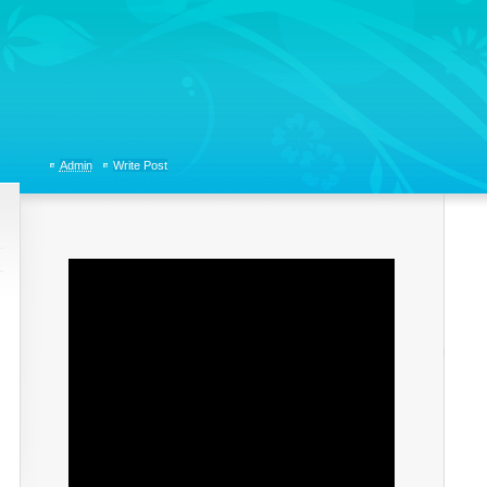
tions, Organizational Communicaitons, Soft Skills, Social Media
Admin
Write Post