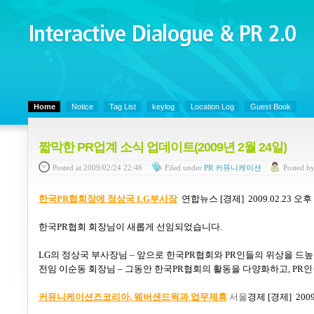
Interactive Dialogue &
PR 2.0
Juny's Blog is open for sharing personal experience and knowledge on ke
Home
Notice
Tag List
keylog
Location Log
Guest Book
짧막한 PR업계 소식 업데이트(2009년 2월 24일)
Posted
at 2009/02/24 22:46
Filed
under
PR 커뮤니케이션
Posted
b
한국PR
협회장에 정상국 LG부사장
연합뉴스
[
경제
] 2009.02.23
오후
한국
PR
협회 회장님이 새롭게 선임되었습니다
.
LG
의 정상국 부사장님
–
앞으로 한국
PR
협회와
PR
인들의 위상을 드
전임 이순동 회장님
–
그동안 한국
PR
협회의 활동을 다양화하고
, PR
인
커뮤니케이션즈코리아
, 웨버샌드윅과 업무제휴
서울
경제
[
경제
] 200