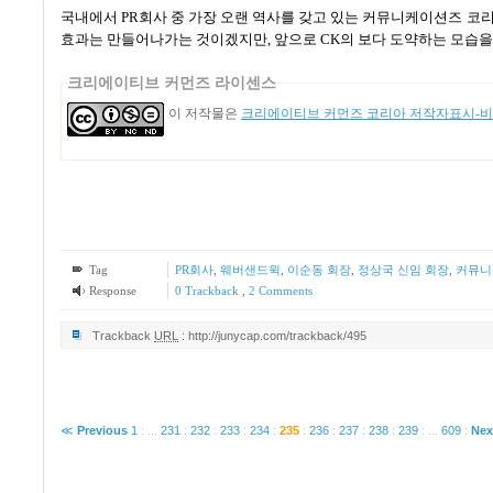
국내에서
PR
회사 중 가장 오랜 역사를 갖고 있는 커뮤니케이션즈 코
효과는 만들어나가는 것이겠지만
,
앞으로
CK
의 보다 도약하는 모습을
크리에이티브 커먼즈 라이센스
이 저작물은
크리에이티브 커먼즈 코리아 저작자표시-비영
Tag
PR회사
,
웨버샌드윅
,
이순동 회장
,
정상국 신임 회장
,
커뮤니
Response
0 Trackback
,
2
Comments
Trackback
URL
:
http://junycap.com/trackback/495
≪
Previous
1
:
...
231
:
232
:
233
:
234
:
235
:
236
:
237
:
238
:
239
:
...
609
:
Nex