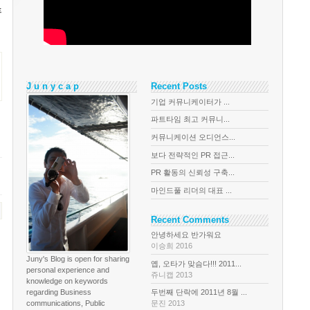
휴
J u n y c a p
Recent Posts
기업 커뮤니케이터가 ...
파트타임 최고 커뮤니...
커뮤니케이션 오디언스...
보다 전략적인 PR 접근...
PR 활동의 신뢰성 구축...
마인드풀 리더의 대표 ...
Recent Comments
안녕하세요 반가워요
이승희 2016
Juny's Blog is open for sharing
옙, 오타가 맞슴다!!! 2011...
personal experience and
쥬니캡 2013
knowledge on keywords
regarding Business
두번째 단락에 2011년 8월 ...
communications, Public
문진 2013