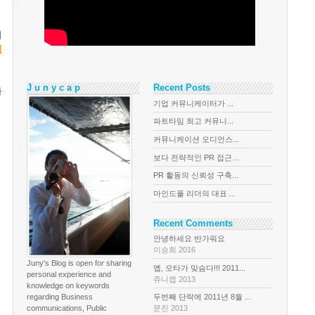
터
팅
J u n y c a p
Recent Posts
가
기업 커뮤니케이터가 ...
파트타임 최고 커뮤니...
커뮤니케이션 오디언스...
보다 전략적인 PR 접근...
PR 활동의 신뢰성 구축...
마인드풀 리더의 대표 ...
Recent Comments
안녕하세요 반가워요
이승희 2016
Juny's Blog is open for sharing
옙, 오타가 맞슴다!!! 2011...
personal experience and
쥬니캡 2013
knowledge on keywords
regarding Business
두번째 단락에 2011년 8월 ...
communications, Public
문진 2013