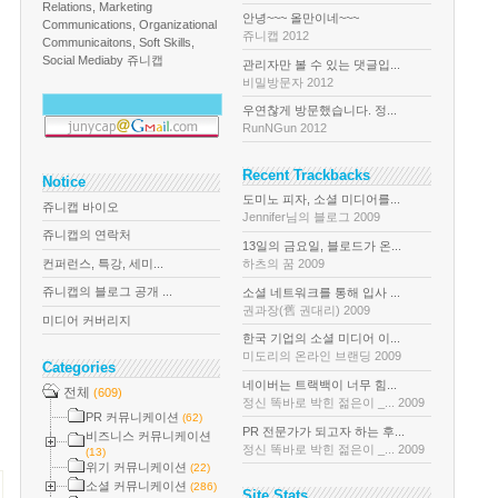
Relations, Marketing
안녕~~~ 올만이네~~~
Communications, Organizational
쥬니캡 2012
Communicaitons, Soft Skills,
Social Media
by 쥬니캡
관리자만 볼 수 있는 댓글입...
비밀방문자 2012
우연찮게 방문했습니다. 정...
RunNGun 2012
Recent Trackbacks
Notice
도미노 피자, 소셜 미디어를...
쥬니캡 바이오
Jennifer님의 블로그 2009
쥬니캡의 연락처
13일의 금요일, 블로드가 온...
컨퍼런스, 특강, 세미...
하츠의 꿈 2009
쥬니캡의 블로그 공개 ...
소셜 네트워크를 통해 입사 ...
권과장(舊 권대리) 2009
미디어 커버리지
한국 기업의 소셜 미디어 이...
미도리의 온라인 브랜딩 2009
Categories
네이버는 트랙백이 너무 힘...
전체
(609)
정신 똑바로 박힌 젊은이 _... 2009
PR 커뮤니케이션
(62)
PR 전문가가 되고자 하는 후...
비즈니스 커뮤니케이션
정신 똑바로 박힌 젊은이 _... 2009
(13)
위기 커뮤니케이션
(22)
소셜 커뮤니케이션
(286)
Site Stats