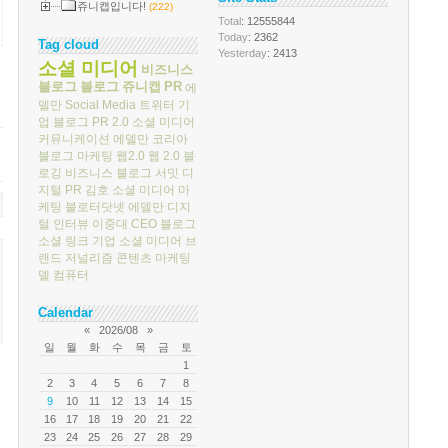
쥬니캡입니다!
(222)
Total
: 12555844
Today
: 2362
Tag cloud
Yesterday
: 2413
소셜 미디어
비즈니스
블로그
블로그
쥬니캡
PR
에
델만
Social Media
트위터
기
업 블로그
PR 2.0
소셜 미디어
커뮤니케이션
에델만 코리아
블로그 마케팅
웹2.0
웹 2.0
블
로깅
비즈니스 블로그 서밋
디
지털 PR
김호
소셜 미디어 마
케팅
블로터닷넷
에델만 디지
털
인터뷰
이중대
CEO 블로그
소셜 링크
기업 소셜 미디어
브
랜드 저널리즘
콘텐츠 마케팅
델 컴퓨터
Calendar
«
2026/08
»
일
월
화
수
목
금
토
1
2
3
4
5
6
7
8
9
10
11
12
13
14
15
16
17
18
19
20
21
22
23
24
25
26
27
28
29