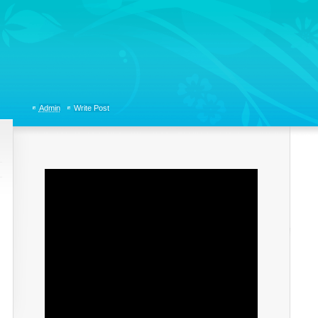
tions, Organizational Communicaitons, Soft Skills, Social Media
Admin
Write Post