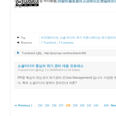
이션 관점에서 소셜 미디어를 어떻게 활용할지 고민하시는 분들에게 
이 저작물은
크리에이티브 커먼즈 코리아 저작자표시-비영
면 합니다
.
Tag
비즈앤미디어
,
소셜 미디어
,
위기 커뮤니케이션
,
위기관리커
Response
1
Trackback
,
3
Comments
Trackback
URL
:
http://junycap.com/trackback/492
소셜미디어 중심의 위기 관리 대응 프로세스
Tracked
from
출애굽 2.0
2009/03/24 21:54
Delete
PR중 핵심이 되는것이 위기관리 (Crisis Management) 입니다. 
다. 특히 소셜미디어 영역이 온라인내 여론?
≪
Previous
1
:
...
234
:
235
:
236
:
237
:
238
:
239
:
240
:
241
:
242
:
...
609
:
Nex