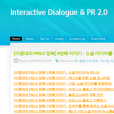
Interactive Dialogue &
PR 2.0
Juny's Blog is open for sharing personal experience and knowledge on ke
Home
Notice
Tag List
keylog
Location Log
Guest Book
[이중대의 PR2.0 정복] 9번째 이야기 - 소셜 미
Posted
at 2009/02/19 20:49
Filed
under
쥬니캡입니다!/강의, 기사 및 기
[
이중대의 PR2.0
정복] 1
번째
이야기 -
소셜
미디어 & PR 2.0
[
이중대의 PR2.0
정복] 2
번째
이야기 - PR 2.0
을
위한
소셜
모니터링
[
이중대의 PR2.0
정복] 3
번재
이야기 -
기업,
소셜
미디어를
운영하라!
[
이중대의 PR2.0
정복] 4
번째
이야기 -
비즈니스
블로그
자가진단테스
[
이중대의 PR2.0
정복] 5
번째
이야기 -
블로고스피어
대화
진단
[
이중대의 PR2.0
정복] 6
번째
이야기
-
비즈니스
블로그
기획하기
[
이중대의 PR2.0
정복] 7
번째
이야기 -
오바마를
통해
배우는
소셜
미
[이중대의
PR2.0
정복
] 8
번째 이야기
-
웹
2.0
기반 소셜 미디어 뉴스룸