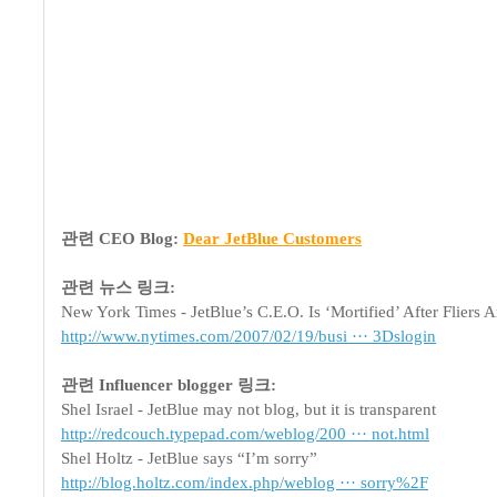
관련 CEO Blog:
Dear JetBlue Customers
관련 뉴스 링크:
New York Times - JetBlue’s C.E.O. Is ‘Mortified’ After Fliers 
http://www.nytimes.com/2007/02/19/busi ··· 3Dslogin
관련 Influencer blogger 링크:
Shel Israel - JetBlue may not blog, but it is transparent
http://redcouch.typepad.com/weblog/200 ··· not.html
Shel Holtz - JetBlue says “I’m sorry”
http://blog.holtz.com/index.php/weblog ··· sorry%2F