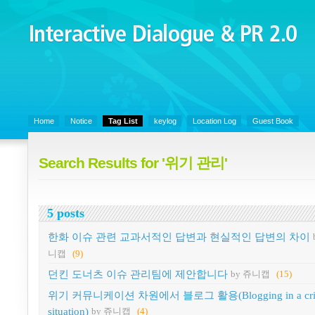
Interactive Dialogue &
PR 2.0
Juny's Blog is open for sharing personal experience and knowledge on k
Organizational Communicaitons, Soft Skills, Social Media
Home
Notice
Tag List
keylog
Location Log
Guest Book
Search Results for '위기 관리'
5 posts
한화 이슈 관련 교과서적인 답변과 현실적인 답변의 차이
니캡
(9)
던킨 도너츠 이슈 관리팀에 제안합니다
by 쥬니캡
(15)
위기 커뮤니케이션 차원에서 블로그 활용(Blogging in a cris
situation)
by 쥬니캡
(4)