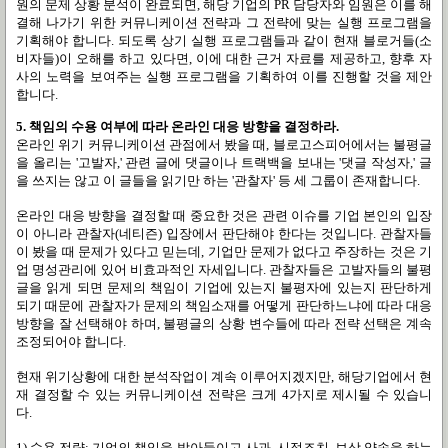
원의 문제 상황 분석이 완료되면, 해당 기업의 PR 담당자와 임원은 이를 해
결해 나가기 위한 커뮤니케이션 전략과 그 전략에 맞는 실행 프로그램을
기획해야 합니다. 되도록 상기 실행 프로그램들과 같이 현재 블로거들(소
비자들)이 오해를 하고 있다면, 이에 대한 근거 자료를 제공하고, 향후 자
사의 노력을 보여주는 실행 프로그램을 기획하여 이를 진행할 것을 제안
합니다.
5. 책임의 수용 여부에 따라 온라인 대응 방향을 결정하라.
온라인 위기 커뮤니케이션 관점에서 봤을 때, 블로고스피어에서는 불평글
을 올리는 '고발자,' 관련 글에 댓글이나 트랙백을 보내는 '댓글 작성자,' 글
을 쓰지는 않고 이 글들을 읽기만 하는 '관찰자' 등 세 그룹이 존재합니다.
온라인 대응 방향을 결정할 때 중요한 것은 관련 이슈를 기업 본인의 입장
이 아니라 관찰자(네티즌) 입장에서 판단해야 한다는 것입니다. 관찰자들
이 봤을 때 문제가 있다고 믿는데, 기업만 문제가 없다고 주장하는 것은 기
업 명성관리에 있어 비효과적인 자세입니다. 관찰자들은 고발자들의 불평
글을 읽게 되면 문제의 책임이 기업에 있는지 불평자에 있는지 판단하게
되기 때문에 관찰자가 문제의 책임소재를 어떻게 판단하느냐에 따라 대응
방향을 잘 선택해야 하며, 불평글의 상황 변수들에 따라 전략 선택은 계속
조정되어야 합니다.
현재 위기상황에 대한 분석작업이 계속 이루어지겠지만, 해당기업에서 현
재 결정할 수 있는 커뮤니케이션 전략은 크게 4가지로 제시될 수 있습니
다.
1) 수용 전략: 기업의 책임을 받아들이고 사과, 시정조치, 보상 약속을 하는