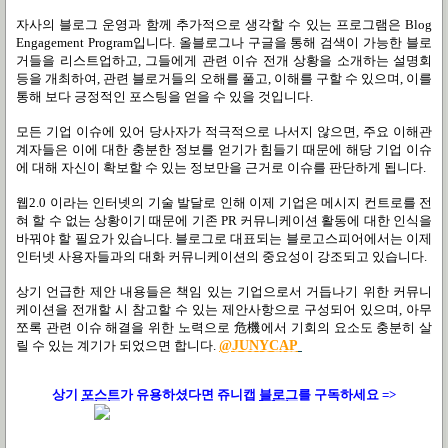
자사의 블로그 운영과 함께 추가적으로 생각할 수 있는 프로그램은 Blog
Engagement Program입니다. 올블로그나 구글을 통해 검색이 가능한 블로
거들을 리스트업하고, 그들에게 관련 이슈 전개 상황을 소개하는 설명회
등을 개최하여, 관련 블로거들의 오해를 풀고, 이해를 구할 수 있으며, 이를
통해 보다 긍정적인 포스팅을 얻을 수 있을 것입니다.
모든 기업 이슈에 있어 당사자가 적극적으로 나서지 않으면, 주요 이해관
계자들은 이에 대한 충분한 정보를 얻기가 힘들기 때문에 해당 기업 이슈
에 대해 자신이 확보할 수 있는 정보만을 근거로 이슈를 판단하게 됩니다.
웹2.0 이라는 인터넷의 기술 발달로 인해 이제 기업은 메시지 컨트로를 전
혀 할 수 없는 상황이기 때문에 기존 PR 커뮤니케이션 활동에 대한 인식을
바꿔야 할 필요가 있습니다. 블로그로 대표되는 블로고스피어에서는 이제
인터넷 사용자들과의 대화 커뮤니케이션의 중요성이 강조되고 있습니다.
상기 언급한 제안 내용들은 책임 있는 기업으로서 거듭나기 위한 커뮤니
케이션을 전개할 시 참고할 수 있는 제안사항으로 구성되어 있으며, 아무
쪼록 관련 이슈 해결을 위한 노력으로 危機에서 기회의 요소도 충분히 살
릴 수 있는 계기가 되었으면 합니다.
@JUNYCAP
상기
포스트
가
유용하셨다면 쥬니캡
블로그
를 구독하세요 =>