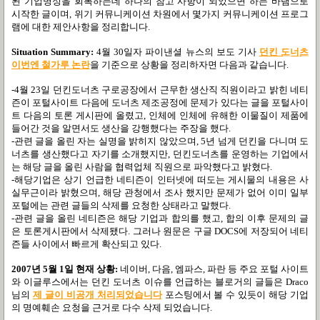
된 기업명성을 회복하는데 하나의 참고 사항이 되었으면 하는 바램으로
시작한 글이며, 위기 커뮤니케이션 차원에서 몇가지 커뮤니케이션 프로그
램에 대한 제안사항을 정리합니다.
Situation Summary:
4월 30일자 파이낸셜 뉴스의 보도 기사
던킨 도너츠
이번엔 철가루 논란
을 기준으로 상황을 정리하자면 다음과 같습니다.
-4월 23일 던킨도너츠 구로공장에서 근무한 생산직 직원이라고 밝힌 네티
즌이 포털사이트 다음에 도너츠 제조공정에 문제가 있다는 글을 포털사이
트 다음의 토론 게시판에 올렸고, 인체에
인체에 유해한 이물질이 제품에
들어간 것을 알면서도 생산을 강행했다는 주장을 했다.
-관련 글을 올린 자는 실명을 밝히지 않았으며, 5년 넘게 던킨을 다니며 도
너츠를 생산했다고 자기를 소개했지만, 던킨도너츠를 운영하는 기업에서
는 해당 글을 올린 사람을 협력업체 직원으로 파악했다고 밝혔다.
-해당기업은 상기 언급한 네티즌이 인터넷에 떠도는 게시물의 내용은 사
실무근이라 밝혔으며, 해당 관청에서 조사 했지만 문제가 없어 이미 일부
포털에는 관련 글들의 삭제를 요청한 상태라고 말했다.
-관련 글을 올린 네티즌은 해당 기업과 합의를 했고, 합의 이후 문제의 글
은 토론게시판에서 삭제됐다. 그러나 원문은 구글 DOCS에 저장되어 네티
즌들 사이에서 빠르게 확산되고 있다.
2007년 5월 1일 현재 상황:
네이버, 다음, 엠파스, 파란 등 주요 포털 사이트
와 이글루스에서는 던킨 도너츠 이슈를 언급하는 블로거의 글들은 Draco
님의
제 글이 비공개 처리되었습니다
포스팅에서 볼 수 있듯이 해당 기업
의 명예훼손 요청을 근거로 다수 삭제 되었습니다.