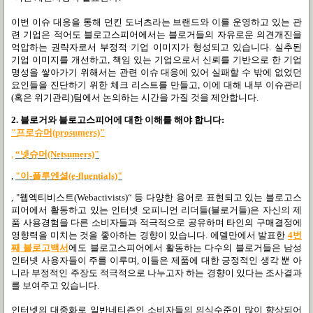
이번 이슈 대응을 통해 던킨 도너츠라는 브랜드와 이를 운영하고 있는 관
련 기업은 적어도 블로고스피어에서는 블로거들의 자유로운 의견개진을
억압하는 권략자로서 부정적 기업 이미지가 형성되고 있습니다. 실추된
기업 이미지를 개선하고, 책임 있는 기업으로서 신뢰를 기반으로 한 기업
명성을 쌓아가기 위해서는 관련 이슈 대응에 있어 실패할 수 밖에 없었던
요인들을 진단하기 위한 체크 리스트를 만들고, 이에 대해 내부 이슈관리
(혹은 위기관리)팀에서 논의하는 시간을 가질 것을 제안합니다.
2. 블로거와 블로고스피어에 대한 이해를 해야 합니다:
"프로슈머(prosumers)"
,
“넷슈머(Netsumers)"
,
"이-플루엔셜(e-fluentials)"
,
"웹엑티비스트(Webactivists)“ 등 다양한 용어로 표현되고 있는 블로고스
피어에서 활동하고 있는 인터넷 오피니언 리더들(블로거들)은 자신의 제
품 사용경험을 다른 소비자들과 적극적으로 공유하며 타인의 구매결정에
영향력을 미치는 것을 좋아하는 경향이 있습니다. 에델만에서 발표한
4번
째 블로고백서
에도 블로고스피어에서 활동하는 다수의 블로거들은 남성
인터넷 사용자들이 주를 이루며, 이들은 제품에 대한 긍정적인 생각 뿐 아
니라 부정적인 주장도 적극적으로 나누고자 하는 경향이 있다는 조사결과
를 보여주고 있습니다.
인터넷의 대중화로 일반네티즌인 소비자들의 의식수준이 많이 향상되어