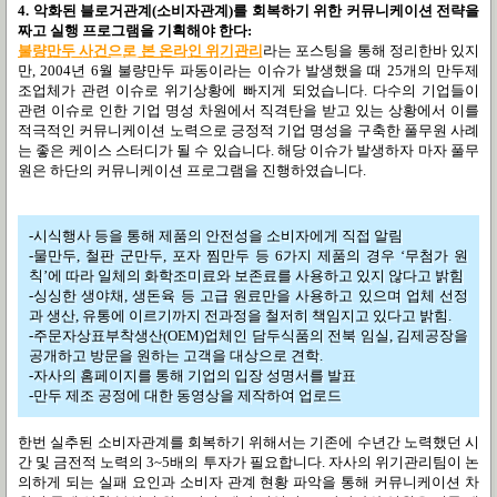
4. 악화된 블로거관계(소비자관계)를 회복하기 위한 커뮤니케이션 전략을
짜고 실행 프로그램을 기획해야 한다:
불량만두 사건으로 본 온라인 위기관리
라는 포스팅을 통해 정리한바 있지
만, 2004년 6월 불량만두 파동이라는 이슈가 발생했을 때 25개의 만두제
조업체가 관련 이슈로 위기상황에 빠지게 되었습니다. 다수의 기업들이
관련 이슈로 인한 기업 명성 차원에서 직격탄을 받고 있는 상황에서 이를
적극적인 커뮤니케이션 노력으로 긍정적 기업 명성을 구축한 풀무원 사례
는 좋은 케이스 스터디가 될 수 있습니다. 해당 이슈가 발생하자 마자 풀무
원은 하단의 커뮤니케이션 프로그램을 진행하였습니다.
-시식행사 등을 통해 제품의 안전성을 소비자에게 직접 알림
-물만두, 철판 군만두, 포자 찜만두 등 6가지 제품의 경우 ‘무첨가 원
칙’에 따라 일체의 화학조미료와 보존료를 사용하고 있지 않다고 밝힘
-싱싱한 생야채, 생돈육 등 고급 원료만을 사용하고 있으며 업체 선정
과 생산, 유통에 이르기까지 전과정을 철저히 책임지고 있다고 밝힘.
-주문자상표부착생산(OEM)업체인 담두식품의 전북 임실, 김제공장을
공개하고 방문을 원하는 고객을 대상으로 견학.
-자사의 홈페이지를 통해 기업의 입장 성명서를 발표
-만두 제조 공정에 대한 동영상을 제작하여 업로드
한번 실추된 소비자관계를 회복하기 위해서는 기존에 수년간 노력했던 시
간 및 금전적 노력의 3~5배의 투자가 필요합니다. 자사의 위기관리팀이 논
의하게 되는 실패 요인과 소비자 관계 현황 파악을 통해 커뮤니케이션 차