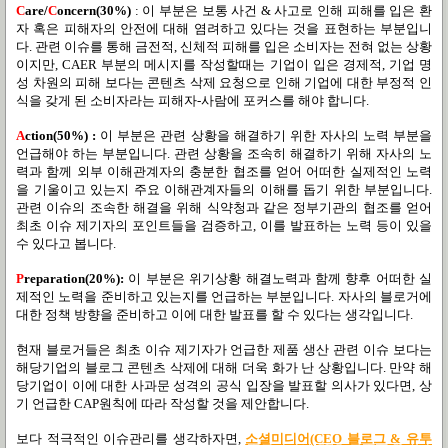
C
are/
C
oncern(30%)
: 이 부분은 보통 사건 & 사고로 인해 피해를 입은 환
자 혹은 피해자의 안전에 대해 염려하고 있다는 것을 표현하는 부분입니
다. 관련 이슈를 통해 금전적, 신체적 피해를 입은 소비자는 전혀 없는 상황
이지만, CAER 부분의 메시지를 작성할때는 기업이 입은 경제적, 기업 명
성 차원의 피해 보다는 콘텐츠 삭제 요청으로 인해 기업에 대한 부정적 인
식을 갖게 된 소비자라는 피해자-사람에 포커스를 해야 합니다.
A
ction(50%) :
이 부분은 관련 상황을 해결하기 위한 자사의 노력 부분을
언급해야 하는 부분입니다. 관련 상황을 조속히 해결하기 위해 자사의 노
력과 함께 외부 이해관계자의 충분한 협조를 얻어 어떠한 실제적인 노력
을 기울이고 있는지 주요 이해관계자들의 이해를 돕기 위한 부분입니다.
관련 이슈의 조속한 해결을 위해 식약청과 같은 정부기관의 협조를 얻어
최초 이슈 제기자의 포인트들을 검증하고, 이를 발표하는 노력 등이 있을
수 있다고 봅니다.
P
reparation(20%):
이 부분은 위기상황 해결노력과 함께 향후 어떠한 실
제적인 노력을 준비하고 있는지를 언급하는 부분입니다. 자사의 블로거에
대한 정책 방향을 준비하고 이에 대한 발표를 할 수 있다는 생각입니다.
현재 블로거들은 최초 이슈 제기자가 언급한 제품 생산 관련 이슈 보다는
해당기업의 블로그 콘텐츠 삭제에 대해 더욱 화가 난 상황입니다. 만약 해
당기업이 이에 대한 사과문 성격의 공식 입장을 발표할 의사가 있다면, 상
기 언급한 CAP원칙에 따라 작성할 것을 제안합니다.
보다 적극적인 이슈관리를 생각하자면,
소셜미디어(CEO 블로그 & 유투