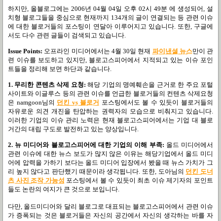
하지만, 올블로그에는 2006년 04월 04일 오후 02시 49분 에 생성되어, 설
치형 블로그들을 중심으로 현재까지 134개의 글이 연결되는 등 관련 이슈
에 대한 블로거들의 포스팅이 연달아 이루어지고 있습니다. 또한, 구글에
서도 다수 관련 글들이 검색되고 있습니다.
Issue Points:
오프라인 미디어에서는 4월 30일 현재
파이낸셜 뉴스
만이 관
련 이슈를 보도하고 있지만, 블로고스피어에서 지적되고 있는 이슈 포인
트들을 정리해 보면 하단과 같습니다.
1. 무리한 콘텐츠 삭제 요청:
해당 기업의 명예훼손을 근거로 한 주요 포털
사이트와 이글루스 등의 관련 이슈를 언급한 블로거들의 컨텐츠 삭제요청
은 namgoon님의
던킨 vs 블로거
포스팅에서도 볼 수 있듯이 블로거들의
자유로운 의견 개진을 탄압하는 권력자의 모습으로 비춰지고 있습니다.
이러한 기업의 이슈 관리 노력은 현재 블로고스피어에서는 기업 대 블로
거간의 대립 구도로 발전하고 있는 양상입니다.
2. 뉴 미디어와 블로고스피어에 대한 기업의 이해 부족:
올드 미디어에서
관련 이슈에 대한 뉴스 보도가 많지 않은 이유는 해당기업에서 올드 미디
어에 압력을 가하기 보다는 올드 미디어 입장에서 봤을 때 뉴스 가치가 그
리 높지 않다고 판단했기 때문이라 생각됩니다. 또한, 도아님의
던킨 도너
츠 사진 조작 가능성
포스팅에서 볼 수 있듯이 최초 이슈 제기자의 포인트
들도 논란의 여지가 큰 것으로 보입니다.
다만, 올드미디어와 달리 블로그로 대표되는 블로고스피어에서 관련 이슈
가 증폭되는 것은 블로거들은 자신의 공간에서 자신의 생각하는 바를 자