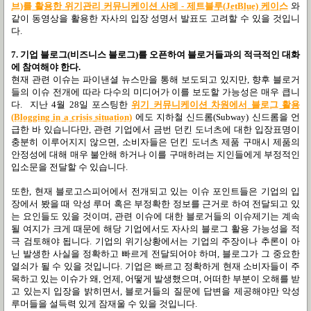
브)를 활용한 위기관리 커뮤니케이션 사례 - 제트블루(JetBlue) 케이스
와
같이 동영상을 활용한 자사의 입장 성명서 발표도 고려할 수 있을 것입니
다.
7. 기업 블로그(비즈니스 블로그)를 오픈하여 블로거들과의 적극적인 대화
에 참여해야 한다.
현재 관련 이슈는 파이낸셜 뉴스만을 통해 보도되고 있지만, 향후 블로거
들의 이슈 전개에 따라 다수의 미디어가 이를 보도할 가능성은 매우 큽니
다. 지난 4월 28일 포스팅한
위기 커뮤니케이션 차원에서 블로그 활용
(Blogging in a crisis situation)
에도 지하철 신드롬(Subway) 신드롬을 언
급한 바 있습니다만, 관련 기업에서 금번 던킨 도너츠에 대한 입장표명이
충분히 이루어지지 않으면, 소비자들은 던킨 도너츠 제품 구매시 제품의
안정성에 대해 매우 불안해 하거나 이를 구매하려는 지인들에게 부정적인
입소문을 전달할 수 있습니다.
또한, 현재 블로고스피어에서 전개되고 있는 이슈 포인트들은 기업의 입
장에서 봤을 때 악성 루머 혹은 부정확한 정보를 근거로 하여 전달되고 있
는 요인들도 있을 것이며, 관련 이슈에 대한 블로거들의 이슈제기는 계속
될 여지가 크게 때문에 해당 기업에서도 자사의 블로그 활용 가능성을 적
극 검토해야 됩니다. 기업의 위기상황에서는 기업의 주장이나 추론이 아
닌 발생한 사실을 정확하고 빠르게 전달되어야 하며, 블로그가 그 중요한
열쇠가 될 수 있을 것입니다. 기업은 빠르고 정확하게 현재 소비자들이 주
목하고 있는 이슈가 왜, 언제, 어떻게 발생했으며, 어떠한 부분이 오해를 받
고 있는지 입장을 밝히면서, 블로거들의 질문에 답변을 제공해야만 악성
루머들을 설득력 있게 잠재울 수 있을 것입니다.