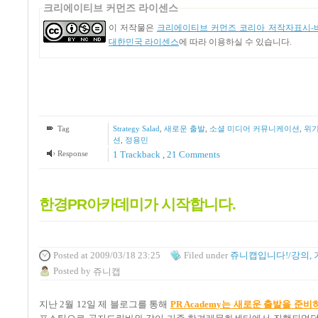
크리에이티브 커먼즈 라이센스
이 저작물은
크리에이티브 커먼즈 코리아 저작자표시-비
대한민국 라이센스
에 따라 이용하실 수 있습니다.
Tag
Strategy Salad
,
새로운 출발
,
소셜 미디어 커뮤니케이션
,
위기
션
,
정용민
Response
1
Trackback
,
21
Comments
한경PR아카데미가 시작합니다.
Posted
at 2009/03/18 23:25
Filed
under
쥬니캡입니다!/강의, 
Posted
by
쥬니캡
지난
2
월
12
일 제 블로그를 통해
PR Academy
는
새로운
출발을
준비