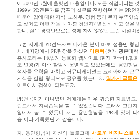
에
2003
년
5
월에 올렸던 내용입니다
.
모든 직업이라는 
1999
년
PR
전문가를 꿈꾸며 실무를 진행하던 저는
PR
전
때문에 업에 대한 지식
,
노하우
,
경험 등이 무지 부족했
고 싶어도 어떤 책을 봐야할 것인지
?
열심히 하고 싶은 
한데
,
실무 경험만으로는 성에 차지 않았던 그런 시절이
그런 저에게
PR
전도사로 다가온 분이 바로 정용민 형
시
,
네띠앙에서
PR
팀장을 하셨던
이종혁
(
현재 광운대학
홍사모라는
PR
업계 동호회 웹사이트
(
현재 한국
PR
협회
로 변경
)
가 아주 활발히 운영되고 있었는데요
.
용민형님
석사를 유학을 마치고 커뮤니케이션즈 코리아에서 근
지식을 칼럼 형식으로 공유를 했는데요
.
몇가지
글들은
이트에서 검색이 되는군요
.
PR
전공자가 아니였던 저에게는 매우 귀중한 자료였고
,
린트해서 지식습득을 할 수 있었습니다
.
그래서 그런지
일에서 볼 수 있듯이 저는 용민형님을
‘PR
에 있어 나
승
’
이라 기록했던 거 같습니다
.
자
,
용민형님이 자신의 블로그에
새로
운
비지니스를