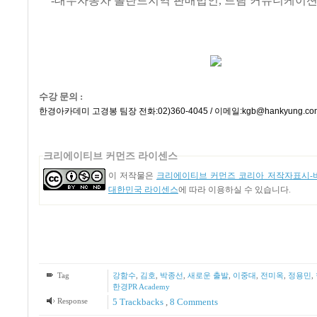
-대우자동차 폴란드지역 판매법인, 드림 커뮤니케이션
수강 문의 :
한경아카데미 고경봉 팀장 전화:02)360-4045 / 이메일:kgb@hankyung.co
크리에이티브 커먼즈 라이센스
이 저작물은
크리에이티브 커먼즈 코리아 저작자표시-비
대한민국 라이센스
에 따라 이용하실 수 있습니다.
Tag
강함수
,
김호
,
박종선
,
새로운 출발
,
이중대
,
전미옥
,
정용민
,
한경PR Academy
Response
5
Trackbacks
,
8
Comments