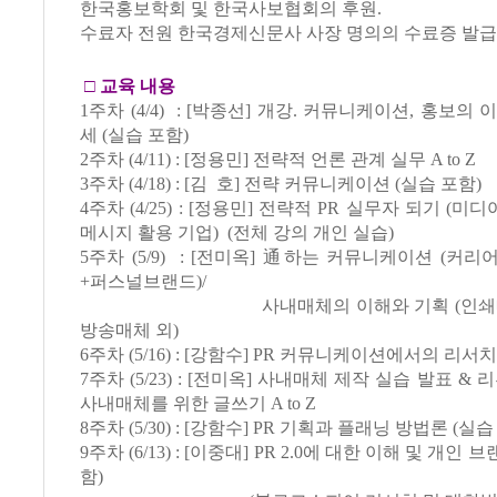
한국홍보학회 및 한국사보협회의 후원.
수료자 전원 한국경제신문사 사장 명의의 수료증 발급
□
교육 내용
1주차 (4/4) : [박종선] 개강. 커뮤니케이션, 홍보의
세 (실습 포함)
2주차 (4/11) : [정용민] 전략적 언론 관계 실무 A to Z
3주차 (4/18) : [김 호] 전략 커뮤니케이션 (실습 포함)
4주차 (4/25) : [정용민] 전략적 PR 실무자 되기 (미
메시지 활용 기업) (전체 강의 개인 실습)
5주차 (5/9) : [전미옥] 通하는 커뮤니케이션 (커
+퍼스널브랜드)/
사내매체의 이해와 기획 (인쇄매체,
방송매체 외)
6주차 (5/16) : [강함수] PR 커뮤니케이션에서의 리서치
7주차 (5/23) : [전미옥] 사내매체 제작 실습 발표 & 리
사내매체를 위한 글쓰기 A to Z
8주차 (5/30) : [강함수] PR 기획과 플래닝 방법론 (실습
9주차 (6/13) : [이중대] PR 2.0에 대한 이해 및 개인 브
함)