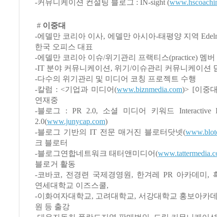
-커뮤니케이션 컨설팅 블로그 : IN-sight (
www.hscoachi
#
이중대
-에델만 코리아 이사, 에델만 아시아-태평양 지역 Edelman
한국 오피스 대표
-에델만 코리아 이슈/위기관리 프랙티스(practice) 멤버
-IT 분야 커뮤니케이션, 위기/이슈관리 커뮤니케이션 
-다수의 위기관리 및 미디어 코칭 프로젝트 수행
-칼럼 : <기업과 미디어(
www.biznmedia.com
)> [이중대
연재중
-블로그 : PR 2.0, 소셜 미디어 키워드 Interactive D
2.0(
www.junycap.com
)
-블로그 기반의 IT 전문 매거진 블로터닷넷(
www.blote
크 블로터
-블로그연합네트워크 태터앤미디어(
www.tattermedia.
블로거 활동
-코바코, 전경련 국제경영원, 한겨레 PR 아카데미,
연세대학교 이즈스쿨,
-이화여자대학교, 고려대학교, 서강대학교 홍보아카데
원 등 출강