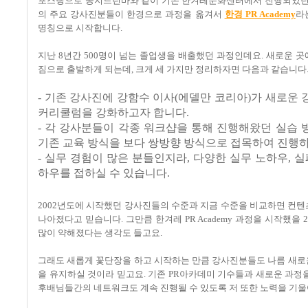
포스팅으로 공지드린바와 같이 기존 한겨레문화센터에서 진행되었
의 주요 강사진분들이 한경으로 과정을 옮겨서
한경 PR Academy
라
명칭으로 시작합니다
.
지난
8
년간
500
명이 넘는 졸업생을 배출했던 과정인데요
.
새로운 곳
짐으로 출발하게 되는데
, 크게 세
가지만 정리하자면 다음과 같습니다
- 기존 강사진에 강함수 이사
(
에델만 코리아
)
가 새로운 
커리쿨럼을 강화하고자 합니다
.
- 각 강사분들이 각종 워크샵을 통해 진행해왔던 실습
기존 교육 방식을 보다 쌍방향 방식으로 접목하여 진행
- 실무 경험이 많은 분들인지라, 다양한 실무 노하우, 실
하우를 접하실 수 있습니다.
2002년도에 시작했던 강사진들의 수준과 지금 수준을 비교하면 컨
나아졌다고 믿습니다. 그만큼 한겨레 PR Academy 과정을 시작했을 
많이 약해졌다는 생각도 들고요.
그래도 새롭게 꽃단장을 하고 시작하는 만큼 강사진분들도 나름 새로
을 유지하실 것이라 믿고요
.
기존
PR
아카데미 기수들과 새로운 과정을
후배님들간의 네트워크도 계속 진행될 수 있도록 저 또한 노력을 기