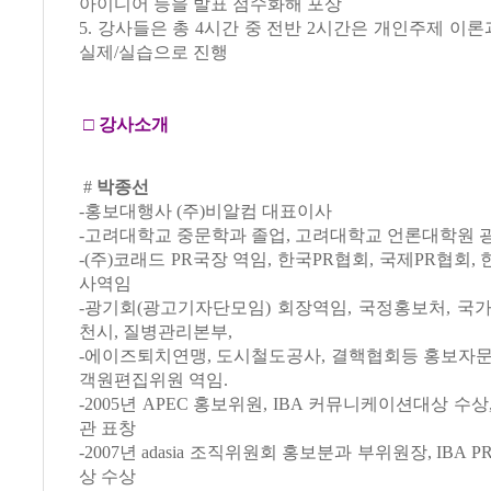
아이디어 등을 발표 점수화해 포상
5. 강사들은 총 4시간 중 전반 2시간은 개인주제 이론
실제/실습으로 진행
□
강사소개
#
박종선
-홍보대행사 (주)비알컴 대표이사
-고려대학교 중문학과 졸업, 고려대학교 언론대학원
-(주)코래드 PR국장 역임, 한국PR협회, 국제PR협회
사역임
-광기회(광고기자단모임) 회장역임, 국정홍보처, 국
천시, 질병관리본부,
-에이즈퇴치연맹, 도시철도공사, 결핵협회등 홍보자문
객원편집위원 역임.
-2005년 APEC 홍보위원, IBA 커뮤니케이션대상 수
관 표창
-2007년 adasia 조직위원회 홍보분과 부위원장, IBA 
상 수상