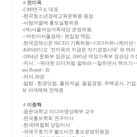
#
전미옥
-CMI연구소 대표
-한국청소년경제교육문화원 원장
-사랑의열매 홍보실행위원
-(재)서울여성가족재단 운영위원.
-<어린이서울경제> 편집장 역임.
-한국경제신문 HiCEO 기획위원/<CEO커뮤니케이션
-KBS라디오 ‘전미옥의 지금은 자기경영시대’ 외 여러
-2004년 문화부 장관상, 2005년 여성가족부 장관상 수
-저서 : <위대한 리더처럼 말하라><일하면서 책쓰기>
am Brand> 외
-저서 20권
-칼럼 : 한경닷컴, 출판저널, 품질경영, 주택공사, 기
보 10개매체 연재중
#
이종혁
-광운대학교 미디어영상학부 교수
-한국홍보학회 연구이사
-한국PR협회 상임이사
-국제구호기구 월드비전 홍보운영위원장