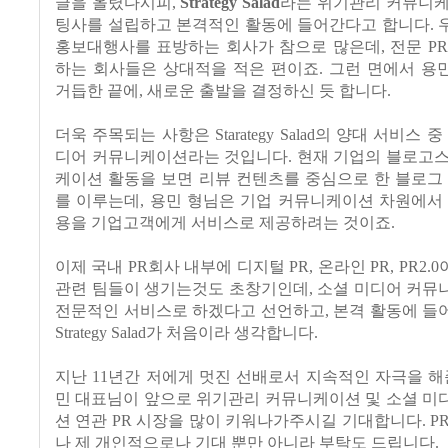
글을 올렸다시피
,
Strategy Salad
라는 위기관리 커뮤니케
팅사를 설립하고 본격적인 활동에 들어간다고 합니다
.
홍보대행사를 표방하는 회사가 참으로 많은데
,
전문
P
하는 회사들은 상대적을 적은 편이죠
.
그런 면에서 용
거듭한 끝에
,
새로운 출발을 결정하신 듯 합니다
.
더욱 주목되는 사항은
Starategy Salad
의 양대 서비스 중
디어 커뮤니케이션라는 것입니다
.
현재 기업의 블로고스
케이션 활동을 보면 리뷰 컨텐츠를 중심으로 한 블로그
를 이루는데
,
용민 형님은 기업 커뮤니케이션 차원에서 
용을 기업고객에게 서비스로 제공하려는 것이죠
.
이제 국내
PR
회사 내부에 디지털
PR,
온라인
PR, PR2.0
관련 팀들이 생기는것도 초창기인데
,
소셜 미디어 커뮤
전문적인 서비스로 하겠다고 선언하고
,
본격 활동에 들
Strategy Salad
가 처음이라 생각합니다
.
지난
11
년간 저에게 멋진 선배로서 지속적인 자극을 해
민 대표님이 앞으로 위기관리 커뮤니케이션 및 소셜 미
션 연관
PR
시장을 많이 키워나가주시길 기대합니다
. P
나 제 개인적으로나 기대 뿐만 아니라 부탁도 드립니다
.