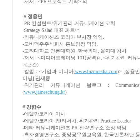
-저서 : <PR프로젝트 기획> 외
#
정용민
-PR 컨설턴트/위기관리 커뮤니케이션 코치
-Strategy Salad 대표 파트너
-커뮤니케이션즈 코리아 부사장 역임.
-오비맥주주식회사 홍보팀장 역임.
-고려대학교 언론대학원, 한국외대, 을지대 강사
-저서 : <미디어트레이닝 101(공역)>, <위기관리 
>(근간)
-칼럼 : <기업과 미디어(
www.biznmedia.com
)> [정용
이닝] 연재중
-위기관리 커뮤니케이션 블로그 : Communicatio
(
www.jameschung.kr
)
#
강함수
-에델만코리아 이사
-에델만코리아 PR리서치, 위기관리 Practice Leader
-메타 커뮤니케이션즈 PR 전략연구소 소장 역임
-흑자경영연구소, 중앙공무원교육원, 한국언론재단 등