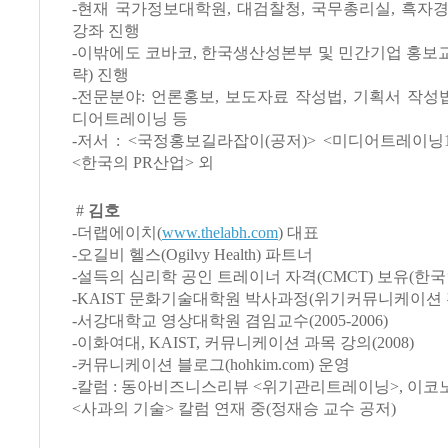
-현재 국가정보대학원, 대검찰청, 국무총리실, 흑자
강좌 진행
-이밖에도 코바코, 한국생산성본부 및 민간기업 홍보
략) 진행
-전문분야: 언론홍보, 보도자료 작성법, 기획서 작성법
디어트레이닝 등
-저서 : <국정홍보길라잡이(공저)> <미디어트레이닝10
<한국의 PR산업> 외
#
김호
-더랩에이치(
www.thelabh.com
) 대표
-오길비 헬스(Ogilvy Health) 파트너
-설득의 심리학 공인 트레이너 자격(CMCT) 보유(한국
-KAIST 문화기술대학원 박사과정(위기커뮤니케이션 
-서강대학교 영상대학원 겸임교수(2005-2006)
-이화여대, KAIST, 커뮤니케이션 과목 강의(2008)
-커뮤니케이션 블로그(hohkim.com) 운영
-칼럼 : 동아비즈니스리뷰 <위기관리트레이닝>, 이
<사과의 기술> 칼럼 연재 중(정재승 교수 공저)