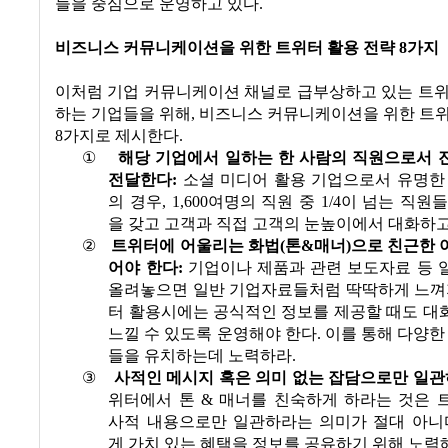
들을 중심으로 운영하고 있다
.
비즈니스 커뮤니케이션을 위한 트위터 활용 전략
8
가지
이처럼 기업 커뮤니케이션 채널로 급부상하고 있는 트위
하는 기업들을 위해
,
비즈니스 커뮤니케이션을 위한 트위
8
가지로 제시한다
.
①
해당 기업에서 일하는 한 사람의 직원으로서 
전달한다
:
소셜 미디어 활용 기업으로서 유명한
의 경우
, 1,600
여명의 직원 중
1/4
이 넘는 직원들
을 갖고 고객과 직접 고객의 눈높이에서 대화하
②
트위터에 어울리는 화법
(
톤
&
매너
)
으로 친근한 
어야 한다
:
기업이나 제품과 관련 보도자료 등 
올려놓으면 일반 기업자료들처럼 딱딱하게 느껴
터 활용시에는 공식적인 정보를 제공할 때도 대
느낄 수 있도록 운영해야 한다
.
이를 통해 다양한
들을 유치하는데 노력하라
.
③
사적인 메시지 혹은 의미 없는 잡담으로만 일
위터에서 톤
&
매너를 친숙하게 하라는 것은 
사적 내용으로만 일관하라는 의미가 절대 아니
게 가치 있는 혜택을 정보를 공유하기 위해 노력