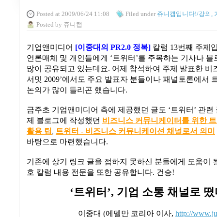
Posted
at 2009/06/24 11:08
Filed
under
쥬니캡입니다!/강의, 
Posted
by
쥬니캡
기업앤미디어
[
이중대의
PR2.0
정복
]
칼럼
13
번째 주제
언론매체 및 개인들에게
‘
트위터
’
를 주목하는 기사나 블
많이 공유되고 있는데요
.
어제 참석하여 주제 발표한 
서밋
2009’
에서도 주요 발표자 분들이나 패널토론에서 
논의가 많이 들리곤 했습니다
.
금주초 기업앤미디어 측에 제공했던 글도
‘
트위터
’
관련
제 블로그에 작성했던
비즈니스
커뮤니케이터를
위한
트
활용
팁
,
트위터 -
비즈니스
커뮤니케이션
채널로서
의미
바탕으로 마련했습니다
.
기존에 상기 링크 글을 접하지 못하신 분들에게 도움이 될
호 칼럼 내용 전문을 또한 공유합니다
.
건승
!
‘
트위터
’,
기업 소통 채널로 떴
이중대
(
에델만 코리아 이사
,
http://www.j