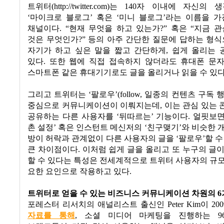
트위터
(http://twitter.com)
는
140
자 이내에 자신의 생
‘
마이크로 블로그
’
혹은
‘
미니 블로그
’
라는 이름을 가
채널이다
. “
현재 무엇을 하고 있는가
?”
혹은
“
지금 관
것은 무엇인가
?”
등의 아주 간단한 질문에 답하는 형
자기가 하고 싶은 말을 짧고 간단하게
,
쉽게 올리는 
있다
.
또한 웹에 직접 접속하지 않더라도
휴대폰 문
스마트폰 같은 휴대기기로도 글을 올리거나 읽을 수 있
그리고 트위터는
‘
팔로우
’(follow,
일종의 컨텐츠 구독 
중심으로 커뮤니케이션이 이뤄지는데
,
이는 관심 있는
공유하는 다른 사용자를
‘
뒤따르는
’
기능이다
.
얼핏보
촌 설정
’
혹은 인스턴트 메신저의
‘
친구맺기
’
와 비슷한 
방이 허락과 관계없이 다른 사용자의 글을
‘
팔로우
’
할 수
큰 차이점이다
.
이처럼 쉽게 글을 올리고 또 누구의 글
할 수 있다는 특성은 전세계적으로 트위터 사용자의 규
요한 요인으로 작용하고 있다
.
트위터로 얻을 수 있는 비즈니스 커뮤니케이션 차원의
6
포레스터 리서치의 애널리스트 출신인
Peter Kim
이
200
자료를 통해
,
소셜 미디어 마케팅을 진행하는
96