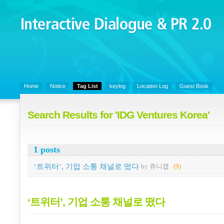
Interactive Dialogue &
PR 2.0
Juny's Blog is open for sharing personal experience and knowledge on k
Organizational Communicaitons, Soft Skills, Social Media
Home
Notice
Tag List
keylog
Location Log
Guest Book
Search Results for 'IDG Ventures Korea'
1 posts
‘트위터’, 기업 소통 채널로 떴다
by 쥬니캡
(9)
‘트위터’, 기업 소통 채널로 떴다