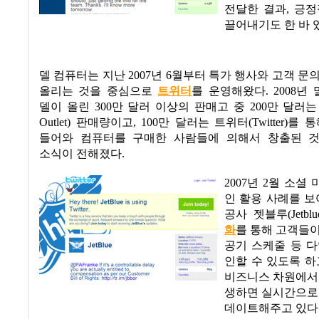
전달한 결과
,
긍정
끌어내기도 한 바 
델 컴퓨터는 지난
2007
년
6
월부터 특가 행사와 고객 문
올리는 것을 중심으로
트위터
를 운영해왔다
. 2008
년 
델이 올린
300
만 달러 이상의 판매고 중
200
만 달러는
Outlet)
판매량이고
, 100
만 달러는 트위터
(Twitter)
를 통
들어와 컴퓨터를 구매한 사람들에 의해서 창출된 
소식이 전해졌다
.
2007
년
2
월 소셜 
인 활용 사례를 보
공사 젯블루
(Jetblu
화
를 통해 고객들
공기 스케줄 등 
인할 수 있도록 하
비즈니스 차원에서
생하면 실시간으로
데이트해주고 있다