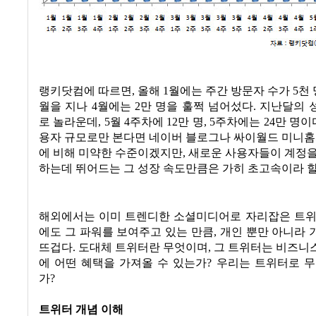
랭키닷컴에 따르면
,
올해
1
월에는 주간 방문자 수가
5
천
월을 지나
4
월에는
2
만 명을 훌쩍 넘어섰다
.
지난달의 
로 놀라운데
, 5
월
4
주차에
12
만 명
, 5
주차에는
24
만 명이
용자 규모로만 본다면 네이버 블로그나 싸이월드 미니홈
에 비해 미약한 수준이겠지만
,
새로운 사용자들이 계정을
하는데 뛰어드는 그 성장 속도만큼은 가히 초고속이라 할
해외에서는 이미 트렌디한 소셜미디어로 자리잡은 트위
에도 그 파워를 보여주고 있는 만큼
,
개인 뿐만 아니라 
뜨겁다
.
도대체 트위터란 무엇이며
,
그 트위터는 비즈니
에 어떤 혜택을 가져올 수 있는가
?
우리는 트위터로 무
가
?
트위터 개념 이해