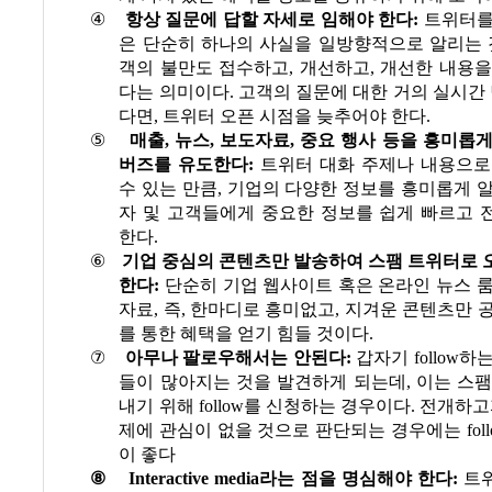
④
항상 질문에 답할 자세로 임해야 한다
:
트위터를
은 단순히 하나의 사실을 일방향적으로 알리는
객의 불만도 접수하고
,
개선하고
,
개선한 내용을
다는 의미이다
.
고객의 질문에 대한 거의 실시간 
다면
,
트위터 오픈 시점을 늦추어야 한다
.
⑤
매출
,
뉴스
,
보도자료
,
중요 행사 등을 흥미롭게
버즈를 유도한다
:
트위터 대화 주제나 내용으로
수 있는 만큼
,
기업의 다양한 정보를 흥미롭게 알
자 및 고객들에게 중요한 정보를 쉽게 빠르고 
한다
.
⑥
기업 중심의 콘텐츠만 발송하여 스팸 트위터로 
한다
:
단순히 기업 웹사이트 혹은 온라인 뉴스 
자료
,
즉
,
한마디로 흥미없고
,
지겨운 콘텐츠만 
를 통한 혜택을 얻기 힘들 것이다
.
⑦
아무나 팔로우해서는 안된다
:
갑자기
follow
하는
들이 많아지는 것을 발견하게 되는데
,
이는 스팸
내기 위해
follow
를 신청하는 경우이다
.
전개하고
제에 관심이 없을 것으로 판단되는 경우에는
fol
이 좋다
⑧
Interactive media
라는 점을 명심해야 한다
:
트