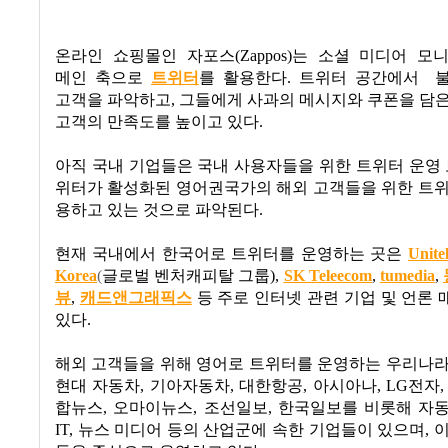
온라인 쇼핑몰인 자포스
(Zappos)
는 소셜 미디어 모
메인 축으로
트위터
를 활용한다
.
트위터 공간에서
고객을 파악하고
,
그들에게 사과의 메시지와 쿠폰을 담은
고객의 만족도를 높이고 있다
.
아직 국내 기업들은 국내 사용자들을 위한 트위터 운영
위터가 활성화된 영어권국가의 해외 고객들을 위한 트위
용하고 있는 것으로 파악된다
.
현재 국내에서 한국어로 트위터를 운영하는 곳은
Unite
Korea
(
글로벌 벤처캐피탈 그룹
),
SK Teleecom
,
tumedia
,
뷰
,
캐드앤그래픽스
등 주로 인터넷 관련 기업 및 언론
있다
.
해외 고객들을 위해 영어로 트위터를 운영하는 우리나라
현대 자동차
,
기아자동차
,
대한항공
,
아시아나
, LG
전자
합뉴스
,
오마이뉴스
,
조선일보
,
한국일보를 비롯해 자
IT,
뉴스 미디어 등의 산업군에 속한 기업들이 있으며
,
이