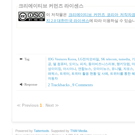
크리에이티브 커먼즈 라이센스
이 저작물은
크리에이티브 커먼즈 코리아 저작자표
지 2.0 대한민국 라이센스
에 따라 이용하실 수 있습니
Tag
IDG Ventures Korea
,
LG전자모바일
,
SK telecom
,
tumedia
,
기
공
,
델 컴퓨터
,
도미노 피자
,
동아비즈니스리뷰
,
랭키닷컴
,
마
성이미징
,
아시아나
,
연합뉴스
,
오마이뉴스
,
유니텔
,
자포스
,
래픽스
,
트위터
,
트위터 활용 현황 및 사례
,
트위터를 통한 
자동차
Response
2
Trackbacks
,
9
Comments
≪
Previous
1
:
Next
≫
Powered by
Tattertools
. Suppoted by
TNM Media
.