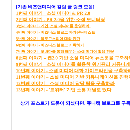
[기존 비즈앤미디어 칼럼 글 링크 모음]
1
번째
이야기 -
소셜
미디어 & PR 2.0
2
번째
이야기 - PR 2.0
을
위한
소셜
모니터링
3
번재
이야기 -
기업,
소셜
미디어를
운영하라!
4
번째
이야기 -
비즈니스
블로그
자가진단테스트
5
번째
이야기 -
블로고스피어
대화
진단
6
번째
이야기
-
비즈니스
블로그
기획하기
7
번째
이야기 -
오바마를
통해
배우는
소셜
미디어
활용
전략
8
번
째
이
야기
–
웹2.0
기
반
소
셜
미
디어
뉴
스
룸
을
구
축
하
9번째 이야기 - 소셜 미디어를 활용한 위기관리 커뮤니
10번째 이야기 - 소셜 미디어 대화 가이드라인을 구축하
11
번
째
이
야기
–
소
셜
미
디어
기
반
커
뮤
니
케
이
션
을
진
행
12
번
째
이
야기
–
소
셜
미
디어
담
당
팀
을
구
축
하라
13번째 이야기 - '트위터' 기업 소통 채널로 떴다
상기 포스트가 도움이 되셨다면, 쥬니캡 블로그를
구독