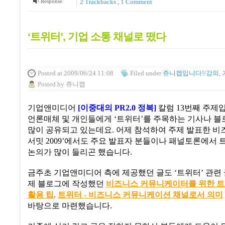
Response
2
Trackbacks
,
1
Comment
‘트위터’, 기업 소통 채널로 떴다
Posted
at 2009/06/24 11:08
Filed
under
쥬니캡입니다!/강의, 
Posted
by
쥬니캡
기업앤미디어
[
이중대의
PR2.0
정복
]
칼럼
13
번째 주제
언론매체 및 개인들에게
‘
트위터
’
를 주목하는 기사나 블
많이 공유되고 있는데요
.
어제 참석하여 주제 발표한 
서밋
2009’
에서도 주요 발표자 분들이나 패널토론에서 
논의가 많이 들리곤 했습니다
.
금주초 기업앤미디어 측에 제공했던 글도
‘
트위터
’
관련
제 블로그에 작성했던
비즈니스
커뮤니케이터를
위한
트
활용
팁
,
트위터 -
비즈니스
커뮤니케이션
채널로서
의미
바탕으로 마련했습니다
.