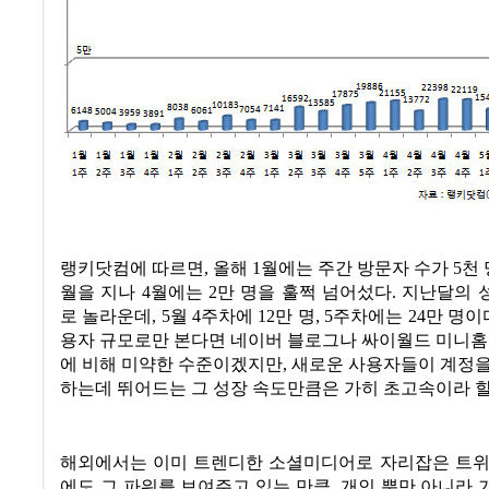
랭키닷컴에 따르면
,
올해
1
월에는 주간 방문자 수가
5
천
월을 지나
4
월에는
2
만 명을 훌쩍 넘어섰다
.
지난달의 
로 놀라운데
, 5
월
4
주차에
12
만 명
, 5
주차에는
24
만 명이
용자 규모로만 본다면 네이버 블로그나 싸이월드 미니홈
에 비해 미약한 수준이겠지만
,
새로운 사용자들이 계정을
하는데 뛰어드는 그 성장 속도만큼은 가히 초고속이라 할
해외에서는 이미 트렌디한 소셜미디어로 자리잡은 트위
에도 그 파워를 보여주고 있는 만큼
,
개인 뿐만 아니라 