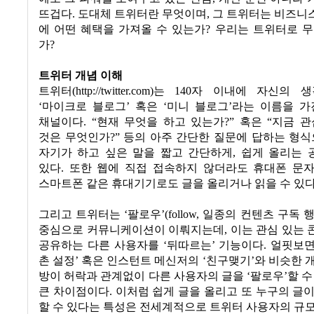
뜨겁다
.
도대체 트위터란 무엇이며
,
그 트위터는 비즈니
에 어떤 혜택을 가져올 수 있는가
?
우리는 트위터로 무
가
?
트위터 개념 이해
트위터
(http://twitter.com)
는
140
자 이내에 자신의 생
‘
마이크로 블로그
’
혹은
‘
미니 블로그
’
라는 이름을 가
채널이다
. “
현재 무엇을 하고 있는가
?”
혹은
“
지금 관
것은 무엇인가
?”
등의 아주 간단한 질문에 답하는 형
자기가 하고 싶은 말을 짧고 간단하게
,
쉽게 올리는 
있다
.
또한 웹에 직접 접속하지 않더라도
휴대폰 문
스마트폰 같은 휴대기기로도 글을 올리거나 읽을 수 있
그리고 트위터는
‘
팔로우
’(follow,
일종의 컨텐츠 구독 
중심으로 커뮤니케이션이 이뤄지는데
,
이는 관심 있는
공유하는 다른 사용자를
‘
뒤따르는
’
기능이다
.
얼핏보
촌 설정
’
혹은 인스턴트 메신저의
‘
친구맺기
’
와 비슷한 
방이 허락과 관계없이 다른 사용자의 글을
‘
팔로우
’
할 수
큰 차이점이다
.
이처럼 쉽게 글을 올리고 또 누구의 글
할 수 있다는 특성은 전세계적으로 트위터 사용자의 규