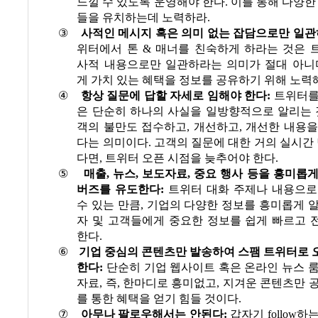
느낄 수 있도록 운영해야 한다
.
이를 통해 다양한
들을 유치하는데 노력하라
.
③
사적인 메시지 혹은 의미 없는 잡담으로만 일
위터에서 톤
&
매너를 친숙하게 하라는 것은 
사적 내용으로만 일관하라는 의미가 절대 아니
게 가치 있는 혜택을 정보를 공유하기 위해 노력
④
항상 질문에 답할 자세로 임해야 한다
:
트위터를
은 단순히 하나의 사실을 일방향적으로 알리는
객의 불만도 접수하고
,
개선하고
,
개선한 내용을
다는 의미이다
.
고객의 질문에 대한 거의 실시간 
다면
,
트위터 오픈 시점을 늦추어야 한다
.
⑤
매출
,
뉴스
,
보도자료
,
중요 행사 등을 흥미롭게
버즈를 유도한다
:
트위터 대화 주제나 내용으로
수 있는 만큼
,
기업의 다양한 정보를 흥미롭게 알
자 및 고객들에게 중요한 정보를 쉽게 빠르고 
한다
.
⑥
기업 중심의 콘텐츠만 발송하여 스팸 트위터로 
한다
:
단순히 기업 웹사이트 혹은 온라인 뉴스 
자료
,
즉
,
한마디로 흥미없고
,
지겨운 콘텐츠만 
를 통한 혜택을 얻기 힘들 것이다
.
⑦
아무나 팔로우해서는 안된다
:
갑자기
follow
하는