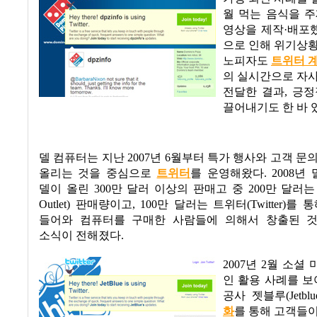
월 먹는 음식을 
영상을 제작·배포
으로 인해 위기상
노피자도
트위터 
의 실시간으로 자
전달한 결과
,
긍정
끌어내기도 한 바 
델 컴퓨터는 지난
2007
년
6
월부터 특가 행사와 고객 문
올리는 것을 중심으로
트위터
를 운영해왔다
. 2008
년 
델이 올린
300
만 달러 이상의 판매고 중
200
만 달러는
Outlet)
판매량이고
, 100
만 달러는 트위터
(Twitter)
를 통
들어와 컴퓨터를 구매한 사람들에 의해서 창출된 
소식이 전해졌다
.
2007
년
2
월 소셜 
인 활용 사례를 보
공사 젯블루
(Jetblu
화
를 통해 고객들