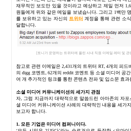
재무적인 보도만 있을 것이라고 예상하고 제일 먼저
1,6
원들에게 위와 같은 메일을 보냈습니다
.
그리고
1
백만 
를 보유하고 있는 자신의
트위터
계정을 통해 관련 소식
달합니다
.
[토니가 운영하는 트위터에 올린 사내 직원 이메일 레터 및 관
참고로 관련 이메일은
2,431
개의 트위터
RT, 4
개의 피드
의
digg
코멘트
, 62
개의
reddit
코멘트 등 소셜 미디어 공간
여 개 추가적인 링크를 통한 콘텐츠 전파 및 입소문 효
소셜 미디어 커뮤니케이션의 세가지 관점
자
,
그럼 지금까지 대략적으로 말씀드린 아마존의 자포스
셜 미디어 커뮤니케이션 사례의 대략적인 내용을 세가지
보고자 합니다
.
1.
모든 기업은 미디어 컴퍼니이다
.
‘
모든 시민은 기자다
’
라는 슬로건으로 등장한
<
오마이