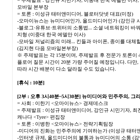
= 주제발표 : 강인규 시민기자, 이중대 한국 에델만 이사
모바일 본부장
= 토론 : 이성규 태터앤미디어, 블로터닷넷 대표(미정)
-오마이뉴스는 뉴미디어인가, 올드미디어인가 (강인규 
-블로그·유튜브·트위터의 소통법... 소셜 네트워킹이 바
지형 (이중대 한국 에델만 이사)
-모바일 저널리즘의 미래... 킨들과 아이폰, 종이를 대체
(김지현 다음 모바일본부장)
※ 주제발표는 각 15분이며, 주제발표 후 전문가 토론이 40
플로어 질문 시간이 20분 가량 주어질 예정입니다. 다만,
따라 시간 배분이 다소 달라질 수도 있습니다.
[휴식 : 10분]
[2부 : 오후 3시40분~5시30분] 뉴미디어와 민주주의, 
= 사회 : 이한기 <오마이뉴스> 경제데스크
= 주제발표 : 이성규 태터앤미디어, 강인규 시민기자, 최
캐나다 <Tyee> 편집장
= 토론 : 이병한 <오마이뉴스> 전략기획팀장
-미디어의 진화는 민주주의에 기여하는가 (이성규 태터
-인터넷 규제, 올드미디어의 불통과 뉴미디어의 소통 (