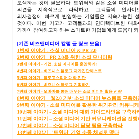
모색하는 것이 필요하다
.
트위터와 같은 소셜 미디어를
의견을 지속적으로 파악하고
,
고객들의 인사이
의사결정에 빠르게 반영하는 기업들은 지속가능한 
것이다
.
이번 기고가 고객들과의 인터랙티브한 대화
가까이 참여하고자 하는 스마트한 기업들에게 도움이 
[기존 비즈앤미디어 칼럼 글 링크 모음]
1
번째
이야기 -
소셜
미디어 & PR 2.0
2
번째
이야기 - PR 2.0
을
위한
소셜
모니터링
3
번재
이야기 -
기업,
소셜
미디어를
운영하라!
4
번째
이야기 -
비즈니스
블로그
자가진단테스트
5
번째
이야기 -
블로고스피어
대화
진단
6
번째
이야기
-
비즈니스
블로그
기획하기
7
번째
이야기 -
오바마를
통해
배우는
소셜
미디어
활용
전략
8
번
째
이
야기
–
웹2.0
기
반
소
셜
미
디어
뉴
스
룸
을
구
축
하
9번째 이야기 - 소셜 미디어를 활용한 위기관리 커뮤니
10번째 이야기 - 소셜 미디어 대화 가이드라인을 구축하
11
번
째
이
야기
–
소
셜
미
디어
기
반
커
뮤
니
케
이
션
을
진
행
12
번
째
이
야기
–
소
셜
미
디어
담
당
팀
을
구
축
하라
13번째 이야기 - '트위터' 기업 소통 채널로 떴다