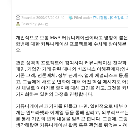
Posted
at 2009/07/29 08:49
Filed
under
쥬니캡입니다!/강의, 
Posted
by
쥬니캡
개인적으로 보통
M&A
커뮤니케이션이라고 명칭이 붙은 
합병에 대한 커뮤니케이션 프로젝트에 수차례 참여해본
요.
관련 성격의 프로젝트에 참여하여 커뮤니케이션 전략과
때면
,
기업간 거래 관련 대내외 비즈니스 이해관계자
(
양
기존 고객
,
언론매체
,
정부 관계자
,
업계 애널리스트 등
)
고
,
그들에게 새로운 변화에 대해 어떤 핵심 메시지로 
션 채널로 이야기를 할지에 대해 고민을 하고
,
그것을 커
키지화하는 일련의 과정을 진행합니다.
커뮤니케이션 패키지를 만들고 나면, 일반적으로 내부
게는 인트라넷과 이메일 등을 통해 알리고
,
외부적으로는
를 통해 기업의 변화 내용을 알리곤 합니다
.
그런데
, 그
생각해왔던 커뮤니케이션 활동 혹은 관점을 뒤엎는 사례