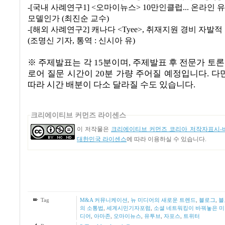
-[국내 사례연구1] <오마이뉴스> 10만인클럽... 온라인
모델인가 (최진순 교수)
-[해외 사례연구2] 캐나다 <Tyee>, 취재지원 경비 자발
(조명신 기자, 통역 : 신시아 유)
※ 주제발표는 각 15분이며, 주제발표 후 전문가 토론이 
로어 질문 시간이 20분 가량 주어질 예정입니다. 다
따라 시간 배분이 다소 달라질 수도 있습니다.
크리에이티브 커먼즈 라이센스
이 저작물은
크리에이티브 커먼즈 코리아 저작자표시-비
대한민국 라이센스
에 따라 이용하실 수 있습니다.
Tag
M&A 커뮤니케이션
,
뉴 미디어의 새로운 트렌드
,
블로그
,
블
의 소통법
,
세계시민기자포럼
,
소셜 네트워킹이 바꿔놓은 미
디어
,
아마존
,
오마이뉴스
,
유투브
,
자포스
,
트위터