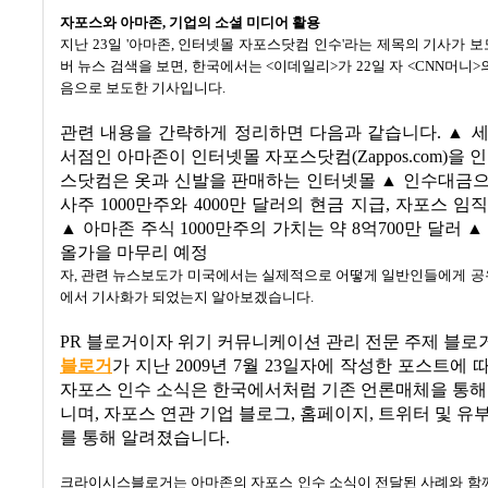
자포스와 아마존
,
기업의 소셜 미디어 활용
지난
23
일
'
아마존
,
인터넷몰 자포스닷컴 인수
'
라는 제목의 기사가 
버 뉴스 검색을 보면
,
한국에서는
<
이데일리
>
가
22
일 자
<CNN
머니
>
음으로 보도한 기사입니다
.
관련 내용을 간략하게 정리하면 다음과 같습니다
. ▲
세
서점인 아마존이 인터넷몰 자포스닷컴
(Zappos.com)
을 
스닷컴은 옷과 신발을 판매하는 인터넷몰
▲
인수대금으
사주
1000
만주와
4000
만 달러의 현금 지급
,
자포스 임직
▲
아마존 주식
1000
만주의 가치는 약
8
억
700
만 달러
올가을 마무리 예정
자
,
관련 뉴스보도가 미국에서는 실제적으로 어떻게 일반인들에게 
에서 기사화가 되었는지 알아보겠습니다
.
PR
블로거이자 위기 커뮤니케이션 관리 전문 주제 블로
블로거
가 지난
2009
년
7
월
23
일자에 작성한 포스트에 
자포스 인수 소식은 한국에서처럼 기존 언론매체을 통해
니며
,
자포스 연관 기업 블로그
,
홈페이지
,
트위터 및 유
를 통해 알려졌습니다
.
크라이시스블로거는 아마존의 자포스 인수 소식이 전달된 사례와 함