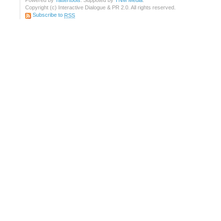
Powered by
Tattertools
. Suppoted by
TNM Media
.
Copyright (c) Interactive Dialogue & PR 2.0. All rights reserved.
Subscribe to
RSS