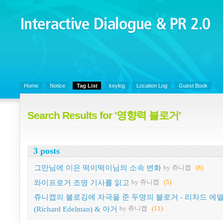
Interactive Dialogue &
PR 2.0
Juny's Blog is open for sharing personal experience and knowledge on k
Organizational Communicaitons, Soft Skills, Social Media
Home
Notice
Tag List
keylog
Location Log
Guest Book
Search Results for '영향력 블로거'
3 posts
그만님에 이은 떡이떡이님의 소속 변화
by 쥬니캡
(8)
와이프로거 조명 기사를 읽고
by 쥬니캡
(5)
쥬니캡의 블로깅에 자극을 준 두명의 블로거 - 리차드 에
(Richard Edelman) & 아거
by 쥬니캡
(11)