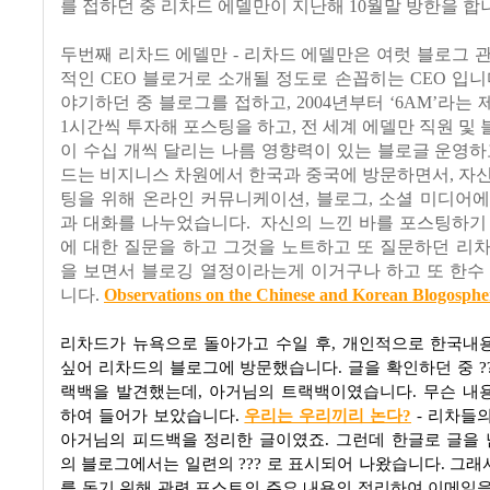
를 접하던 중 리차드 에델만이 지난해 10월말 방한을 합
두번째 리차드 에델만 - 리차드 에델만은 여럿 블로그 
적인 CEO 블로거로 소개될 정도로 손꼽히는 CEO 입니
야기하던 중 블로그를 접하고, 2004년부터 ‘6AM’라는 
1시간씩 투자해 포스팅을 하고, 전 세계 에델만 직원 및
이 수십 개씩 달리는 나름 영향력이 있는 블로글 운영하
드는 비지니스 차원에서 한국과 중국에 방문하면서, 자
팅을 위해 온라인 커뮤니케이션, 블로그, 소셜 미디어
과 대화를 나누었습니다. 자신의 느낀 바를 포스팅하기
에 대한 질문을 하고 그것을 노트하고 또 질문하던 리
을 보면서 블로깅 열정이라는게 이거구나 하고 또 한수
니다.
Observations on the Chinese and Korean Blogosphe
리차드가 뉴욕으로 돌아가고 수일 후, 개인적으로 한국내
싶어 리차드의 블로그에 방문했습니다. 글을 확인하던 중 ??
랙백을 발견했는데, 아거님의 트랙백이였습니다. 무슨 내
하여 들어가 보았습니다.
우리는 우리끼리 논다?
- 리차들의
아거님의 피드백을 정리한 글이였죠. 그런데 한글로 글을
의 블로그에서는 일련의 ??? 로 표시되어 나왔습니다. 그래
를 돕기 위해 관련 포스트의 주요 내용의 정리하여 이메일을