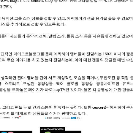
pNOW, mapTV, one, concert, shop
등
8
가지 카테고리를 접할 수 있다
.
그중에서 
자 한다
.
 뮤지션 그룹 소개 정보를 접할 수 있고
,
에픽하이의 샘플 음악을 들을 수 있으며
사진을 추가적으로 접할 수 있도록 했다
.
자들이 자신들의 음악적 견해
,
앨범 소개
,
활동 소식 등을 자유롭게 전하고 있으
대표적인 마이크로블로그를 통해 에픽하이 멤버들이 전달하는
160
자 이내의 짦
으며 무슨 이야기를 하고 있는지 전달하는데
,
이에 대한 팬들의 댓글은 매번 수
 생각하면 된다
.
멤버들 간에 서로 개성적인 모습을 찍거나
,
무한도전 등 직접 
인 스토리로 구성된 동영상을 찍어 글로벌 동영상 공유사이트인 유투
동영상을 모아놓은 페이지가 바로
mapTV
인 것이다
.
물론 각 동영상에 대한 팬들
들
,
그리고 팬들 서로 간의 소통이 이뤄지는 곳이다
.
또한
concert
는 에픽하이 콘
에픽하이를 매개로 한 상품들을 직거래 판매하고 있다
.