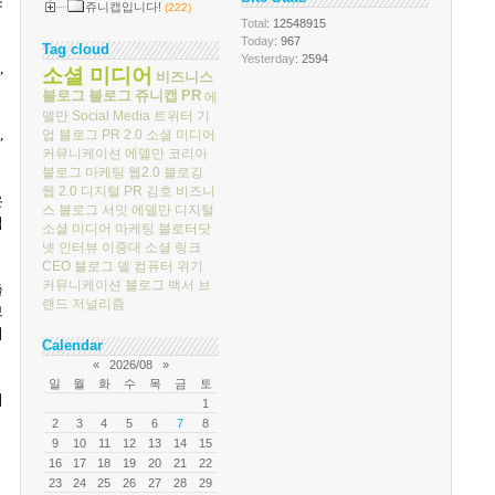
소
쥬니캡입니다!
(222)
Total
: 12548915
Today
: 967
Tag cloud
Yesterday
: 2594
,
소셜 미디어
비즈니스
블로그
블로그
쥬니캡
PR
에
델만
Social Media
트위터
기
업 블로그
PR 2.0
소셜 미디어
며
,
커뮤니케이션
에델만 코리아
블로그 마케팅
웹2.0
블로깅
웹 2.0
디지털 PR
김호
비즈니
은
스 블로그 서밋
에델만 디지털
십
소셜 미디어 마케팅
블로터닷
넷
인터뷰
이중대
소셜 링크
CEO 블로그
델 컴퓨터
위기
커뮤니케이션
블로그 백서
브
출
랜드 저널리즘
브
의
Calendar
«
2026/08
»
일
월
화
수
목
금
토
서
1
2
3
4
5
6
7
8
9
10
11
12
13
14
15
16
17
18
19
20
21
22
23
24
25
26
27
28
29