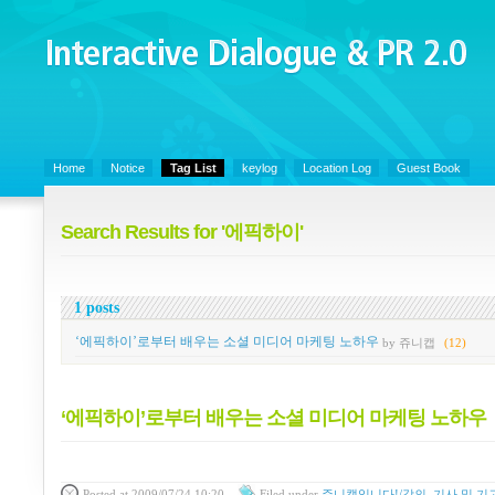
Interactive Dialogue &
PR 2.0
Juny's Blog is open for sharing personal experience and knowledge on ke
Home
Notice
Tag List
keylog
Location Log
Guest Book
Search Results for '에픽하이'
1 posts
‘에픽하이’로부터 배우는 소셜 미디어 마케팅 노하우
by 쥬니캡
(12)
‘에픽하이’로부터 배우는 소셜 미디어 마케팅 노하우
Posted
at 2009/07/24 10:20
Filed
under
쥬니캡입니다!/강의, 기사 및 기