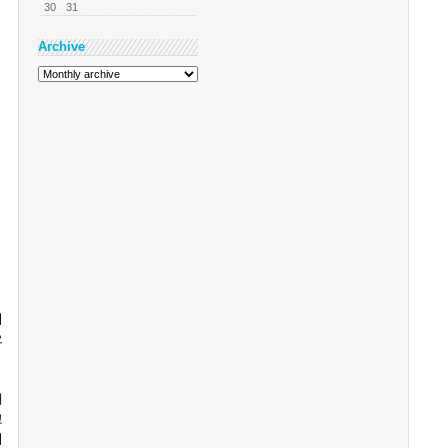
30
31
Archive
커
으
내
고
리