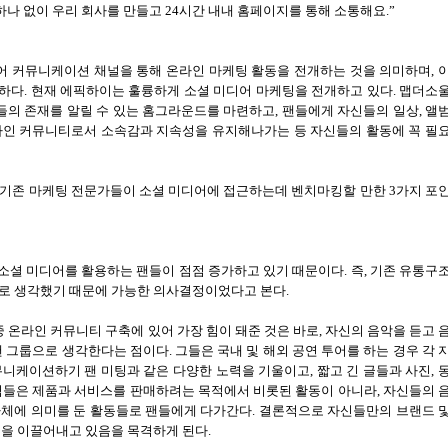
하나 없이 우리 회사를 만들고
24
시간 내내 홈페이지를 통해 소통해요
.”
어 커뮤니케이션 채널을 통해 온라인 마케팅 활동을 전개하는 것을 의미하며
,
 하다
.
현재 에픽하이는 훌륭하게 소셜 미디어 마케팅을 전개하고 있다
.
맵더소
들의 존재를 알릴 수 있는 홈그라운드를 마련하고
,
팬들에게 자신들의 일상
,
앨
라인 커뮤니티로서 소속감과 지속성을 유지해나가는 등 자신들의 활동에 꼭 필
기존 마케팅 전문가들이 소셜 미디어에 접근하는데 벤치마킹할 만한
3
가지 포
소셜 미디어를 활용하는 팬들이 점점 증가하고 있기 때문이다
.
즉
,
기존 유통구
으로 생각했기 때문에 가능한 의사결정이었다고 본다
.
 온라인 커뮤니티 구축에 있어 가장 힘이 돼준 것은 바로
,
자신의 음악을 듣고 
팬 그룹으로 생각한다는 점이다
.
그들은 국내 및 해외 공연 투어를 하는 경우 각 
니케이션하기 팬 미팅과 같은 다양한 노력을 기울이고
,
짧고 긴 글들과 사진
,
력들은 제품과 서비스를 판매하려는 목적에서 비롯된 활동이 아니라
,
자신들의 
자체에 의미를 둔 활동들로 팬들에게 다가간다
.
결론적으로 자신들만의 브랜드 
공을 이끌어내고 있음을 목격하게 된다
.