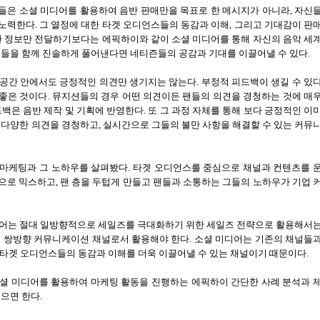
들은 소셜 미디어를 활용하여 음반 판매만을 목표로 한 메시지가 아니라
,
자신
 노력한다
.
그 열정에 대한 타겟 오디언스들의 동감과 이해
,
그리고 기대감이 판
한 정보만 전달하기보다는 에픽하이와 같이 소셜 미디어를 통해 자신의 음악 세
들을 함께 진솔하게 풀어낸다면 네티즌들의 공감과 기대를 이끌어낼 수 있다
.
 공간 안에서도 긍정적인 의견만 생기지는 않는다
.
부정적 피드백이 생길 수 있
 좋은 것이다
.
뮤지션들의 경우 어떤 의견이든 팬들의 의견을 경청하는 것에 매
드백은 음반 제작 및 기획에 반영한다
.
또 그 과정 자체를 통해 보다 긍정적인 이
 다양한 의견을 경청하고
,
실시간으로 그들의 불만 사항을 해결할 수 있는 커뮤
 마케팅과 그 노하우를 살펴봤다
.
타겟 오디언스를 중심으로 채널과 컨텐츠를 
으로 믹스하고
,
팬 층을 두텁게 만들고 팬들과 소통하는 그들의 노하우가 기업 
어는 절대 일방향적으로 세일즈를 극대화하기 위한 세일즈 전략으로 활용해서
는 쌍방향 커뮤니케이션 채널로서 활용해야 한다
.
소셜 미디어는 기존의 채널들
 타겟 오디언스들의 동감과 이해를 더욱 이끌어낼 수 있는 채널이기 때문이다
.
셜 미디어를 활용하여 마케팅 활동을 진행하는 에픽하이 간단한 사례 분석과 
으면 한다
.