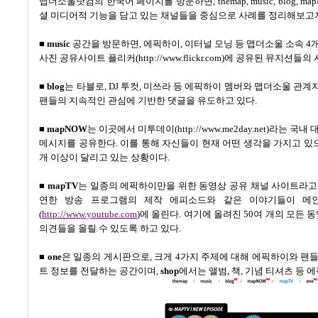
맵더소울닷컴의 한국어 페이지를 방문하면
, themap, music, blog, ma
셜 미디어적 기능을 담고 있는 채널들을 중심으로 사례를 정리해보고
■
music
공간을 방문하면
,
에픽하이
,
이터널 모닝 등 맵더소울 소속
4
개
사진 공유사이트 플리커
(http://www.flickr.com)
에 공유된 뮤지션들의 
■
blog
는 타블로
, DJ
투컷
,
미쓰라 등 에픽하이 멤버와 맵더소울 관계
팬들의 지속적인 관심에 기반한 댓글을 유도하고 있다
.
■
mapNOW
는 이곳에서 미투데이
(http://www.me2day.net)
라는 국내 
메시지를 공유한다
.
이를 통해 자신들이 현재 어떤 생각을 가지고 있
개 이상이 달리고 있는 상황이다
.
■
mapTV
는 일종의 에픽하이만을 위한 동영상 공유 채널 사이트라고
연한 방송 프로그램의 제작 에피소드와 같은 이야기들이 메
(
http://www.youtube.com
)
에 올린다
.
여기에 올려진
50
여 개의 모든 
의견들을 올릴 수 있도록 하고 있다
.
■
one
은 일종의 게시판으로
,
크게
4
가지 주제에 대해 에픽하이와 팬
트 정보를 전달하는 공간이며
,
shop
에서는 앨범
,
책
,
기념 티셔츠 등 