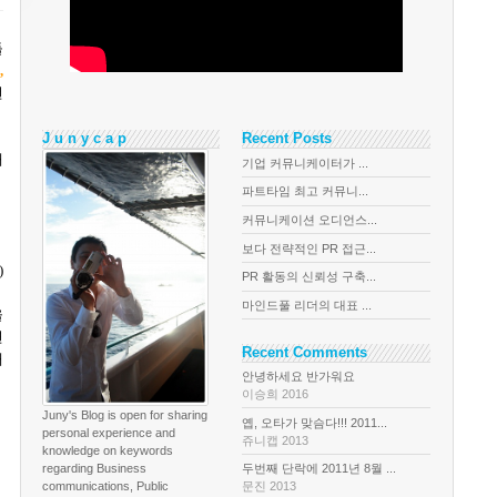
들
,
번
J u n y c a p
Recent Posts
내
기업 커뮤니케이터가 ...
파트타임 최고 커뮤니...
커뮤니케이션 오디언스...
보다 전략적인 PR 접근...
)
PR 활동의 신뢰성 구축...
마인드풀 리더의 대표 ...
울
면
Recent Comments
내
안녕하세요 반가워요
이승희 2016
Juny's Blog is open for sharing
옙, 오타가 맞슴다!!! 2011...
personal experience and
쥬니캡 2013
knowledge on keywords
regarding Business
두번째 단락에 2011년 8월 ...
communications, Public
문진 2013