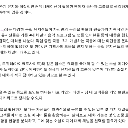
 관계 유지와 직접적인 커뮤니케이션이 필요한 팬이자 동반자 그룹으로 생각하
수밖에 없을 것이다
.
om
)
에는 다양한 독립 뮤지션들이 자신만의 공간을 확보해 팬들과의 지속적인 
,
뮤지션들은 기존
4
대 채널의 음악 프로그램 및 언론 인터뷰를 통해 대중을 향
접적인 대화를 나눈다
.
작업 중인 곡들
,
초기 개발하는 곡들에 대한 의견들을 온
반 제작에 활용하기도 한다
.
큰 기획사의 도움을 받지 못하는 독립 뮤지션들의 
대화 채널이 돼주고 있다
.
및 트위터
(
마이크로사이트
)
와 같은 입소문 효과를 극대화 할 수 있는 소셜 미디
자 노력하고 있다
.
에픽하이도 전세계 뮤지션들의 흐름에 맞추어 다양한 소셜 
 대화에 적극 참여하고 있는 것으로 볼 수 있다
.
 수 있는 중요한 포인트 하나는 바로 기업의 타겟 시장 내 고객들을 기업 브랜
지 키워드로 정리할 수 있다
.
널을 활용하기 보다는 자신들이 효과적으로 운영할 수 있는 일부 몇 가지 채널
 고객들이 어떤 소셜 미디어 툴을 활용하는지 살펴보고
,
대화 가능성 및 입소문 
 활용 현황을 분석하고
,
그에 맞는 소셜 미디어 대화 채널을 선택할 필요가 있다
.