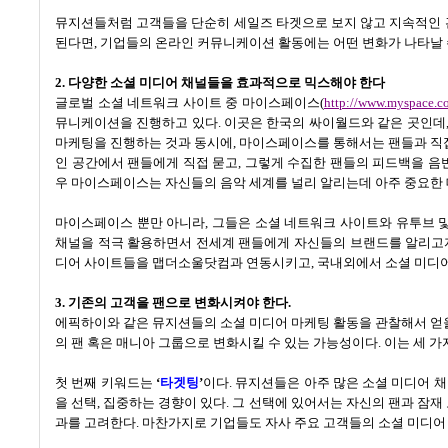
뮤지션들처럼 고객들을 단순히 세일즈 타겟으로 보지 않고 지속적인
된다면
,
기업들의 온라인 커뮤니케이션 활동에는 어떤 변화가 나타날 
2.
다양한 소셜 미디어 채널들을 효과적으로 믹스해야 한다
글로벌 소셜 네트워크 사이트 중 마이스페이스
(
http://www.myspace.c
뮤니케이션을 진행하고 있다
.
이곳은 한국의 싸이월드와 같은 곳인데
마케팅을 진행하는 것과 동시에
,
마이스페이스를 통해서는 팬들과 직
인 공간에서 팬들에게 직접 묻고
,
그렇게 수집한 팬들의 피드백을 음
우 마이스페이스는 자신들의 음악 세계를 널리 알리는데 아주 중요한 
마이스페이스 뿐만 아니라
,
그들은 소셜 네트워크 사이트와 유투브 
채널을 적극 활용하면서 전세계 팬들에게 자신들의 브랜드를 알리고
디어 사이트들을 맵더소울닷컴과 연동시키고
,
국내외에서 소셜 미디어
3.
기존의 고객을 팬으로 변화시켜야 한다
.
에픽하이와 같은 뮤지션들의 소셜 미디어 마케팅 활동을 관찰해서 얻을
의 팬 혹은 매니아 그룹으로 변화시킬 수 있는 가능성이다
.
이는 세 가
첫 번째 키워드는
‘
타겟팅
’
이다
.
뮤지션들은 아주 많은 소셜 미디어 채
을 선택
,
집중하는 경향이 있다
.
그 선택에 있어서는 자신의 팬과 잠재
과를 고려한다
.
마찬가지로 기업들도 자사 주요 고객들의 소셜 미디어