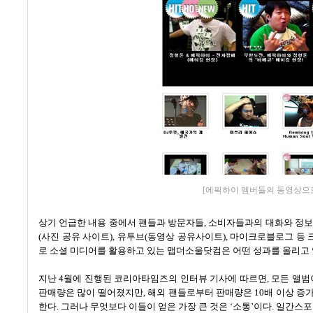
[에픽하이 멤버들의 동영상으로
상기 언급한 내용 중에서 팬들과 방문자들
,
소비자들과의 대화와 정보
(
사진 공유 사이트
),
유투브
(
동영상 공유사이트
),
마이크로블로그 등 
로 소셜 미디어를 활용하고 있는 맵더소울닷컴은 어떤 성과를 올리고
지난
4
월에 진행된 코리아타임즈의 인터뷰 기사에 따르면
,
모든 앨범
판매량은 많이 떨어졌지만
,
해외 팬들로부터 판매량은
10
배 이상 증
한다
.
그러나 무엇보다 이들이 얻은 가장 큰 것은
‘
소통
’
이다
.
일간스포