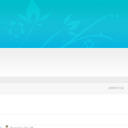
ywords regarding Business communications, Public Relations, Marketing Communica
2009/07/24
고
Posted
by
쥬니캡