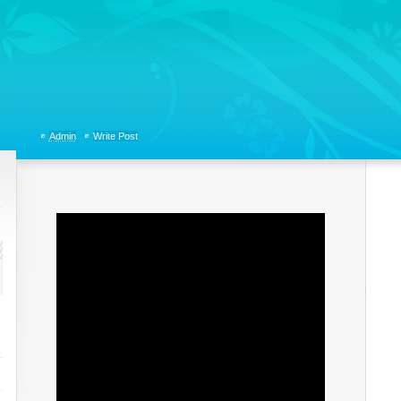
tions, Organizational Communicaitons, Soft Skills, Social Media
Admin
Write Post