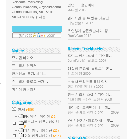
Relations, Marketing
안녕~~~ 올만이네~~~
Communications, Organizational
쥬니캡 2012
Communicaitons, Soft Skills,
Social Media
by 쥬니캡
관리자만 볼 수 있는 댓글입...
비밀방문자 2012
우연찮게 방문했습니다. 정...
RunNGun 2012
Recent Trackbacks
Notice
도미노 피자, 소셜 미디어를...
쥬니캡 바이오
Jennifer님의 블로그 2009
쥬니캡의 연락처
13일의 금요일, 블로드가 온...
컨퍼런스, 특강, 세미...
하츠의 꿈 2009
쥬니캡의 블로그 공개 ...
소셜 네트워크를 통해 입사 ...
등
권과장(舊 권대리) 2009
미디어 커버리지
이
한국 기업의 소셜 미디어 이...
하
미도리의 온라인 브랜딩 2009
Categories
네이버는 트랙백이 너무 힘...
전체
(609)
정신 똑바로 박힌 젊은이 _... 2009
도
PR 커뮤니케이션
(62)
PR 전문가가 되고자 하는 후...
비즈니스 커뮤니케이션
정신 똑바로 박힌 젊은이 _... 2009
(13)
위기 커뮤니케이션
(22)
소셜 커뮤니케이션
(286)
Site Stats