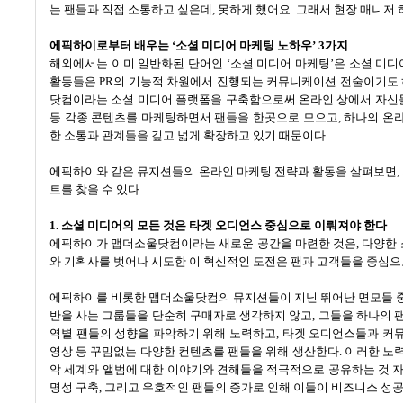
는 팬들과 직접 소통하고 싶은데
,
못하게 했어요
.
그래서 현장 매니저 
에픽하이로부터 배우는
‘
소셜 미디어 마케팅 노하우
’ 3
가지
해외에서는 이미 일반화된 단어인
‘
소셜 미디어 마케팅
’
은 소셜 미디
활동들은
PR
의 기능적 차원에서 진행되는 커뮤니케이션 전술이기도
닷컴이라는 소셜 미디어 플랫폼을 구축함으로써 온라인 상에서 자신
등 각종 콘텐츠를 마케팅하면서 팬들을 한곳으로 모으고
,
하나의 온
한 소통과 관계들을 깊고 넓게 확장하고 있기 때문이다
.
에픽하이와 같은 뮤지션들의 온라인 마케팅 전략과 활동을 살펴보면
,
트를 찾을 수 있다
.
1.
소셜 미디어의 모든 것은 타겟 오디언스 중심으로 이뤄져야 한다
에픽하이가
맵더소울닷컴이라는 새로운 공간을 마련한 것은
,
다양한 
와 기획사를 벗어나 시도한 이 혁신적인 도전은 팬과 고객들을 중심
에픽하이를 비롯한 맵더소울닷컴의 뮤지션들이 지닌 뛰어난 면모들 중
반을 사는 그룹들을 단순히 구매자로 생각하지 않고
,
그들을 하나의 
역별 팬들의 성향을 파악하기 위해 노력하고
,
타겟 오디언스들과 커뮤
영상 등 꾸밈없는 다양한 컨텐츠를 팬들을 위해 생산한다
.
이러한 노
악 세계와 앨범에 대한 이야기와 견해들을 적극적으로 공유하는 것 
명성 구축
,
그리고 우호적인 팬들의 증가로 인해 이들이 비즈니스 성