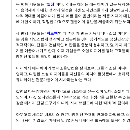
두 번째 키워드는
‘
열정
’
이다
.
국내든 해외든 에픽하이와 같은 뮤지션
의 음악세계에 대한 생각과 열정을 타겟 오디언스들에게 전달하고자
수익 확대를 이끌어내게 된다
.
예를 들어 음반이라는 제품 자체에 대
에 대한 이야기
,
적정한 가격으로 팬들에게 음반을 제공하기 위한 노력
세 번째 키워드는
‘
피드백
’
이다
.
자기가 만든 커뮤니티나 소셜 미디어
는 것을 자연스럽게 생각하고 접근하는 것이 장기적으로 정신건강상
적극적이며
,
팬들의 건설적인 비판들을 충분히 청취하고
,
몇 가지 피
지를 이끌어내기도 한다
.
이제 기업들도 소셜 미디어를 통해 고객들의
케이션 활동의 도입이 필요하다
.
이제까지 에픽하이의 맵더소울닷컴을 살펴보며
,
그들의 소셜 미디어
영하고
,
다양한 소셜 미디어들을 자신들의 미디어 플랫폼에서 효과적
뮤니케이션 전문가들에게 시사하는 바는 크다
.
칼럼을 마무리하면서 마지막으로 강조하고 싶은 것이 있다
.
소셜 미디
안되며
,
타겟 오디언스들과 지속적으로 의견과 생각을 교환할 수 있
같은 메시지 전달 도구가 아니라
,
자사 브랜드에 대한
‘
대화
’
에 참여해
아무쪼록 새로운 비즈니스 커뮤니케이션 환경의 변화를 파악하고
,
소
안 내용이 기업들의 마케팅 및
PR
커뮤니케이션 활동에도 도움이 되었