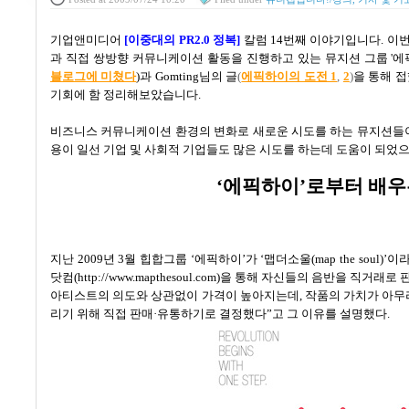
기업앤미디어
[
이중대의
PR2.0
정복
]
칼럼 14번째 이야기입니다. 이번
과 직접 쌍방향 커뮤니케이션 활동을 진행하고 있는 뮤지션 그룹 '에
블로그에 미쳤다
)과 Gomting님의 글
(
에픽하이의 도전 1
,
2
)
을 통해 
기회에 함 정리해보았습니다.
비즈니스 커뮤니케이션 환경의 변화로 새로운 시도를 하는 뮤지션들이
용이 일선 기업 및 사회적 기업들도 많은 시도를 하는데 도움이 되었으
‘
에픽하이
’
로부터 배우
지난
2009
년
3
월 힙합그룹
‘
에픽하이
’
가
‘
맵더소울
(map the soul)’
이라
닷컴
(http://www.mapthesoul.com)
을 통해 자신들의 음반을 직거래로 
아티스트의 의도와 상관없이 가격이 높아지는데
,
작품의 가치가 아무
리기 위해 직접 판매·유통하기로 결정했다
”
고 그 이유를 설명했다
.