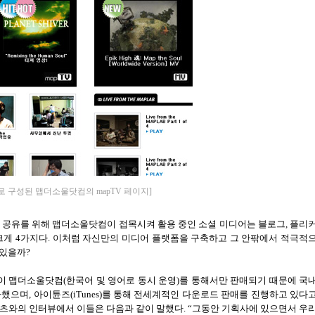
 구성된 맵더소울닷컴의 mapTV 페이지]
 공유를 위해 맵더소울닷컴이 접목시켜 활용 중인 소셜 미디어는 블로그
,
플리
크게
4
가지다
.
이처럼 자신만의 미디어 플랫폼을 구축하고 그 안팎에서 적극적
 있을까
?
이 맵더소울닷컴
(
한국어 및 영어로 동시 운영
)
를 통해서만 판매되기 때문에 국
가했으며
,
아이튠즈
(iTunes)
를 통해 전세계적인 다운로드 판매를 진행하고 있다
츠와의 인터뷰에서 이들은 다음과 같이 말했다
. “
그동안 기획사에 있으면서 우