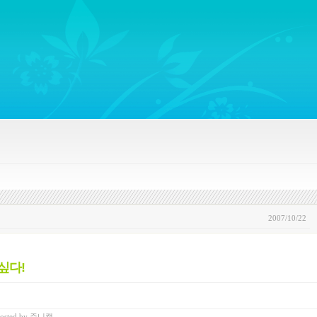
ywords regarding Business communications, Public Relations, Marketing Communica
2007/10/22
싶다!
osted
by
쥬니캡