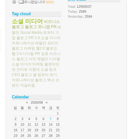
쥬니캡입니다!
(222)
Total
: 12550537
Today
: 2589
Tag cloud
Yesterday
: 2594
소셜 미디어
비즈니스
블로그
블로그
쥬니캡
PR
에
델만
Social Media
트위터
기
업 블로그
PR 2.0
소셜 미디어
커뮤니케이션
에델만 코리아
블로그 마케팅
웹2.0
블로깅
웹 2.0
디지털 PR
김호
비즈니
스 블로그 서밋
에델만 디지털
소셜 미디어 마케팅
블로터닷
넷
인터뷰
이중대
소셜 링크
CEO 블로그
델 컴퓨터
위기
커뮤니케이션
블로그 백서
브
랜드 저널리즘
Calendar
«
2026/08
»
일
월
화
수
목
금
토
1
2
3
4
5
6
7
8
9
10
11
12
13
14
15
16
17
18
19
20
21
22
23
24
25
26
27
28
29