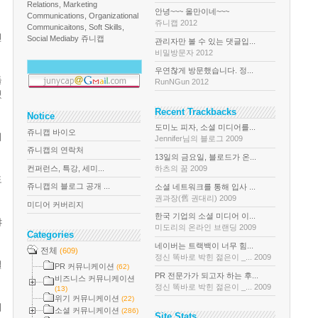
Relations, Marketing
안녕~~~ 올만이네~~~
Communications, Organizational
쥬니캡 2012
Communicaitons, Soft Skills,
인
Social Media
by 쥬니캡
관리자만 볼 수 있는 댓글입...
비밀방문자 2012
우연찮게 방문했습니다. 정...
들
RunNGun 2012
했
Recent Trackbacks
Notice
도미노 피자, 소셜 미디어를...
쥬니캡 바이오
어
Jennifer님의 블로그 2009
쥬니캡의 연락처
13일의 금요일, 블로드가 온...
컨퍼런스, 특강, 세미...
하츠의 꿈 2009
도
쥬니캡의 블로그 공개 ...
소셜 네트워크를 통해 입사 ...
권과장(舊 권대리) 2009
미디어 커버리지
한국 기업의 소셜 미디어 이...
야
미도리의 온라인 브랜딩 2009
Categories
네이버는 트랙백이 너무 힘...
전체
(609)
정신 똑바로 박힌 젊은이 _... 2009
실
PR 커뮤니케이션
(62)
PR 전문가가 되고자 하는 후...
비즈니스 커뮤니케이션
정신 똑바로 박힌 젊은이 _... 2009
(13)
위기 커뮤니케이션
(22)
디
소셜 커뮤니케이션
(286)
Site Stats