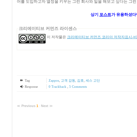
어를 도입하고자 열정을 키우는 그런 회사와 일을 해보고 싶다는 그런 생
상기
포스트
가
유용하셨다
크리에이티브 커먼즈 라이센스
이 저작물은
크리에이티브 커먼즈 코리아 저작자표시-비영
Tag
Zappos
,
고객 감동
,
김호
,
세스 고딘
Response
0 Trackback
,
5
Comments
≪
Previous
1
:
Next
≫