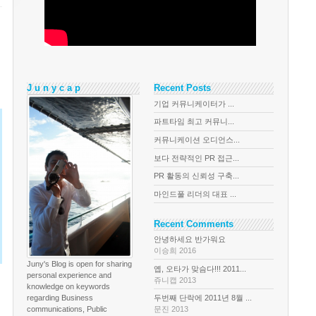
J u n y c a p
Recent Posts
기업 커뮤니케이터가 ...
파트타임 최고 커뮤니...
커뮤니케이션 오디언스...
보다 전략적인 PR 접근...
PR 활동의 신뢰성 구축...
마인드풀 리더의 대표 ...
Recent Comments
안녕하세요 반가워요
이승희 2016
Juny's Blog is open for sharing
옙, 오타가 맞슴다!!! 2011...
personal experience and
쥬니캡 2013
knowledge on keywords
regarding Business
두번째 단락에 2011년 8월 ...
communications, Public
문진 2013