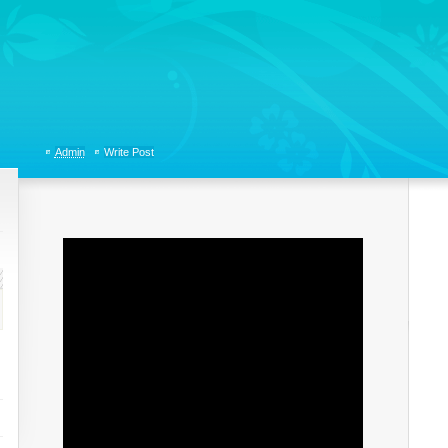
tions, Organizational Communicaitons, Soft Skills, Social Media
Admin
Write Post