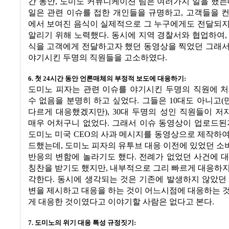
간 동안
,
도미노 커뮤니케이션 팀은 여러가지 일을 했는
일은 관련 이슈를 접한 개인들을 규명하고
,
고객들을 
에서 보여진 음식이 실제적으로 그 누구에게도 전달되지
알리기 위해 노력했다
.
동시에 지역 경찰서와 협업하여
식을 고객에게 전달하고자 했던 동영상을 찍었던 그래서
야기시킨 두명의 직원들을 고소하였다
.
6.
첫
24
시간 동안 언론매체의 부정적 보도에 대응하기
:
도미노 피자는 관련 이슈를 야기시킨 두명의 직원에 처
수 없음을 분명히 하고 싶었다
.
그들은
10
대도 아니고
(
다르게 대응했겠지만
), 30
대 두명의 성인 직원들이 저
매우 어처구니 없었다
.
그래서 이슈 동영상이 업로드된
도미노 미국
CEO
의 사과 메시지를 동영상으로 제작하여
드했는데
,
도미노 피자의 유투브 대응 이전에 있었던 소
반응의 변함에 놀라기도 했다
.
전례가 없었던 사건에 대
칭찬을 받기도 했지만
,
내부적으로 그리 빠르게 대응하지
각한다
.
동시에 생각되는 것은 기존에 발생하지 않았던 
변을 제시하고 대응을 하는 것이 어느시점에 대응하는 
게 대응한 것이였다고 이야기할 사람은 없다고 본다
.
7.
도미노의 위기 대응 특성 규정짓기
: