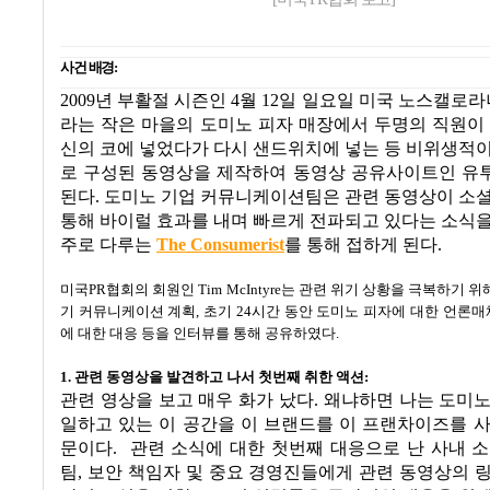
사건 배경
:
2009
년 부활절 시즌인
4
월
12
일 일요일 미국 노스캘로라
라는 작은 마을의 도미노 피자 매장에서 두명의 직원이
신의 코에 넣었다가 다시 샌드위치에 넣는 등 비위생적
로 구성된 동영상을 제작하여 동영상 공유사이트인 유
된다
.
도미노 기업 커뮤니케이션팀은 관련 동영상이 소셜
통해 바이럴 효과를 내며 빠르게 전파되고 있다는 소식
주로 다루는
The Consumerist
를 통해 접하게 된다
.
미국
PR
협회의 회원인
Tim McIntyre
는 관련 위기 상황을 극복하기 위
기 커뮤니케이션 계획
,
초기
24
시간 동안 도미노 피자에 대한 언론매
에 대한 대응 등을 인터뷰를 통해 공유하였다
.
1.
관련 동영상을 발견하고 나서 첫번째 취한 액션
:
관련 영상을 보고 매우 화가 났다
.
왜냐하면 나는 도미노
일하고 있는 이 공간을 이 브랜드를 이 프랜차이즈를 
문이다
.
관련 소식에 대한 첫번째 대응으로 난 사내 
팀
,
보안 책임자 및 중요 경영진들에게 관련 동영상의 