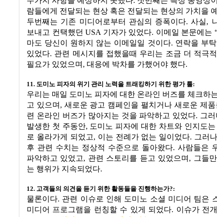
두가지 사항을 예상하지 못했다
.
첫번째는 특정 동영상이
람들에게 전달되는 현상 혹은 전달되는 현상의 가치을 
두번째는 기존 미디어로부터 관심의 증폭이다
.
사실
,
보내고 컨택했던
USA
기자가 있었다
.
이메일 본문에는
마도 당신이 원하지 않는 이메일일 것이다
.
연락을 부
있었다
.
관련 메시지를 접했을때 우리는 조금 더 적극적
필요가 있었으며
,
대응에 박차를 가했어야 했다
.
11.
도미노 피자의 위기 관리 노력을 트래킹하기 위한 평가 툴
:
우리는 매일 도미노 피자에 대한 온라인 버즈를 체크하
고 있으며
,
새로운 광고 캠페인을 펼치거나 새로운 제품
련 온라인 버즈가 많아지는 것을 파악하고 있었다
.
그러
발생한 첫 주동안
,
도미노 피자에 대한 차트와 인지도는
로 올라가게 되었고
,
이는 전례가 없는 일이었다
.
그러
후 관련 수치는 정상적 수준으로 돌아왔다
.
사람들은 
파악하고 있었고
,
관련 스토리를 듣고 있었으며
,
그들만
는 행위가 지속되었다
.
12.
고객들의 의견을 듣기 위한 활동들을 진행하는가
?:
물론이다
.
관련 이슈로 인해 도미노 소셜 미디어 팀은
미디어 프로그램을 런칭할 수 있게 되었다
.
이슈가 전