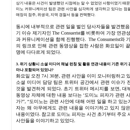
상기 내용은 사건이 발생했던 시점에는 알 수 없었던 사항이였기 때
미노 커뮤니케이션 팀은 관련 사안을 심각하게 생각하고 있다는 점을
매장의 점주
,
위생국
,
지역 경찰서 등을 컨택했다
.
동시에 내부적으로 관련 일을 벌인 당사자들을 발견했
기 이슈 제기자인
The Consuerist
를 비롯하여 가장 연관
과 커뮤니케이션을 함께 진행했다
.
The Consumerist
와 
의 링크로 인해 관련 동영상을 접한 사람은 화요일이 
명에 다다르게 되었다
.
3.
위기 상황시 소셜 미디어 채널 런칭 및 활용 연관 내용이 기존 위기 
마나 포함되어 있었나
?
화요일 오전
7
시
30
분
,
관련 사안을 이미 모니터링하고 
소셜 미디어 담당 팀은 트위터 공간에서 관련 이슈가 
것을 발견하게 되었다
.
초기 트위터 메시지를 보면
,
대
동영상 자체에 대한 내용 보다는
‘
도미노 피자가 관련 
가
?”, “
도미노는 관련 사안에 대해 어떤 일을 하고 있는
자는 왜 아무에게도 관련 내용을 이야기하고 있지 않
내용이였다
.
참고로 도미노 피자는 사건 초기부터 주요
사안들을 이야기하고 있었다
.