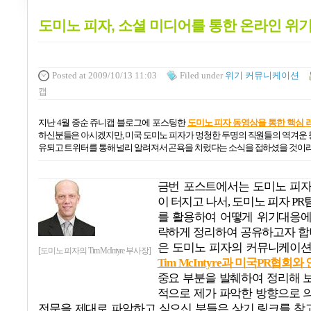
도미노 피자, 소셜 미디어를 통한 온라인 위
Posted
at 2009/10/13 11:03
Filed
under
위기 커뮤니케이션
캡
지난
4
월 중순 쥬니캡 블로그에 포스팅한
도미노 피자 동영상을 통한 핵심 
하신분들은 아시겠지만
,
미국 도미노 피자가 멍청한 두명의 직원들의 역겨운
유되고 트위터를 통해 널리 알려져서 곤욕을 치렀다는 소식을 접하셨을 것이
금번 포스트에서는 도미노 피자
이 터지고 나서
,
도미노 피자
PR
를 활용하여 어떻게 위기대응에
략하게 정리하여 공유하고자 
은 도미노 피자의 커뮤니케이션
[도미노 피자의 Tim McIntyre 부사장]
Tim McIntyre
과 미국
PR
협회와 
중요 부분을 발췌하여 정리해 
적으로 제가 파악한 방향으로 
전문을 제대로 파악하고 싶으신 분들은 상기 링크를 참