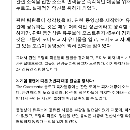
관련 소식을 접한 소소의 인력들은 즉각적인 대응을 위
누르고
,
실제적인 액션을 취하게 되었다
.
관련 팀원들이 생각했을 때
,
관련 동영상을 제작하여 유
간에 공유하는 것은 매우 어리석인 장난이라고 생각할 
하지만
,
관련 동영상은 유투브에 포스트된지
45
분이 경
것은 그들이 도미노 피자 유니폼을 입고
,
도미노 피자 
고 있는 모습이 동영상에 찍혀 있다는 점이였다
.
그래서 관련 두명의 직원들의 얼굴을 캡쳐하고
,
도미노 피자 내부 네
사진을배포하고
,
그들의 신원을 파악하고자 노력했다
.
여기까지가 
2
시간동안 진행한 일이다
.
2.
게임 플랜에 따른 첫번째 대응 전술을 정하다
:
The Consumerist
블로그 독자들중에는 관련 도미노 피자 매장이 어
데
,
관련 매장이 노스 캘로라니아주의 작은 마을에 위치한 것이라는 
밤
11
시 우리는 사건이 발생한 매장을 확인할 수 있었다
.
동영상이 유투브에 공유된 시점은 부활절 일요일이였기 때문에
,
피
수 없었고
,
두명의 직원이 장난을 쳤던 음식은 나중에 전산시스템 확
배달되지 않았다는 점을 알게 되었다
.