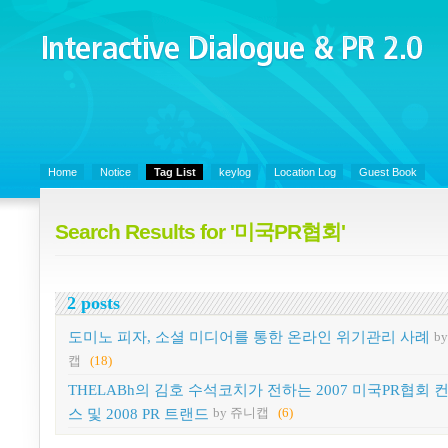
Interactive Dialogue &
PR 2.0
Juny's Blog is open for sharing personal experience and knowledge on k
Organizational Communicaitons, Soft Skills, Social Media
Home
Notice
Tag List
keylog
Location Log
Guest Book
Search Results for '미국PR협회'
2 posts
도미노 피자, 소셜 미디어를 통한 온라인 위기관리 사례
b
캡
(18)
THELABh의 김호 수석코치가 전하는 2007 미국PR협회 
스 및 2008 PR 트랜드
by 쥬니캡
(6)