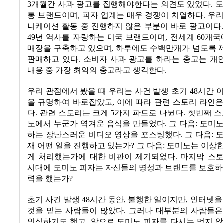
3
개월간 사과 광고를 집행해야한다는 의견도 있었다
.
도
통 브랜드이며
,
피자 업계는 매우 경쟁이 치열하다
.
우리
니케이션 활동 중 진행하지 않은 부분이 바로 광고이다
49
년 역사를 자랑하는 미국 브랜드이며
,
전세계
60
개국
매장을 구축하고 있으며
,
하루에도 수백만개가 넘도록 
판매하고 있다
.
소비자 사과 광고를 하라는 충고는 개
내용 중 가장 최악의 충고라고 생각한다
.
우리 관점에서 봤을 때 우리는 사건 발생 초기
48
시간 
을 규명하여 바로잡았고
,
이에 따라 관련 스토리 라인
다
.
관련 스토리는 크게
5
가지 파트로 나뉜다
.
첫번째 스
노에서 누군가 역겨운 음식을 만들었다
.
그 다음
:
도미노
하는 장난스러운 비디오 영상을 포스팅했다
.
그 다음
:
도
재 어떤 일을 진행하고 있는가
?
그 다음
:
도미노는 이상한
게 처리했는가에 대한 비판이 제기되었다
.
마지막 스
시대에 도미노 피자는 자신들의 명성과 브랜드를 보호하
력을 했는가
?
초기 사건 발생
48
시간 동안
,
불행한 일이지만
,
인터넷을
것을 믿는 사람들이 많았다
.
그러나 대부분의 사람들은
인식하기도 했고
,
앞으로 도미노 피자를 다시는 먹지 