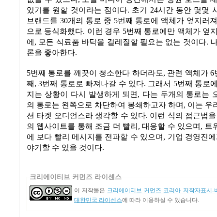
있기를 원할 것이라는 점이다
.
초기
24
시간 동안 몇몇 
브랜드를
30
개의 통로 중
5
번째 통로에 액체가 엎지러져
으로 등식화했다
.
이런 경우
5
번째 통로에만 액체가 엎
에
,
모든 식료품 바닥을 걸레질할 필요는 없는 것이다
.
나
론을 좋아한다
.
5
번째 통로를 깨끗이 청소한다 하더라도
,
관련 액체가
6
째
, 3
번째 통로로 빠져나갈 수 있다
.
그래서
5
번째 통로에
지는 상황이 다시 발생하게 되면
,
다는 두개의 통로는 
의 통로는 왼쪽으로 차단하여 봉쇄하고자 하며
,
이는 우
션 타겟 오디언스라 생각할 수 있다
.
이런 식의 접근법을
의 웹사이트를 통해 조금 더 빨리
,
대응할 수 있으며
,
트
에 보다 빨리 메시지를 전파할 수 있으며
,
기업 경영진에
야기할 수 있을 것이다
.
크리에이티브 커먼즈 라이센스
이 저작물은
크리에이티브 커먼즈 코리아 저작자표시-비
대한민국 라이센스
에 따라 이용하실 수 있습니다.