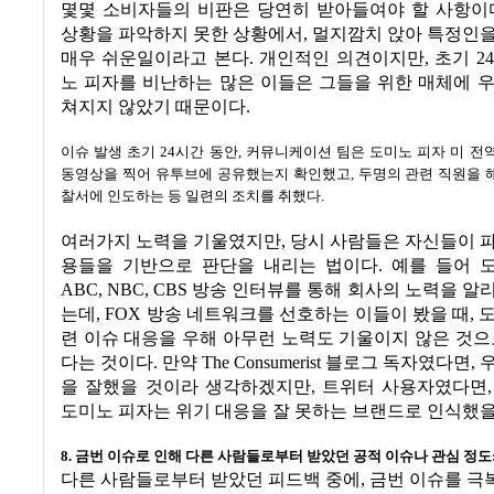
몇몇 소비자들의 비판은 당연히 받아들여야 할 사항이
상황을 파악하지 못한 상황에서
,
멀지깜치 앉아 특정인을
매우 쉬운일이라고 본다
.
개인적인 의견이지만
,
초기
24
노 피자를 비난하는 많은 이들은 그들을 위한 매체에 
쳐지지 않았기 때문이다
.
이슈 발생 초기
24
시간 동안
,
커뮤니케이션 팀은 도미노 피자 미 전역
동영상을 찍어 유투브에 공유했는지 확인했고
,
두명의 관련 직원을 
찰서에 인도하는 등 일련의 조치를 취했다
.
여러가지 노력을 기울였지만
,
당시 사람들은 자신들이 
용들을 기반으로 판단을 내리는 법이다
.
예를 들어 
ABC, NBC, CBS
방송 인터뷰를 통해 회사의 노력을 알
는데
, FOX
방송 네트워크를 선호하는 이들이 봤을 때
,
도
련 이슈 대응을 우해 아무런 노력도 기울이지 않은 것으
다는 것이다
.
만약
The Consumerist
블로그 독자였다면
,
을 잘했을 것이라 생각하겠지만
,
트위터 사용자였다면
도미노 피자는 위기 대응을 잘 못하는 브랜드로 인식했
8.
금번 이슈로 인해 다른 사람들로부터 받았던 공적 이슈나 관심 정도
다른 사람들로부터 받았던 피드백 중에
,
금번 이슈를 극