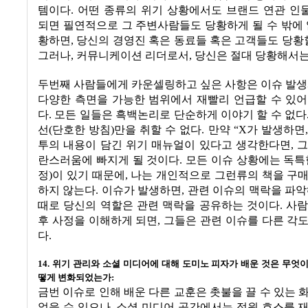
템이다
.
어떤 종류의 위기 상황에서도 브랜드 연관 인
되면 필연적으로 그 주변사람들도 당황하게 될 수 밖에
황하면
,
당신의 경영진 혹은 동료들 혹은 고객들도 당황할
그러나
,
커뮤니케이션 리더로서
,
당신은 절대 당황해서는
두번째 사람들에게 카운셀링하고 싶은 사항은 이슈 발
다양한 측면을 가능한 범위에서 재빨리 언급할 수 있어
다
.
모든 일들은 흑백논리로 단순하게 이야기 할 수 없다
선
(
단호한 방침
)
만을 취할 수 없다
.
만약
“X
가 발생하면
투의 내용이 담긴 위기 매뉴얼이 있다고 생각한다면
,
그
란스러움에 빠지게 될 것이다
.
모든 이슈 상황에는 독특
정
)
이 있기 때문에
,
나는 개인적으로 그런류의 책을 구매
하지 않는다
.
이슈가 발생하면
,
관련 이슈의 맥락을 파
때로 당신의 역할은 관련 맥락을 공유하는 것이다
.
사람
후 사정을 이해하게 되면
,
그들은 관련 이슈를 다른 각
다
.
14.
위기 관리와 소셜 미디어에 대해 도미노 피자가 배운 것은 무엇
떻게 변화되었는가
:
금번 이슈로 인해 배운 다른 교훈은 촛불을 끌 수 있는 
없을 수 있으나
,
소셜 미디어 공간에서는 정원 호스를 