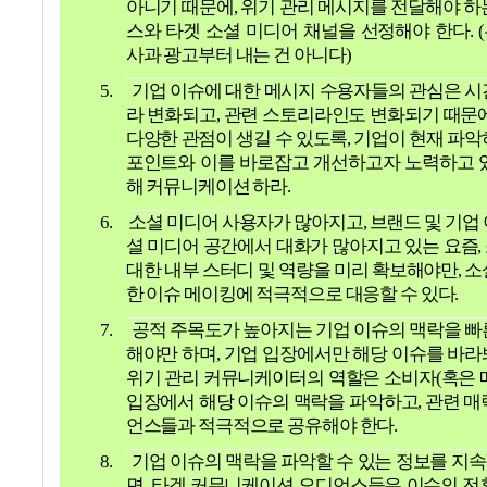
아니기 때문에
,
위기 관리 메시지를 전달해야 하
스와 타겟 소셜 미디어 채널을 선정해야 한다
. (
사과 광고부터 내는 건 아니다
)
5.
기업 이슈에 대한 메시지 수용자들의 관심은 시
라 변화되고
,
관련 스토리라인도 변화되기 때문
다양한 관점이 생길 수 있도록
,
기업이 현재 파악
포인트와 이를 바로잡고 개선하고자 노력하고 
해 커뮤니케이션 하라
.
6.
소셜 미디어 사용자가 많아지고
,
브랜드 및 기업
셜 미디어 공간에서 대화가 많아지고 있는 요즘
,
대한 내부 스터디 및 역량을 미리 확보해야만
,
소
한 이슈 메이킹에 적극적으로 대응할 수 있다
.
7.
공적 주목도가 높아지는 기업 이슈의 맥락을 빠
해야만 하며
,
기업 입장에서만 해당 이슈를 바라
위기 관리 커뮤니케이터의 역할은 소비자
(
혹은 
입장에서 해당 이슈의 맥락을 파악하고
,
관련 매
언스들과 적극적으로 공유해야 한다
.
8.
기업 이슈의 맥락을 파악할 수 있는 정보를 지
면
,
타겟 커뮤니케이션 오디언스들은 이슈의 전