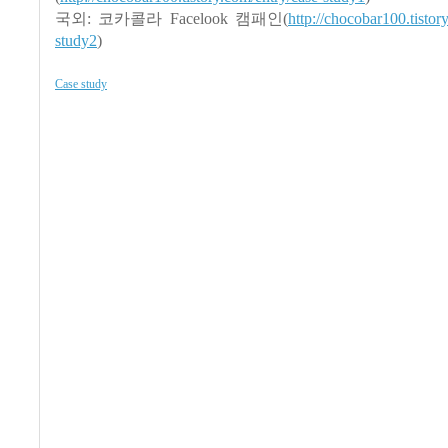
국외: 코카콜라 Facelook 캠패인(
http://chocobar100.tistor
study2
)
Case study