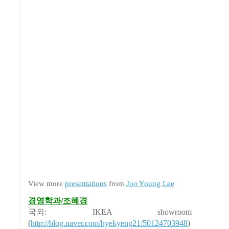
View more
presentations
from
Joo Young Lee
경영학과/조혜경
국외: IKEA showroom face
(
http://blog.naver.com/hyekyeng21/50124703948
)