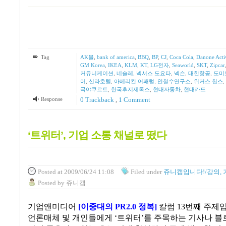
Tag
AK몰
,
bank of america
,
BBQ
,
BP
,
CJ
,
Coca Cola
,
Danone Acti
GM Korea
,
IKEA
,
KLM
,
KT
,
LG전자
,
Seaworld
,
SKT
,
Zipcar
커뮤니케이션
,
네슬레
,
넥서스 도요타
,
넥슨
,
대한항공
,
도미
어
,
신라호텔
,
아메리칸 어패럴
,
안철수연구소
,
위커스 칩스
,
국야쿠르트
,
한국후지제록스
,
현대자동차
,
현대카드
Response
0 Trackback
,
1
Comment
‘트위터’, 기업 소통 채널로 떴다
Posted
at 2009/06/24 11:08
Filed
under
쥬니캡입니다!/강의, 
Posted
by
쥬니캡
기업앤미디어
[
이중대의
PR2.0
정복
]
칼럼
13
번째 주제
언론매체 및 개인들에게
‘
트위터
’
를 주목하는 기사나 블