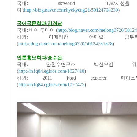
국내: sktworld 'T,박지
다'(
http://blog.naver.com/hyekyeng21/50124704239
)
국어국문학과/김경남
국내: 비어 투데이 (
http://blog.naver.com/melong0720/5012
해외: 아메리칸 어패럴 임
(
http://blog.naver.com/melong0720/50124785828
)
언론홍보학과/송수은
국내: 안철수연구소 백신오진 
(
http://in1q84.egloos.com/1027418
)
해외: 2011 Ford explorer 페
(
http://in1q84.egloos.com/1027475
)