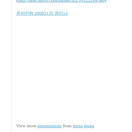
(
http://blog.naver.com/mena0322/10122289580
)
온라인Pr 20082135 정미나
View more
presentations
from
mena jeong