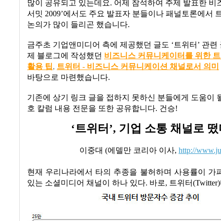
많이 공유되고 있는데요
.
어제 참석하여 주제 발표한 
서밋
2009’
에서도 주요 발표자 분들이나 패널토론에서 
논의가 많이 들리곤 했습니다
.
금주초 기업앤미디어 측에 제공했던 글도
‘
트위터
’
관련
제 블로그에 작성했던
비즈니스
커뮤니케이터를
위한
트
활용
팁
,
트위터 -
비즈니스
커뮤니케이션
채널로서
의미
바탕으로 마련했습니다
.
기존에 상기 링크 글을 접하지 못하신 분들에게 도움이 될
호 칼럼 내용 전문을 또한 공유합니다
.
건승
!
‘
트위터
’,
기업 소통 채널로 떴
이중대
(
에델만 코리아 이사
,
http://www.j
현재 우리나라에서 타의 추종을 불허하며 사용률이 가
있는 소셜미디어 채널이 하나 있다
.
바로
,
트위터
(Twitter)