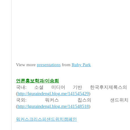
View more
presentations
from
Ruby Park
언론홍보학과/이송희
국내: 소셜 미디어 기반 한국후지제록스의
(
http://lguraindengl.blog.me/141545429
)
국외: 워커스 칩스의 샌드위
(
http://lguraindengl.blog.me/141548518
)
워커스크리스피샌드위치캠페인