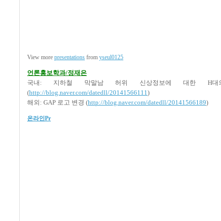
View more
presentations
from
yseul0125
언론홍보학과/정재은
국내: 지하철 막말남 허위 신상정보에 대한 H
(
http://blog.naver.com/datedll/20141566111
)
해외: GAP 로고 변경 (
http://blog.naver.com/datedll/20141566189
)
온라인Pr