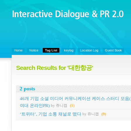
Interactive Dialogue &
PR 2.0
Juny's Blog is open for sharing personal experience and knowledge on k
Organizational Communicaitons, Soft Skills, Social Media
Home
Notice
Tag List
keylog
Location Log
Guest Book
Search Results for '대한항공'
2 posts
46개 기업 소셜 미디어 커뮤니케이션 케이스 스터디 모음
여대 온라인PR)
by 쥬니캡
(1)
‘트위터’, 기업 소통 채널로 떴다
by 쥬니캡
(9)