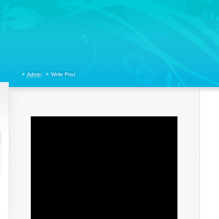
tions, Organizational Communicaitons, Soft Skills, Social Media
Admin
Write Post