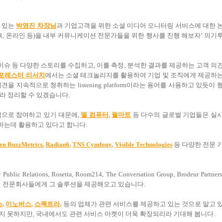
 있는
박영
진
차장님
과 기업고객을 위한 소셜 미디어 모니터링 서비스에 대한 
R,
온라인 등
)
을 내부 커뮤니케이션 전문가들을 위한 행사를 진행 해보자
’
의기
이슈 등 다양한 스토리를 수집하고
,
이를 측정
,
분석한 결과를 제공하는 고객 의
포레스터 리서치
에서는 소셜 테크놀리지를 활용하여 기업 및 조직에게 제공하
의견을 지속적으로 청취하는
listening platform
이라는 용어를 사용하고 있듯이 
라 정리할 수 있겠습니다
.
적으로 참여하고 있기 대문에
,
델 컴퓨터
,
월마트
등 다수의 글로벌 기업들은 실
하는데 활용하고 있다고 합니다
.
sen BuzzMetrics
,
Radian6
,
TNS Cymfony
,
Visible Technologies
등 다양한 전문 
blic Relations, Rosetta, Room214, The Conversation Group, Brodeur Partners
션 전문회사들에게 그 솔루션을 제공해오고 있습니다
.
,
이노버스
,
스펙트라
,
등의 업체가 관련 서비스를 제공하고 있는 것으로 알고 
있지 못하지만
,
국내에서도 관련 서비스 마켓이 더욱 확장되리라 기대해 봅니다
.