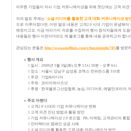
아무튼 기업들이 자사 기업 커뮤니케이션을 위해 첫단계는 고객 의견
저의 발표 주제는
‘
소셜 미디어를 활용한 고객 대화 커뮤니케이션 방
으로 이루어졌다면
,
이번 발표 내용은 고객
2.0
시대 기업이 유념해야
예정이고요
.
지금 여러가지 자료를 수집하여 행사 참석자들에게 도움이
내용들은 행사 이전이더라도 제 블로그를 통해 내용 공유하고자 합니
관심있는 분들은
http://www.onoffmix.com/e/buzzinsight/705
를 방문
n
행사 개요
l
일시
: 2009
년
3
월
3
일
(
화
)
오후
13
시
30
분
~
오후
6
시
l
장소
:
서울시 강남구 삼성동 코엑스 컨퍼런스룸
310
호
l
주관
:
기업
&
미디어
l
주최
:
코리아와이즈넛
l
후원
:
한국블로그산업협회
,
농심
,
미디어유
,
에델만코리아
,
n
주요 아젠다
l
고객
2.0
시대의 기업 커뮤니케이션 변화
l
고객 의견 진단 방법과 활용 방안
l
기업 커뮤니케이션
2.0
로드맵
: PR,
마케팅
,
고객관리의 통합
l
인터랙티브 캠페인 성공 사례
l
소셜 미디어를 활용한 고객 대화 커뮤니케이션 방안