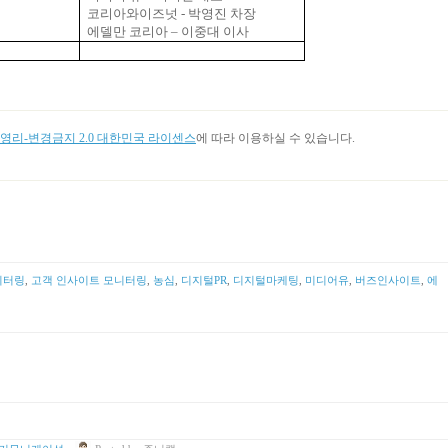
코리아와이즈넛 - 박영진 차장
에델만 코리아
–
이중대 이사
리-변경금지 2.0 대한민국 라이센스
에 따라 이용하실 수 있습니다.
니터링
,
고객 인사이트 모니터링
,
농심
,
디지털PR
,
디지털마케팅
,
미디어유
,
버즈인사이트
,
에