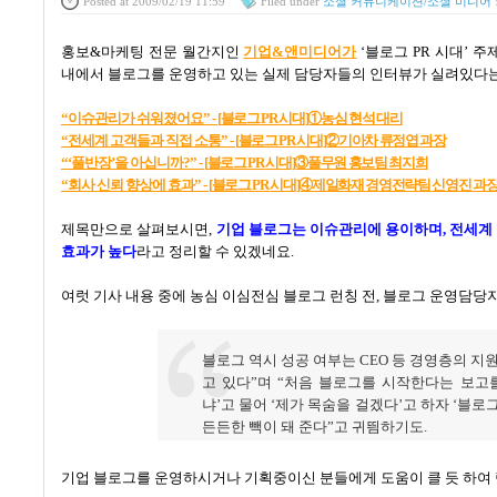
Posted
at 2009/02/19 11:59
Filed
under
소셜 커뮤니케이션/소셜 미디어
홍보
&
마케팅 전문 월간지인
기
업&
앤
미
디어
가
‘
블로그
PR
시대
’
주
내에서 블로그를 운영하고 있는 실제 담당자들의 인터뷰가 실려있다
“
이슈관리가
쉬워졌어요” -
[
블로그
PR
시대]①
농심
현석
대리
“
전세계
고객들과
직접
소통” -
[
블로그 PR
시대]②
기아차
류정엽
과장
“‘
풀반장’
을
아십니까?” -
[
블로그 PR
시대]③
풀무원
홍보팀
최지희
“
회사
신뢰
향상에
효과” -
[
블로그 PR
시대]④
제일화재
경영전략팀
신영진
과
제목만으로 살펴보시면
,
기업 블로그는 이슈관리에 용이하며
,
전세계
효과가 높다
라고 정리할 수 있겠네요
.
여럿 기사 내용 중에 농심 이심전심 블로그 런칭 전
,
블로그 운영담당자
블로그 역시 성공 여부는
CEO
등 경영층의 지
고 있다
”
며
“
처음 블로그를 시작한다는 보고
냐
’
고 물어
‘
제가 목숨을 걸겠다
’
고 하자
‘
블로그
든든한 빽이 돼 준다
”
고 귀띔하기도
.
기업 블로그를 운영하시거나 기획중이신 분들에게 도움이 클 듯 하여