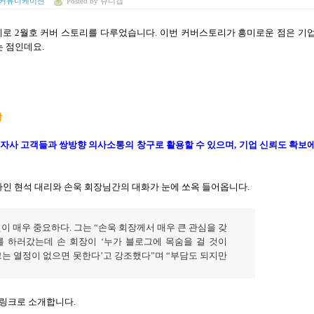
 커뮤니케이션
Posted
by
쥬니캡
제로
2
월호 커버 스토리를 다루었습니다
.
이번 커버스토리가 흥미로운 점은 기
는 점인데요
.
장
 자사 고객들과 쌍방향 의사소통의 창구로 활용할 수 있으며
,
기업 신뢰도 확보
인 현석 대리와 손욱 회장님간의 대화가 눈에 쏘옥 들어옵니다
.
원이 매우 중요하다
.
그는
“
손욱 회장께서 매우 큰 관심을 갖
를 하러갔는데 손 회장이
‘
누가 블로그에 목숨을 걸 것이
는 열정이 없으면 못한다
’
고 강조했다
”
며
“
부담도 되지만
 링크로 소개합니다
.