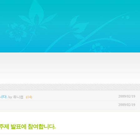
ywords regarding Business communications, Public Relations, Marketing Communica
2009/02/19
니다.
by 쥬니캡
(14)
2009/02/19
’ 주제 발표에 참여합니다.