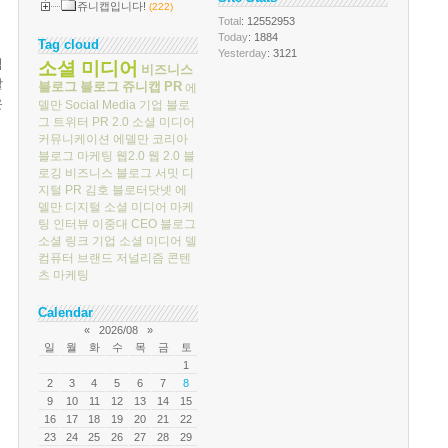
쥬니캡입니다!
(222)
Total
: 12552953
Today
: 1884
Tag cloud
Yesterday
: 3121
심
소셜 미디어
비즈니스
할
블로그
블로그
쥬니캡
PR
에
운
델만
Social Media
기업 블로
그
트위터
PR 2.0
소셜 미디어
커뮤니케이션
에델만 코리아
블로그 마케팅
웹2.0
웹 2.0
블
로깅
비즈니스 블로그 서밋
디
지털 PR
김호
블로터닷넷
에
델만 디지털
소셜 미디어 마케
팅
인터뷰
이중대
CEO 블로그
소셜 링크
기업 소셜 미디어
델
컴퓨터
브랜드 저널리즘
콘텐
츠 마케팅
Calendar
«
2026/08
»
일
월
화
수
목
금
토
1
2
3
4
5
6
7
8
9
10
11
12
13
14
15
16
17
18
19
20
21
22
23
24
25
26
27
28
29