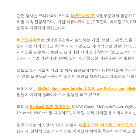
관련 행사는 코리아와이즈넛의
버즈인사이트
사업부문에서 활동하고
의를 계속 진행해오다
, ‘
기업 커뮤니케이션
(
고객관리
,
마케팅
, PR, CS
합하여 기획하게 되었습니다
.
버즈인사이트
는 인터넷 공간에서 발생하는 기업
,
브랜드
,
제품
,
인물
,
모니터링 서비스라고 생각하시면 되겠고요. 추가적으로 덧붙이자면,
서비스를 단순하게 브랜드 모니터링 서비스라 칭하지 않고
,
고객의 
2.0
시대 기업 커뮤니케이션에 있어 가장 중요한 커뮤니케이션 활동이
오늘날 소비자들이 기업 및 제품 브랜드에 대한 다양한 대화에 적극
간 경청 플랫폼을 구축하여 고객의 의견을 지속적으로 체크하고 대화
해외에서는
Biz360
,
Dow Jones Insight
,
J.D. Power & Associates
,
Niel
업들이 메이저 플레이어로서 활동을 하고 있고요
.
특히나
Radian6
같은
경우에는
MWW Group, McGraph/Power, Ogilvy Pu
Universal McCann
등 다수의
PR,
마케팅
,
대화 마케팅 등 커뮤니케이
한국에서는 버즈인사이트와 더불어
다음소프트
,
버즈워드
,
버즈인덱스
습니다
.
전체적으로 각 서비스별 차이점과 혜택을 충분히 파악하고 