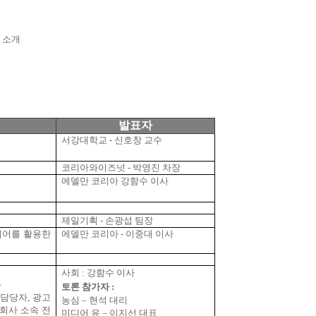
 소개
발표자
서강대학교
-
신호창 교수
화
코리아와이즈넛
-
박영진 차장
에델만 코리아 강함수 이사
제일기획
-
손광섭 팀장
디어를 활용한
에델만 코리아
-
이중대 이사
사회
:
강함수 이사
화
토론 참가자
:
 담당자
,
광고
농심
–
현석 대리
회사 소속 전
미디어 유
–
이지선 대표