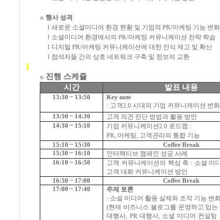
n
행사 성격
l
새로운 소셜미디어 환경 현황 및 기업의
PR/
마케팅 기능 변화
l
소셜미디어 환경에서의
PR/
마케팅 커뮤니케이션 전략 학습
l
디지털
PR/
마케팅 커뮤니케이션에 대한 인식 제고 및 확산
l
참석자들 간의 상호 네트워크 구축 및 정보의 교환
진행 스케쥴
n
시간
발표 내용
13:30 ~ 13:50
Key note
:
고객
2.0
시대의 기업 커뮤니케이션 변
13:50 ~ 14:30
고객 의견 진단 방법과 활용 방안
14:30 ~ 15:10
기업 커뮤니케이션
2.0
로드맵
:
PR,
마케팅
,
고객관리의 통합 기능
15:10 ~ 15:30
Coffee Break
15:30 ~ 16:10
인터랙티브 캠페인 성공 사례
16:10 ~ 16:50
고객 커뮤니케이션의 핵심 축
:
소셜 미
고객 대화 커뮤니케이션 방안
16:50 ~ 17:00
Coffee Break
17:00 ~ 17:40
주제 토론
:
소설 미디어 활용 실제와 조직 기능 변
(
현재 비즈니스 블로그를 운영하고 있는
대행사
, PR
대행사
,
소셜 미디어 컨설팅 