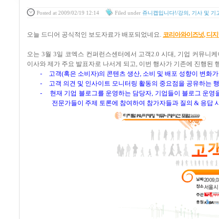
Posted
at 2009/02/19 12:14
Filed
under
쥬니캡입니다!/강의, 기사 및 기
오늘 드디어 공식적인 보도자료가 배포되었네요
.
코리아와이즈넛,
디지
오는
3
월
3
일 코엑스 컨퍼런스센터에서 고객
2.0
시대
,
기업 커뮤니케
이사와 제가 주요 발표자로 나서게 되고
,
이번 행사가 기존에 진행된 
-
고객
(
혹은 소비자
)
의 콘텐츠 생산
,
소비 및 배포 성향이 변화가
-
고객 의견 및 인사이트 모니터링 활동의 중요점을 공유하는 
-
현재 기업 블로그를 운영하는 담당자
,
기업들이 블로그 운영을
전문가들이 주제 토론에 참여하여 참가자들과 질의
&
응답 