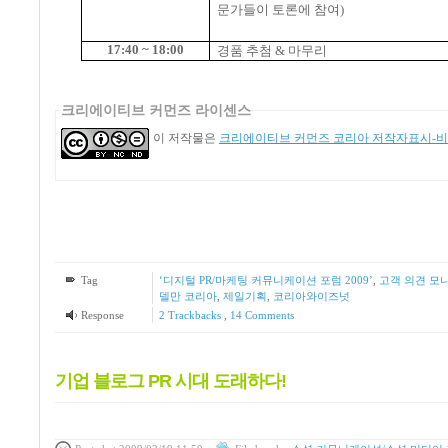
문가들이 토론에 참여
)
17:40 ~ 18:00
경품 추첨
&
마무리
크리에이티브 커먼즈 라이센스
이 저작물은
크리에이티브 커먼즈 코리아 저작자표시-비영
Tag
‘디지털 PR/마케팅 커뮤니케이션 포럼 2009’
,
고객 의견 모
델만 코리아
,
제일기획
,
코리아와이즈넛
Response
2
Trackbacks
,
14
Comments
기업 블로그 PR 시대 도래하다!