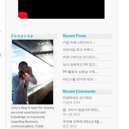
수
J u n y c a p
Recent Posts
기업 커뮤니케이터가 ...
파트타임 최고 커뮤니...
사
커뮤니케이션 오디언스...
보다 전략적인 PR 접근...
PR 활동의 신뢰성 구축...
마인드풀 리더의 대표 ...
Recent Comments
안녕하세요 반가워요
이승희 2016
Juny's Blog is open for sharing
옙, 오타가 맞슴다!!! 2011...
personal experience and
쥬니캡 2013
knowledge on keywords
regarding Business
두번째 단락에 2011년 8월 ...
communications, Public
문진 2013