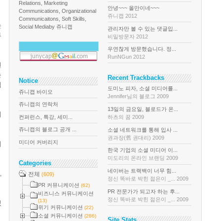
Relations, Marketing
안녕~~~ 올만이네~~~
Communications, Organizational
쥬니캡 2012
Communicaitons, Soft Skills,
논
Social Media
by 쥬니캡
관리자만 볼 수 있는 댓글입...
투
비밀방문자 2012
우연찮게 방문했습니다. 정...
RunNGun 2012
견
는
Recent Trackbacks
Notice
웹
도미노 피자, 소셜 미디어를...
쥬니캡 바이오
Jennifer님의 블로그 2009
쥬니캡의 연락처
13일의 금요일, 블로드가 온...
시
컨퍼런스, 특강, 세미...
하츠의 꿈 2009
쥬니캡의 블로그 공개 ...
소셜 네트워크를 통해 입사 ...
권과장(舊 권대리) 2009
미디어 커버리지
기
한국 기업의 소셜 미디어 이...
미도리의 온라인 브랜딩 2009
Categories
네이버는 트랙백이 너무 힘...
,
전체
(609)
정신 똑바로 박힌 젊은이 _... 2009
PR 커뮤니케이션
(62)
PR 전문가가 되고자 하는 후...
비즈니스 커뮤니케이션
정신 똑바로 박힌 젊은이 _... 2009
(13)
있
위기 커뮤니케이션
(22)
소셜 커뮤니케이션
(286)
Site Stats