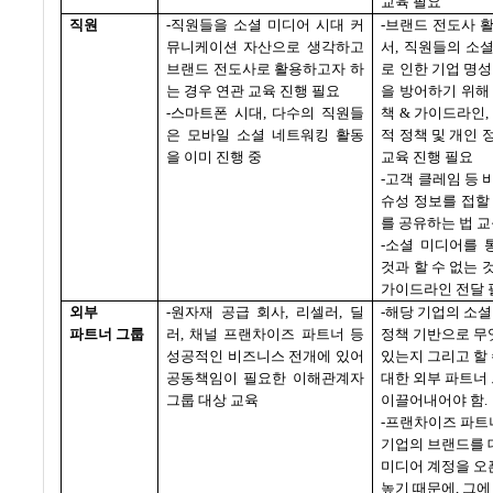
교육 필요
직원
-
직원들을 소셜 미디어 시대 커
-
브랜드 전도사 
뮤니케이션 자산으로 생각하고
서
,
직원들의 소셜
브랜드 전도사로 활용하고자 하
로 인한 기업 명성
는 경우 연관 교육 진행 필요
을 방어하기 위해
-
스마트폰 시대
,
다수의 직원들
책
&
가이드라인
,
은 모바일 소셜 네트워킹 활동
적 정책 및 개인 
을 이미 진행 중
교육 진행 필요
-
고객 클레임 등 
슈성 정보를 접할
를 공유하는 법 
-
소셜 미디어를 
것과 할 수 없는 
가이드라인 전달 
외부
-
원자재 공급 회사
,
리셀러
,
딜
-
해당 기업의 소셜
파트너 그룹
러
,
채널 프랜차이즈 파트너 등
정책 기반으로 무
성공적인 비즈니스 전개에 있어
있는지 그리고 할
공동책임이 필요한 이해관계자
대한 외부 파트너
그룹 대상 교육
이끌어내어야 함
.
-
프랜차이즈 파트
기업의 브랜드를 
미디어 계정을 오
높기 때문에
,
그에