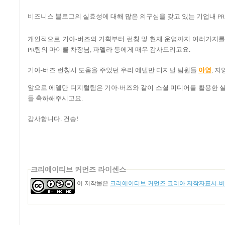
비즈니스
블로그의
실효성에
대해
많은
의구심을
갖고
있는
기업내
P
개인적으로
기아
버즈의
기획부터
런칭
및
현재
운영까지
여러가지를
-
팀의
마이클
차장님
파멜라
등에게
매우
감사드리고요
PR
,
.
기아
버즈
런칭시
도움을
주었던
우리
에델만
디지털
팀원들
아영
지
-
,
앞으로
에델만
디지털팀은
기아
버즈와
같이
소셜
미디어를
활용한
-
들
축하해주시고요
.
감사합니다
건승
.
!
크리에이티브 커먼즈 라이센스
이 저작물은
크리에이티브 커먼즈 코리아 저작자표시-비영