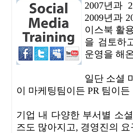
2007
년과
2
2009
년과
2
이스북 활
을 검토하
운영을 해
일단 소셜 
이 마케팅팀이든
PR
팀이든
기업 내 다양한 부서별 소
즈도 많아지고
,
경영진의 요