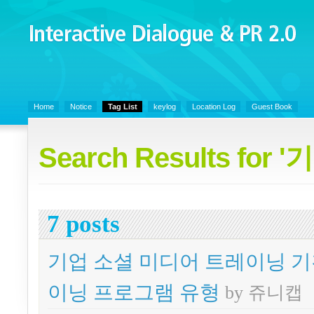
Interactive Dialogue &
PR 2.0
Juny's Blog is open for sharing personal experience and knowledge on ke
Home
Notice
Tag List
keylog
Location Log
Guest Book
Search Results for 
7 posts
기업 소셜 미디어 트레이닝 기획
이닝 프로그램 유형
by 쥬니캡