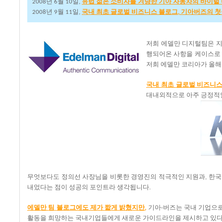
년
월
일
유럽
젊은
소비자를
겨냥한
기아
자동차의
바이럴
2008
6
10
,
년
월
일
국내
최초
글로벌
비즈니스
블로그
기아버즈의
첫
2008
9
11
,
,
저희 에델만 디지털팀은 
행되어온
사항을
케이스로
저희
에델만
코리아가
올해
국내
최초
글로벌
비즈니
대내외적으로
아주
긍정적
무엇보다도
정의선
사장님을
비롯한
경영진의
적극적인
지원과
한국
,
내었다는
점이
성공의
포인트라
생각됩니다
.
에델만
팀
블로그에도
제가
짧게
밝혔지만
기아
버즈는
국내
기업으
,
-
활동을
희망하는
국내기업들에게
새로운
가이드라인을
제시하고
있