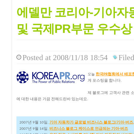
에델만 코리아-기아자동
및 국제PR부문 우수상
Posted
at 2008/11/18 18:54
File
한국
협회에서
배포
오늘
PR
게
포스팅을
합니다
.
제
블로그에
고객사
관련
에
대한
내용은
가끔
전해드린바
있는데요
.
년
월
일
기아
자동차가
글로벌
비즈니스
블로그
기아
버즈
2007
9
10
,
(
-
년
월
일
비즈니스
블로그
케이스로
언급되는
기아
버즈
2007
9
14
,
-