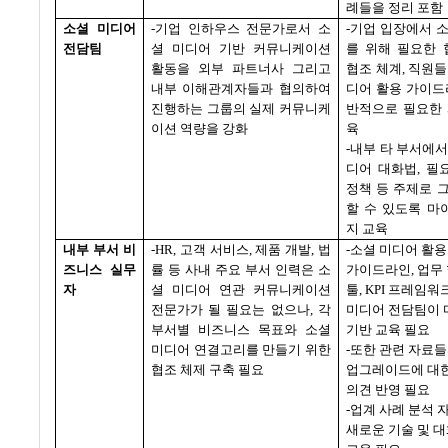
례들을 정리 포함
소셜 미디어
-
기업 인하우스 전문가로서 소
-
기업 입장에서 
전담팀
셜 미디어 기반 커뮤니케이션
를 위해 필요한 
활동을 외부 파트너사 그리고
협조 체계
,
직원들
내부 이해관계자들과 협의하여
디어 활용 가이드
진행하는 그룹의 실제 커뮤니케
반적으로 필요한 
이션 역량을 강화
육
-
내부 타 부서에서
디어 대화법
,
필
정책 등 주제로 
할 수 있도록 마
지 교육
내부 부서 비
-HR,
고객 서비스
,
제품 개발
,
법
-
소셜 미디어 활용
즈니스 실무
률 등 사내 주요 부서 인력은 소
가이드라인
,
업무
자
셜 미디어 연관 커뮤니케이션
툴
, KPI
프레임워크
전문가가 될 필요는 없으나
,
각
미디어 전담팀이 
부서별 비즈니스 목표와 소셜
기반 교육 필요
미디어 연결고리를 만들기 위한
-
또한 관련 자료
협조 체제 구축 필요
업그레이드에 대
의견 반영 필요
-
업계 사례 분석 
새로운 기술 및 