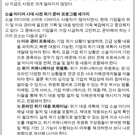
난 지금도 사정은 크게 달라지지 않았다.
소셜 미디어 시대 사전 위기 준비 프로그램 세가지
소셜 미디어와 스마트 디바이스 사용자가 많아지면서, 현재 기업들의 위
기 및 이슈 관리에 필요한 기획 및 대응 방안은 더욱 복잡해지고 중요해지
고 있다. 그 중에서도 기업들이 가장 시급하게 고민하고, 준비해야 하는 3
가지 요소는 다음과 같다.
1)
이슈 관리 프로세스:
기업 위기 상황이 발생하면, 긴급 상황 내용
을 파악하고, 빠른 대응이 가능한, 기업의 위기 대응 계획이 사전에
개발돼 있어야 한다. 특히, 요즘 기업 위기 상황은 소셜 미디어 기반
으로 증폭되는 경우가 많기 때문에, 이슈 관리 전체 프로세스에 소
셜 미디어 대응 전략, 전술 및 절차 등 내용이 포함돼야 한다.
2)
위기 커뮤니케이션 위원회:
위기 커뮤니케이션 위원회는 온/오
프라인 다양한 위기 상황별로 연관 모든 사내 이해관계자들을 아울
러야 한다. 물론 위기의 심각성 및 기업의 책임성에 따라 참여자는
달라질 수 있으나, 위원회 멤버로 고려할 수 있는 주요 부서는 법률,
마케팅, 고객 서비스, 기업 커뮤니케이션, IT, 제품 PR, 인사 등이며,
이들을 통해 위기 대응 방향, 절차 및 이해관계자별 메시지가 개발
되고, 컨펌돼야 한다.
3)
온라인 위기 대응 트레이닝:
위기 대응 계획에 기업 소셜 미디어
채널 대응 절차 및 내용을 포함하고, 제대로 작동되는지 실제 확인
이 필요하다. 실제 위기 상황으로 발전할 수 있는 잠재 이슈 시나리
오를 개발하고, 위기 커뮤니케이션 위원회 구성원들이 부여된 역할
및 책임 기반 그 기능이 수행되는지 여부를 체크하면서 보다 나은
방향으로 개선해 나가야 한다.