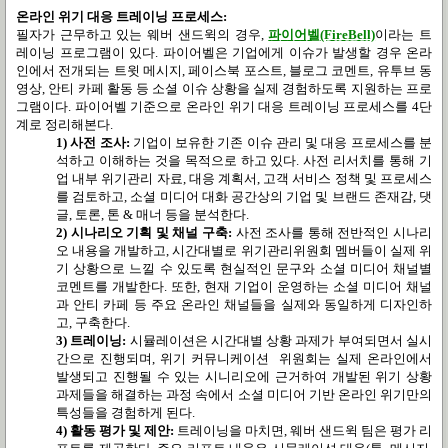
온라인 위기 대응 트레이닝 프로세스:
필자가 근무하고 있는 웨버 샌드윅의 경우,
파이어벨(FireBell)
이라는 트
레이닝 프로그램이 있다. 파이어벨은 기업에게 이슈가 발생할 경우 온라
인에서 전개되는 트윗 메시지, 페이스북 포스트, 블로그 코멘트, 유투브 동
영상, 안티 카페 활동 등 소셜 이슈 상황을 실제 경험하도록 지원하는 프로
그램이다. 파이어벨 기준으로 온라인 위기 대응 트레이닝 프로세스를 4단
계로 정리해본다.
1) 사전 조사:
기업이 보유한 기존 이슈 관리 및 대응 프로세스를 분
석하고 이해하는 것을 목적으로 하고 있다. 사전 리서치를 통해 기
업 내부 위기관리 자료, 대응 계획서, 고객 서비스 정책 및 프로세스
를 검토하고, 소셜 미디어 대화 공간상의 기업 및 브랜드 존재감, 댓
글, 토론, 톤 & 매너 등을 분석한다.
2) 시나리오 기획 및 채널 구축:
사전 조사를 통해 전반적인 시나리
오 내용을 개발하고, 시간대별로 위기관리위원회 멤버들이 실제 위
기 상황으로 느낄 수 있도록 현실적인 문구와 소셜 미디어 채널별
코멘트를 개발한다. 또한, 현재 기업이 운영하는 소셜 미디어 채널
과 안티 카페 등 주요 온라인 채널들을 실제와 동일하게 디자인하
고, 구축한다.
3) 트레이닝:
시뮬레이션은 시간대별 상황 과제가 부여되면서 실시
간으로 진행되며, 위기 커뮤니케이션 위원회는 실제 온라인에서
발생되고 진행될 수 있는 시니리오에 근거하여 개발된 위기 상황
과제들을 해결하는 과정 속에서 소셜 미디어 기반 온라인 위기만의
특성들을 경험하게 된다.
4) 활동 평가 및 제안:
트레이닝을 마치면, 웨버 샌드윅 팀은 평가 리