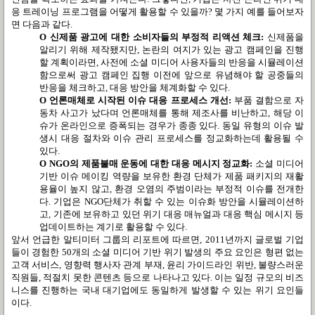
응 트레이닝 프로그램을 어떻게 활용할 수 있을까? 몇 가지 예를 들어보자
면 다음과 같다.
O 신제품 광고에 대한 소비자들의 부정적 리액션 체크:
신제품을
알리기 위해 제작됐지만, 논란의 여지가 있는 광고 캠페인을 진행
할 계획이라면, 사전에 소셜 미디어 사용자들의 반응을 시뮬레이션
함으로써 광고 캠페인 집행 이전에 앞으로 유념해야 할 공중들의
반응을 체크하고, 대응 방안을 체계화할 수 있다.
O 언론매체로 시작된 이슈 대응 프로세스 개선:
부품 결함으로 자
동차 사고가 났다며 언론매체를 통해 제조사를 비난하고, 해당 이
슈가 온라인으로 증폭되는 경우가 종종 있다. 동일 유형의 이슈 발
생시 대응 절차와 이슈 관리 프로세스를 정교화하는데 활용될 수
있다.
O NGO의 제품불매 운동에 대한 대응 메시지 정교화:
소셜 미디어
기반 이슈 메이킹 역량을 보유한 환경 단체가 제품 패키지의 재활
용율이 높지 않고, 환경 오염의 주범이라는 부정적 이슈를 전개한
다. 기업은 NGO단체가 취할 수 있는 이슈화 방안을 시뮬레이션하
고, 기존에 보유하고 있던 위기 대응 매뉴얼과 대응 핵심 메시지 등
업데이트하는 계기로 활용할 수 있다.
앞서 언급한 알티미터 그룹의 리포트에 따르면, 2011년까지 글로벌 기업
들이 경험한 50개의 소셜 미디어 기반 위기 발생의 주요 요인은 형편 없는
고객 서비스, 영향력 행사자 관계 부재, 윤리 가이드라인 위반, 불량스러운
직원들, 적절치 못한 콘텐츠 등으로 나타나고 있다. 이는 일정 규모의 비즈
니스를 진행하는 국내 대기업에도 동일하게 발생할 수 있는 위기 요인들
이다.