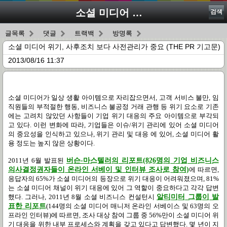
소셜 미디어 위기, 사후조치 보다 사전관리가 중요 (THE PR 기고문)
검색
글목록
댓글
트랙백
방명록
소셜 미디어 위기, 사후조치 보다 사전관리가 중요 (THE PR 기고문)
2013/08/16 11:37
소셜 미디어가 일상 생활 아이템으로 자리잡으면서, 고객 서비스 불만, 임
직원들의 부적절한 행동, 비즈니스 불공정 거래 관행 등 위기 요소로 기존
에는 고려치 않았던 사항들이 기업 위기 대응의 주요 아이템으로 부각되
고 있다. 이런 변화에 따라, 기업들은 이슈/위기 관리에 있어 소셜 미디어
의 중요성을 인식하고 있으나, 위기 관리 및 대응 에 있어, 소셜 미디어 활
용 정도는 높지 않은 상황이다.
2011년 6월 발표된
버슨-마스텔러의 리포트(826명의 기업 비즈니스
의사결정권자들이 온라인 서베이 및 인터뷰 조사로 참여)
에 따르면,
응답자의 65%가 소셜 미디어의 등장으로 위기 대응이 어려워졌으며, 81%
는 소셜 미디어 채널이 위기 대응에 있어 그 역할이 중요하다고 각각 답변
했다. 그러나, 2011년 8월 소셜 비즈니스 컨설턴시
알티미터 그룹이 발
표한 리포트
(144명의 소셜 미디어 매니저 온라인 서베이스 및 63명의 오
프라인 인터뷰)에 따르면, 조사 대상 참여 그룹 중 56%만이 소셜 미디어 위
기 대응을 위한 내부 프로세스와 계획을 갖고 있다고 답변했다. 몇 년이 지