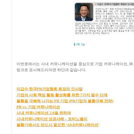
이번호에서는 사내 커뮤니케이션을 중심으로 기업 커뮤니케이션
, I
링크로 표시해드리자면 하단과 같습니다
.
이
갑수
한
국PR
기
업
협
회
회
장
의
인
사
말
기업의
사회
책임
활동
활성화를
위한 7
가지
필수
단계
불황을
극복해
나가는 PR
기업 (PR
기업의
불황극복
전략)
PR vs.
기
업
커
뮤
니
케
이
션
사내
커뮤니케이션 2.0
을
위하여
사내커뮤니케이션
성공사례
–
포터노벨리
불황기에서도
반드시
필요한 ‘
사내커뮤니케이션’