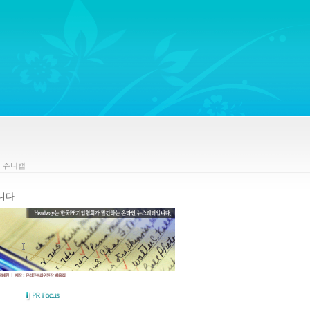
ywords regarding Business communications, Public Relations, Marketing Communica
y
쥬니캡
니다
.