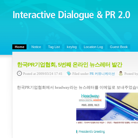
Interactive Dialogue &
PR 2.0
Juny's Blog is open for sharing personal experience and knowledge on ke
Home
Notice
Tag List
keylog
Location Log
Guest Book
한국PR기업협회, 5번째 온라인 뉴스레터 발간
Posted
at 2009/03/24 17:41
Filed
under
PR 커뮤니케이션
Posted
b
한국
PR
기업협회에서
headway
라는 뉴스레터를 이메일로 보내주었습