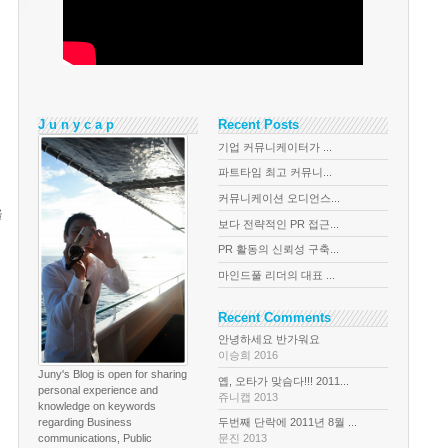
J u n y c a p
Recent Posts
기업 커뮤니케이터가 ...
파트타임 최고 커뮤니...
커뮤니케이션 오디언스...
을
보다 전략적인 PR 접근...
PR 활동의 신뢰성 구축...
마인드풀 리더의 대표 ...
Recent Comments
안녕하세요 반가워요
이승희 2016
Juny's Blog is open for sharing
옙, 오타가 맞슴다!!! 2011...
personal experience and
쥬니캡 2013
knowledge on keywords
regarding Business
두번째 단락에 2011년 8월 ...
communications, Public
문진 2013