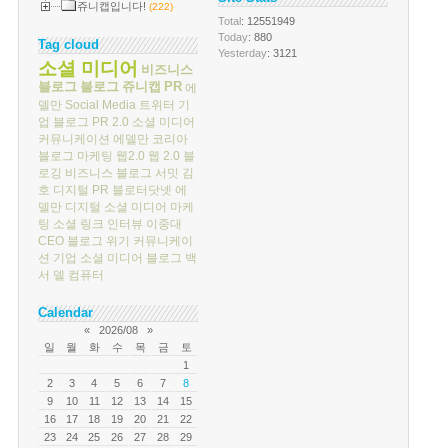
쥬니캡입니다!
(222)
Total
: 12551949
Today
: 880
Tag cloud
Yesterday
: 3121
소셜 미디어
비즈니스
블로그
블로그
쥬니캡
PR
에
델만
Social Media
트위터
기
업 블로그
PR 2.0
소셜 미디어
커뮤니케이션
에델만 코리아
블로그 마케팅
웹2.0
웹 2.0
블
로깅
비즈니스 블로그 서밋
김
호
디지털 PR
블로터닷넷
에
델만 디지털
소셜 미디어 마케
팅
소셜 링크
인터뷰
이중대
CEO 블로그
위기 커뮤니케이
션
기업 소셜 미디어
블로그 백
서
델 컴퓨터
Calendar
«
2026/08
»
일
월
화
수
목
금
토
1
2
3
4
5
6
7
8
9
10
11
12
13
14
15
16
17
18
19
20
21
22
23
24
25
26
27
28
29