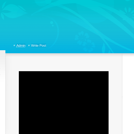
tions, Organizational Communicaitons, Soft Skills, Social Media
Admin
Write Post