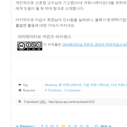
개인적으로 신호창 교수님의 기고문
(
사내 커뮤니케이션
2.0
을 위하여
에게 도움이 될 듯 하여 링크로 소개합니다
.
마지막으로 이갑수 회장님의 인사말을 살펴보니
,
올해가 한국
PR
기업
활발한 활동에 대한 기대가 커지네요
.
크리에이티브 커먼즈 라이센스
이 저작물은
크리에이티브 커먼즈 코리아 저작자표시-비영
Tag
Headway
,
IR 커뮤니케이션
,
기업 커뮤니케이션
,
사내 커뮤
Response
0 Trackback
,
2
Comments
Trackback
URL
:
http://junycap.com/trackback/515
≪
Previous
1
:
...
8
:
9
:
10
:
11
:
12
:
13
:
14
:
15
:
16
:
...
62
:
Next
≫