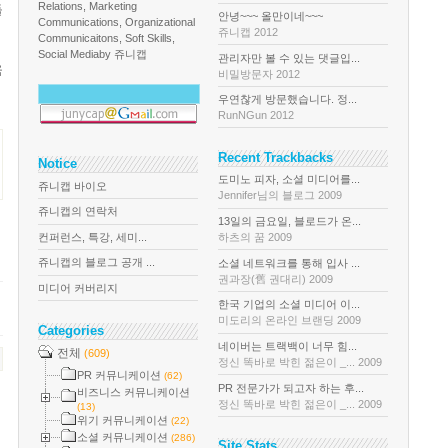
Relations, Marketing
들
안녕~~~ 올만이네~~~
Communications, Organizational
쥬니캡 2012
Communicaitons, Soft Skills,
Social Media
by 쥬니캡
관리자만 볼 수 있는 댓글입...
욱
비밀방문자 2012
우연찮게 방문했습니다. 정...
RunNGun 2012
Recent Trackbacks
Notice
도미노 피자, 소셜 미디어를...
쥬니캡 바이오
Jennifer님의 블로그 2009
쥬니캡의 연락처
13일의 금요일, 블로드가 온...
컨퍼런스, 특강, 세미...
하츠의 꿈 2009
쥬니캡의 블로그 공개 ...
소셜 네트워크를 통해 입사 ...
권과장(舊 권대리) 2009
미디어 커버리지
한국 기업의 소셜 미디어 이...
미도리의 온라인 브랜딩 2009
Categories
네이버는 트랙백이 너무 힘...
전체
(609)
정신 똑바로 박힌 젊은이 _... 2009
PR 커뮤니케이션
(62)
PR 전문가가 되고자 하는 후...
비즈니스 커뮤니케이션
정신 똑바로 박힌 젊은이 _... 2009
(13)
위기 커뮤니케이션
(22)
소셜 커뮤니케이션
(286)
Site Stats