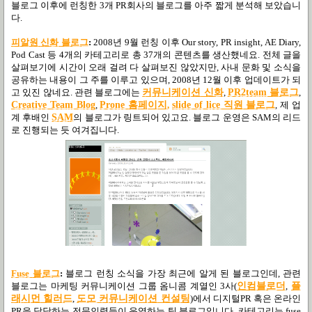
블로그 이후에 런칭한
3
개
PR
회사의 블로그를 아주 짧게 분석해 보았습니
다
.
피
알
원
신
화
블
로그
:
2008
년
9
월 런칭 이후
Our story, PR insight, AE Diary,
Pod Cast
등
4
개의 카테고리로 총
37
개의 콘텐츠를 생산했네요
.
전체 글을
살펴보기에 시간이 오래 걸려 다 살펴보진 않았지만
,
사내 문화 및 소식을
공유하는 내용이 그 주를 이루고 있으며
, 2008
년
12
월 이후 업데이트가 되
고 있진 않네요
.
관련 블로그에는
커뮤니케이션 신화
,
PR2team
블로그
,
Creative Team Blog
,
Prone
홈페이지
,
slide of lice 직원 블로그
,
제 업
계 후배인
SAM
의 블로그가 링트되어 있고요
.
블로그 운영은
SAM
의 리드
로 진행되는 듯 여겨집니다
.
Fuse
블
로그
:
블로그 런칭 소식을 가장 최근에 알게 된 블로그인데
,
관련
블로그는 마케팅 커뮤니케이션 그룹 옴니콤 계열인
3
사
(
인컴블로더
,
플
래시먼 힐러드
,
도모 커뮤니케이션 컨설팅
)
에서 디지털
PR
혹은 온라인
PR
을 담당하는 전문인력들이 운영하는 팀 블로그입니다
.
카테고리는
fuse