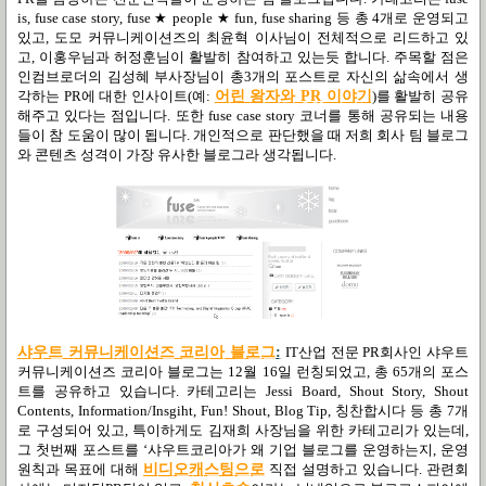
is, fuse case story, fuse ★ people ★ fun, fuse sharing
등 총
4
개로 운영되고
있고
,
도모 커뮤니케이션즈의 최윤혁 이사님이 전체적으로 리드하고 있
고
,
이홍우님과 허정훈님이 활발히 참여하고 있는듯 합니다
.
주목할 점은
인컴브로더의 김성혜 부사장님이 총
3
개의 포스트로 자신의 삶속에서 생
각하는
PR
에 대한 인사이트
(
예
:
어린
왕자와 PR
이야기
)
를 활발히 공유
해주고 있다는 점입니다
.
또한
fuse case story
코너를 통해 공유되는 내용
들이 참 도움이 많이 됩니다
.
개인적으로 판단했을 때 저희 회사 팀 블로그
와 콘텐츠 성격이 가장 유사한 블로그라 생각됩니다
.
샤
우트
커
뮤
니
케
이
션즈
코
리아
블
로그
:
IT
산업 전문
PR
회사인 샤우트
커뮤니케이션즈 코리아 블로그는
12
월
16
일 런칭되었고
,
총
65
개의 포스
트를 공유하고 있습니다
.
카테고리는
Jessi Board, Shout Story, Shout
Contents, Information/Insgiht, Fun! Shout, Blog Tip,
칭찬합시다 등 총
7
개
로 구성되어 있고
,
특이하게도 김재희 사장님을 위한 카테고리가 있는데
,
그 첫번째 포스트를
‘
샤우트코리아가 왜 기업 블로그를 운영하는지
,
운영
원칙과 목표에 대해
비
디
오
캐
스
팅
으로
직접 설명하고 있습니다
.
관련회