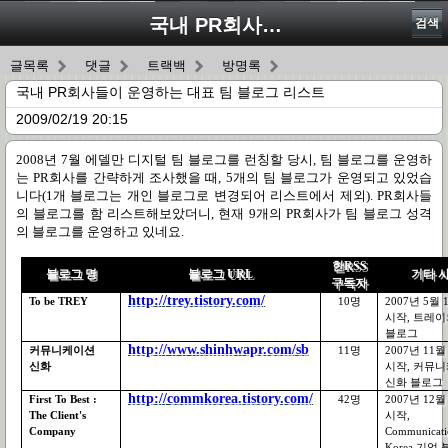
국내 PR회사들이 운영하는 대표 팀 블로그 리스트
검색
글목록
댓글
트랙백
방명록
국내 PR회사들이 운영하는 대표 팀 블로그 리스트
2009/02/19 20:15
2008
년
7
월 에델만 디지털 팀 블로그를 런칭할 당시
,
팀 블로그를 운영하
는
PR
회사를 간략하게 조사했을 때
, 5
개의 팀 블로그가 운영되고 있었습
니다
(1
개 블로그는 개인 블로그로 변경되어 리스트에서 제외
). PR
회사들
의 블로그를 함 리스트해보았더니
,
현재
9
개의
PR
회사가 팀 블로그 성격
의 블로그를 운영하고 있네요
.
한
RSS
블로그 명
블로그
URL
기타 
구독자
http://trey.tistory.com/
To be TREY
10
명
2007
년
5
월
1
시작
,
트레이
블로그
http://www.shinhwapr.com/sb
커뮤니케이션
11
명
2007
년
11
월
신화
시작
,
커뮤니
신화 블로그
http://commkorea.tistory.com/
First To Best :
42
명
2007
년
12
월
The Client's
시작
,
Company
Communicati
Korea
기업 