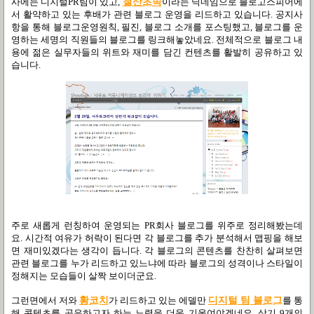
사에는 디지털
PR
팀이 있고
,
철
산
초
속
이라는 닉네임으로 블로고스피어에
서 활약하고 있는 후배가 관련 블로그 운영을 리드하고 있습니다
.
공지사
항을 통해 블로그운영원칙
,
필진
,
블로그 소개를 포스팅했고
,
블로그를 운
영하는 세명의 직원들의 블로그를 링크해놓았네요
.
전체적으로 블로그 내
용에 젊은 실무자들의 위트와 재미를 담긴 컨텐츠를 활발히 공유하고 있
습니다
.
주로 새롭게 런칭하여 운영되는
PR
회사 블로그를 위주로 정리해봤는데
요
.
시간적 여유가 허락이 된다면 각 블로그를 추가 분석해서 맵핑을 해보
면 재미있겠다는 생각이 듭니다
.
각 블로그의 콘텐츠를 찬찬히 살펴보면
관련 블로그를 누가 리드하고 있느냐에 따라 블로그의 성격이나 스타일이
정해지는 모습들이 살짝 보이더군요
.
그런면에서 저와
황코치
가 리드하고 있는 에델만
디지털 팀 블로그
를 통
해 콘텐츠를 공유하고자 하는 노력을 더욱 기울여야겠네요
.
상기
9
개의