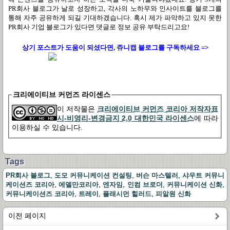
PR
회사 블로그가 날로 성장하고
,
각사의 노하우와 인사이트를 블로그를
통해 자주 공유하게 되길 기대하겠습니다
. 혹시 제가 파악하고 있지 못한
PR회사 기업 블로그가 있다면 댓글로 정보 공유 부탁드리고요!
상기 포스트가 도움이
되셨다면, 쥬니캡 블로그
를
구독하세요 =>
크리에이티브 커먼즈 라이센스
이 저작물은
크리에이티브 커먼즈 코리아 저작자표
시-비영리-변경금지 2.0 대한민국 라이센스
에 따라
이용하실 수 있습니다.
Tags
,
,
,
PR회사 블로그
도모 커뮤니케이션 컨설팅
버슨 마스텔러
샤우트 커뮤니
,
,
,
,
,
케이션즈 코리아
에델만코리아
엔자임
인컴 브로더
커뮤니케이션 신화
,
,
,
커뮤니케이션즈 코리아
트레이
플래시먼 힐러드
피알원 신화
이전 페이지