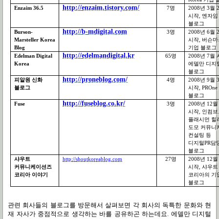
http://enzaim.tistory.com/
Enzaim 36.5
7
명
2008
년
3
월
2
시작
,
엔자임
블로그
http://b-mdigital.com
Burson-
3
명
2008
년
6
월
2
Marsteller Korea
시작
,
버슨마
Blog
기업 블로그
http://edelmandigital.kr
Edelman Digital
65
명
2008
년
7
월 
Korea
에델만 디지
블로그
http://proneblog.com/
피알원 신화
4
명
2008
년
9
월
3
블로그
시작
, PROn
블로그
http://fuseblog.co.kr/
Fuse
3
명
2008
년
12
월
시작
,
인컴브
플래시먼 힐
도모 커뮤니
컨설팅 등
디지털
PR
담
블로그
샤우트
http://shoutkoreablog.com
27
명
2008
년
12
월
커뮤니케이션즈
시작
,
샤우트
코리아 이야기
코리아의 기
블로그
관련 회사들의 블로그를 방문해서 살펴보면 각 회사의 독특한 문화와 현
재 자사가 중점적으로 생각하는 바를 공유하곤 하는데요
.
에델만 디지털