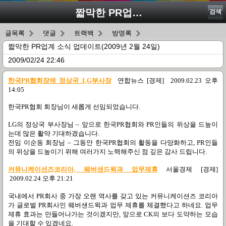
짧막한 PR업계 소식 업데이트(2009년 2월 24일)
검색
글목록
댓글
트랙백
방명록
짧막한 PR업계 소식 업데이트(2009년 2월 24일)
2009/02/24 22:46
한국PR
협회장에 정상국 LG부사장
연합뉴스
[
경제
] 2009.02.23
오후
14:05
한국
PR
협회 회장님이 새롭게 선임되었습니다
.
LG
의 정상국 부사장님
–
앞으로 한국
PR
협회와
PR
인들의 위상을 드높이
는데 많은 활약 기대하겠습니다
.
전임 이순동 회장님
–
그동안 한국
PR
협회의 활동을 다양화하고
, PR
인들
의 위상을 드높이기 위해 여러가지 노력해주신 점 깊은 감사 드립니다
.
커뮤니케이션즈코리아
, 웨버샌드윅과 업무제휴
서울
경제
[
경제
]
2009.02.24
오후
21:21
국내에서
PR
회사 중 가장 오랜 역사를 갖고 있는 커뮤니케이션즈 코리아
가 글로벌
PR
회사인 웨버샌드윅과 업무 제휴를 체결했다고 하네요
.
업무
제휴 효과는 만들어나가는 것이겠지만
,
앞으로
CK
의 보다 도약하는 모습
을 기대할 수 있겠네요
.