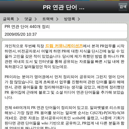
PR 연관 단어 440개 정리
검색
글목록
댓글
트랙백
방명록
PR 연관 단어 440개 정리
2009/05/20 10:37
개인적으로 두번째 직장
드림 커뮤니케이션즈
에서 본격
PR
업무를 시작
하면서
,
비전공자로서 어떻게 하면
PR
에 대한 지식을 단시간에 높일 수 있
을까 고민을 갖은 적이 있었습니다
.
당시에 제가 취했던 방법 중 하나가
PR
관련 국내외 도서 및 인터넷을 통해 공유되는 자료들을 빠른 시일 내에 완
독하겠다고 달려들었던 적이 있는데요
.
PR
이라는 분야가 영어권에서 먼저 정리되어 공유되어 그런지 영어 단어
가 참 많았습니다
.
업계 초짜로서 업무를 진행하며 관련 단어를 몰라 헤매
면서
,
관련 용어들을 함 정리해야겠다는 생각을 갖았고
,
예전에 정리했던
PR
용어집에 근래에 블로그 및 소셜 미디어 연관 단어들을 추가해 보았습
니다
.
전체
440
여개의
PR
연관 단어들이 정리되어 있고요
.
알파벳별로 리스트업
해보니 가장 많은
PR
용어를 보이는 알파벳 순서는
C(62
개
)-P(56
개
)-S(38
개
)
네요
.
관련 자료는 문서공유사이트인
scribd
에 올렸고
,
나중에 기회가
된다면 관련 단어들을
wiki
기반으로 공유하고
, PR
업계 내 다른 분들과 함
께 업데이트 해나갔으면 합니다
.