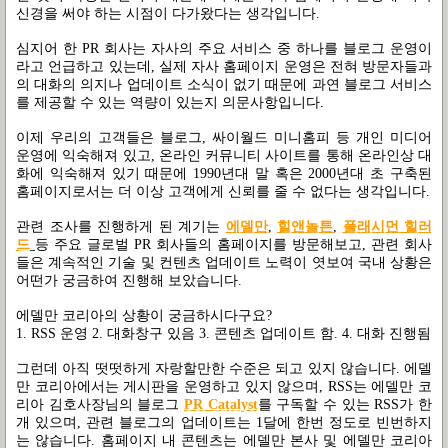
신경을 써야 하는 시점이 다가왔다는 생각입니다.
심지어 한 PR 회사는 자사의 주요 서비스 중 하나를 블로그 운영이
라고 언급하고 있는데, 실제 자사 홈페이지 운영은 전혀 방문자들과
의 대화의 의지나 업데이트 소식이 없기 때문에 과연 블로그 서비스
를 제공할 수 있는 역량이 있는지 의문사항입니다.
이제 우리의 고객들은 블로그, 싸이월드 미니홈피 등 개인 미디어
운영에 익숙해져 있고, 온라인 커뮤니티 사이트를 통해 온라인상 대
화에 익숙해져 있기 때문에 1990년대 말 혹은 2000년대 초 구축된
홈페이지로서는 더 이상 고객에게 신뢰를 줄 수 없다는 생각입니다.
관련 조사를 진행하게 된 계기는
에델만
,
힐앤놀튼
,
플래시먼 힐러
드
등 주요 글로벌 PR 회사들의 홈페이지를 방문해보고, 관련 회사
들은 계속적인 기술 및 컨텐츠 업데이트 노력이 엿보여 국내 상황은
어떤가 궁금하여 진행해 보았습니다.
에델만 코리아의 상황이 궁금하시다구요?
1. RSS 운영 2. 대화창구 있음 3. 콘텐츠 업데이트 함. 4. 대화 진행됨
그런데 아직 떳떳하게 자랑할만한 수준은 되고 있지 않습니다. 에델
만 코리아에서는 게시판을 운영하고 있지 않으며, RSS는 에델만 코
리아 김호사장님의 블로그
PR Catalyst
를 구독할 수 있는 RSS가 한
개 있으며, 관련 블로그의 업데이트는 1달에 한번 정도로 빈번하지
는 않습니다. 홈페이지 내 콘텐츠는 에델만 본사 및 에델만 코리아