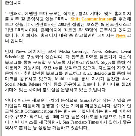
황입니다.
두번째로, 에델만 보다 규모는 작지만, 웹2.0 시대에 맞게 홈페이지
를 아주 잘 운영하고 있는 PR회사
Shift Communications
를 추천해
보고 싶습니다. 관련회사는 2003년 설립된 보스톤 & 샌프란시스코
기반 PR회사이며, 홈페이지에 따르면 약 80명이 근무하고 있다고
합니다. 이 회사의 홈페이지 내용 중 참고할만한 페이지는
News
코
너 입니다.
먼저 News 페이지는 크게 Media Coverage, News Release, Event
Schedule로 구성되어 있습니다. 각 항목은 RSS로 블로거가 자신의
블로그를 통해 구독할 수 있도록 지원하고 있으며, Skype를 통해 전
화통화가 가능하며, 주요 tag를 보여주고 있으며, 자신들이 자주 방
문하거나 추천할만한 블로그를 링크하고 있고, del.icio,us를 통해 북
마크를 공유하고 있으며, Multimedia를 통해 자사가 발간한 백서,
Social Meda Release 양식 등을 공유하고 있습니다. 한마디로 웹2.0
시대에 맞는 사이버 홍보실을 운영하고 있는 것입니다.
인터넷이라는 새로운 매체의 등장으로 오프라인상 작은 기업을 큰
기업들과 대등하게 경쟁할 수 있는 기회를 제공했습니다. 상기에 언
급한 Shift Communications라는 회사는 에델만이라는 회사에 비하면
아주 규모가 작으나, 웹2.0에 대한 높은 이해도를 바탕으로 뉴미디
어 기반 서비스를 제공하면서, San Francisco Times에서 일하기 좋은
회사로 뽑히는 등 성장을 거듭하고 있습니다.