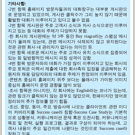
기타사항:
-2번 항목 홈페이지 방문자들과의 대화창구는 대부분 게시판으
로 운영되고 있었으며, 게시판 클릭수가 그리 높지 않기 때문에
활발한 대화가 이루어지고 있다고 볼수 없음
-2번 항목 게시판은 주로 고객사 소식과 자사 소식으로만 이루어
지고 있는 등 대화의 주제가 다양하지 못함.
-한 회사의 게시판에는 약 3주 동안 Buy viagra라는 스팸성 메시
지가 올려져 있는데, 관련 메시지가 삭제되지 않고 유지된다는
것은 관련 회사 내 관리자가 없다는 의미인 듯.
-3번 항목 새로운 메시지는 주로 고객사 유치 소식으로 집중되어
있는 등 일방향적인 메시지 피칭 성격이 강함.
-4번 항목 방문자와의 대화가 가장 많이 이루어지고 있는 회사의
주요 토픽은 이력서 제출에 대한 회사측의 입장을 궁금해하는 지
원자와 채용 담당자와의 대화로 주제가 한정되어 이루어져 있음.
-콘텐츠 중심의 홈페이지 위주 보다는 플래시가 가미된 이미지
중심의 홈페이지 운영 경향을 많이 보임.
-조사 항목은 아니지만, 각 회사에는 English라는 코너가 있는데,
관련 링크가 클릭되지 않는 경우도 많았으며, 한페이지만 영어로
정리되어 추가 정보를 얻기 힘듦.
-조선, 중앙, 동아, 주요 방송사에 나오는 클라이언트 관련 미디
어 커버리지를 Success case라 칭함-Success Case Study는 기본적
으로 상황분석, 커뮤니케이션 문제 혹은 도전사항, 커뮤니케이션
목표 및 전략, 실행 프로그램, 결과로 구성이 되어야 하는데, 고
객사 내용이 주요 일간지에 나왔다는 것만으로 Succcess case라
칭하고 있음