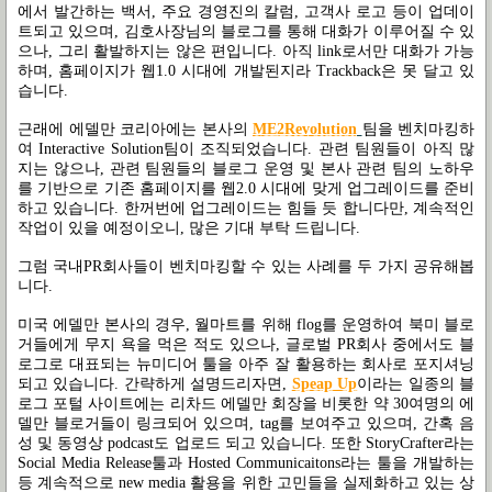
에서 발간하는 백서, 주요 경영진의 칼럼, 고객사 로고 등이 업데이
트되고 있으며, 김호사장님의 블로그를 통해 대화가 이루어질 수 있
으나, 그리 활발하지는 않은 편입니다. 아직 link로서만 대화가 가능
하며, 홈페이지가 웹1.0 시대에 개발된지라 Trackback은 못 달고 있
습니다.
근래에 에델만 코리아에는 본사의
ME2Revolution
팀을 벤치마킹하
여 Interactive Solution팀이 조직되었습니다. 관련 팀원들이 아직 많
지는 않으나, 관련 팀원들의 블로그 운영 및 본사 관련 팀의 노하우
를 기반으로 기존 홈페이지를 웹2.0 시대에 맞게 업그레이드를 준비
하고 있습니다. 한꺼번에 업그레이드는 힘들 듯 합니다만, 계속적인
작업이 있을 예정이오니, 많은 기대 부탁 드립니다.
그럼 국내PR회사들이 벤치마킹할 수 있는 사례를 두 가지 공유해봅
니다.
미국 에델만 본사의 경우, 월마트를 위해 flog를 운영하여 북미 블로
거들에게 무지 욕을 먹은 적도 있으나, 글로벌 PR회사 중에서도 블
로그로 대표되는 뉴미디어 툴을 아주 잘 활용하는 회사로 포지셔닝
되고 있습니다. 간략하게 설명드리자면,
Speap Up
이라는 일종의 블
로그 포털 사이트에는 리차드 에델만 회장을 비롯한 약 30여명의 에
델만 블로거들이 링크되어 있으며, tag를 보여주고 있으며, 간혹 음
성 및 동영상 podcast도 업로드 되고 있습니다. 또한 StoryCrafter라는
Social Media Release툴과 Hosted Communicaitons라는 툴을 개발하는
등 계속적으로 new media 활용을 위한 고민들을 실제화하고 있는 상