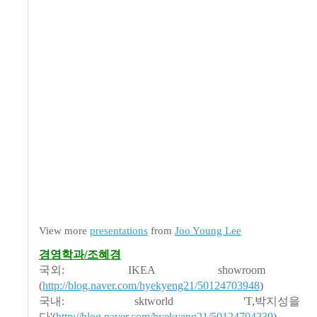
View more
presentations
from
Joo Young Lee
경영학과/조혜경
국외: IKEA showroom face
(
http://blog.naver.com/hyekyeng21/50124703948
)
국내: sktworld 'T,박지
다'(
http://blog.naver.com/hyekyeng21/50124704239
)