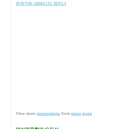
온라인Pr 20082135 정미나
View more
presentations
from
mena jeong