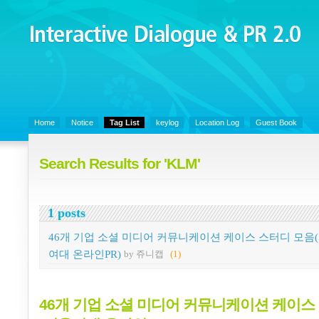
Interactive Dialogue &
PR 2.0
Juny's Blog is open for sharing personal experience and knowledge on k
Organizational Communicaitons, Soft Skills, Social Media
Home
Notice
Tag List
keylog
Location Log
Guest Book
Search Results for 'KLM'
1 posts
46개 기업 소셜 미디어 커뮤니케이션 케이스 스터디 모음
여대 온라인PR)
by 쥬니캡
(1)
46개 기업 소셜 미디어 커뮤니케이션 케이스