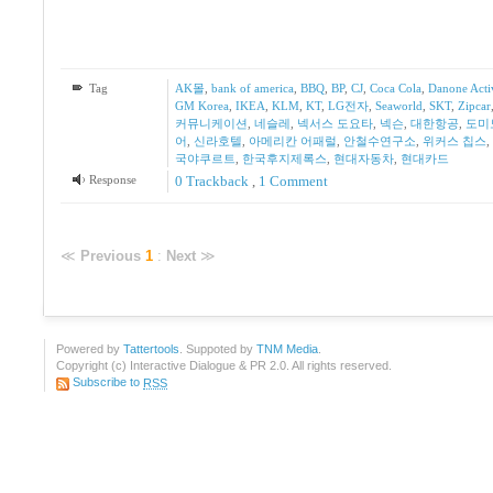
Tag
AK몰
,
bank of america
,
BBQ
,
BP
,
CJ
,
Coca Cola
,
Danone Acti
GM Korea
,
IKEA
,
KLM
,
KT
,
LG전자
,
Seaworld
,
SKT
,
Zipcar
커뮤니케이션
,
네슬레
,
넥서스 도요타
,
넥슨
,
대한항공
,
도미
어
,
신라호텔
,
아메리칸 어패럴
,
안철수연구소
,
위커스 칩스
,
국야쿠르트
,
한국후지제록스
,
현대자동차
,
현대카드
Response
0 Trackback
,
1
Comment
≪
Previous
1
:
Next
≫
Powered by
Tattertools
. Suppoted by
TNM Media
.
Copyright (c) Interactive Dialogue & PR 2.0. All rights reserved.
Subscribe to
RSS