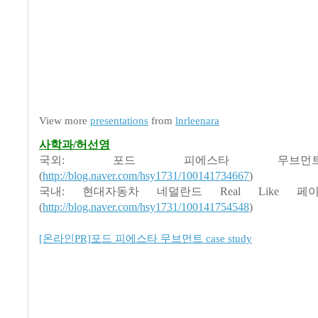
View more
presentations
from
lnrleenara
사학과/허선영
국외: 포드 피에스타 무브
(
http://blog.naver.com/hsy1731/100141734667
)
국내: 현대자동차 네덜란드 Real Like 
(
http://blog.naver.com/hsy1731/100141754548
)
[온라인PR]포드 피에스타 무브먼트 case study