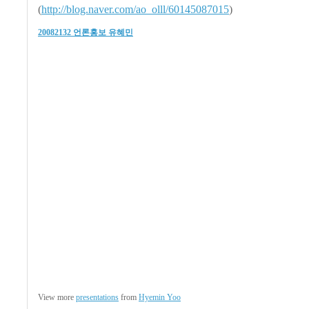
(
http://blog.naver.com/ao_olll/60145087015
)
20082132 언론홍보 유혜민
View more
presentations
from
Hyemin Yoo