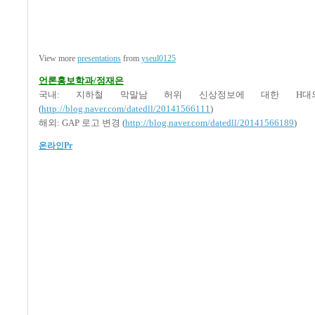
View more
presentations
from
yseul0125
언론홍보학과/정재은
국내: 지하철 막말남 허위 신상정보에 대한 H
(
http://blog.naver.com/datedll/20141566111
)
해외: GAP 로고 변경 (
http://blog.naver.com/datedll/20141566189
)
온라인Pr