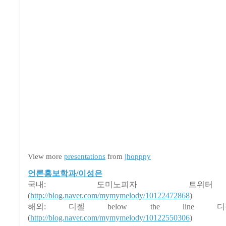
View more
presentations
from
jhopppy
언론홍보학과/이성은
국내: 도미노피자 트위
(
http://blog.naver.com/mymymelody/10122472868
)
해외: 디젤 below the line 
(
http://blog.naver.com/mymymelody/10122550306
)