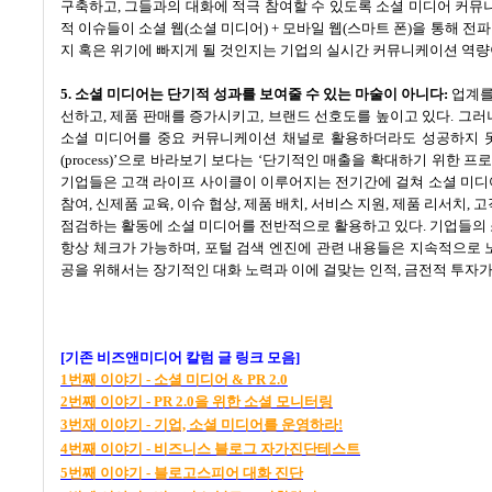
구축하고
,
그들과의 대화에 적극 참여할 수 있도록 소셜 미디어 커뮤
적 이슈들이 소셜 웹
(
소셜 미디어
) +
모바일 웹
(
스마트 폰
)
을 통해 전
지 혹은 위기에 빠지게 될 것인지는 기업의 실시간 커뮤니케이션 역량
5.
소셜 미디어는 단기적 성과를 보여줄 수 있는 마술이 아니다
:
업계를
선하고
,
제품 판매를 증가시키고
,
브랜드 선호도를 높이고 있다
.
그러
소셜 미디어를 중요 커뮤니케이션 채널로 활용하더라도 성공하지 
(process)’
으로 바라보기 보다는
‘
단기적인 매출을 확대하기 위한 프
기업들은 고객 라이프 사이클이 이루어지는 전기간에 걸쳐 소셜 미디
참여
,
신제품 교육
,
이슈 협상
,
제품 배치
,
서비스 지원
,
제품 리서치
,
고
점검하는 활동에 소셜 미디어를 전반적으로 활용하고 있다
.
기업들의 
항상 체크가 가능하며
,
포털 검색 엔진에 관련 내용들은 지속적으로
공을 위해서는 장기적인 대화 노력과 이에 걸맞는 인적
,
금전적 투자가
[
기존 비즈앤미디어 칼럼 글 링크 모음
]
1
번째
이야기 -
소셜
미디어 & PR 2.0
2
번째
이야기 - PR 2.0
을
위한
소셜
모니터링
3
번재
이야기 -
기업,
소셜
미디어를
운영하라!
4
번째
이야기 -
비즈니스
블로그
자가진단테스트
5
번째
이야기 -
블로고스피어
대화
진단