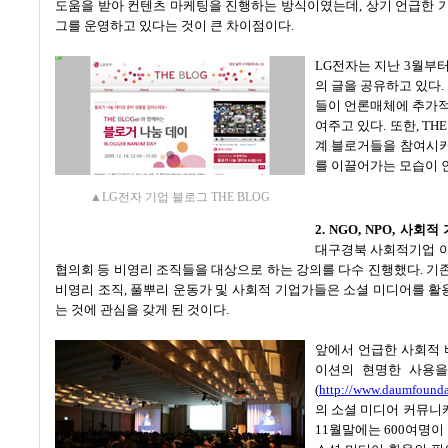
도움을 받아 컨텐츠 마케팅을 진행하는 방식이였는데
,
상기 언급한 
그를 운영하고 있다는 것이 큰 차이점이다
.
LG전자는 지난
3
월부
의 글을 공유하고 있다
.
들이 언론매체에 추가적
여주고 있다
.
또한
, TH
계 블로거들을 참여시
를 이끌어가는 모습이
▲LG전자 기업 블로그 THE BLOG
2. NGO, NPO,
사회적 
대구경북 사회적기업 
협의회 등 비영리 조직들을 대상으로 하는 강의를 다수 진행했다
.
기
비영리 조직
,
풀뿌리 운동가 및 사회적 기업가들은 소셜 미디어를 
는 것에 관심을 갖게 된 것이다
.
앞에서 언급한 사회적 
이션의 현명한 사용을
(
http://www.daumfounda
의 소셜 미디어 커뮤니
11
월말에는
600
여명이