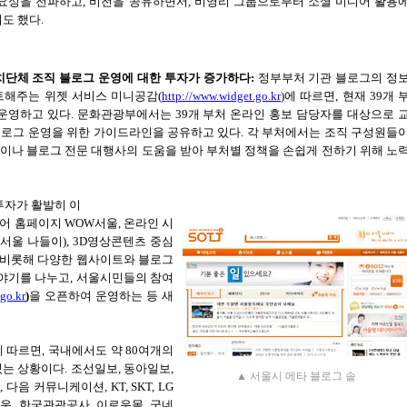
필요성을 전파하고
,
비전을 공유하면서
,
비영리 그룹으로부터 소셜 미디어 활용
기도 했다
.
치단체 조직 블로그 운영에 대한 투자가 증가하다
:
정부부처 기관 블로그의 정
트해주는 위젯 서비스 미니공감
(
http://www.widget.go.kr
)
에 따르면
,
현재
39
개 
 운영하고 있다
.
문화관광부에서는
39
개 부처 온라인 홍보 담당자를 대상으로 
블로그 운영을 위한 가이드라인을 공유하고 있다
.
각 부처에서는 조직 구성원들
이나 블로그 전문 대행사의 도움을 받아 부처별 정책을 손쉽게 전하기 위해 노
투자가 활발히 이
디어 홈페이지
WOW
서울
,
온라인 시
 서울 나들이
), 3D
영상콘텐츠 중심
 비롯해 다양한 웹사이트와 블로그
이야기를 나누고
,
서울시민들의 참여
.go.kr
)
을 오픈하여 운영하는 등 새
에 따르면
,
국내에서도 약
80
여개의
있는 상황이다
.
조선일보
,
동아일보
,
▲ 서울시 메타 블로그 솥
며
,
다음 커뮤니케이션
, KT, SKT, LG
타운
,
한국관광공사
,
이로운몰
,
굿네