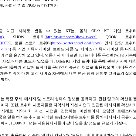
체
,
사회적 기업
, NGO
등 다양한 기
중 대표 사례로 뽑을 수 있는
KT
는
,
올해
Olleh KT
기업 트위
kt
), SHOW
트위터
(
http://twitter.com/show_tweet
), QOOK
트위
loQOOK
),
로컬 스토리 트위터
(
http://twitter.com/LocalStory
),
인사 담당 트위
_olleh
)
등 기업 커뮤니케이션
,
브랜드
(
제품 및 서비스
)
커뮤니케이션 등 다양
 계정을 운영해 오고 있다
.
언론기사에 따르면
, KT
는 아이폰 무선랜
(WiFi)
기능
 사실과 다른 보도가 있었을 때
, Olleh KT
기업 트위터를 통해 관련 기사에 대
로우어들에게 전달해 트위터를 온라인 이슈관리 채널로 활용했으며
,
아이폰 정
및 개통 이슈에 대한 고객 서비스 차원에서 내부 연관 팀과 상의후 고객들의 질의
 했다
.
는 특정 주제
,
메시지 및 스토리 형태의 정보를 공유하고
,
관련 링크의 확산을 
어이다
.
또한
,
트위터 사용자들은 지역사회 자선 사업과 연관된 메시지를 확산시
 사례로 지역사회 자선 사업을 진행하는 이벤트이자 모임인 트웨스티
좋은 일을 하자는 취지로 시작된 트웨스티벌은 트위터를 통해 메시지가 공유되
시에서
, 1,000
명이 넘는 자원봉사자들이 같이 일을 할 정도로 규모가 커졌다
.
활발히 활용하던
김주하
앵커가 지난
9
월
‘
트위터 아나바다
(
아껴쓰고
,
나눠쓰