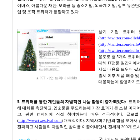
이버스
,
아름다운 재단
,
오라클 등 중소기업
,
외국계 기업
,
정부 유관단
업 및 조직 트위터가 등장하고 있다
.
상기 기업 트위터 
(
http://twitter.com/olleh
(
http://twitter.com/hel
(
http://twitter.com/hello
용도로 총
5
개의 트위터
대해
IT
전문 일간지에서
사실 내용을 트위터 팔
출시 이후 제품 배송 
▲ KT 기업 트위터 ollehkt
대응하는데 활용하기도
5.
트위터를 통한 개인들의 자발적인 나눔 활동이 증가되었다
:
트위터
해 대화를 촉진하고
,
입소문을 주도하는데 가장 효과가 큰 소셜 미디
고
,
관련 캠페인에 직접 참여하는데 매우 적극적이다
.
글로벌
(
http://www.twestival.com
)
대표적
이다
.
지역사회 기반의 힘을 모아서 
전파되고 사람들의 자발적인 참여를 이끌어내면서
,
전세계
200
개 도
국내에서도 트위터를 