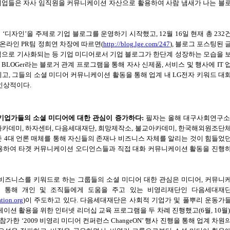
기업들은 자사 임직원을 커뮤니케이션 자산으로 활용하여 사람 냄새가 나는 블
터
‘
디자인
’
을 주제로 기업 블로그를 운영하기 시작했고
, 12
월
16
일 현재 총
232
온라인
PR
팀
정희연
차장에 따르면
(
http://blog.lge.com/247
),
블로그 포스팅된 
으로 기사화되는 등 기업 미디어로서 기업 블로그가 한단계 성장하는 모습을 
E BLOGer
라는 블로거 관계 프로그램을 통해 자사 신제품
,
서비스 및 행사에
IT
키고
,
그들의 소셜 미디어 커뮤니케이션 활동을 통해 업계 내
LG
전자 키워드 대
 인상적이다
.
기업가들의 소셜 미디어에 대한 관심이 증가하다
:
필자는 올해 대구사회연구
아카데미
,
하자센터
,
다음세대재단
,
희망제작소
,
불교아카데미
,
한국해외원조단
존
4
대 언론 매체를 통해 자신들의 존재나 비즈니스 자체를 알리는 것이 힘들었
활용하여 타겟 커뮤니케이션 오디언스들과 직접 대화 커뮤니케이션 활동을 진행
비즈니스를 키워드로 하는 그룹들의 소셜 미디어 대한 관심은 미디어
,
커뮤니
 통해 개인 및 조직들에게 도움을 주고 있는 비영리재단인 다음세대재
tion.org
)
이 주도하고 있다
.
다음세대재단은 사회적 기업가 및 풀뿌리 운동가
케이션 활용을 위한 인터넷 리더십 교육 프로그램을 두 차례 진행했고
(6
월
, 10
월
)
 참가한
‘2009
비영리 미디어 컨퍼런스
ChangeON’
행사 진행을 통해 업계 차원