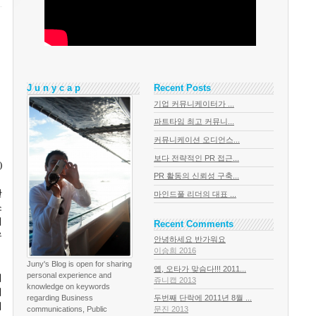
J u n y c a p
Recent Posts
기업 커뮤니케이터가 ...
파트타임 최고 커뮤니...
커뮤니케이션 오디언스...
보다 전략적인 PR 접근...
)
PR 활동의 신뢰성 구축...
한
마인드풀 리더의 대표 ...
소
네
Recent Comments
유
안녕하세요 반가워요
이승희 2016
Juny's Blog is open for sharing
옙, 오타가 맞슴다!!! 2011...
personal experience and
티
쥬니캡 2013
knowledge on keywords
서
regarding Business
두번째 단락에 2011년 8월 ...
의
communications, Public
문진 2013