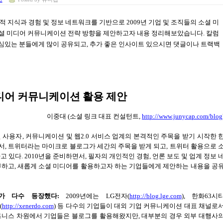
적 지식과 경험 및 정보 네트워크를 기반으로
2009
년 기업 및 조직들의 소셜 미
셜 미디어 커뮤니케이션 전략 방향을 제안하고자 내용 정리해보았습니다
. 칼럼
심있는 분들에게 많이 공유되고, 추가 좋은 인사이트 있으시면 댓글이나 트랙백
디어 커뮤니케이션 활용 제안
이중대
(
소셜 링크 대표 컨설턴트
,
http://www.junycap.com/blog
 사용자
,
커뮤니케이션 및 웹
2.0
서비스 업계의 본격적인 주목을 받기 시작한 
서
,
트위터라는 마이크로 블로그가 세간의 주목을 받게 되고
,
트위터 활용으로 
하고 있다
. 2010
년을 준비하면서
,
필자의 개인적인 경험
,
언론 보도 및 업계 정보 
뷰하고
,
새롭게 소셜 미디어를 활용하고자 하는 기업들에게 제안하는 내용을 공
가 다수 등장했다
:
2009
년에는
LG
전자
(
http://blog.lge.com
),
한화
63
시
(
http://xenerdo.com
)
등 다수의 기업들이 대외 기업 커뮤니케이션 대표 채널로
즈니스 차원에서 기업들은 블로그를 활용해왔지만
,
대부분의 경우 외부 대행사