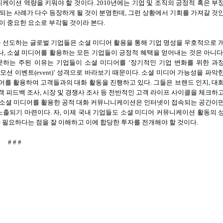
니케이션 역량을 키워야 할 것이다
. 2010
년에는 기업 및 조직의 긍정적 혹은 부
파되는 사례가 다수 등장하게 될 것이 분명한데
,
그런 상황에서 기회를 가져갈 것
이 중요한 요소로 부각될 것이라 본다
.
 선도하는 글로벌 기업들은 소셜 미디어 활용을 통해 기업 명성을 우호적으로 
나
,
소셜 미디어를 활용하는 모든 기업들이 긍정적 혜택을 얻어내는 것은 아니
못하는 주된 이유는 기업들이 소셜 미디어를
‘
장기적인 기업 변화를 위한 과
로모션 이벤트
(event)’
성격으로 바라보기 때문이다
.
소셜 미디어 가능성을 파악
어를 활용하여 고객들과의 대화 활동을 진행하고 있다
.
그들은 브랜드 인지
,
대
객 피드백 조사
,
시장 및 경쟁사 조사 등 전반적인 고객 라이프 사이클을 체크하
소셜 미디어를 활용한 공적 대화 커뮤니니케이션은 인터넷이 접속되는 공간이
 노출되기 마련이다
.
자
,
이제 국내 기업들도
소셜 미디어 커뮤니케이션 활동의 
 필요하다는 점을 잘 이해하고 이에 합당한 투자를 전개해야 할 것이다
.
# # #