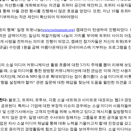
는 자선행사를 개최해보자는 의견을 트위터 공간에 제안하고
,
트위터 사용자
를 통해
10
월 관련 행사를 진행해서 많은 호응을 얻었다
.
또한
,
지난
10
월 트위
 기부하자는 작은 제안이 확산되어 약
800
여명이
원의 행복
’
일명 트윗나눔
(
www.twitnanum.org
)
캠페인이 탄생하여 진행되었다
. 
 적은 금액이지만
,
일상의 재잘거림에 나눔의 가치를 부여해 트위터 사이의 아
게 사랑을 전하자는 의미로 진행이 되었고
,
캠페인 참가자들은 자신의
트윗
(
트
 댓글
)
수만큼
1
원을 곱해 아름다운재단과 굿네이버스에 기부하는 프로그램을 
직의 소셜 미디어 커뮤니케이션 활용 흐름에 대한
5
가지 주제를 뽑아 리뷰해 보
을 때
,
소셜 미디어를 통한 쌍방향 커뮤니케이션에 대한 관심은 이제 개인 사용
방자치단체
, NGO & NPO
등으로 확대되었다는 점이 흥미롭다
.
소셜 미디어로 비
방향을 설정해야 할까
?
관련 질문에 대한 해답을 찾는데 도움을 될만한 의견을 
한다
:
블로그
,
트위터
,
유투브
,
각종 소셜 네트워크 사이트로 대표되는 웹
2.0
경
서 공유된다
.
특히나 기업에 대한 부정적 이슈의 경우에는 소셜 미디어 사용자들
고 및 신문기사에서는 고객의 만족을 위해 노력하고 있다고 메시지를 일방향적
 하지 않은 경우
,
일명 네티즌 수사대라 칭해지는 그룹들로 호된 공격을 받게 
업은 자사 소셜 미디어 채널을 통해 대화 노력을 기울이고자 할 때 진정성을 갖
으로 윤리적인 경영활동에 힘쓰고 있다는 점을 보여주어야 한다
.
소셜 미디어