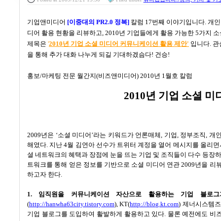
기업앤미디어
[
이중대의
PR2.0
정복
]
칼럼
17
번째 이야기입니다
.
개인
디어 활용 현황을 리뷰하고
, 2010
년 기업들에게 활용 가능한
5
가지 소
제목은
'
2010년 기업 소셜 미디어 커뮤니케이션 활용 제안'
입니다. 관
을 통해 추가 대화 나누게 되길 기대하겠슴다! 건승!
홍보
/
마케팅 전문 월간지
(
비즈앤미디어
) 2010
년
1
월호 칼럼
2010
년 기업 소셜 미
2009
년은
‘
소셜 미디어
’
라는 키워드가 언론매체
,
기업
,
정부조직
,
개인
해였다
.
지난
4
월
김
연아
선수가 트위터 계정을 열어 메시지를 올리면
셜 네트워크의 혜택과 장점에 눈을 뜨는 기업 및 조직들이 다수 등장
트워크를 통해 얻은 정보를 기반으로 소셜 미디어 연관
2009
년을 리
하고자 한다
.
1.
임직원을 커뮤니케이션 자산으로 활용하는 기업 블로그
(
http://hanwha63city.tistory.com
), KT(
http://blog.kt.com
)
제너시스템즈
기업 블로그를 도입하여 활발하게 활용하고 있다
.
물론 예전에도 비