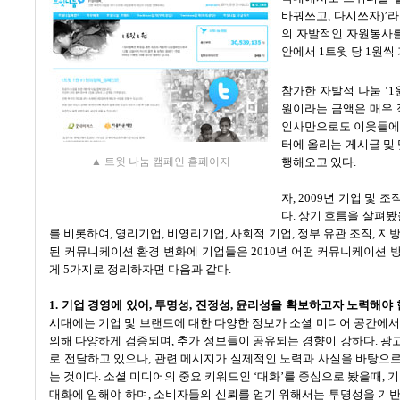
바꿔쓰고
,
다시쓰자
)’
라
의 자발적인 자원봉사
안에서
1
트윗 당
1
원씩
참가한 자발적 나눔
‘1
원이라는 금액은 매우
인사만으로도 이웃들에
터에 올리는 게시글 및
행해오고 있다
.
▲ 트윗 나눔 캠페인 홈페이지
자
, 2009
년 기업 및 조
다
.
상기 흐름을 살펴봤
를 비롯하여
,
영리기업
,
비영리기업
,
사회적 기업
,
정부 유관 조직
,
지
된 커뮤니케이션 환경 변화에 기업들은
2010
년 어떤 커뮤니케이션 
게
5
가지로 정리하자면 다음과 같다
.
1.
기업 경영에 있어
,
투명성
,
진정성
,
윤리성을 확보하고자 노력해야 
시대에는 기업 및 브랜드에 대한 다양한 정보가 소셜 미디어 공간에
의해 다양하게 검증되며
,
추가 정보들이 공유되는 경향이 강하다
.
광
로 전달하고 있으나
,
관련 메시지가 실제적인 노력과 사실을 바탕으로
는 것이다
.
소셜 미디어의 중요 키워드인
‘
대화
’
를 중심으로 봤을때
,
기
대화에 임해야 하며
,
소비자들의 신뢰를 얻기 위해서는 투명성을 기반