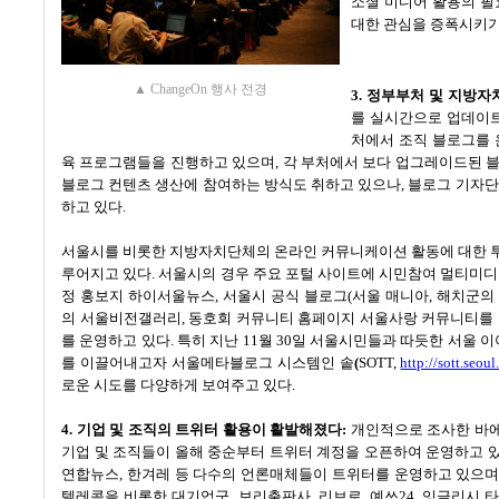
소셜 미디어 활용의 
대한 관심을 증폭시키
▲ ChangeOn 행사 전경
3.
정부부처 및 지방자
를 실시간으로 업데이
처에서 조직 블로그를
육 프로그램들을 진행하고 있으며
,
각 부처에서 보다 업그레이드된 
블로그 컨텐츠 생산에 참여하는 방식도 취하고 있으나
,
블로그 기자단
하고 있다
.
서울시를 비롯한 지방자치단체의 온라인 커뮤니케이션 활동에 대한 
루어지고 있다
.
서울시의 경우 주요 포털 사이트에 시민참여 멀티미
정 홍보지 하이서울뉴스
,
서울시 공식 블로그
(
서울 매니아
,
해치군의
의 서울비전갤러리
,
동호회 커뮤니티 홈페이지 서울사랑 커뮤니티를
를 운영하고 있다
.
특히 지난
11
월
30
일 서울시민들과 따듯한 서울 
를 이끌어내고자 서울메타블로그 시스템인 솥
(
SOTT,
http://sott.seoul
로운 시도를 다양하게 보여주고 있다
.
4.
기업 및 조직의 트위터 활용이 활발해졌다
:
개인적으로 조사한 바
기업 및 조직들이 올해 중순부터 트위터 계정을 오픈하여 운영하고 
연합뉴스
,
한겨레 등 다수의 언론매체들이 트위터를 운영하고 있으
텔레콤을 비롯한 대기업군
,
보리출판사
,
리브로
,
예쓰
24,
잉글리시 