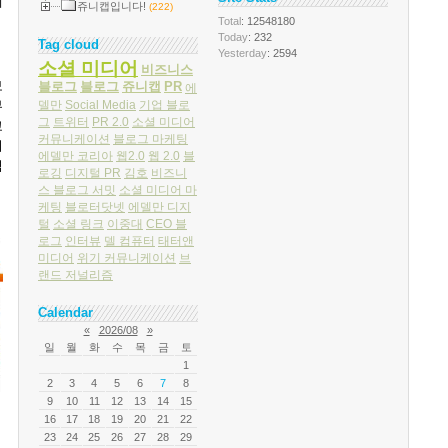
에
쥬니캡입니다!
(222)
Total
: 12548180
Today
: 232
Tag cloud
Yesterday
: 2594
소셜 미디어
비즈니스
보
블로그
블로그
쥬니캡
PR
에
델만
Social Media
기업 블로
부
그
트위터
PR 2.0
소셜 미디어
교
커뮤니케이션
블로그 마케팅
이
에델만 코리아
웹2.0
웹 2.0
블
력
로깅
디지털 PR
김호
비즈니
스 블로그 서밋
소셜 미디어 마
케팅
블로터닷넷
에델만 디지
털
소셜 링크
이중대
CEO 블
로그
인터뷰
델 컴퓨터
태터앤
미디어
위기 커뮤니케이션
브
랜드 저널리즘
Calendar
«
2026/08
»
일
월
화
수
목
금
토
1
2
3
4
5
6
7
8
9
10
11
12
13
14
15
16
17
18
19
20
21
22
23
24
25
26
27
28
29