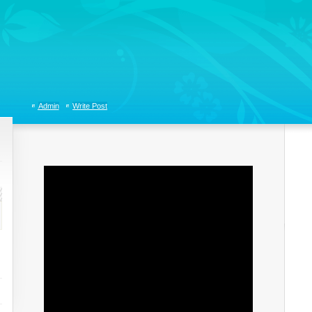
tions, Organizational Communicaitons, Soft Skills, Social Media
Admin
Write Post