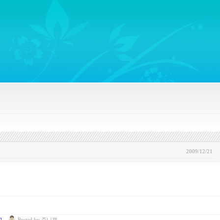
ywords regarding Business communications, Public Relations, Marketing Communica
2009/12/21
고
Posted
by
쥬니캡