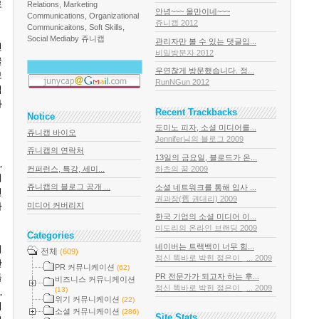
로
Relations, Marketing
안녕~~~ 올만이네~~~
Communications, Organizational
쥬니캡 2012
Communicaitons, Soft Skills,
Social Media
by 쥬니캡
관리자만 볼 수 있는 댓글입...
건
비밀방문자 2012
글
우연찮게 방문했습니다. 정...
보
RunNGun 2012
업
화
Recent Trackbacks
Notice
도미노 피자, 소셜 미디어를...
쥬니캡 바이오
Jennifer님의 블로그 2009
쥬니캡의 연락처
13일의 금요일, 블로드가 온...
소
,
컨퍼런스, 특강, 세미...
하츠의 꿈 2009
체
쥬니캡의 블로그 공개 ...
소셜 네트워크를 통해 입사 ...
던
권과장(舊 권대리) 2009
하
미디어 커버리지
한국 기업의 소셜 미디어 이...
미도리의 온라인 브랜딩 2009
Categories
네이버는 트랙백이 너무 힘...
케
전체
(609)
정신 똑바로 박힌 젊은이 _... 2009
단
PR 커뮤니케이션
(62)
PR 전문가가 되고자 하는 후...
들
비즈니스 커뮤니케이션
정신 똑바로 박힌 젊은이 _... 2009
(13)
,
위기 커뮤니케이션
(22)
의
소셜 커뮤니케이션
(286)
Site Stats