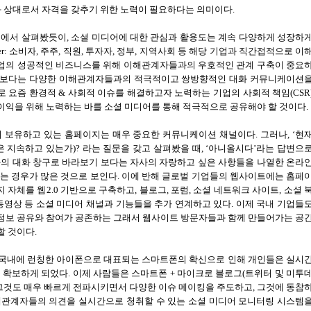
 상대로서 자격을 갖추기 위한 노력이 필요하다는 의미이다
.
뷰에서 살펴봤듯이
,
소셜 미디어에 대한 관심과 활용도는 계속 다양하게 성장하
er:
소
비자
,
주주
,
직원
,
투자자
,
정부
,
지역사회 등 해당 기업과 직간접적으로 이
업의 성공적인 비즈니스를 위해 이해관계자들과의 우호적인 관계 구축이 중요
화 보다는 다양한 이해관계자들과의 적극적이고 쌍방향적인 대화 커뮤니케이션
로 요즘 환경적
&
사회적 이슈를 해결하고자 노력하는 기업의 사회적 책임
(CSR
익을 위해 노력하는 바를 소셜 미디어를 통해 적극적으로 공유해야 할 것이다
.
 보유하고 있는 홈페이지는 매우 중요한 커뮤니케이션 채널이다
.
그러나
, ‘
현
은 지속하고 있는가
)?
라는 질문을 갖고 살펴봤을 때
, ‘
아니올시다
’
라는 답변으
의 대화 창구로 바라보기 보다는 자사의 자랑하고 싶은 사항들을 나열한 온라
는 경우가 많은 것으로 보인다
.
이에 반해 글로벌 기업들의 웹사이트에는 홈페
지 자체를 웹
2.0
기반으로 구축하고
,
블로그
,
포럼
,
소셜 네트워크 사이트
,
소셜 
동영상 등 소셜 미디어 채널과 기능들을 추가 연계하고 있다
.
이제 국내 기업들
정보 공유와 참여가 공존하는 그래서 웹사이트 방문자들과 함께 만들어가는 공
할 것이다
.
 국내에 런칭한 아이폰으로 대표되는 스마트폰의 확신으로 인해 개인들은 실시
 확보하게 되었다
.
이제 사람들은 스마트폰
+
마이크로 블로그
(
트위터 및 미투
그것도 매우 빠르게 전파시키면서 다양한 이슈 메이킹을 주도하고
,
그것에 동참
해관계자들의 의견을 실시간으로 청취할 수 있는 소셜 미디어 모니터링 시스템