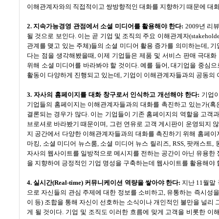
이해관계자와의 직접적이고 쌍방향적인 대화를 지향하기 때문에 대화
2.
지속가능경영 관점에서 소셜 미디어를 활용해야 한다
:
2009
년 리
될 것으로 보인다
.
이는 곧 기업 및 조직의 주요 이해관계자
(stakehold
관계를 맺고 있는 주체
)
들의 소셜 미디어 활용 증가를 의미하는데
,
기
다는 점을 생각해봤을때
,
이제 기업들은 제품 및 서비스 판매 극대
위해 소셜 미디어를 바라봐야 할 것이다
.
예를 들어
,
대기업을 중심으
활동이 다양하게 진행되고 있는데
,
기업이 이해관계자들과의 공동의 이
3.
자사의 홈페이지를 대화 창구로서 인식하고 개선해야 한다
:
기업이
기업들의 홈페이지는 이해관계자들과의 대화를 촉진하고 있는가
(
혹
결론되는 경우가 많다
.
이는 기업들이 기존 홈페이지의 역할을 고객과
브로셔로 바라봤기 때문이며
,
그런 연유로 고객 게시판이 운영되지 않
지 공간에서 다양한 이해관계자들과의 대화를 촉진하기 위해 홈페이
마킹
,
소셜 미디어 뉴스룸
,
소셜 미디어 뉴스 릴리즈
, RSS,
팟캐스트
,
자사의 웹사이트를 일방적으로 메시지를 전하는 공간이 아닌 유용한 
을 지향하여 긍정적인 기업 명성을 구축하는데 웹사이트를 활용해야 
4.
실시간
(Real-time)
커뮤니케이션 역량을 쌓아야 한다
:
지난
11
월말
으로 자신들의 관심 주제에 대한 정보를 소비하고
,
유통하는 즉시성을
이 등
)
조합을 통해 자신이 선호하는 소식이나 개인적인 불만을 널리 
게 될 것이다
.
기업 및 조직도 이러한 흐름에 맞게 고객을 비롯한 이