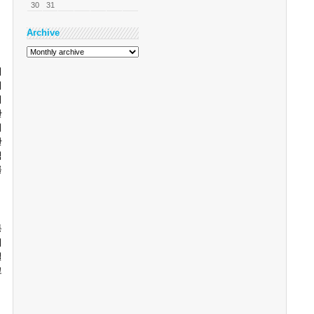
30
31
Archive
터
터
터
한
에
한
식
를
통
키
벌
고
고
,