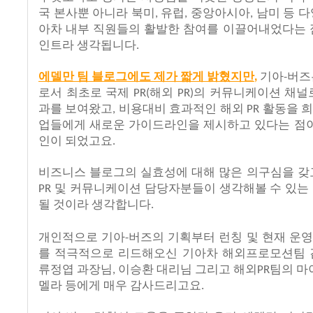
국
본사뿐
아니라
북미
유럽
중앙아시아
남미
등
다
,
,
,
아차
내부
직원들의
활발한
참여를
이끌어내었다는
인트라
생각됩니다
.
에델만
팀
블로그에도
제가
짧게
밝혔지만
기아
버즈
,
-
로서
최초로
국제
해외
의
커뮤니케이션
채널
PR(
PR)
과를
보여왔고
비용대비
효과적인
해외
활동을
,
PR
업들에게
새로운
가이드라인을
제시하고
있다는
점
인이
되었고요
.
비즈니스
블로그의
실효성에
대해
많은
의구심을
갖
및
커뮤니케이션
담당자분들이
생각해볼
수
있는
PR
될
것이라
생각합니다
.
개인적으로
기아
버즈의
기획부터
런칭
및
현재
운영
-
를
적극적으로
리드해오신
기아차
해외프로모션팀
류정엽
과장님
이승환
대리님
그리고
해외
팀의
마
,
PR
멜라
등에게
매우
감사드리고요
.