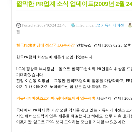
짧막한 PR업계 소식 업데이트(2009년 2월 24
Posted
at 2009/02/24 22:46
Filed
under
PR 커뮤니케이션
캡
한국PR
협회장에 정상국 LG부사장
연합뉴스
[
경제
] 2009.02.23
오후
한국
PR
협회 회장님이 새롭게 선임되었습니다
.
LG
의 정상국 부사장님
–
앞으로 한국
PR
협회와
PR
인들의 위상을 드
기대하겠습니다
.
전임 이순동 회장님
–
그동안 한국
PR
협회의 활동을 다양화하고
, PR
이기 위해 여러가지 노력해주신 점 깊은 감사 드립니다
.
커뮤니케이션즈코리아
, 웨버샌드윅과 업무제휴
서울
경제
[
경제
] 200
국내에서
PR
회사 중 가장 오랜 역사를 갖고 있는 커뮤니케이션즈 코
사인 웨버샌드윅과 업무 제휴를 체결했다고 하네요
.
업무 제휴 효과
이겠지만
,
앞으로
CK
의 보다 도약하는 모습을 기대할 수 있겠네요
.