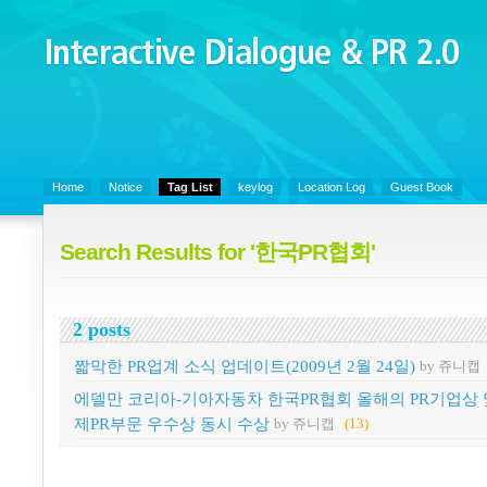
Interactive Dialogue &
PR 2.0
Juny's Blog is open for sharing personal experience and knowledge on k
Organizational Communicaitons, Soft Skills, Social Media
Home
Notice
Tag List
keylog
Location Log
Guest Book
Search Results for '한국PR협회'
2 posts
짧막한 PR업계 소식 업데이트(2009년 2월 24일)
by 쥬니캡
에델만 코리아-기아자동차 한국PR협회 올해의 PR기업상 
제PR부문 우수상 동시 수상
by 쥬니캡
(13)