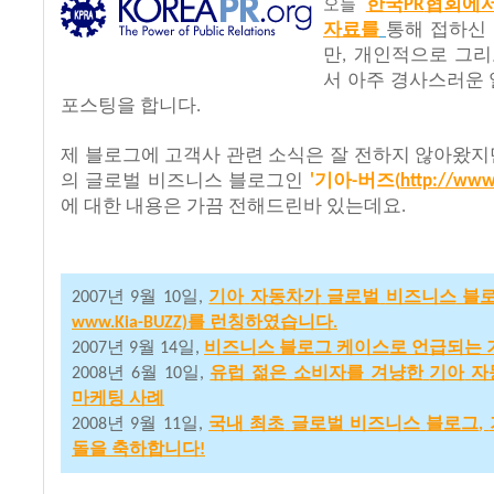
한국
협회에
오늘
PR
자료를
통해
접하신
만
개인적으로
그리
,
서
아주
경사스러운
포스팅을
합니다
.
제
블로그에
고객사
관련
소식은
잘
전하지
않아왔지
의
글로벌
비즈니스
블로그인
기아
버즈
'
-
(
http://www.
에
대한
내용은
가끔
전해드린바
있는데요
.
년
월
일
기아
자동차가
글로벌
비즈니스
블
2007
9
10
,
를
런칭하였습니다
www.Kia-BUZZ)
.
년
월
일
비즈니스
블로그
케이스로
언급되는
2007
9
14
,
년
월
일
유럽
젊은
소비자를
겨냥한
기아
자
2008
6
10
,
마케팅
사례
년
월
일
국내
최초
글로벌
비즈니스
블로그
2008
9
11
,
,
돌을
축하합니다
!