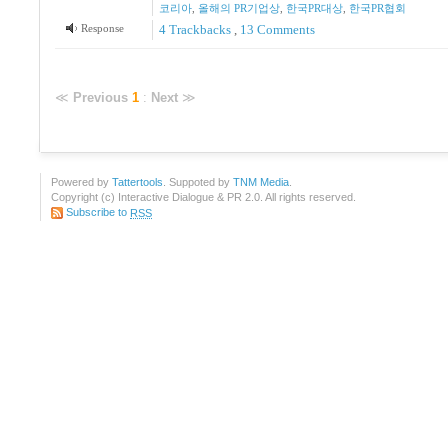
코리아
,
올해의 PR기업상
,
한국PR대상
,
한국PR협회
Response
4
Trackbacks
,
13
Comments
≪
Previous
1
:
Next
≫
Powered by
Tattertools
. Suppoted by
TNM Media
.
Copyright (c) Interactive Dialogue & PR 2.0. All rights reserved.
Subscribe to
RSS