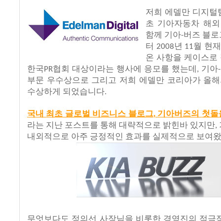
저희 에델만 디지털
초
기아자동차
해외
함께
기아
버즈
블로
-
터
년
월
현
2008
11
온
사항을
케이스로
한국
협회
대상이라는
행사에
응모를
했는데
기아
PR
,
-
부문
우수상으로
그리고
저희
에델만
코리아가
올해
수상하게
되었습니다
.
국내
최초
글로벌
비즈니스
블로그
기아버즈의
첫돌
,
라는 지난
포스트를
통해
대략적으로
밝힌바
있지만
,
내외적으로
아주
긍정적인
효과를
실제적으로
보여
무엇보다도
정의선
사장님을
비롯한
경영진의
적극