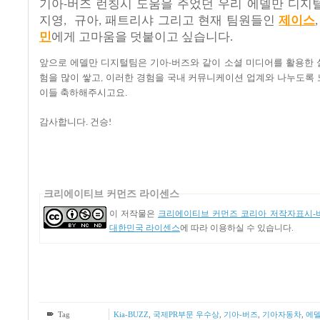
기아
버즈
런칭시
도움을
주었던
우리
에델만
디지
-
지영
규아
패트리샤
그리고
현재
팀원들인
제이스
,
,
민
에게
고마움을
덧붙이고
싶습니다
.
앞으로
에델만
디지털팀은
기아
버즈와
같이
소셜
미디어를
활용한
-
험을
많이
쌓고
이러한
경험을
국내
커뮤니케이션
업계와
나누도록
,
이들
축하해주시고요
.
감사합니다
건승
.
!
크리에이티브 커먼즈 라이센스
이 저작물은
크리에이티브 커먼즈 코리아 저작자표시-비
대한민국 라이센스
에 따라 이용하실 수 있습니다.
Tag
Kia-BUZZ
,
국제PR부문 우수상
,
기아-버즈
,
기아자동차
,
에델