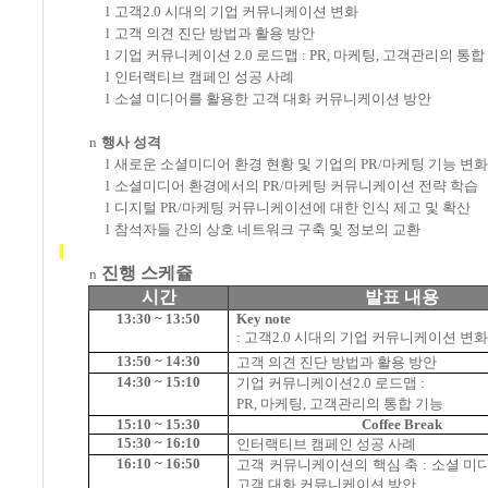
l
고객
2.0
시대의 기업 커뮤니케이션 변화
l
고객 의견 진단 방법과 활용 방안
l
기업 커뮤니케이션
2.0
로드맵
: PR,
마케팅
,
고객관리의 통합
l
인터랙티브 캠페인 성공 사례
l
소셜 미디어를 활용한 고객 대화 커뮤니케이션 방안
n
행사 성격
l
새로운 소셜미디어 환경 현황 및 기업의
PR/
마케팅 기능 변화
l
소셜미디어 환경에서의
PR/
마케팅 커뮤니케이션 전략 학습
l
디지털
PR/
마케팅 커뮤니케이션에 대한 인식 제고 및 확산
l
참석자들 간의 상호 네트워크 구축 및 정보의 교환
진행 스케쥴
n
시간
발표 내용
13:30 ~ 13:50
Key note
:
고객
2.0
시대의 기업 커뮤니케이션 변
13:50 ~ 14:30
고객 의견 진단 방법과 활용 방안
14:30 ~ 15:10
기업 커뮤니케이션
2.0
로드맵
:
PR,
마케팅
,
고객관리의 통합 기능
15:10 ~ 15:30
Coffee Break
15:30 ~ 16:10
인터랙티브 캠페인 성공 사례
16:10 ~ 16:50
고객 커뮤니케이션의 핵심 축
:
소셜 미
고객 대화 커뮤니케이션 방안