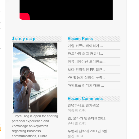
온
사
J u n y c a p
Recent Posts
기업 커뮤니케이터가 ...
전
파트타임 최고 커뮤니...
커뮤니케이션 오디언스...
보다 전략적인 PR 접근...
PR 활동의 신뢰성 구축...
마인드풀 리더의 대표 ...
Recent Comments
안녕하세요 반가워요
이승희 2016
Juny's Blog is open for sharing
옙, 오타가 맞슴다!!! 2011...
personal experience and
실
쥬니캡 2013
knowledge on keywords
녀
regarding Business
두번째 단락에 2011년 8월 ...
communications, Public
문진 2013