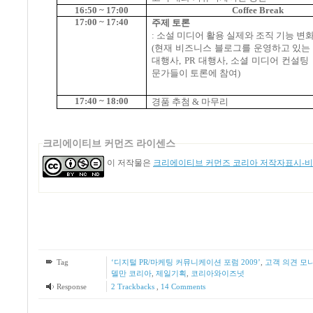
16:50 ~ 17:00
Coffee Break
17:00 ~ 17:40
주제 토론
:
소설 미디어 활용 실제와 조직 기능 변
(
현재 비즈니스 블로그를 운영하고 있는
대행사
, PR
대행사
,
소셜 미디어 컨설팅 
문가들이 토론에 참여
)
17:40 ~ 18:00
경품 추첨
&
마무리
크리에이티브 커먼즈 라이센스
이 저작물은
크리에이티브 커먼즈 코리아 저작자표시-비영
Tag
‘디지털 PR/마케팅 커뮤니케이션 포럼 2009’
,
고객 의견 모
델만 코리아
,
제일기획
,
코리아와이즈넛
Response
2
Trackbacks
,
14
Comments