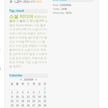
쥬니캡입니다!
(222)
Total
: 12553005
Today
: 1936
Tag cloud
Yesterday
: 3121
소셜 미디어
비즈니스
블로그
블로그
쥬니캡
PR
에
델만
Social Media
기업 블로
그
트위터
PR 2.0
소셜 미디어
커뮤니케이션
에델만 코리아
블로그 마케팅
웹2.0
웹 2.0
블
로깅
디지털 PR
비즈니스 블
로그 서밋
김호
에델만 디지털
수
블로터닷넷
소셜 미디어 마케
팅
인터뷰
CEO 블로그
이중대
소셜 링크
브랜드 저널리즘
콘
텐츠 마케팅
기업 소셜 미디어
델 컴퓨터
사
Calendar
«
2026/08
»
일
월
화
수
목
금
토
1
2
3
4
5
6
7
8
9
10
11
12
13
14
15
16
17
18
19
20
21
22
23
24
25
26
27
28
29