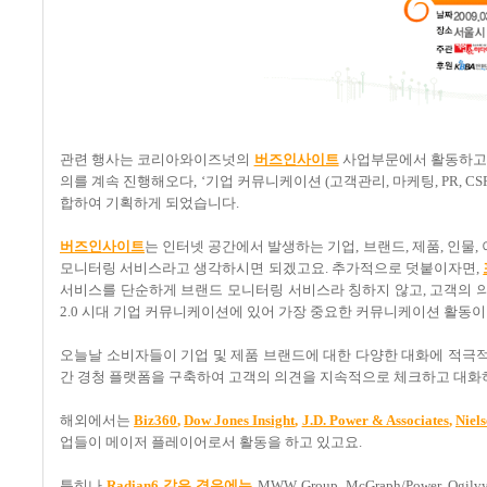
관련 행사는 코리아와이즈넛의
버즈인사이트
사업부문에서 활동하고
의를 계속 진행해오다
, ‘
기업 커뮤니케이션
(
고객관리
,
마케팅
, PR, CS
합하여 기획하게 되었습니다
.
버즈인사이트
는 인터넷 공간에서 발생하는 기업
,
브랜드
,
제품
,
인물
,
모니터링 서비스라고 생각하시면 되겠고요. 추가적으로 덧붙이자면,
서비스를 단순하게 브랜드 모니터링 서비스라 칭하지 않고
,
고객의 
2.0
시대 기업 커뮤니케이션에 있어 가장 중요한 커뮤니케이션 활동이
오늘날 소비자들이 기업 및 제품 브랜드에 대한 다양한 대화에 적극
간 경청 플랫폼을 구축하여 고객의 의견을 지속적으로 체크하고 대화
해외에서는
Biz360
,
Dow Jones Insight
,
J.D. Power & Associates
,
Niel
업들이 메이저 플레이어로서 활동을 하고 있고요
.
특히나
Radian6
같은
경우에는
MWW Group, McGraph/Power, Ogilvy Pu