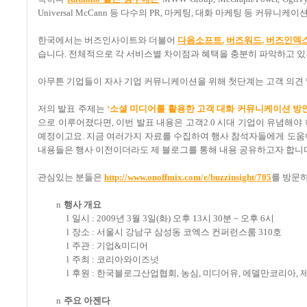
Universal McCann
등 다수의
PR,
마케팅
,
대화 마케팅 등 커뮤니케이
한국에서는 버즈인사이트와 더불어
다음소프트
,
버즈워드
,
버즈인덱스
습니다
.
전체적으로 각 서비스별 차이점과 혜택을 충분히 파악하고 
아무튼 기업들이 자사 기업 커뮤니케이션을 위해 첫단계는 고객 의견
저의 발표 주제는
‘
소셜 미디어를 활용한 고객 대화 커뮤니케이션 방
으로 이루어졌다면
,
이번 발표 내용은 고객
2.0
시대 기업이 유념해야
예정이고요
.
지금 여러가지 자료를 수집하여 행사 참석자들에게 도움이
내용들은 행사 이전이더라도 제 블로그를 통해 내용 공유하고자 합니
관심있는 분들은
http://www.onoffmix.com/e/buzzinsight/705
를 방문
n
행사 개요
l
일시
: 2009
년
3
월
3
일
(
화
)
오후
13
시
30
분
~
오후
6
시
l
장소
:
서울시 강남구 삼성동 코엑스 컨퍼런스룸
310
호
l
주관
:
기업
&
미디어
l
주최
:
코리아와이즈넛
l
후원
:
한국블로그산업협회
,
농심
,
미디어유
,
에델만코리아
,
n
주요 아젠다