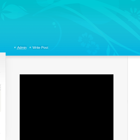
tions, Organizational Communicaitons, Soft Skills, Social Media
Admin
Write Post