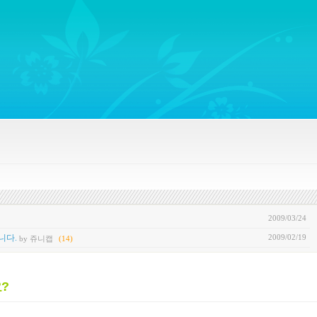
ywords regarding Business communications, Public Relations, Marketing Communica
2009/03/24
2009/02/19
니다.
by 쥬니캡
(14)
요?