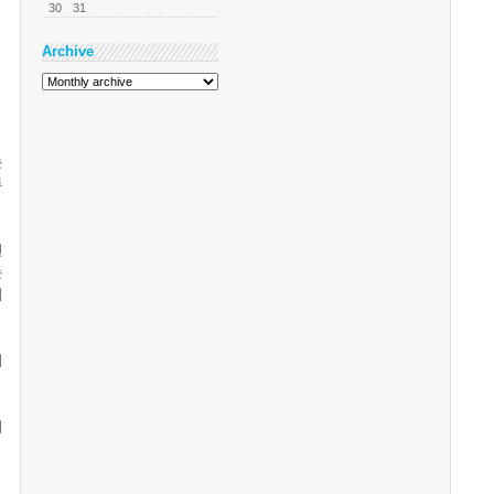
30
31
Archive
논
투
견
는
웹
시
기
,