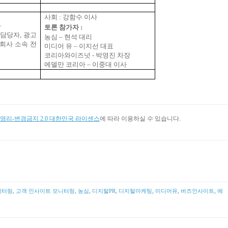
사회
:
강함수 이사
화
토론 참가자
:
 담당자
,
광고
농심
–
현석 대리
회사 소속 전
미디어 유
–
이지선 대표
코리아와이즈넛 - 박영진 차장
에델만 코리아
–
이중대 이사
리-변경금지 2.0 대한민국 라이센스
에 따라 이용하실 수 있습니다.
니터링
,
고객 인사이트 모니터링
,
농심
,
디지털PR
,
디지털마케팅
,
미디어유
,
버즈인사이트
,
에