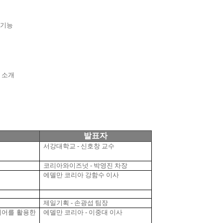
 기능
 소개
발표자
서강대학교
-
신호창 교수
화
코리아와이즈넛
-
박영진 차장
에델만 코리아 강함수 이사
제일기획
-
손광섭 팀장
디어를 활용한
에델만 코리아
-
이중대 이사