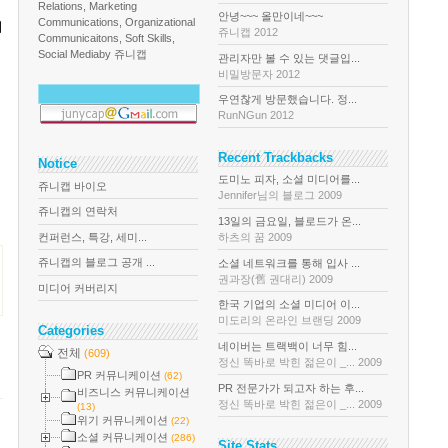
Relations, Marketing
안녕~~~ 올만이네~~~
Communications, Organizational
리
쥬니캡 2012
Communicaitons, Soft Skills,
Social Media
by 쥬니캡
관리자만 볼 수 있는 댓글입...
비밀방문자 2012
우연찮게 방문했습니다. 정...
RunNGun 2012
Recent Trackbacks
Notice
도미노 피자, 소셜 미디어를...
쥬니캡 바이오
Jennifer님의 블로그 2009
쥬니캡의 연락처
13일의 금요일, 블로드가 온...
컨퍼런스, 특강, 세미...
하츠의 꿈 2009
쥬니캡의 블로그 공개 ...
소셜 네트워크를 통해 입사 ...
권과장(舊 권대리) 2009
미디어 커버리지
한국 기업의 소셜 미디어 이...
미도리의 온라인 브랜딩 2009
Categories
네이버는 트랙백이 너무 힘...
전체
(609)
정신 똑바로 박힌 젊은이 _... 2009
PR 커뮤니케이션
(62)
PR 전문가가 되고자 하는 후...
비즈니스 커뮤니케이션
정신 똑바로 박힌 젊은이 _... 2009
(13)
위기 커뮤니케이션
(22)
소셜 커뮤니케이션
(286)
Site Stats