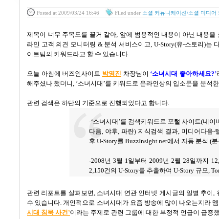
Posted
at 2009/03/24 16:46
Filed
under
소셜 커뮤니케이션/소셜 미디어
제목이 너무 주목도를 끌거 같아
,
앞에 범용적인 내용이 아닌 내용을
라인 고객 의견 모니터링
&
분석 서비스이고
, U-Story(
유
-
스토리
)
는 
이트팀의 키워드라고 할 수 있습니다
.
오늘 아침에 버즈인사이트
박
영
진
차장님이
‘
소녀시대 좋아하세요
?’
해주셨나 했더니
, ‘
소녀시대
’
를 키워드로 온라인상의 입소문을 분석
관련 검색은 하단의 기준으로 진행되었다고 합니다
.
-‘
소녀시대
’
를 검색키워드로 포털 사이트
(
네이
다음
,
야후
,
파란
)
지식검색 결과
,
미디어다음
-
후
U-Story
를
BuzzInsight.net
에서 자동 분석
(
분
-2008
년
3
월
1
일부터
2009
년
2
월
28
일까지
12
2,150
건의
U-Story
를 추출하여
U-Story
규모
, To
관련 리포트를 살펴보면
,
소녀시대 연관 인터넷 게시글의 일별 추이
,
수 있습니다
.
개인적으로 소녀시대가 요즘 방송에 많이 나오는지라 멤
시대
침
묵
사
건’
이라는 주제로 관련 그룹에 대한 부정적 언급이 급증