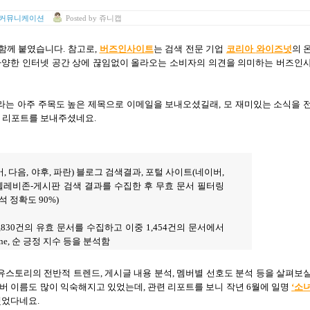
 커뮤니케이션
Posted
by
쥬니캡
 함께 붙였습니다
.
참고로
,
버즈인사이트
는 검색 전문 기업
코
리
아
와
이
즈
넛
의 
다양한 인터넷 공간 상에 끊임없이 올라오는 소비자의 의견을 의미하는 버즈인
라는 아주 주목도 높은 제목으로 이메일을 보내오셨길래
,
모 재미있는 소식을 
한 리포트를 보내주셨네요
.
버
,
다음
,
야후
,
파란
)
블로그 검색결과
,
포털 사이트
(
네이버
,
텔레비존
-
게시판 검색 결과를 수집한 후 무효 문서 필터링
석 정확도
90%)
,830
건의 유효 문서를 수집하고 이중
1,454
건의 문서에서
ne,
순 긍정 지수 등을 분석함
유스토리의 전반적 트렌드
,
게시글 내용 분석
,
멤버별 선호도 분석 등을 살펴보
버 이름도 많이 익숙해지고 있었는데
,
관련 리포트를 보니 작년
6
월에 일명
‘
소
했었다네요
.