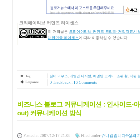
블로거뉴스에서 이 포스트를 추천해주세요.
http://bloggernews.media.daum.net/news/1019598
크리에이티브 커먼즈 라이센스
이 저작물은
크리에이티브 커먼즈 코리아 저작자표시-비
대한민국 라이센스
에 따라 이용하실 수 있습니다.
Tag
실버 마우스
,
에델만 디지털
,
에델만 코리아
,
조쉬 황
,
직원 
Response
0 Trackback
,
16
Comments
비즈니스 블로그 커뮤니케이션 : 인사이드-아웃(I
out) 커뮤니케이션 방식
Posted
at 2007/12/17 21:09
Filed
under
쥬니캡입니다!/삶의 