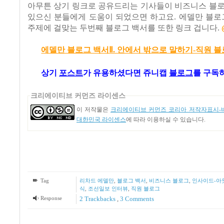
아무튼 상기 링크로 공유드리는 기사들이 비즈니스 블로
있으신 분들에게 도움이 되었으면 하고요. 에델만 블로
주제에 걸맞는 두번째 블로그 백서를 또한 링크 겁니다.
에델만 블로그 백서Ⅱ. 안에서 밖으로 말하기-직원 
상기
포스트
가
유용하셨다면 쥬니캡
블로그
를 구독
크리에이티브 커먼즈 라이센스
이 저작물은
크리에이티브 커먼즈 코리아 저작자표시-비
대한민국 라이센스
에 따라 이용하실 수 있습니다.
Tag
리차드 에델만
,
블로그 백서
,
비즈니스 블로그
,
인사이드-아
식
,
조선일보 인터뷰
,
직원 블로그
Response
2
Trackbacks
,
3
Comments