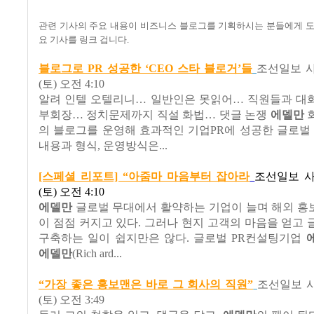
관련 기사의 주요 내용이 비즈니스 블로그를 기획하시는 분들에게 도
요 기사를 링크 겁니다.
블로그로 PR 성공한 ‘CEO 스타 블로거’들
조선일보 
(토) 오전 4:10
알려 인텔 오텔리니… 일반인은 못읽어… 직원들과 대화
부회장… 정치문제까지 직설 화법… 댓글 논쟁
에델만
의 블로그를 운영해 효과적인 기업PR에 성공한 글로벌 
내용과 형식, 운영방식은...
[스페셜 리포트] “아줌마 마음부터 잡아라
조선일보 
(토) 오전 4:10
에델만
글로벌 무대에서 활약하는 기업이 늘며 해외 홍보
이 점점 커지고 있다. 그러나 현지 고객의 마음을 얻고
구축하는 일이 쉽지만은 않다. 글로벌 PR컨설팅기업
에델만
(Rich ard...
“가장 좋은 홍보맨은 바로 그 회사의 직원”
조선일보 
(토) 오전 3:49