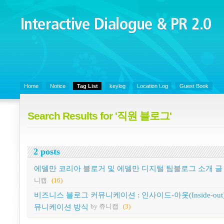
Interactive Dialogue &
PR 2.0
Juny's Blog is open for sharing personal experience and knowledge on k
Organizational Communicaitons, Soft Skills, Social Media
Home
Notice
Tag List
keylog
Location Log
Guest Book
Search Results for '직원 블로그'
2 posts
에델만 코리아 블로거 및 에델만 디지털 팀블로그 소개 글
니캡
(16)
비즈니스 블로그 커뮤니케이션 : 인사이드-아웃(Inside-out
뮤니케이션 방식
by 쥬니캡
(3)