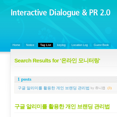
Interactive Dialogue &
PR 2.0
Juny's Blog is open for sharing personal experience and knowledge on k
Organizational Communicaitons, Soft Skills, Social Media
Home
Notice
Tag List
keylog
Location Log
Guest Book
Search Results for '온라인 모니터링'
1 posts
구글 알리미를 활용한 개인 브랜딩 관리법
by 쥬니캡
(3)
구글 알리미를 활용한 개인 브랜딩 관리법