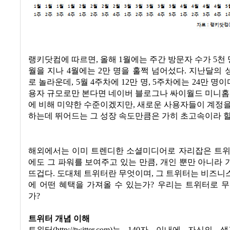
랭키닷컴에 따르면
,
올해
1
월에는 주간 방문자 수가
5
천
월을 지나
4
월에는
2
만 명을 훌쩍 넘어섰다
.
지난달의 
로 놀라운데
, 5
월
4
주차에
12
만 명
, 5
주차에는
24
만 명이
용자 규모로만 본다면 네이버 블로그나 싸이월드 미니홈
에 비해 미약한 수준이겠지만
,
새로운 사용자들이 계정을
하는데 뛰어드는 그 성장 속도만큼은 가히 초고속이라 할
해외에서는 이미 트렌디한 소셜미디어로 자리잡은 트위
에도 그 파워를 보여주고 있는 만큼
,
개인 뿐만 아니라 
뜨겁다
.
도대체 트위터란 무엇이며
,
그 트위터는 비즈니
에 어떤 혜택을 가져올 수 있는가
?
우리는 트위터로 무
가
?
트위터 개념 이해