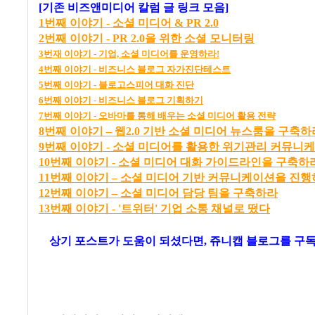
[기존 비즈앤미디어 칼럼 글 링크 모음]
1
번째
이야기 -
소셜
미디어 & PR 2.0
2
번째
이야기 - PR 2.0
을
위한
소셜
모니터링
3
번재
이야기 -
기업,
소셜
미디어를
운영하라!
4
번째
이야기 -
비즈니스
블로그
자가진단테스트
5
번째
이야기 -
블로고스피어
대화
진단
6
번째
이야기
-
비즈니스
블로그
기획하기
7
번째
이야기 -
오바마를
통해
배우는
소셜
미디어
활용
전략
8
번
째
이
야기
–
웹2.0
기
반
소
셜
미
디어
뉴
스
룸
을
구
축
하
9번째 이야기 - 소셜 미디어를 활용한 위기관리 커뮤니
10번째 이야기 - 소셜 미디어 대화 가이드라인을 구축하
11
번
째
이
야기
–
소
셜
미
디어
기
반
커
뮤
니
케
이
션
을
진
행
12
번
째
이
야기
–
소
셜
미
디어
담
당
팀
을
구
축
하라
13번째 이야기 - '트위터' 기업 소통 채널로 떴다
상기 포스트가 도움이 되셨다면, 쥬니캡 블로그를
구독