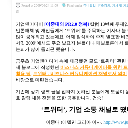
Posted
at 2009/06/24 11:08
Filed
under
쥬니캡입니다!/강의, 기사 및 기
캡
기업앤미디어
[
이중대의
PR2.0
정복
]
칼럼
13
번째 주제
언론매체 및 개인들에게
‘
트위터
’
를 주목하는 기사나 블
많이 공유되고 있는데요
.
어제 참석하여 주제 발표한 
서밋
2009’
에서도 주요 발표자 분들이나 패널토론에서 
논의가 많이 들리곤 했습니다
.
금주초 기업앤미디어 측에 제공했던 글도
‘
트위터
’
관련
제 블로그에 작성했던
비즈니스
커뮤니케이터를
위한
트
활용
팁
,
트위터 -
비즈니스
커뮤니케이션
채널로서
의미
바탕으로 마련했습니다
.
기존에 상기 링크 글을 접하지 못하신 분들에게 도움이 될
호 칼럼 내용 전문을 또한 공유합니다
.
건승
!
‘
트위터
’,
기업 소통 채널로 떴
이중대
(
에델만 코리아 이사
,
http://www.j