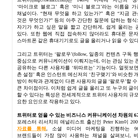
트위터
(http://twitter.com)
는
140
자 이내에 자신의 생
‘
마이크로 블로그
’
혹은
‘
미니 블로그
’
라는 이름을 가
채널이다
. “
현재 무엇을 하고 있는가
?”
혹은
“
지금 관
것은 무엇인가
?”
등의 아주 간단한 질문에 답하는 형
자기가 하고 싶은 말을 짧고 간단하게
,
쉽게 올리는 
있다
.
또한 웹에 직접 접속하지 않더라도
휴대폰 문
스마트폰 같은 휴대기기로도 글을 올리거나 읽을 수 있
그리고 트위터는
‘
팔로우
’(follow,
일종의 컨텐츠 구독 
중심으로 커뮤니케이션이 이뤄지는데
,
이는 관심 있는
공유하는 다른 사용자를
‘
뒤따르는
’
기능이다
.
얼핏보
촌 설정
’
혹은 인스턴트 메신저의
‘
친구맺기
’
와 비슷한 
방이 허락과 관계없이 다른 사용자의 글을
‘
팔로우
’
할 수
큰 차이점이다
.
이처럼 쉽게 글을 올리고 또 누구의 글
할 수 있다는 특성은 전세계적으로 트위터 사용자의 규
요한 요인으로 작용하고 있다
.
트위터로 얻을 수 있는 비즈니스 커뮤니케이션 차원의
6
포레스터 리서치의 애널리스트 출신인
Peter Kim
이
200
자료를 통해
,
소셜 미디어 마케팅을 진행하는
96
브랜드들이 가장 많이 사용하는 채널을 살펴보니
,