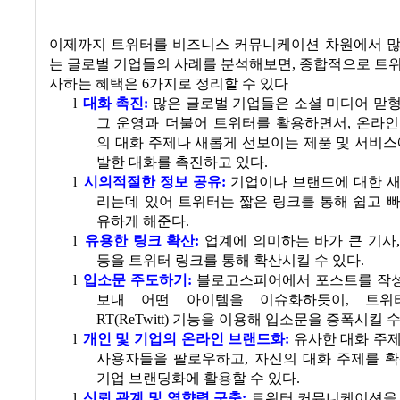
이제까지 트위터를 비즈니스 커뮤니케이션 차원에서 많
는 글로벌 기업들의 사례를 분석해보면
,
종합적으로 트위
사하는 혜택은
6
가지로 정리할 수 있다
l
대화 촉진
:
많은 글로벌 기업들은 소셜 미디어 맏
그 운영과 더불어 트위터를 활용하면서
,
온라인
의 대화 주제나 새롭게 선보이는 제품 및 서비스
발한 대화를 촉진하고 있다.
l
시의적절한 정보 공유
:
기업이나 브랜드에 대한 새
리는데 있어 트위터는 짧은 링크를 통해 쉽고 
유하게 해준다.
l
유용한 링크 확산
:
업계에 의미하는 바가 큰 기사
등을 트위터 링크를 통해 확산시킬 수 있다.
l
입소문 주도하기
:
블로고스피어에서 포스트를 작
보내 어떤 아이템을 이슈화하듯이
,
트위
RT(ReTwitt)
기능을 이용해 입소문을 증폭시킬 수
l
개인 및 기업의 온라인 브랜드화
:
유사한 대화 주
사용자들을 팔로우하고
,
자신의 대화 주제를 확
기업 브랜딩화에 활용할 수 있다.
l
신뢰 관계 및 영향력 구축
:
트위터 커뮤니케이션을 