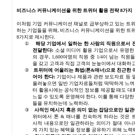
비즈니스 커뮤니케이션을 위한 트위터 활용 전략
8
가지
이처럼 기업 커뮤니케이션 채널로 급부상하고 있는 트위
하는 기업들을 위해
,
비즈니스 커뮤니케이션을 위한 트위
8
가지로 제시한다
.
①
해당 기업에서 일하는 한 사람의 직원으로서 
전달한다
:
소셜 미디어 활용 기업으로서 유명한
의 경우
, 1,600
여명의 직원 중
1/4
이 넘는 직원들
을 갖고 고객과 직접 고객의 눈높이에서 대화하
②
트위터에 어울리는 화법
(
톤
&
매너
)
으로 친근한 
어야 한다
:
기업이나 제품과 관련 보도자료 등 
올려놓으면 일반 기업자료들처럼 딱딱하게 느껴
터 활용시에는 공식적인 정보를 제공할 때도 대
느낄 수 있도록 운영해야 한다
.
이를 통해 다양한
들을 유치하는데 노력하라
.
③
사적인 메시지 혹은 의미 없는 잡담으로만 일
위터에서 톤
&
매너를 친숙하게 하라는 것은 
사적 내용으로만 일관하라는 의미가 절대 아니
게 가치 있는 혜택을 정보를 공유하기 위해 노력