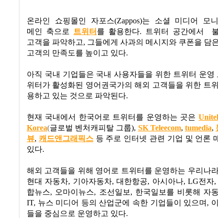
온라인 쇼핑몰인 자포스
(Zappos)
는 소셜 미디어 모
메인 축으로
트위터
를 활용한다
.
트위터 공간에서
고객을 파악하고
,
그들에게 사과의 메시지와 쿠폰을 담은
고객의 만족도를 높이고 있다
.
아직 국내 기업들은 국내 사용자들을 위한 트위터 운영
위터가 활성화된 영어권국가의 해외 고객들을 위한 트위
용하고 있는 것으로 파악된다
.
현재 국내에서 한국어로 트위터를 운영하는 곳은
Unite
Korea
(
글로벌 벤처캐피탈 그룹
),
SK Teleecom
,
tumedia
,
뷰
,
캐드앤그래픽스
등 주로 인터넷 관련 기업 및 언론
있다
.
해외 고객들을 위해 영어로 트위터를 운영하는 우리나라
현대 자동차
,
기아자동차
,
대한항공
,
아시아나
, LG
전자
합뉴스
,
오마이뉴스
,
조선일보
,
한국일보를 비롯해 자
IT,
뉴스 미디어 등의 산업군에 속한 기업들이 있으며
,
이
들을 중심으로 운영하고 있다
.