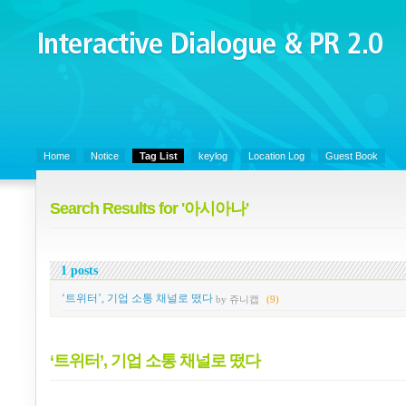
Interactive Dialogue &
PR 2.0
Juny's Blog is open for sharing personal experience and knowledge on k
Organizational Communicaitons, Soft Skills, Social Media
Home
Notice
Tag List
keylog
Location Log
Guest Book
Search Results for '아시아나'
1 posts
‘트위터’, 기업 소통 채널로 떴다
by 쥬니캡
(9)
‘트위터’, 기업 소통 채널로 떴다