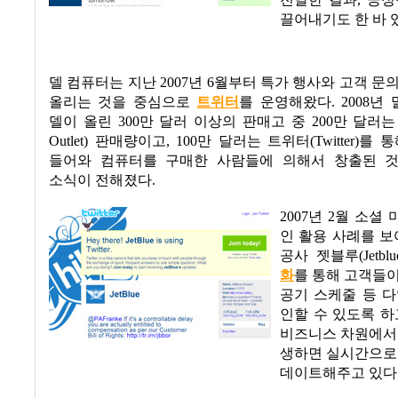
전달한 결과
,
긍정
끌어내기도 한 바 
델 컴퓨터는 지난
2007
년
6
월부터 특가 행사와 고객 문
올리는 것을 중심으로
트위터
를 운영해왔다
. 2008
년 
델이 올린
300
만 달러 이상의 판매고 중
200
만 달러는
Outlet)
판매량이고
, 100
만 달러는 트위터
(Twitter)
를 통
들어와 컴퓨터를 구매한 사람들에 의해서 창출된 
소식이 전해졌다
.
2007
년
2
월 소셜 
인 활용 사례를 보
공사 젯블루
(Jetblu
화
를 통해 고객들
공기 스케줄 등 
인할 수 있도록 하
비즈니스 차원에서
생하면 실시간으로
데이트해주고 있다