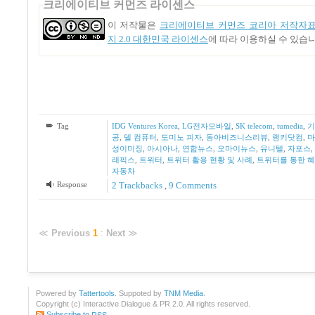
크리에이티브 커먼즈 라이센스
이 저작물은
크리에이티브 커먼즈 코리아 저작자표
지 2.0 대한민국 라이센스
에 따라 이용하실 수 있습니
Tag
IDG Ventures Korea
,
LG전자모바일
,
SK telecom
,
tumedia
,
기
공
,
델 컴퓨터
,
도미노 피자
,
동아비즈니스리뷰
,
랭키닷컴
,
마
성이미징
,
아시아나
,
연합뉴스
,
오마이뉴스
,
유니텔
,
자포스
,
래픽스
,
트위터
,
트위터 활용 현황 및 사례
,
트위터를 통한 
자동차
Response
2
Trackbacks
,
9
Comments
≪
Previous
1
:
Next
≫
Powered by
Tattertools
. Suppoted by
TNM Media
.
Copyright (c) Interactive Dialogue & PR 2.0. All rights reserved.
Subscribe to
RSS