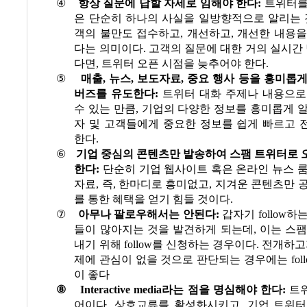
④
항상 질문에 답할 자세로 임해야 한다
:
트위터를
은 단순히 하나의 사실을 일방향적으로 알리는
객의 불만도 접수하고
,
개선하고
,
개선한 내용을
다는 의미이다
.
고객의 질문에 대한 거의 실시간 
다면
,
트위터 오픈 시점을 늦추어야 한다
.
⑤
매출
,
뉴스
,
보도자료
,
중요 행사 등을 흥미롭게
버즈를 유도한다
:
트위터 대화 주제나 내용으로
수 있는 만큼
,
기업의 다양한 정보를 흥미롭게 알
자 및 고객들에게 중요한 정보를 쉽게 빠르고 
한다
.
⑥
기업 중심의 콘텐츠만 발송하여 스팸 트위터로 
한다
:
단순히 기업 웹사이트 혹은 온라인 뉴스 
자료
,
즉
,
한마디로 흥미없고
,
지겨운 콘텐츠만 
를 통한 혜택을 얻기 힘들 것이다
.
⑦
아무나 팔로우해서는 안된다
:
갑자기
follow
하는
들이 많아지는 것을 발견하게 되는데
,
이는 스팸
내기 위해
follow
를 신청하는 경우이다
.
전개하고
제에 관심이 없을 것으로 판단되는 경우에는
fol
이 좋다
⑧
Interactive media
라는 점을 명심해야 한다
:
트
어이다
.
상호교류를 활성화시키고
,
기업 트위