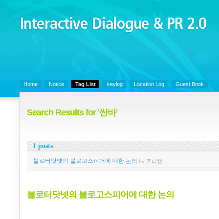
Interactive Dialogue &
PR 2.0
Juny's Blog is open for sharing personal experience and knowledge on k
Organizational Communicaitons, Soft Skills, Social Media
Home
Notice
Tag List
keylog
Location Log
Guest Book
Search Results for '싼바'
1 posts
블로터닷넷의 블로고스피어에 대한 논의
by 쥬니캡
블로터닷넷의 블로고스피어에 대한 논의