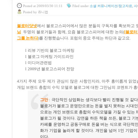
Posted
at 2009/03/30 11:11
Filed
under
소셜 커뮤니케이션/참고자료, 사
Posted
by
쥬니캡
블로터닷넷
에서 블로고스피어에서 많은 분들의 구독자를 확보하고 
님
두명의 블로거들과 함께
,
요즘 블로고스피어에 대한 논의
(
[
블로터
그를
논하다
)
를 진행했습니다
.
포럼의 중요 주제는 하단과 같고요
.
l
리뷰 기반의 블로그 마케팅
l
블로그 마케팅 가이드라인
l
미디어관련법
l
2009
년 블로고스피어 전망
4
가지 주제 모두 제가 관심이 많은 사항인지라
,
아주 흥미롭게 읽었
개입 브랜드 총합의 수익 모델로 블로그에 대한 그만님의 코멘트가 
그만
:
극단적인 상업화는 생각보다 빨리 진행될 것 같다
블로거가 블로그 운영만으로는 돈을 벌지 못하는 시대
으로는 개인 브랜드로 총합의 수익모델을 가질 수 있는
블로그가 될 것이다
.
강연을 하든 책을 쓰든
,
블로그 기
카페를 운영하고 공동구매로 돈을 버는 식으로 극단적인
화가 기업을 놀라게 할 것이다
.
개인을 넘어
1
인 기업이
이다
.