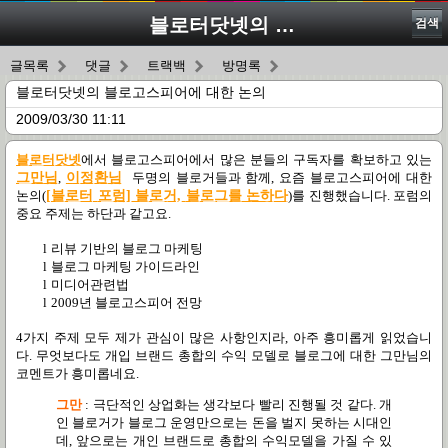
블로터닷넷의 블로고스피어에 대한 논의
검색
글목록
댓글
트랙백
방명록
블로터닷넷의 블로고스피어에 대한 논의
2009/03/30 11:11
블로터닷넷
에서 블로고스피어에서 많은 분들의 구독자를 확보하고 있는
그만님
,
이정환님
두명의 블로거들과 함께
,
요즘 블로고스피어에 대한
논의
(
[
블로터
포럼]
블로거,
블로그를
논하다
)
를 진행했습니다
.
포럼의
중요 주제는 하단과 같고요
.
l
리뷰 기반의 블로그 마케팅
l
블로그 마케팅 가이드라인
l
미디어관련법
l
2009
년 블로고스피어 전망
4
가지 주제 모두 제가 관심이 많은 사항인지라
,
아주 흥미롭게 읽었습니
다
.
무엇보다도 개입 브랜드 총합의 수익 모델로 블로그에 대한 그만님의
코멘트가 흥미롭네요
.
그만
:
극단적인 상업화는 생각보다 빨리 진행될 것 같다
.
개
인 블로거가 블로그 운영만으로는 돈을 벌지 못하는 시대인
데
,
앞으로는 개인 브랜드로 총합의 수익모델을 가질 수 있