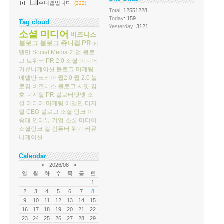
쥬니캡입니다!
(222)
Total
: 12551228
Today
: 159
Tag cloud
Yesterday
: 3121
소셜 미디어
비즈니스
블로그
블로그
쥬니캡
PR
에
델만
Social Media
기업 블로
그
트위터
PR 2.0
소셜 미디어
커뮤니케이션
블로그 마케팅
에델만 코리아
웹2.0
웹 2.0
블
로깅
비즈니스 블로그 서밋
김
호
디지털 PR
블로터닷넷
소
셜 미디어 마케팅
에델만 디지
털
CEO 블로그
소셜 링크
이
중대
인터뷰
기업 소셜 미디어
소셜링크
델 컴퓨터
위기 커뮤
니케이션
Calendar
«
2026/08
»
일
월
화
수
목
금
토
1
2
3
4
5
6
7
8
9
10
11
12
13
14
15
16
17
18
19
20
21
22
23
24
25
26
27
28
29