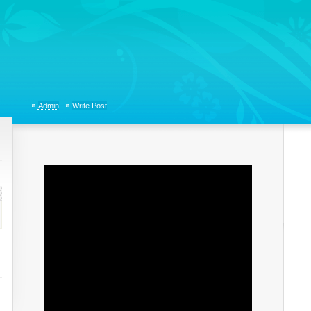
tions, Organizational Communicaitons, Soft Skills, Social Media
Admin
Write Post