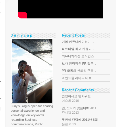
산
J u n y c a p
Recent Posts
적
기업 커뮤니케이터가 ...
파트타임 최고 커뮤니...
커뮤니케이션 오디언스...
었
보다 전략적인 PR 접근...
PR 활동의 신뢰성 구축...
마인드풀 리더의 대표 ...
,
Recent Comments
안녕하세요 반가워요
.
이승희 2016
Juny's Blog is open for sharing
옙, 오타가 맞슴다!!! 2011...
제
personal experience and
쥬니캡 2013
니
knowledge on keywords
regarding Business
두번째 단락에 2011년 8월 ...
communications, Public
문진 2013