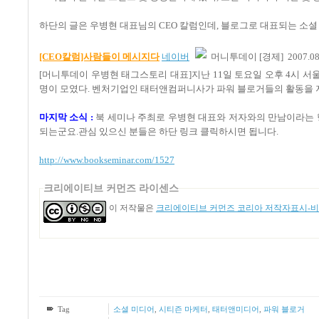
하단의 글은 우병현 대표님의 CEO 칼럼인데, 블로그로 대표되는 소
[CEO칼럼]사람들이 메시지다
네이버
머니투데이 [경제] 2007.08.
[머니투데이 우병현 태그스토리 대표]지난 11일 토요일 오후 4시 서울
명이 모였다. 벤처기업인
태터앤컴퍼니사가 파워 블로거들의 활동을 지원
마지막 소식 :
북 세미나 주최로 우병현 대표와 저자와의 만남이라는 행
되는군요.관심 있으신 분들은 하단 링크 클릭하시면 됩니다.
http://www.bookseminar.com/1527
크리에이티브 커먼즈 라이센스
이 저작물은
크리에이티브 커먼즈 코리아 저작자표시-비영
Tag
소셜 미디어
,
시티즌 마케터
,
태터앤미디어
,
파워 블로거