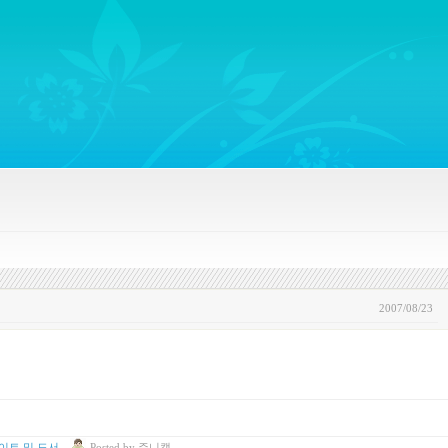
ywords regarding Business communications, Public Relations, Marketing Communica
2007/08/23
이트 및 도서
Posted
by
쥬니캡