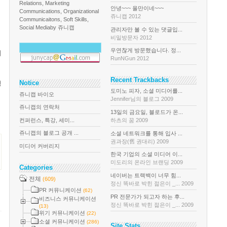
Relations, Marketing
안녕~~~ 올만이네~~~
Communications, Organizational
쥬니캡 2012
Communicaitons, Soft Skills,
Social Media
by 쥬니캡
관리자만 볼 수 있는 댓글입...
비밀방문자 2012
우연찮게 방문했습니다. 정...
여
RunNGun 2012
Recent Trackbacks
Notice
행
도미노 피자, 소셜 미디어를...
쥬니캡 바이오
Jennifer님의 블로그 2009
쥬니캡의 연락처
13일의 금요일, 블로드가 온...
컨퍼런스, 특강, 세미...
하츠의 꿈 2009
쥬니캡의 블로그 공개 ...
소셜 네트워크를 통해 입사 ...
권과장(舊 권대리) 2009
미디어 커버리지
한국 기업의 소셜 미디어 이...
미도리의 온라인 브랜딩 2009
Categories
네이버는 트랙백이 너무 힘...
전체
(609)
정신 똑바로 박힌 젊은이 _... 2009
PR 커뮤니케이션
(62)
PR 전문가가 되고자 하는 후...
비즈니스 커뮤니케이션
정신 똑바로 박힌 젊은이 _... 2009
(13)
위기 커뮤니케이션
(22)
소셜 커뮤니케이션
(286)
Site Stats