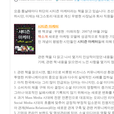
요즘 틈날때마다 하단의 시티즌 마케터라는 책을 읽고 있습니다. 조선일
하시던, 이제는 태그스토리 대표로 계신 우병현 사장님과 회사 직원들이 
시티즌 마케터
벤 맥코넬
|
우병현
|
미래의창
|
2007년 08월 20일
책소개
새로운 마케팅 모델에 성공적으로 적응한 기
인 개념이 평범한 시민들인
시티즌 마케터
들에 의해 
관련 책을 다 읽고 나서 몇가지 인상적이었던 내용들
기에, 관련 책 내용을 읽으면서 느낀 사항을 몇가지 
1. 관련 책을 읽으시면, 웹2.0으로 비롯된 비즈니스 커뮤니케이션 환
투명한 커뮤니케이션의 중요성 등)과 다수의 실제적인 사례를 접하실 
2. 아직 한국에서는 그리 많이 언급되는 단어는 아니지만, 소셜 미디
3. 소비자의 제품 구매 의사 결정시 소셜 미디어의 영향력이 증가되고
그러나 대표적인 실패사례로 기록되지 않기 위해서는 새로운 변화를 
4. 과거 Mass Media 시대에 전문 언론인으로 대표되는 오피니언 리더들
Social Media 시대의 흐름에 맞추어 긍정적/부정적 입소문의 진원지인 블로거 관
아 관계(Mania Relations)라는 새로운 관계 구축 및 관련 커뮤니
5. 기업의 온라인 브랜드 및 명성관리에 있어, 소셜 미디어의 역할 및