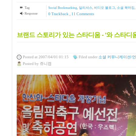
Tag
Social Bookmarking
,
딜리셔스
,
비디오 블로그
,
소셜 북마킹
Response
0 Trackback
,
11
Comments
브랜드 스토리가 있는 스타디움 - '와 스타디움
Posted
at 2007/04/01 01:15
Filed
under
소셜 커뮤니케이션/
Posted
by
쥬니캡