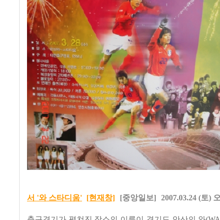
서 '와 스타디움'
[현재창]
[중앙일보]
2007.03.24 (토) 
축구경기가 펼쳐진 장소의 이름이 경기도 안산의 와(W