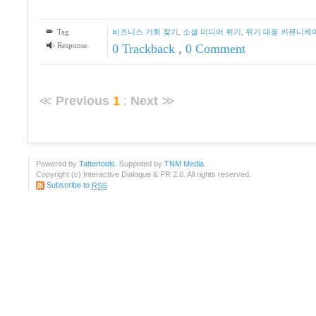
Tag
비즈니스 기회 찾기
,
소셜 미디어 위기
,
위기 대응 커뮤니케
Response
0 Trackback
,
0 Comment
≪
Previous
1
:
Next
≫
Powered by
Tattertools
. Suppoted by
TNM Media
.
Copyright (c) Interactive Dialogue & PR 2.0. All rights reserved.
Subscribe to
RSS