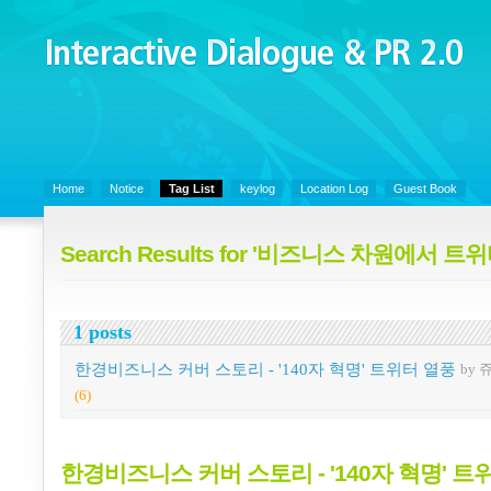
Interactive Dialogue &
PR 2.0
Juny's Blog is open for sharing personal experience and knowledge on k
Organizational Communicaitons, Soft Skills, Social Media
Home
Notice
Tag List
keylog
Location Log
Guest Book
Search Results for '비즈니스 차원에서 트
1 posts
한경비즈니스 커버 스토리 - '140자 혁명' 트위터 열풍
by 
(6)
한경비즈니스 커버 스토리 - '140자 혁명' 트