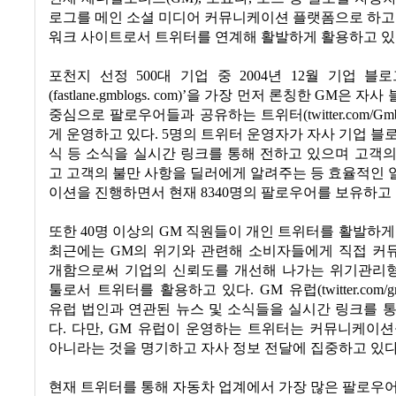
로그를 메인 소셜 미디어 커뮤니케이션 플랫폼으로 하고
워크 사이트로서 트위터를 연계해 활발하게 활용하고 
포천지 선정
500
대 기업 중
2004
년
12
월 기업 블로
(fastlane.gmblogs. com)’
을 가장 먼저 론칭한
GM
은 자사
중심으로 팔로우어들과 공유하는 트위터
(twitter.com/Gm
게 운영하고 있다
. 5
명의 트위터 운영자가 자사 기업 블
식 등 소식을 실시간 링크를 통해 전하고 있으며 고객
고 고객의 불만 사항을 딜러에게 알려주는 등 효율적인
이션을 진행하면서 현재
8340
명의 팔로우어를 보유하고
또한
40
명 이상의
GM
직원들이 개인 트위터를 활발하게
최근에는
GM
의 위기와 관련해 소비자들에게 직접 커
개함으로써 기업의 신뢰도를 개선해 나가는 위기관리
툴로서 트위터를 활용하고 있다
. GM
유럽
(twitter.com/
유럽 법인과 연관된 뉴스 및 소식들을 실시간 링크를 
다
.
다만
, GM
유럽이 운영하는 트위터는 커뮤니케이션
아니라는 것을 명기하고 자사 정보 전달에 집중하고 있
현재 트위터를 통해 자동차 업계에서 가장 많은 팔로우