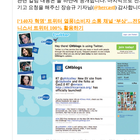
관련 칼럼 내용은 을 하단에 공개합니다
.
마지막으로 전
기고 요청을 해주신 장승규 기자님(
@hercastl
) 감사합니
[‘140
자
혁명’
트위터
열풍]
소비자
소통
채널 ‘
부상’…
전
니스서
트위터
100%
활용하기