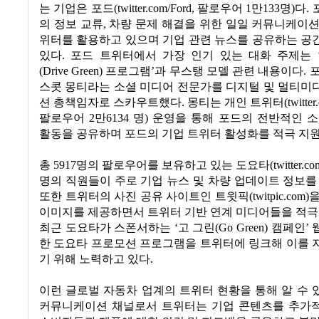
는 기업은 포드
(twitter.com/Ford,
팔로우어
1
만
133
명
)
다
.
의 정보 교류
,
차량 문제 해결을 위한 일일 커뮤니케이션
위터를 활용하고 있으며 기업 관련 뉴스를 공유하는 공
있다
.
포드 트위터에서 가장 인기 있는 대화 주제는
(Drive Green)
프로그램
’
과 무스탱 모델 관련 내용이다
.
스콧 몽티라는 소셜 미디어 전문가를 디지털 및 멀티미
션 총책임자로 스카우트했다
.
몽티는 개인 트위터
(twitte
팔로우어
2
만
6134
명
)
운영을 통해 포드의 전반적인 소
활동을 공유하며 포드의 기업 트위터 활성화를 적극 지
총
5917
명의 팔로우어를 보유하고 있는 도요타
(twitter.c
명의 직원들이 주로 기업 뉴스 및 차량 업데이트 정보를
또한 트위터의 사진 공유 사이트인 트윗픽
(twitpic.com)
을
이미지를 제공하면서 트위터 기반 연계 미디어들을 적극
최근 도요타가 스폰서하는
‘
고 그린
(Go Green)
캠페인
’
한 도요타 프로모션 프로그램을 트위터에 링크해 이를 
기 위해 노력하고 있다
.
이런 글로벌 자동차 업계의 트위터 현황을 통해 알 수
커뮤니케이션 채널로서 트위터는 기업 콘텐츠를 추가