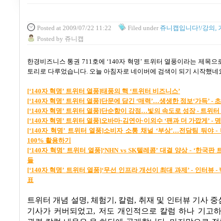
Posted
at 2009/07/22 11:22
Filed
under
쥬니캡입니다!/강의, 
Posted
by
쥬니캡
한경비즈니스 통권
711
호에
‘140
자 혁명
’
트위터 열풍이라는 제목으로
토리로 다루었습니다
.
오늘 아침자로 네이버에 검색이 되기 시작했네
[‘140
자
혁명’
트위터
열풍]
태풍의
핵 ‘
트위터
비즈니스’
[‘140
자
혁명’
트위터
열풍]
단문에
담긴 ‘
매력’…
생생한
정보‘
가득’ -
초
[‘140
자
혁명’
트위터
열풍]
단순함이
강점…
빛의
속도로
성장 -
트위터
[‘140
자
혁명’
트위터
열풍]
오바마·
김연아·
이외수 ‘
팬과
더
가깝게’ -
명
[‘140
자
혁명’
트위터
열풍]
소비자
소통
채널 ‘
부상’…
전담팀
둬야 -
100%
활용하기
[‘140
자
혁명’
트위터
열풍]‘NHN vs SK
텔레콤
’
대결
양상 - ‘
한국판
들
[‘140
자
혁명’
트위터
열풍]‘
무선
인프라
개선이
최대
과제’ -
인터뷰 -
표
트위터 개념 설명
,
체험기
,
칼럼
,
취재 및 인터뷰 기사 중
기사가 커버되었고
,
저도 개인적으로 칼럼 하나 기고