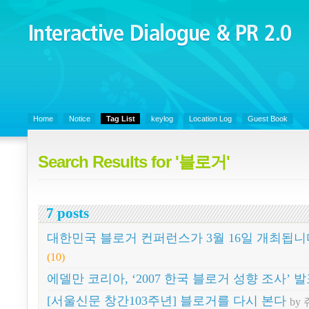
Interactive Dialogue &
PR 2.0
Juny's Blog is open for sharing personal experience and knowledge on k
Communicaitons, Soft Skills, Social Media
Home
Notice
Tag List
keylog
Location Log
Guest Book
Search Results for '블로거'
7 posts
대한민국 블로거 컨퍼런스가 3월 16일 개최됩니
(10)
에델만 코리아, ‘2007 한국 블로거 성향 조사’ 
[서울신문 창간103주년] 블로거를 다시 본다
by