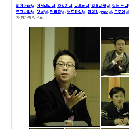
혜민아빠
님,
민서대디
님,
주성치
님,
나루터
님,
김호사장
님,
먹는 언니
로그나라
님,
꼬날
님,
편집장
님,
써드타입
님,
권영길,typos
님,
도모에
님
가 참가했었구요.