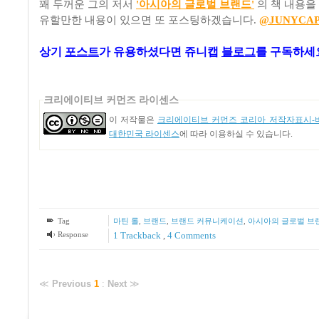
꽤 두꺼운 그의 저서
'아시아의 글로벌 브랜드'
의 책 내용을
유할만한 내용이 있으면 또 포스팅하겠습니다.
@JUNYCA
상기
포스트
가
유용하셨다면 쥬니캡
블로그
를 구독하세요
크리에이티브 커먼즈 라이센스
이 저작물은
크리에이티브 커먼즈 코리아 저작자표시-비
대한민국 라이센스
에 따라 이용하실 수 있습니다.
Tag
마틴 롤
,
브랜드
,
브랜드 커뮤니케이션
,
아시아의 글로벌 브
Response
1
Trackback
,
4
Comments
≪
Previous
1
:
Next
≫