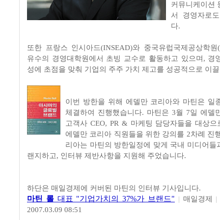
커뮤니케이션 
서 경영자로도
다.
또한 프랑스 인시아드(INSEAD)와 중국유럽국제공상학원(C
유수의 경영대학원에서 초빙 교수로 활동하고 있으며, 경
성에 초점을 맞춰 기업의 주주 가치 제고를 성공적으로 이끌
이번 방한을 위해 에델만 코리아와 마틴은 일
체결하여 진행했습니다. 마틴은 3월 7일 에델
고객사 CEO, PR & 마케팅 담당자들을 대상으로
에델만 코리아 직원들을 위한 강의를 2차례 진행
리아는 마틴의 방한일정에 맞게 국내 미디어들
랜지하고, 인터뷰 제반사항을 지원해 주었습니다.
하단은 매일경제에 커버된 마틴의 인터뷰 기사입니다.
마틴 롤
대표 "기업가치의 37%가 브랜드"
|
매일경제
|
2007.03.09 08:51