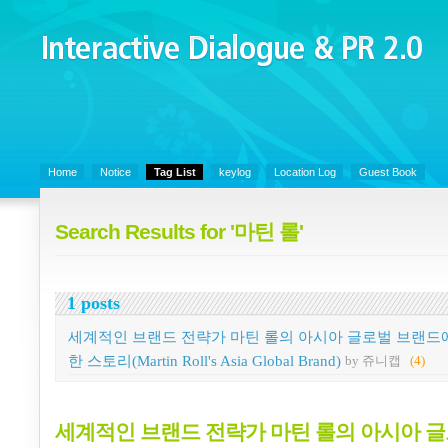
Interactive Dialogue &
PR 2.0
Juny's Blog is open for sharing personal experience and knowledge on k
Organizational Communicaitons, Soft Skills, Social Media
Home
Notice
Tag List
keylog
Location Log
Guest Book
Search Results for '마틴 롤'
1 posts
세계적인 브랜드 전략가 마틴 롤의 아시아 글로벌 브랜드
한 스토리(Martin Roll's Asia Global Brand)
by 쥬니캡
(4)
세계적인 브랜드 전략가 마틴 롤의 아시아 