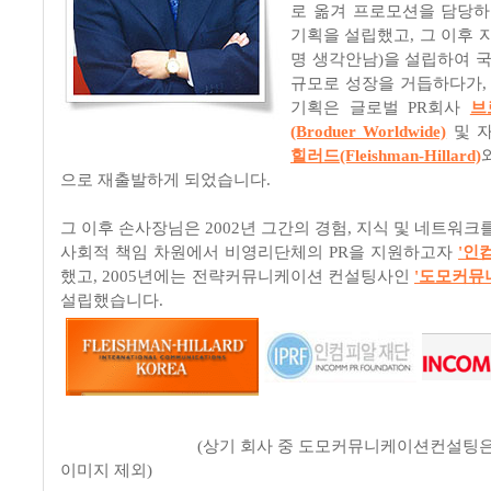
로 옮겨 프로모션을 담당하다
기획을 설립했고, 그 이후 
명 생각안남)을 설립하여 국
규모로 성장을 거듭하다가, 
기획은 글로벌 PR회사
브
(Broduer Worldwide)
및 
힐러드(Fleishman-Hillard)
으로 재출발하게 되었습니다.
그 이후 손사장님은 2002년 그간의 경험, 지식 및 네트워
사회적 책임 차원에서 비영리단체의 PR을 지원하고자
'인
했고, 2005년에는 전략커뮤니케이션 컨설팅사인
'도모커뮤
설립했습니다.
(상기 회사 중 도모커뮤니케이션컨설팅은 홈
이미지 제외)