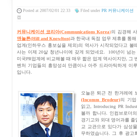
Posted
at 2007/02/01 22:33
Filed
under
PR 커뮤니케이션
캡
커뮤니케이션 코리아(Communications Korea
)
의 김경해 사
앤놀튼(Hill and Knowlton)
과 한국내 독점 업무 제휴를 통해
업계(인하우스 홍보실을 제외)의 역사가 시작되었다고 볼때,
사는 이제 20살 청년나이에 갖게 되었네요. 100년이 넘는
미국PR업계에 비교해볼 때 매우 짧은 업계 역사이지만, 그 
벤처 기업들의 흥망성쇠 만큼이나 아주 드라마틱하게 이
입니다.
오늘은 퇴근 전 한겨레에
(Incomm Brodeur)
의 기업
읽고, Introducing PR In
볼까 합니다. 인컴브로더
경기고와 외대 영어과를 
교 교관으로 있다가 삼성
무하였습니다. 그 후 광