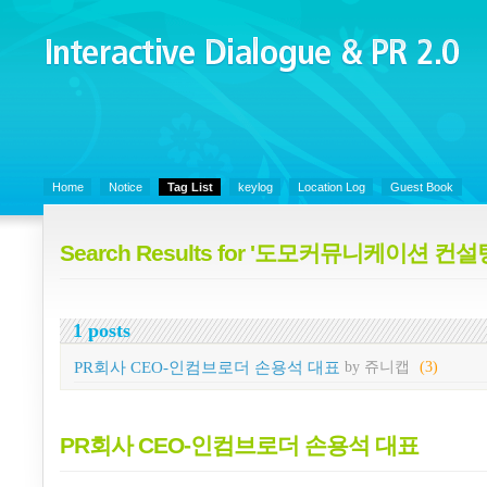
Interactive Dialogue &
PR 2.0
Juny's Blog is open for sharing personal experience and knowledge on k
Organizational Communicaitons, Soft Skills, Social Media
Home
Notice
Tag List
keylog
Location Log
Guest Book
Search Results for '도모커뮤니케이션 컨설
1 posts
PR회사 CEO-인컴브로더 손용석 대표
by 쥬니캡
(3)
PR회사 CEO-인컴브로더 손용석 대표