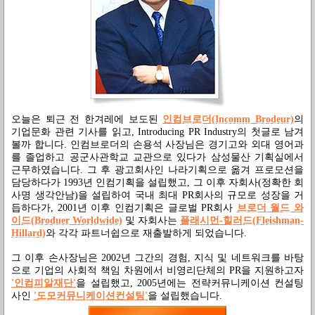
오늘은 퇴근 전 한겨레에 보도된
인컴브로더(Incomm Brodeur)
의
기업문화 관련 기사를 읽고, Introducing PR Industry의 첫글로 남겨
볼까 합니다. 인컴브로더의 손용석 사장님은 경기고와 외대 영어과
를 졸업하고 공군사관학교 교관으로 있다가 삼성물산 기획실에서
근무하였습니다. 그 후 광고회사인 나라기획으로 옮겨 프로모션을
담당하다가 1993년 인컴기획을 설립했고, 그 이후 자회사(정확한 회
사명 생각안남)을 설립하여 국내 최대 PR회사의 규모로 성장을 거
듭하다가, 2001년 이후 인컴기획은 글로벌 PR회사
브로더 월드 와
이드(Broduer Worldwide)
및 자회사는
플래시먼-힐러드(Fleishman-
Hillard)
와 각각 파트너쉽으로 재출발하게 되었습니다.
그 이후 손사장님은 2002년 그간의 경험, 지식 및 네트워크를 바탕
으로 기업의 사회적 책임 차원에서 비영리단체의 PR을 지원하고자
'인컴피알재단'
을 설립했고, 2005년에는 전략커뮤니케이션 컨설팅
사인
'도모커뮤니케이션컨설팅'
을 설립했습니다.