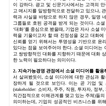
이 강하다
.
광고 및 신문기사에서는 고객의 만
고 메시지를 일방향적으로 전달하고 있으나
,
관
력과 사실을 바탕으로 하지 않은 경우
,
일명 
그룹들로 호된 공격을 받게 되는 것이다
.
소셜
‘
대화
’
를 중심으로 봤을때
,
기업은 자사 소셜 미
력을 기울이고자 할 때 진정성을 갖고 대화에
신뢰를 얻기 위해서는 투명성을 기반으로 윤
있다는 점을 보여주어야 한다
.
소셜 미디어는
고 쌍방향적인 대화를 지향하기 때문에 대화 
한 노력이 필요하다는 의미이다
.
2.
지속가능경영 관점에서 소셜 미디어를 활용
서 살펴봤듯이
,
소셜 미디어에 대한 관심과 활
장하게 될 것으로 보인다
.
이는 곧 기업 및
(stakeholder:
소
비자
,
주주
,
직원
,
투자자
,
정부
,
직간접적으로 이해관계를 맺고 있는 주체
)
들의
의미하는데
,
기업의 성공적인 비즈니스를 위