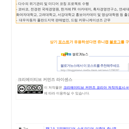
- 다수의 위기관리 및 미디어 코칭 프로젝트 수행
- 코바코, 전경련 국제경영원, 한겨레 PR 아카데미, 흑자경영연구소, 연세
화여자대학교, 고려대학교, 서강대학교 홍보아카데미 및 영상대학원 등 출
- 대우자동차 폴란드지역 판매법인, 드림 커뮤니케이션즈 근무
상기
포스트
가 유용하셨다면 쥬니캡
블로그
를 
블로거뉴스에서 이 포스트를 추천해주세요.
http://bloggernews.media.daum.net/news/1298287
크리에이티브 커먼즈 라이센스
이 저작물은
크리에이티브 커먼즈 코리아 저작자표시-비
에 따라 이용하실 수 있습니다.
Tag
PR 2.0
,
기업앤미디어
,
소셜 미디어
,
이중대
,
쥬니캡