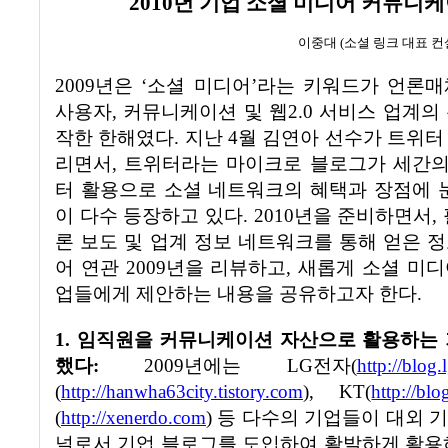
2010
년 기업 소셜 미디어 커뮤니케
이중대
(
소셜 링크 대표 
2009
년은
‘
소셜 미디어
’
라는 키워드가 언론매
사용자
,
커뮤니케이션 및 웹
2.0
서비스 업계의 
작한 한해였다
.
지난
4
월
김
연아
선수가 트위터 
리면서
,
트위터라는 마이크로 블로그가 세간의
터 활용으로 소셜 네트워크의 혜택과 장점에 
이 다수 등장하고 있다
. 2010
년을 준비하면서
,
론 보도 및 업계 정보 네트워크를 통해 얻은 
어 연관
2009
년을 리뷰하고
,
새롭게 소셜 미디
업들에게 제안하는 내용을 공유하고자 한다
.
1.
임직원을 커뮤니케이션 자산으로 활용하는 
했다
:
2009
년에는
LG
전자
(
http://blog
(
http://hanwha63city.tistory.com
), KT(
http://bl
(
http://xenerdo.com
)
등 다수의 기업들이 대외 
널로서 기업 블로그를 도입하여 활발하게 활용