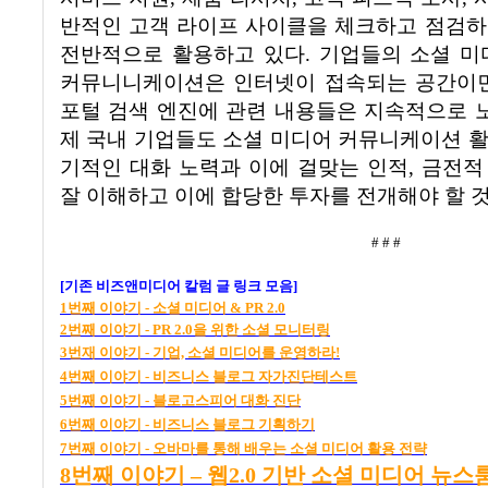
반적인 고객 라이프 사이클을 체크하고 점검하
전반적으로 활용하고 있다
.
기업들의 소셜 미
커뮤니니케이션은 인터넷이 접속되는 공간이면
포털 검색 엔진에 관련 내용들은 지속적으로 
제 국내 기업들도
소셜 미디어 커뮤니케이션 활
기적인 대화 노력과 이에 걸맞는 인적
,
금전적
잘 이해하고 이에 합당한 투자를 전개해야 할 
# # #
[
기존 비즈앤미디어 칼럼 글 링크 모음
]
1
번째
이야기 -
소셜
미디어 & PR 2.0
2
번째
이야기 - PR 2.0
을
위한
소셜
모니터링
3
번재
이야기 -
기업,
소셜
미디어를
운영하라!
4
번째
이야기 -
비즈니스
블로그
자가진단테스트
5
번째
이야기 -
블로고스피어
대화
진단
6
번째
이야기 -
비즈니스
블로그
기획하기
7
번째
이야기 -
오바마를
통해
배우는
소셜
미디어
활용
전략
8
번째
이야기 –
웹2.0
기반
소셜
미디어
뉴스