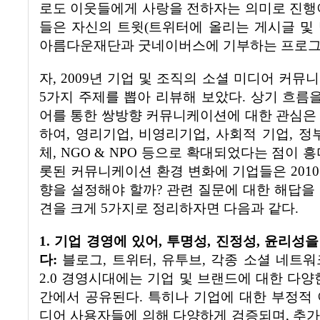
로도 이웃들에게 사랑을 전하자는 의미로 진행
들은 자신의
트윗
(
트위터에 올리는 게시글 및
아름다운재단과 굿네이버스에 기부하는 프로그
자
, 2009
년 기업 및 조직의 소셜 미디어 커뮤
5
가지 주제를 뽑아 리뷰해 보았다
.
상기 흐름을
어를 통한 쌍방향 커뮤니케이션에 대한 관심은
하여
,
영리기업
,
비영리기업
,
사회적 기업
,
정
체
, NGO & NPO
등으로 확대되었다는 점이 
롯된 커뮤니케이션 환경 변화에 기업들은
2010
향을 설정해야 할까
?
관련 질문에 대한 해답을
견을 크게
5
가지로 정리하자면 다음과 같다
.
1.
기업 경영에 있어
,
투명성
,
진정성
,
윤리성을
다
:
블로그
,
트위터
,
유투브
,
각종 소셜 네트워
2.0
경영시대에는 기업 및 브랜드에 대한 다양
간에서 공유된다
.
특히나 기업에 대한 부정적 
디어 사용자들에 의해 다양하게 검증되며
,
추가