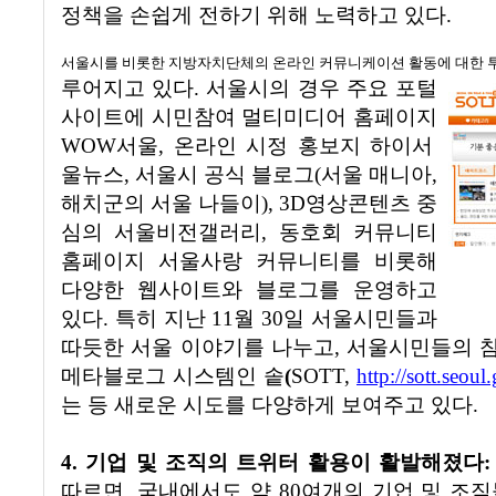
정책을 손쉽게 전하기 위해 노력하고 있다
.
서울시를 비롯한 지방자치단체의 온라인 커뮤니케이션 활동에 대한 
루어지고 있다
.
서울시의 경우 주요 포털
사이트에 시민참여 멀티미디어 홈페이지
WOW
서울
,
온라인 시정 홍보지 하이서
울뉴스
,
서울시 공식 블로그
(
서울 매니아
,
해치군의 서울 나들이
), 3D
영상콘텐츠 중
심의 서울비전갤러리
,
동호회 커뮤니티
홈페이지 서울사랑 커뮤니티를 비롯해
다양한 웹사이트와 블로그를 운영하고
있다
.
특히 지난
11
월
30
일 서울시민들과
따듯한 서울 이야기를 나누고
,
서울시민들의 
메타블로그 시스템인 솥
(
SOTT,
http://sott.seoul
는 등 새로운 시도를 다양하게 보여주고 있다
.
4.
기업 및 조직의 트위터 활용이 활발해졌다
:
따르면
,
국내에서도 약
80
여개의 기업 및 조직