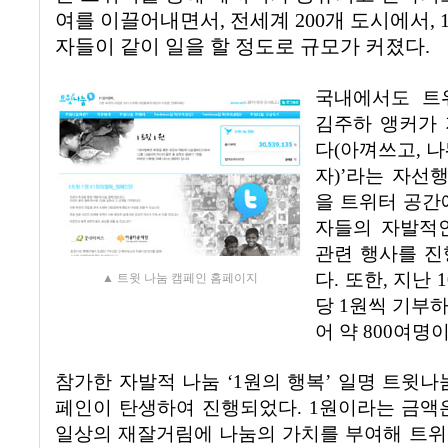
여를 이끌어내면서
,
전세계
200
개 도시에서
, 
자들이 같이 일을 할 정도로 규모가 커졌다
.
국내에서도 트
김주하
앵커가 
다
(
아껴쓰고
,
나
자
)’
라는 자선
을 트위터 공간
자들의 자발적
관련 행사를 진
다
.
또한
,
지난
1
▲ 트윗 나눔 캠페인 홈페이지
당
1
원씩 기부하
어 약
800
여명
참가한 자발적 나눔
‘1
원의 행복
’
일명 트윗나
페인이 탄생하여 진행되었다
. 1
원이라는 금액
일상의 재잘거림에 나눔의 가치를 부여해 트위