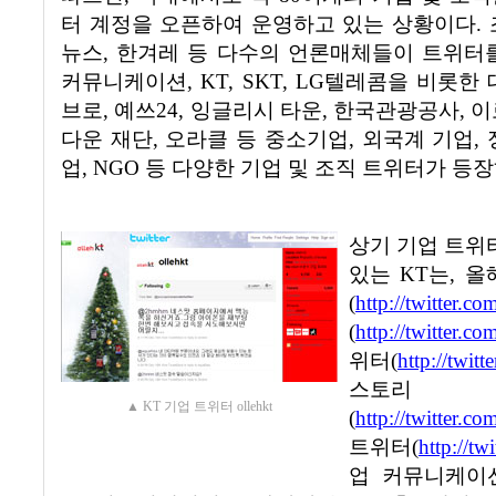
터 계정을 오픈하여 운영하고 있는 상황이다
.
뉴스
,
한겨레 등 다수의 언론매체들이 트위터
커뮤니케이션
, KT, SKT, LG
텔레콤을 비롯한 
브로
,
예쓰
24,
잉글리시 타운
,
한국관광공사
,
이
다운 재단
,
오라클 등 중소기업
,
외국계 기업
,
업
, NGO
등 다양한 기업 및 조직 트위터가 등
상기 기업 트위
있는
KT
는
,
올
(
http://twitter.co
(
http://twitter.c
위터
(
http://twi
스토
▲ KT 기업 트위터 ollehkt
(
http://twitter.c
트위터
(
http://tw
업 커뮤니케이