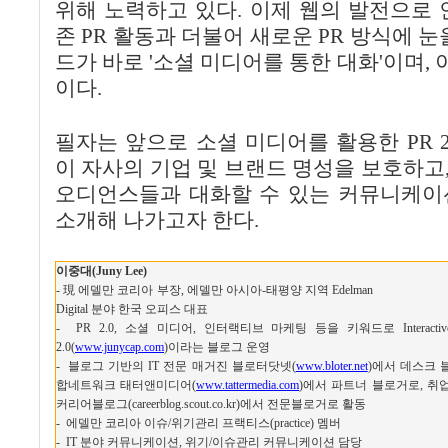
위해 노력하고 있다. 이제 웹의 발전으로 
존 PR 활동과 더불어 새로운 PR 방식에 눈
드가 바로 '소셜 미디어를 통한 대화'이며, 이
이다.
필자는 앞으로 소셜 미디어를 활용한 PR 2
이 자사의 기업 및 브랜드 명성을 보호하고
오디언스들과 대화할 수 있는 커뮤니케이
소개해 나가고자 한다.
이중대(Juny Lee)
- 現 에델만 코리아 부장, 에델만 아시아-태평양 지역 Edelman
Digital 분야 한국 오피스 대표
- PR 2.0, 소셜 미디어, 인터랙티브 마케팅 등을 키워드로 Interactive D
2.0(
www.junycap.com
)이라는 블로그 운영
- 블로그 기반의 IT 전문 매거진 블로터닷넷(
www.bloter.net
)에서 데스크 
합네트워크 태터앤미디어(
www.tattermedia.com
)에서 파트너 블로거로, 취
커리어블로그(careerblog.scout.co.kr)에서 전문블로거로 활동
- 에델만 코리아 이슈/위기관리 프랙티스(practice) 멤버
- IT 분야 커뮤니케이션, 위기/이슈관리 커뮤니케이션 담당