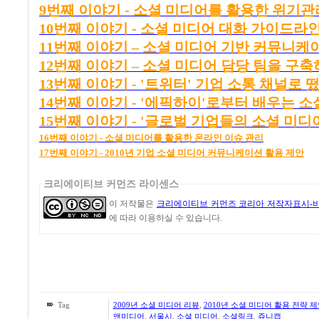
9
번째
이야기 -
소셜
미디어를
활용한
위기관
10
번째
이야기 -
소셜
미디어
대화
가이드라
11
번째
이야기 –
소셜
미디어
기반
커뮤니케
12
번째
이야기 –
소셜
미디어
담당
팀을
구축
13
번째
이야기 - '
트위터'
기업
소통
채널로
14
번째
이야기 - '
에픽하이'
로부터
배우는
소
15
번째
이야기 - '
글로벌
기업들의
소셜
미디
16
번째
이야기 -
소셜
미디어를
활용한
온라인
이슈
관리
17
번
째
이
야기 - 2010
년
기업
소셜
미디어
커뮤니케이션
활용
제
안
크리에이티브 커먼즈 라이센스
이 저작물은
크리에이티브 커먼즈 코리아 저작자표시-비
에 따라 이용하실 수 있습니다.
Tag
2009년 소셜 미디어 리뷰
,
2010년 소셜 미디어 활용 전략 
앤미디어
,
서울시
,
소셜 미디어
,
소셜링크
,
쥬니캡